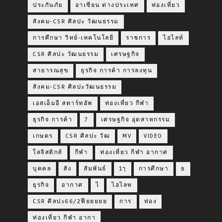
ประกันภัย
อาเซียน ต่างประเทศ
ท่องเที่ยว
สังคม-CSR ศิลปะ วัฒนธรรม
การศึกษา วิทย์-เทคโนโลยี
ราชการ
ไฮไลท์
CSR ศิลปะ วัฒนธรรม
เศรษฐกิจ
สาธารณสุข
ธุรกิจ การค้า การลงทุน
สังคม-CSR ศิลปะวัฒนธรรม
เอสเอ็มอี สตาร์ทอัพ
ท่องเที่ยว กีฬา
ธุรกิจ การค้า
7
เศรษฐกิจ อุตสาหกรรม
เกษตร
CSR ศิลปะ วัฒ
MV
VIDEO
โลจิสติกส์
กีฬา
ท่องเที่ยว กีฬา อากาศ
บุคคล
สัง
สัมพันธ์
1ๅ
การศึกษา
ธ
ธุรกิจ
อากาศ
ไ
ไฮไลท
CSR ศิลปะ66/2ฟียยยยย
การ
ท่อง
ท่องเที่ยว กีฬา อากา