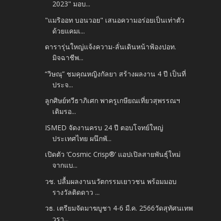
2023" มอบ...
"แมริออท บอนวอย" เสนอความอร่อยเป็นเท่าตัว
ด้วยแคมเ...
ดารารุ่นใหญ่แจ้งความ-ลั่นเดินหน้าฟ้องปอท.
มิจฉาชีพ...
“วิษณุ” ชมคุณหญิงกัลยา สร้างผลงาน 4 ปี เป็นที่
ประจ...
ลูกศิษย์ทวีธาภิเศก พาครูเกษียณเที่ยวสุพรรณฯ
เติมรอ...
ISMED จัดงานครบ 24 ปี ตอบโจทย์ใหญ่
ประเทศไทย ผนึกพั...
เปิดตัว ‘Cosmic Crisp®’ แอปเปิลสายพันธุ์ใหม่
จากแบ...
วช. ปลื้มผลงานนวัตกรรมเยาวชน พร้อมมอบ
รางวัลติดดาว ...
วธ. เตรียมจัดมาฆบูชา 4-6 มี.ค. 2566วัดสุทัศนเทพ
วรา...