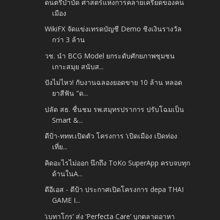
ดนตรีบำบัด ศาสตร์แห่งการคลายเครียดของคน
เมือง
WikiFX จัดแข่งเทรดบัญชี Demo ชิงเงินรางวัล
กว่า 3 ล้าน
วช. นำ BCG Model ยกระดับศักยภาพชุมชน
เกาะสมุย สนับส...
ปังไม่ไหว! กับงานฉลองยอดขาย 10 ล้าน หลอด
ยาสีฟัน "ด...
ปลัด สธ. ชื่นชม รพ.สมุทรปราการ ปรับโฉมเป็น
Smart &...
ดีป้า-ททท.เปิดตัว โครงการ ‘เปิดเมือง เปิดท่อง
เที่ย...
คิดอะไรไม่ออก นึกถึง ToKo SuperApp ครบจบทุก
ด้านในA...
ดีอีเอส - ดีป้า ประกาศเปิดโครงการ depa THAI
GAME I...
‘เบทาโกร’ ส่ง ‘Perfecta Care’ บุกตลาดอาหา