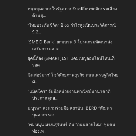
หนุนบุคลากรในรัฐสภาปรับเปลี่ยนพฤติกรรมเสี่ยง
ด้านสุ...
“ไทยประกันชีวิต” ปี 65 กำไรสูงเป็นประวัติการณ์
9,2...
“SME D Bank” ยกขบวน 9 โปรแกรมพัฒนาส่ง
เสริมการตลาด ...
ยุคนี้ต้อง (SMART)EST แคมเปญออนไลน์ไหน..ก็
รอด
‘อินฟอร์มาฯ’ โชว์ศักยภาพธุรกิจ หนุนเศรษฐกิจไทย
ดั...
"แม็คโคร" จับมือหน่วยงานพาณิชย์นานาชาติ
ประกาศจุดย...
ม.บูรพา ลงนามร่วมมือ สถาบัน IBERD “พัฒนา
บุคลากรรอง...
วช. หนุน มรภ.สุรินทร์ ดัน “ถนนสายไหม” ชุมชน
ท่องเท...