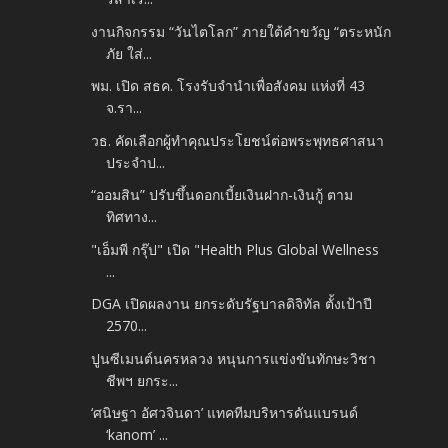
งานกิจกรรม “วันไตโลก” ภายใต้คำขวัญ “ตระหนัก
ภัย ใส่...
พม. เปิด สธค. โรงรับจำนำเพื่อสังคม แห่งที่ 43
จ.รา...
วธ. คัดเลือกผู้ทำคุณประโยชน์ต่อพระพุทธศาสนา
ประจำป...
“ออมสิน” ปรับขึ้นดอกเบี้ยเงินฝาก-เงินกู้ ตาม
ทิศทาง...
"เอ็มพี กรุ๊ป" เปิด "Health Plus Global Wellness
...
DGA เปิดผลงาน ยกระดับรัฐบาลดิจิทัล ตั้งเป้าปี
2570...
ปูนซีเมนต์นครหลวง หนุนการแข่งขันทักษะวิชา
ชีพฯ ยกระ...
‘ศนิษฐา อัศวจินดา’ แทคทีมบริหารดันแบรนด์
‘kanom’ ...