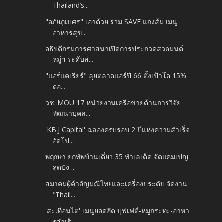
Thailand’s...
"อภัยภูเบศร" เอาด้วย ร่วม SAVE แกงส้ม เมนู
อาหารสุข...
อธิบดีกรมการศาสนาเปิดการประกวดสวดมนต์
หมู่ฯ ระดับส่...
"แอร์แคเรียร์" ลุยตลาดแอร์ปี 66 ตั้งเป้าโต 15%
ตอ...
วช. MOU 17 หน่วยงานเครือข่ายด้านการวิจัย
พัฒนาบุคล...
'KB J Capital' ฉลองครบรอบ 2 ปีแห่งความสำเร็จ
อัดโป...
พฤกษา ยกทัพบ้านเดี่ยว 35 ทำเลเด็ด จัดแคมเปญ
สุดปัง ...
สมาคมผู้ค้าอัญมณีไทยและเครื่องประดับ จัดงาน
"Thail...
'สะเทือนไต' เมนูยอดฮิต บุฟเฟต์-หมูกระทะ-อาหา
รสำเร็...