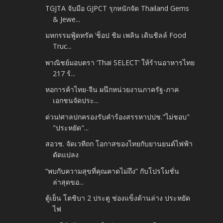
TGJTA จับมือ GJPCT รุกหนักจัด Thailand Gems
& Jewe...
มหกรรมฟู้ดทรัค ‘ช็อป ชิม เพลิน เดินชิลล์ Food
Truc...
พาณิชย์มอบตรา ‘Thai SELECT’ ให้ร้านอาหารไทย
217 ร้...
หอการค้าไทย-จีน ผนึกหน่วยงานภาครัฐ-ภาค
เอกชนจัดประ...
ด่วน!ศาลปกครองรับคำร้องสรรหาปปช."ไม่ชอบ"
"ประหยัด"...
สอวช. จัดเวทีถก โอกาสของไทยกับยานยนต์ไฟฟ้า
ดัดแปลง
“พบกับความสุขที่คุณคาดไม่ถึง” กับโปรโมชั่น
ล่าสุดขอ...
ตู้เย็น โตชิบา 2 ประตู ช่องแข็งด้านล่าง ประหยัด
ไฟ