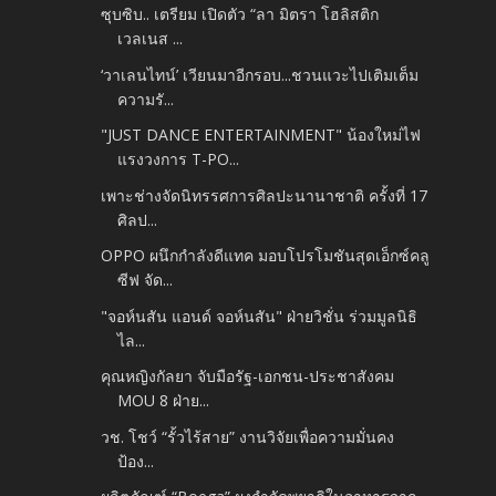
ซุบซิบ.. เตรียม เปิดตัว “ลา มิตรา โฮลิสติก
เวลเนส ...
‘วาเลนไทน์’ เวียนมาอีกรอบ...ชวนแวะไปเติมเต็ม
ความรั...
"JUST DANCE ENTERTAINMENT" น้องใหม่ไฟ
แรงวงการ T-PO...
เพาะช่างจัดนิทรรศการศิลปะนานาชาติ ครั้งที่ 17
ศิลป...
OPPO ผนึกกำลังดีแทค มอบโปรโมชันสุดเอ็กซ์คลู
ซีฟ จัด...
"จอห์นสัน แอนด์ จอห์นสัน" ฝ่ายวิชั่น ร่วมมูลนิธิ
ไล...
คุณหญิงกัลยา จับมือรัฐ-เอกชน-ประชาสังคม
MOU 8 ฝ่าย...
วช. โชว์ “รั้วไร้สาย” งานวิจัยเพื่อความมั่นคง
ป้อง...