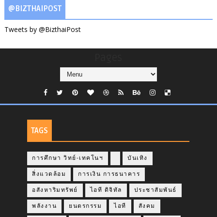
@BIZTHAIPOST
Tweets by @BizthaiPost
Pages
TAGS
การศึกษา วิทย์-เทคโนฯ
บันเทิง
สิ่งแวดล้อม
การเงิน การธนาคาร
อสังหาริมทรัพย์
ไอที ดิจิทัล
ประชาสัมพันธ์
พลังงาน
ยนตรกรรม
ไอที
สังคม