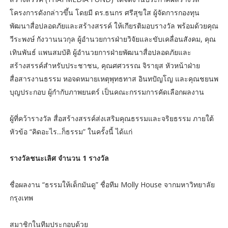
โครงการดังกล่าวขึ้น โดยมี ดร.ธนกร ศรีสุขใส ผู้จัดการกองทุน
พัฒนาสื่อปลอดภัยและสร้างสรรค์ ให้เกียรติมอบรางวัล พร้อมด้วยคุณ
วีระพงษ์ กังวานนวกุล ผู้อำนวยการฝ่ายวิจัยและขับเคลื่อนสังคม, คุณ
เทินพันธ์ แพนสมบัติ ผู้อำนวยการฝ่ายพัฒนาสื่อปลอดภัยและ
สร้างสรรค์สำหรับประชาชน, คุณศศวรรณ จิรายุส หัวหน้าฝ่าย
สื่อสารงานธรรม หอจดหมายเหตุพุทธทาส อินทปัญโญ และคุณชยนพ
บุญประกอบ ผู้กำกับภาพยนตร์ เป็นคณะกรรมการคัดเลือกผลงาน
ผู้ที่คว้ารางวัล สื่อสร้างสรรค์ส่งเสริมคุณธรรมและจริยธรรม ภายใต้
หัวข้อ “คิดอะไร...ก็ธรรม” ในครั้งนี้ ได้แก่
รางวัลชนะเลิศ จำนวน 1 รางวัล
ชื่อผลงาน “ธรรมให้เด็กมันดู” ชื่อทีม Molly House จากมหาวิทยาลัย
กรุงเทพ
สมาชิกในทีมประกอบด้วย