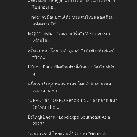
ผลิตภัณฑ์ “Boega” ผงกำจัดพยาธิในอาหารจาก
ใบข่าอ่อนธ...
Tinder จับมือแบรนด์ดัง ชวนคนไทยฉลองเดือน
แห่งความรัก!
MQDC Idyllias "เมตตาเวิร์ส" (Metta-verse)
เชื่อมโล...
ครั้งแรกของโลก "อภัยภูเบศร" เปิดตัวผลิตภัณฑ์
“ฟ้าท...
L’Oreal Paris เปิดตัวอย่างยิ่งใหญ่! ผลิตภัณฑ์ล่า
สุ...
ครั้งแรก ! กรุงเทพมหานคร โดยสำนักงานเขต
คลองสาน ร่ว...
“OPPO" ส่ง "OPPO Reno8 T 5G" ลงตลาด สมา
ร์ตโฟน The ...
ยิ่งใหญ่เปิดงาน "Labelexpo Southeast Asia
2023" ...
"เจนเนอราลี่ ไทยแลนด์" จัดงาน “Generali