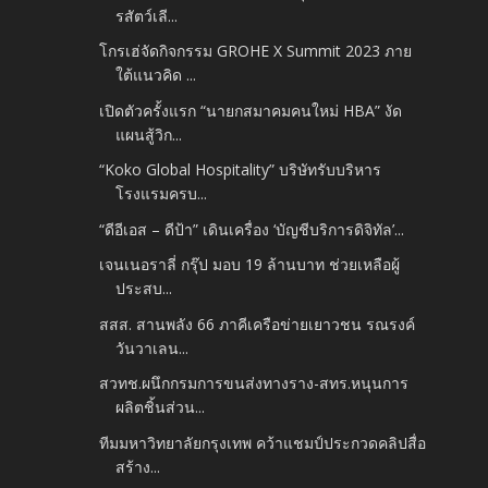
รสัตว์เลี...
โกรเฮ่จัดกิจกรรม GROHE X Summit 2023 ภาย
ใต้แนวคิด ...
เปิดตัวครั้งแรก “นายกสมาคมคนใหม่ HBA” งัด
แผนสู้วิก...
“Koko Global Hospitality” บริษัทรับบริหาร
โรงแรมครบ...
“ดีอีเอส – ดีป้า” เดินเครื่อง ‘บัญชีบริการดิจิทัล’...
เจนเนอราลี่ กรุ๊ป มอบ 19 ล้านบาท ช่วยเหลือผู้
ประสบ...
สสส. สานพลัง 66 ภาคีเครือข่ายเยาวชน รณรงค์
วันวาเลน...
สวทช.ผนึกกรมการขนส่งทางราง-สทร.หนุนการ
ผลิตชิ้นส่วน...
ทีมมหาวิทยาลัยกรุงเทพ คว้าแชมป์ประกวดคลิปสื่อ
สร้าง...