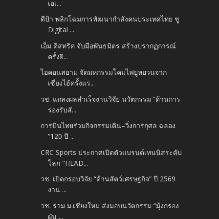
เอเ...
ดีป้า พลิกโฉมการพัฒนากำลังคนประเทศไทย​ ชู
Digital ...
เอ็ม ดิสทริค จับมือพันธมิตร สร้างปรากฏการณ์
ครั้งยิ...
ไอคอนสยาม จัดมหกรรมโคมไฟยู่หยวนจาก
เซี่ยงไฮ้ครั้งแร...
วช. แถลงผลสำเร็จงานวิจัย นวัตกรรม “ด้านการ
รองรับสั...
การบินไทยร่วมกิจกรรมเดิน–วิ่งการกุศล ฉลอง
“120 ปี ...
CRC Sports ประกาศเปิดตัวแบรนด์เทนนิสระดับ
โลก "HEAD...
วช. เปิดกรอบวิจัย “ด้านสัตว์เศรษฐกิจ” ปี 2569
งาน ...
วช. ร่วม ม.เชียงใหม่ ส่งมอบนวัตกรรม “มุ้งกรอง
ฝุ่น ...