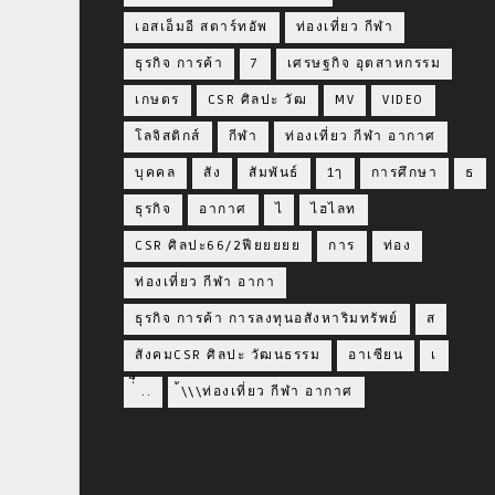
เอสเอ็มอี สตาร์ทอัพ
ท่องเที่ยว กีฬา
ธุรกิจ การค้า
7
เศรษฐกิจ อุตสาหกรรม
เกษตร
CSR ศิลปะ วัฒ
MV
VIDEO
โลจิสติกส์
กีฬา
ท่องเที่ยว กีฬา อากาศ
บุคคล
สัง
สัมพันธ์
1ๅ
การศึกษา
ธ
ธุรกิจ
อากาศ
ไ
ไฮไลท
CSR ศิลปะ66/2ฟียยยยย
การ
ท่อง
ท่องเที่ยว กีฬา อากา
ธุรกิจ การค้า การลงทุนอสังหาริมทรัพย์
ส
สังคมCSR ศิลปะ วัฒนธรรม
อาเซียน
เ
่่ื​ ..
้\\\ท่องเที่ยว กีฬา อากาศ