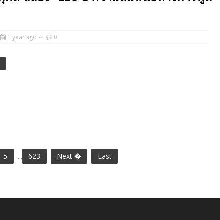
1 year ago
0
e
5
...
623
Next �
Last