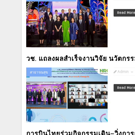
Read Mor
วช. แถลงผลสำเร็จงานวิจัย นวัตกรร
Admin
สาธารณสุข
Read Mor
การบินไทยร่วมกิจกรรมเดิน–วิ่งการ