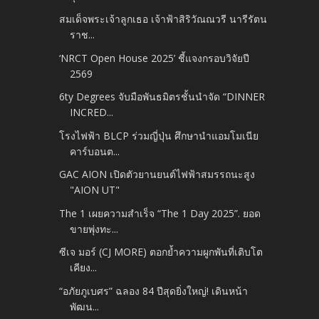
สมเด็จพระเจ้าลูกเธอ เจ้าฟ้าสิริวัณณวรี นารีรัตน
ราช...
‘NRCT Open House 2025’ ชี้แจงกรอบวิจัยปี
2569
6ty Degrees จับมือพันธมิตรชั้นนำจัด “DINNER
INCRED...
โรงไฟฟ้า BLCP ร่วมญี่ปุ่น ศึกษานำแอมโมเนีย
คาร์บอนต...
GAC AION เปิดตัวยานยนต์ไฟฟ้าสมรรถนะสูง
"AION UT"
The 1 เผยความสำเร็จ “The 1 Day 2025”. ยอด
ขายพุ่งทะ...
ซีเจ มอร์ (CJ MORE) ตอกย้ำความผูกพันที่เติบโต
เคียง...
“อภัยภูเบศร” ฉลอง 84 ปีสุดยิ่งใหญ่! เดินหน้า
พัฒน...