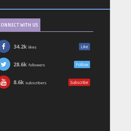
CONNECT WITH US
34.2k
Like
likes
28.6k
Follow
followers
8.6k
Subscribe
subscribers