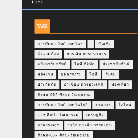
HOME
TAGS
การศึกษา วิทย์-เทคโนฯ
บันเทิง
สิ่งแวดล้อม
การเงิน การธนาคาร
อสังหาริมทรัพย์
ไอที ดิจิทัล
ประชาสัมพันธ์
พลังงาน
ยนตรกรรม
ไอที
สังคม
ประกันภัย
อาเซียน ต่างประเทศ
ท่องเที่ยว
สังคม-CSR ศิลปะ วัฒนธรรม
การศึกษา วิทย์-เทคโนโลยี
ราชการ
ไฮไลท์
CSR ศิลปะ วัฒนธรรม
เศรษฐกิจ
สาธารณสุข
ธุรกิจ การค้า การลงทุน
สังคม-CSR ศิลปะวัฒนธรรม