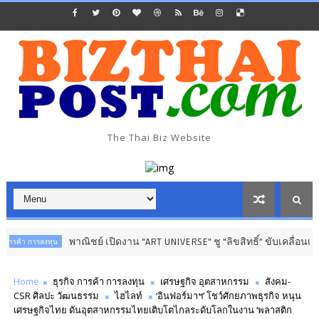
The Thai Biz Website
พาณิชย์ เปิดงาน “ART UNIVERSE” ชู “ลิขสิทธิ์” ขับเคลื่อนเศรษฐกิจสร้าง
น
Home
ธุรกิจ การค้า การลงทุน
เศรษฐกิจ อุตสาหกรรม
สังคม-
CSR ศิลปะ วัฒนธรรม
ไฮไลท์
‘อินฟอร์มาฯ’ โชว์ศักยภาพธุรกิจ หนุน
เศรษฐกิจไทย ดันอุตสาหกรรมไทยเติบโตไกลระดับโลกในงาน ‘พลาสติก