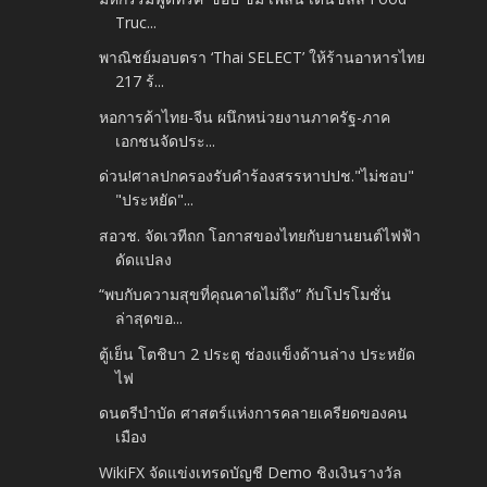
Truc...
พาณิชย์มอบตรา ‘Thai SELECT’ ให้ร้านอาหารไทย
217 ร้...
หอการค้าไทย-จีน ผนึกหน่วยงานภาครัฐ-ภาค
เอกชนจัดประ...
ด่วน!ศาลปกครองรับคำร้องสรรหาปปช."ไม่ชอบ"
"ประหยัด"...
สอวช. จัดเวทีถก โอกาสของไทยกับยานยนต์ไฟฟ้า
ดัดแปลง
“พบกับความสุขที่คุณคาดไม่ถึง” กับโปรโมชั่น
ล่าสุดขอ...
ตู้เย็น โตชิบา 2 ประตู ช่องแข็งด้านล่าง ประหยัด
ไฟ
ดนตรีบำบัด ศาสตร์แห่งการคลายเครียดของคน
เมือง
WikiFX จัดแข่งเทรดบัญชี Demo ชิงเงินรางวัล