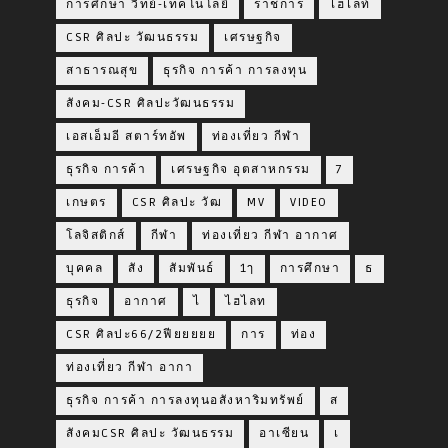
การศึกษา วิทย์-เทคโนโลยี
ราชการ
ไฮไลท์
CSR ศิลปะ วัฒนธรรม
เศรษฐกิจ
สาธารณสุข
ธุรกิจ การค้า การลงทุน
สังคม-CSR ศิลปะวัฒนธรรม
เอสเอ็มอี สตาร์ทอัพ
ท่องเที่ยว กีฬา
ธุรกิจ การค้า
เศรษฐกิจ อุตสาหกรรม
7
เกษตร
CSR ศิลปะ วัฒ
MV
VIDEO
โลจิสติกส์
กีฬา
ท่องเที่ยว กีฬา อากาศ
บุคคล
สัง
สัมพันธ์
1ๅ
การศึกษา
ธ
ธุรกิจ
อากาศ
ไ
ไฮไลท
CSR ศิลปะ66/2ฟียยยยย
การ
ท่อง
ท่องเที่ยว กีฬา อากา
ธุรกิจ การค้า การลงทุนอสังหาริมทรัพย์
ส
สังคมCSR ศิลปะ วัฒนธรรม
อาเซียน
เ