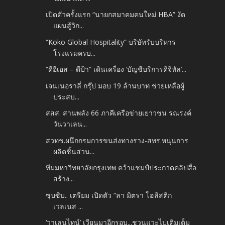
เปิดตัวครั้งแรก “นายกสมาคมคนใหม่ HBA” งัด
แผนสู้วิก...
“Koko Global Hospitality” บริษัทรับบริหาร
โรงแรมครบ...
“ดีอีเอส – ดีป้า” เดินเครื่อง ‘บัญชีบริการดิจิทัล’...
เจนเนอราลี่ กรุ๊ป มอบ 19 ล้านบาท ช่วยเหลือผู้
ประสบ...
สสส. สานพลัง 66 ภาคีเครือข่ายเยาวชน รณรงค์
วันวาเลน...
สวทช.ผนึกกรมการขนส่งทางราง-สทร.หนุนการ
ผลิตชิ้นส่วน...
ทีมมหาวิทยาลัยกรุงเทพ คว้าแชมป์ประกวดคลิปสื่อ
สร้าง...
ซุบซิบ.. เตรียม เปิดตัว “ลา มิตรา โฮลิสติก
เวลเนส ...
‘วาเลนไทน์’ เวียนมาอีกรอบ...ชวนแวะไปเติมเต็ม