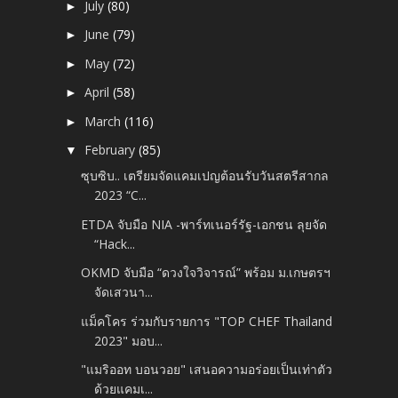
July
(80)
►
June
(79)
►
May
(72)
►
April
(58)
►
March
(116)
►
February
(85)
▼
ซุบซิบ.. เตรียมจัดแคมเปญต้อนรับวันสตรีสากล
2023 “C...
ETDA จับมือ NIA -​พาร์ทเนอร์รัฐ-เอกชน ลุยจัด
“Hack...
OKMD จับมือ “ดวงใจวิจารณ์” พร้อม ม.เกษตรฯ
จัดเสวนา...
แม็คโคร ร่วมกับรายการ "TOP CHEF Thailand
2023" มอบ...
"แมริออท บอนวอย" เสนอความอร่อยเป็นเท่าตัว
ด้วยแคมเ...