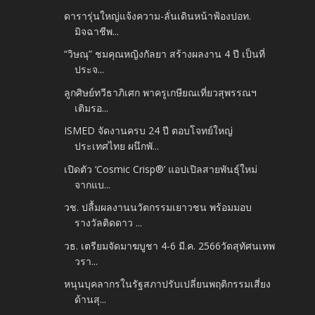
ดารารุ่นใหญ่แจ้งความ-ลั่นเดินหน้าฟ้องปอท.
มิจฉาชีพ...
“วิษณุ” ชมคุณหญิงกัลยา สร้างผลงาน 4 ปี เป็นที่
ประจ...
ลูกศิษย์ทวีธาภิเศก พาครูเกษียณเที่ยวสุพรรณฯ
เติมรอ...
ISMED จัดงานครบ 24 ปี ตอบโจทย์ใหญ่
ประเทศไทย ผนึกพั...
เปิดตัว ‘Cosmic Crisp®’ แอปเปิลสายพันธุ์ใหม่
จากแบ...
วช. ปลื้มผลงานนวัตกรรมเยาวชน พร้อมมอบ
รางวัลติดดาว ...
วธ. เตรียมจัดมาฆบูชา 4-6 มี.ค. 2566วัดสุทัศนเทพ
วรา...
หนุนบุคลากรในรัฐสภาปรับเปลี่ยนพฤติกรรมเสี่ยง
ด้านสุ...