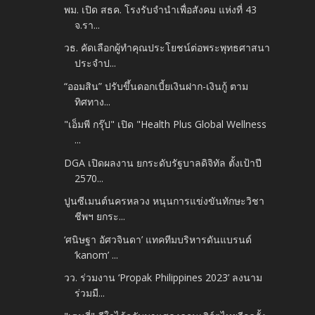
พม. เปิด สธค. โรงรับจำนำเพื่อสังคม แห่งที่ 43
จ.รา...
วธ. คัดเลือกผู้ทำคุณประโยชน์ต่อพระพุทธศาสนา
ประจำป...
“ออมสิน” ปรับขึ้นดอกเบี้ยเงินฝาก-เงินกู้ ตาม
ทิศทาง...
"เอ็มพี กรุ๊ป" เปิด "Health Plus Global Wellness
...
DGA เปิดผลงาน ยกระดับรัฐบาลดิจิทัล ตั้งเป้าปี
2570...
ปูนซีเมนต์นครหลวง หนุนการแข่งขันทักษะวิชา
ชีพฯ ยกระ...
‘ศนิษฐา อัศวจินดา’ แทคทีมบริหารดันแบรนด์
‘kanom’ ...
วว. ร่วมงาน ‘Propak Philippines 2023’ ลงนาม
ร่วมมื...