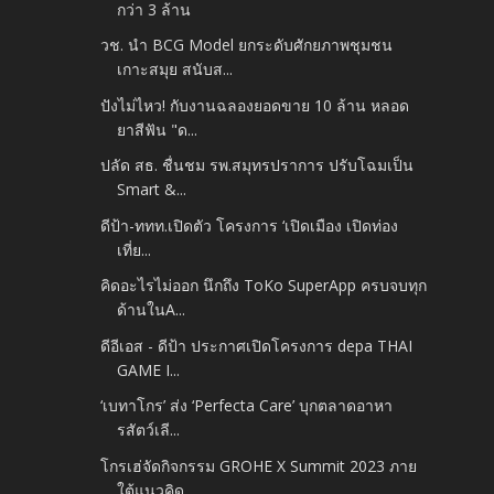
กว่า 3 ล้าน
วช. นำ BCG Model ยกระดับศักยภาพชุมชน
เกาะสมุย สนับส...
ปังไม่ไหว! กับงานฉลองยอดขาย 10 ล้าน หลอด
ยาสีฟัน "ด...
ปลัด สธ. ชื่นชม รพ.สมุทรปราการ ปรับโฉมเป็น
Smart &...
ดีป้า-ททท.เปิดตัว โครงการ ‘เปิดเมือง เปิดท่อง
เที่ย...
คิดอะไรไม่ออก นึกถึง ToKo SuperApp ครบจบทุก
ด้านในA...
ดีอีเอส - ดีป้า ประกาศเปิดโครงการ depa THAI
GAME I...
‘เบทาโกร’ ส่ง ‘Perfecta Care’ บุกตลาดอาหา
รสัตว์เลี...
โกรเฮ่จัดกิจกรรม GROHE X Summit 2023 ภาย
ใต้แนวคิด ...