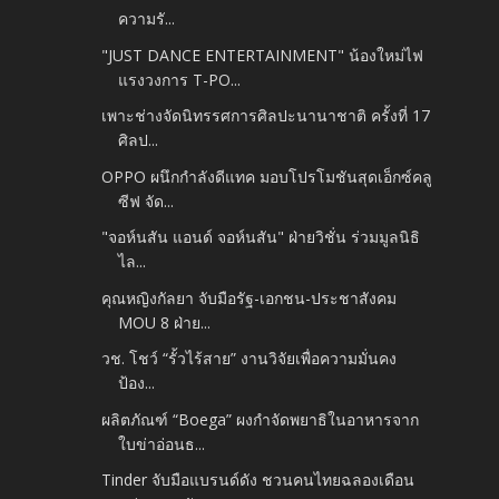
ความรั...
"JUST DANCE ENTERTAINMENT" น้องใหม่ไฟ
แรงวงการ T-PO...
เพาะช่างจัดนิทรรศการศิลปะนานาชาติ ครั้งที่ 17
ศิลป...
OPPO ผนึกกำลังดีแทค มอบโปรโมชันสุดเอ็กซ์คลู
ซีฟ จัด...
"จอห์นสัน แอนด์ จอห์นสัน" ฝ่ายวิชั่น ร่วมมูลนิธิ
ไล...
คุณหญิงกัลยา จับมือรัฐ-เอกชน-ประชาสังคม
MOU 8 ฝ่าย...
วช. โชว์ “รั้วไร้สาย” งานวิจัยเพื่อความมั่นคง
ป้อง...
ผลิตภัณฑ์ “Boega” ผงกำจัดพยาธิในอาหารจาก
ใบข่าอ่อนธ...
Tinder จับมือแบรนด์ดัง ชวนคนไทยฉลองเดือน