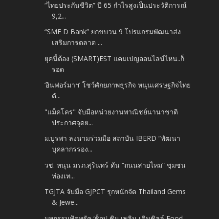
“ไทยประกันชีวิต” ปี 65 กำไรสูงเป็นประวัติการณ์
9,2...
“SME D Bank” ยกขบวน 9 โปรแกรมพัฒนาส่ง
เสริมการตลาด ...
ยุคนี้ต้อง (SMART)EST แคมเปญออนไลน์ไหน..ก็
รอด
‘อินฟอร์มาฯ’ โชว์ศักยภาพธุรกิจ หนุนเศรษฐกิจไทย
ดั...
"แม็คโคร" จับมือหน่วยงานพาณิชย์นานาชาติ
ประกาศจุดย...
ม.บูรพา ลงนามร่วมมือ สถาบัน IBERD “พัฒนา
บุคลากรรอง...
วช. หนุน มรภ.สุรินทร์ ดัน “ถนนสายไหม” ชุมชน
ท่องเท...
TGJTA จับมือ GJPCT รุกหนักจัด Thailand Gems
& Jewe...
มหกรรมฟู้ดทรัค ‘ช็อป ชิม เพลิน เดินชิลล์ Food