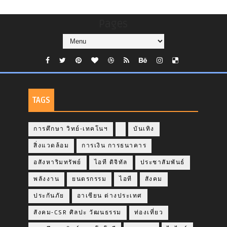
Pages
TAGS
การศึกษา วิทย์-เทคโนฯ
บันเทิง
สิ่งแวดล้อม
การเงิน การธนาคาร
อสังหาริมทรัพย์
ไอที ดิจิทัล
ประชาสัมพันธ์
พลังงาน
ยนตรกรรม
ไอที
สังคม
ประกันภัย
อาเซียน ต่างประเทศ
สังคม-CSR ศิลปะ วัฒนธรรม
ท่องเที่ยว