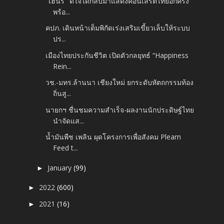
"เฮนรี่" ดีใจได้กลับมาแสดงคอนเสิร์ตไทยอีกครั้ง
พร้อ...
คปภ. เดินหน้าเต็มพิกัดเร่งเสริมเขี้ยวเล็บให้ระบบ
ปร...
เมืองไทยประกันชีวิต เปิดตัวกลยุทธ์ “Happiness
Rein...
วช.-มทร.ล้านนา เชียงใหม่ ยกระดับหัตถกรรมท้อง
ถิ่นสู...
นายกฯ ชื่นชมความสำเร็จ-ผลงานนักประดิษฐ์ไทย
นำจัดแส...
น้ำมันพืช เพลิน ผุดโครงการเพื่อสังคม Plearn
Feed t...
January
(99)
►
2022
(600)
►
2021
(16)
►