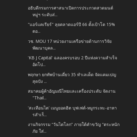
อธิบดีกรมการศาสนาเปิดการประกวดสวดมนต์
หมู่ฯ ระดับส่...
"แอร์แคเรียร์" ลุยตลาดแอร์ปี 66 ตั้งเป้าโต 15%
ตอ...
วช. MOU 17 หน่วยงานเครือข่ายด้านการวิจัย
พัฒนาบุคล...
'KB J Capital' ฉลองครบรอบ 2 ปีแห่งความสำเร็จ
อัดโป...
พฤกษา ยกทัพบ้านเดี่ยว 35 ทำเลเด็ด จัดแคมเปญ
สุดปัง ...
สมาคมผู้ค้าอัญมณีไทยและเครื่องประดับ จัดงาน
"Thail...
'สะเทือนไต' เมนูยอดฮิต บุฟเฟต์-หมูกระทะ-อาหา
รสำเร็...
งานกิจกรรม “วันไตโลก” ภายใต้คำขวัญ “ตระหนัก
ภัย ใส่...