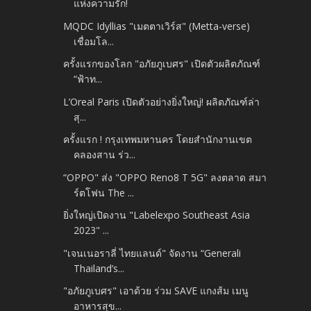
แห่งความรัก!
MQDC Idyllias "เมตตาเวิร์ส" (Metta-verse)
เชื่อมโล...
ครั้งแรกของโลก "อภัยภูเบศร" เปิดตัวผลิตภัณฑ์
“ฟ้าท...
L’Oreal Paris เปิดตัวอย่างยิ่งใหญ่! ผลิตภัณฑ์ล่า
สุ...
ครั้งแรก ! กรุงเทพมหานคร โดยสำนักงานเขต
คลองสาน ร่ว...
“OPPO" ส่ง "OPPO Reno8 T 5G" ลงตลาด สมา
ร์ตโฟน The ...
ยิ่งใหญ่เปิดงาน "Labelexpo Southeast Asia
2023" ...
"เจนเนอราลี่ ไทยแลนด์" จัดงาน “Generali
Thailand’s...
"อภัยภูเบศร" เอาด้วย ร่วม SAVE แกงส้ม เมนู
อาหารสุข...