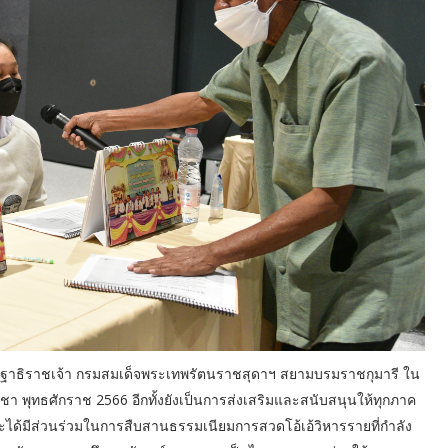
ฐาธิราชเจ้า กรมสมเด็จพระเทพรัตนราชสุดาฯ สยามบรมราชกุมารี ใน
า พุทธศักราช 2566 อีกทั้งยังเป็นการส่งเสริมและสนับสนุนให้ทุกภาค
ด้มีส่วนร่วมในการสืบสานธรรมเนียมการสวดโอ้เอ้วิหารรายที่กำลัง