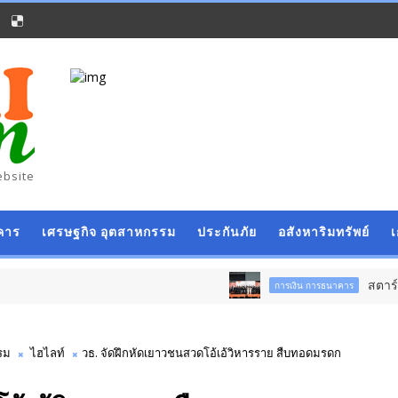
ebsite
คาร
เศรษฐกิจ อุตสาหกรรม
ประกันภัย
อสังหาริมทรัพย์
สตาร์ทวันนี้ Franchise 
การเงิน การธนาคาร
รม
ไฮไลท์
วธ. จัดฝึกหัดเยาวชนสวดโอ้เอ้วิหารราย สืบทอดมรดก