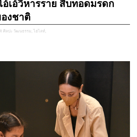
โอ้เอ้วิหารราย สืบทอดมรดก
องชาติ
R ศิลปะ วัฒนธรรม,
ไฮไลท์,