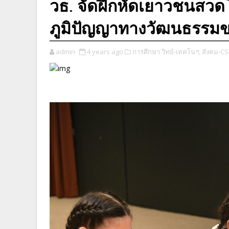
วธ. จัดฝึกหัดเยาวชนสวด
ภูมิปัญญาทางวัฒนธรรมข
admin
4 years ago
การศึกษา วิทย์-เทคโนฯ,
สังคม-CS