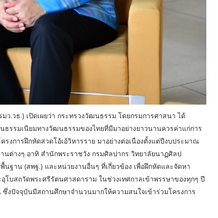
 (รมว.วธ.) เปิดเผยว่า กระทรวงวัฒนธรรม โดยกรมการศาสนา ได้
เป็นธรรมเนียมทางวัฒนธรรมของไทยที่มีมาอย่างยาวนานควรค่าแก่การ
โครงการฝึกหัดสวดโอ้เอ้วิหารราย มาอย่างต่อเนื่องตั้งแต่ปีงบประมาณ
านต่างๆ อาทิ สำนักพระราชวัง กรมศิลปากร วิทยาลัยนาฏศิลป
าน (สพฐ.) และหน่วยงานอื่นๆ ที่เกี่ยวข้อง เพื่อฝึกหัดและจัดหา
ระอุโบสถวัดพระศรีรัตนศาสดาราม ในช่วงเทศกาลเข้าพรรษาของทุกๆ ปี
 ซึ่งปัจจุบันมีสถานศึกษาจำนวนมากให้ความสนใจเข้าร่วมโครงการ