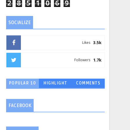
2
8
5
1
0
6
9
SOCIALIZE
3.5k
Likes
1.7k
Followers
POPULAR 10
HIGHLIGHT
COMMENTS
FACEBOOK