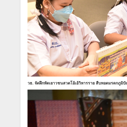
วธ. จัดฝึกหัดเยาวชนสวดโอ้เอ้วิหารราย สืบทอดมรดกภูม