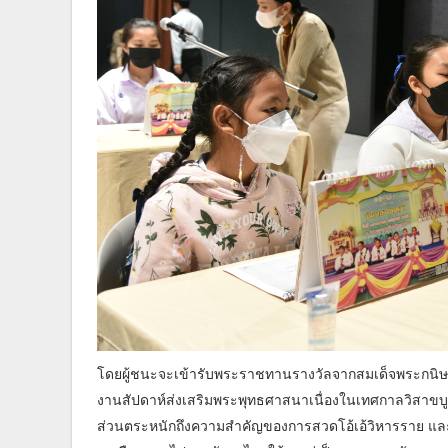
โดยผู้ชนะจะเข้ารับพระราชทานรางวัลจากสมเด็จพระกนิษ
งานสัปดาห์ส่งเสริมพระพุทธศาสนาเนื่องในเทศกาลวิสาขบูช
ส่วนตระหนักถึงความสำคัญของการสวดโอ้เอ้วิหารราย และไ