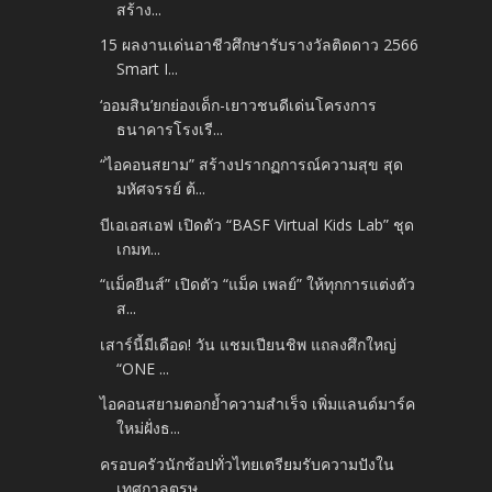
สร้าง...
15 ผลงานเด่นอาชีวศึกษารับรางวัลติดดาว 2566
Smart I...
‘ออมสิน’ยกย่องเด็ก-เยาวชนดีเด่นโครงการ
ธนาคารโรงเรี...
“ไอคอนสยาม” สร้างปรากฏการณ์ความสุข สุด
มหัศจรรย์ ต้...
บีเอเอสเอฟ เปิดตัว “BASF Virtual Kids Lab” ชุด
เกมท...
“แม็คยีนส์” เปิดตัว “แม็ค เพลย์” ให้ทุกการแต่งตัว
ส...
เสาร์นี้มีเดือด! วัน แชมเปียนชิพ แถลงศึกใหญ่
“ONE ...
ไอคอนสยามตอกย้ำความสำเร็จ เพิ่มแลนด์มาร์ค
ใหม่ฝั่งธ...
ครอบครัวนักช้อปทั่วไทยเตรียมรับความปังใน
เทศกาลตรุษ...