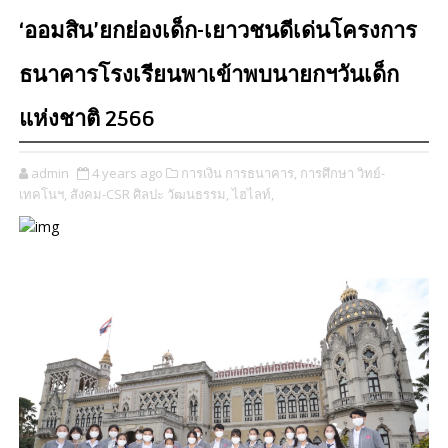
‘ออมสิน’ยกย่องเด็ก-เยาวชนดีเด่นโครงการ
ธนาคารโรงเรียนพาเข้าพบนายกฯวันเด็ก
แห่งชาติ 2566
admin
4 years ago
การเงิน การธนาคาร,
การศึกษา วิทย์-
เทคโนฯ,
สังคม-CSR ศิลปะ วัฒนธรรม,
ไฮไลท์,