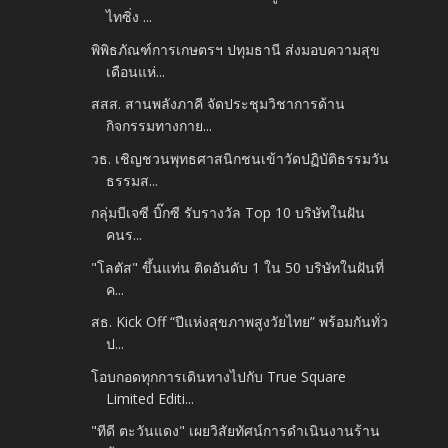
ไทซิ่ง ...
พิพิธภัณฑ์การเกษตรฯ ปทุมธานี ส่งมอบความสุข
เดือนแห่...
สสส. สานพลังภาคี จัดประชุมวิชาการด้าน
กิจกรรมทางกาย...
​วธ. เชิญชวนพุทธศาสนิกชนเข้าวัดปฏิบัติธรรมวัน
ธรรมส...
กลุ่มบีเจซี บิ๊กซี รับรางวัล Top 10 บริษัทในฝัน
คนร...
"โลตัส" ขึ้นแท่น ติดอันดับ 1 ใน 50 บริษัทในฝันที่
ค...
สธ. Kick Off “ปีแห่งสุขภาพสูงวัยไทย” พร้อมกันทั่ว
ป...
โอบกอดทุกการเดินทางไปกับ True Square
Limited Editi...
"ทีดี ตะวันแดง" เผยวิสัยทัศน์การดำเนินงานร้าน