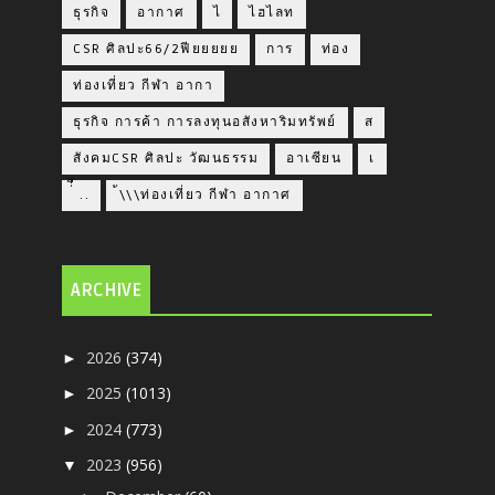
ธุรกิจ
อากาศ
ไ
ไฮไลท
CSR ศิลปะ66/2ฟียยยยย
การ
ท่อง
ท่องเที่ยว กีฬา อากา
ธุรกิจ การค้า การลงทุนอสังหาริมทรัพย์
ส
สังคมCSR ศิลปะ วัฒนธรรม
อาเซียน
เ
่่ื​ ..
้\\\ท่องเที่ยว กีฬา อากาศ
ARCHIVE
2026
(374)
►
2025
(1013)
►
2024
(773)
►
2023
(956)
▼