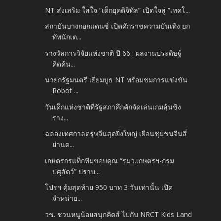
NT ส่งเสริม ใส่ใจ “เด็กยุคดิจิทัล” เปิดใจสู่ “เทคโ...
สถาบันบางกอกแดนซ์ เปิดศักราชความบันเทิง ยก
ทัพนักเต...
รางวัลการวิจัยแห่งชาติ ปี 66 : ผลงานประดิษฐ์
คิดค้น...
นายกรัฐมนตรี เยี่ยมบูธ NT พร้อมชมการแข่งขัน
Robot ...
วันเด็กแห่งชาติที่รัฐสภาคึกคักจัดเล่นเกมลุ้นชิง
ราง...
ฉลองเทศกาลตรุษจีนสุดยิ่งใหญ่ เยือนชุมชนจีนสี่
ย่านด...
เกษตรกรแท็กทีมขอบคุณ “รมว.เกษตรฯ-กรม
ปศุสัตว์” ปราบ...
โปรฯ คุ้มสุดท้าย 950 บาท 3 วันเท่านั้น เปิด
จำหน่าย...
วช. ชวนหนูน้อยสนุกคิดส์ ไปกับ NRCT Kids Land