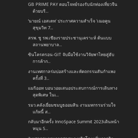
GB PRIME PAY ตอบโจทย์รองรับนักท่องเที่ยวจีน
ด้วยบริ...
‘นายณ์ เอสเตท’ ประกาศความสำเร็จ ‘เฌอคูน
สุขุมวิท 7...
สรพ. ชู รพ.เชียงรายประชานุเคราะห์ ต้นแบบ
สถานพยาบาล...
ซินโครตรอน-GIT จับมือใช้งานวิจัยพาไทยสู่ฮับ
การค้าก...
งานเทศกาลร่มบ่อสร้างและหัตถกรรมสันกำแพง
ครั้งที่ 3...
แมริออท บอนวอยเสนอประสบการณ์การเดินทาง
สุดพิเศษ ในเ...
รมว.คลังเยี่ยมชมบูธออมสิน งานมหกรรมร่วมใจ
แก้หนี้ ส...
กลับมาอีกครั้ง InnoSpace Summit 2023เดินหน้า
หนุน S...