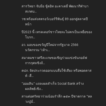
สารวิทยา จับมือ ชู้ตอิท อะคาเดมี่ พัฒนากีฬาบา
สเกตบ...
วช.พร้อมส่งสตรอว์เบอร์รีพันธุ์ 89 ออกสู่ตลาดปี
หน้า
ปี2023 นี้ เทรดเดอร์ชาวไทยจะไม่ตกเป็นเหยื่อของ
โบรก...
อว. มอบของขวัญปีใหม่จากรัฐบาล 2566
นวัตกรรม “เท้าเ...
สมาคมชาวศรีสะเกษขอเชิญร่วมแข่งขันกอล์ฟ
การกุศลชิงถ้...
คปภ. จัดประกวดออกแบบสื่อใช้เสียง หรือพอดคาส
ท์ -สื่...
"ออมสิน" แถลงผลสำเร็จ Social Bank สร้าง
ผลลัพธ์เชิง...
สานต่อศรัทธาร่วมน้อมรำลึก ๑๕๓ ปีชาตกาล “หล
วงปู่มั่...