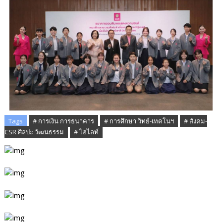
Tags
# การเงิน การธนาคาร
# การศึกษา วิทย์-เทคโนฯ
# สังคม-
CSR ศิลปะ วัฒนธรรม
# ไฮไลท์