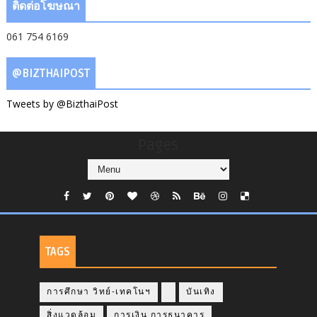
ติดต่อโฆษณา
061 754 6169
@BIZTHAIPOST
Tweets by @BizthaiPost
Pages
TAGS
การศึกษา วิทย์-เทคโนฯ
บันเทิง
สิ่งแวดล้อม
การเงิน การธนาคาร