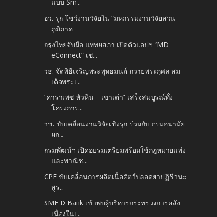
แบบ Sm...
อว. รุก โชว์งานวิจัยใน “มหกรรมงานวิจัยส่วน
ภูมิภาค ...
กรุงไทยจับมือ แพทยสภา เปิดตัวแอปฯ “MD
eConnect” เช...
วธ. จัดพิธีเจริญพระพุทธมนต์ ถวายพระกุศล สม
เด็จพระเ...
“คาราเพซ หัวหิน – เขาเต่า” เสร็จสมบูรณ์ทั้ง
โครงการ...
วช. ขับเคลื่อนงานวิจัยเชิงรุก ร่วมกับ กรมอนามัย
ยก...
กรมพัฒน์ฯ เปิดอบรมเตรียมพร้อมใช้กฎหมายแพ่ง
และพาณิช...
CPF ขับเคลื่อนการผลิตเนื้อสัตว์ปลอดยาปฏิชีวนะ
สู่ร...
SME D Bank เข้าพบผู้บริหารกระทรวงการคลัง
เนื่องในเ...