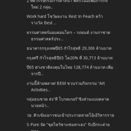
2 ทศวรรษกรมการศาสนา พลิกโฉมเพิ่มภารกิจ
ใหม่ 2 กลุ่ม...
Work hard โชว์ผลงาน Rest In Peach คว้า
รางวัล Best ...
ธรรมศาสตร์มอบคอนโดฯ – รถยนต์ งานกาชาด
ธรรมศาสตร์ประ...
ธนาคารกรุงเทพปี65 กำไรสุทธิ 29,306 ล้านบาท
กรุงศรี กำไรสุทธิปี65 โต20% ที่ 30,713 ล้านบาท
ปี65 ต่างชาติลงทุนในไทย 128,774 ล้านบาท เพิ่ม
จากปี...
งานนี้ห้ามพลาด! BEM ชวนร่วมกิจกรรม “Art
Activities...
กลุ่มธนชาต ส่ง“ที โบรคเกอร์”ชิงส่วนแบ่งตลาด
นายหน้า...
วธ. ติวเข้มเยาวชนเข้าประกวดสวดโอ้เอ้วิหารราย
S-Pure จัด “ชุดไหว้ซาแซมหาเฮง” รับปีกระต่าย
ทอง