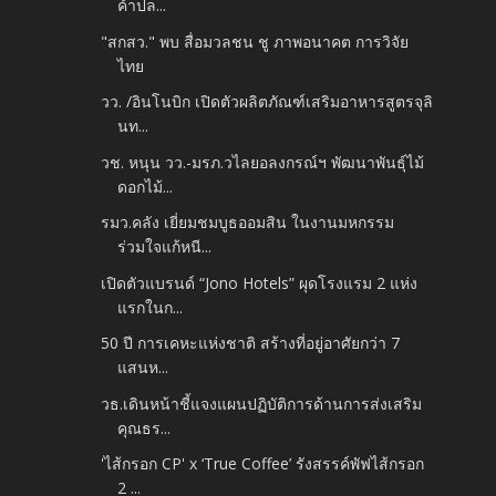
ค้าปล...
"สกสว." พบ สื่อมวลชน ชู ภาพอนาคต การวิจัย
ไทย
วว. /อินโนบิก เปิดตัวผลิตภัณฑ์เสริมอาหารสูตรจุลิ
นท...
วช. หนุน วว.-มรภ.วไลยอลงกรณ์ฯ พัฒนาพันธุ์ไม้
ดอกไม้...
รมว.คลัง เยี่ยมชมบูธออมสิน ในงานมหกรรม
ร่วมใจแก้หนี...
เปิดตัวแบรนด์ “Jono Hotels” ผุดโรงแรม 2 แห่ง
แรกในก...
50 ปี การเคหะแห่งชาติ สร้างที่อยู่อาศัยกว่า 7
แสนห...
วธ.เดินหน้าชี้แจงแผนปฏิบัติการด้านการส่งเสริม
คุณธร...
'ไส้กรอก CP' x ‘True Coffee’ รังสรรค์พัฟไส้กรอก
2 ...