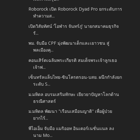
Roborock เปิด Roborock Dyad Pro ยกระดับการ
ทำความส...
เปิดวิสัยทัศน์ ‘โอฬาร จันทร์ภู่’ นายกสมาคมธุรกิจ
รั...
พม. จับมือ CPF มุ่งพัฒนาเด็กและเยาวชน สู่
พลเมืองคุ...
คอนเสิร์ตเฉลิมพระเกียรติ สมเด็จพระเจ้าลูกเธอ
เจ้าฟ...
เซ็นทรัลแล็บไทย-ซินโครตรอน-บสย. ผนึกกำลังยก
ระดับ S...
ม.มหิดล อบรมเสริมทักษะ เยียวยาปัญหาโลกด้าน
ธรณีศาสตร์
ม.มหิดล พัฒนา "เรือนเสมือนญาติ" เพื่อผู้ป่วย
ยากไร้...
พีไอเอ็ม จับมือ แมริออท อินเตอร์เนชั่นแนล ลง
นาม Mo...