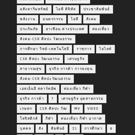
อสังหาริมทรัพย์
ไอที ดิจิทัล
ประชาสัมพันธ์
พลังงาน
ยนตรกรรม
ไอที
สังคม
ประกันภัย
อาเซียน ต่างประเทศ
ท่องเที่ยว
สังคม-CSR ศิลปะ วัฒนธรรม
การศึกษา วิทย์-เทคโนโลยี
ราชการ
ไฮไลท์
CSR ศิลปะ วัฒนธรรม
เศรษฐกิจ
สาธารณสุข
ธุรกิจ การค้า การลงทุน
สังคม-CSR ศิลปะวัฒนธรรม
เอสเอ็มอี สตาร์ทอัพ
ท่องเที่ยว กีฬา
ธุรกิจ การค้า
7
เศรษฐกิจ อุตสาหกรรม
เกษตร
CSR ศิลปะ วัฒ
MV
VIDEO
โลจิสติกส์
กีฬา
ท่องเที่ยว กีฬา อากาศ
บุคคล
สัง
สัมพันธ์
1ๅ
การศึกษา
ธ