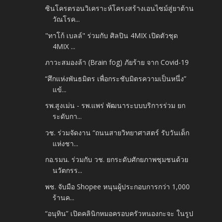
ซินโครตรอนวิเคราะห์โครงสร้างเอนไซม์สู่ยาต้าน
วัณโรค...
"ทาโก้ เบลล์" ร่วมกับ ศิลปิน 4MIX เปิดตัวชุด
4MIX ...
ภาวะสมองล้า (Brain fog) ภัยร้าย จาก Covid-19
“ศึกแห่งพันธมิตร เพื่อกระชับมิตรความเป็นหนึ่ง”
แข้...
รพ.สูงเม่น - รพ.แพร่ พัฒนาระบบบริการร่วม ยก
ระดับกา...
วช. ร่วมจัดงาน “ถนนสายวิทยาศาสตร์ รับวันเด็ก
แห่งชา...
กอ.รมน. ร่วมกับ วช. ยกระดับศักยภาพชุมชนด้วย
นวัตกรร...
พช. จับมือ Shopee หนุนผู้ประกอบการกว่า 1,000
ร้านค...
“อนุทิน” เปิดคลินิกหมอครอบครัวหนองกะจะ ในรูป