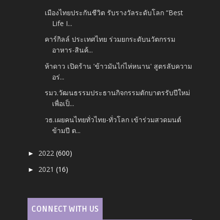
เมืองไทยประกันชีวิต รับรางวัลระดับโลก “Best
Life I...
คาร์กิลล์ ประเทศไทย ร่วมยกระดับนวัตกรรม
อาหาร-สินค้...
ห้าดาว เปิดร้าน 'ข้าวมันไก่ไห่หนาน' สูตรลับความ
อร่...
รมว.วัฒนธรรมประธานกิจกรรมตักบาตรรับปีใหม่
เพื่อเป็...
วธ.เผยคนไทยทั่วไทย-ทั่วโลก เข้าร่วมสวดมนต์
ข้ามปี ต...
2022
(600)
►
2021
(16)
►
CONNECT WITH US