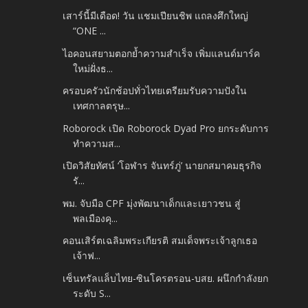
เสาร์นี้มีเดือด! วัน แชมเปียนชิพ แถลงศึกใหญ่
“ONE ...
ไอคอนสยามตอกย้ำความสำเร็จ เพิ่มแลนด์มาร์ค
ใหม่ฝั่งธ...
ครอบครัวนักช้อปทั่วไทยเตรียมรับความปังใน
เทศกาลตรุษ...
Roborock เปิด Roborock Dyad Pro ยกระดับการ
ทำความส...
เปิดวิสัยทัศน์ ‘โอฬาร จันทร์ภู่’ นายกสมาคมธุรกิจ
รั...
พม. จับมือ CPF มุ่งพัฒนาเด็กและเยาวชน สู่
พลเมืองคุ...
คอนเสิร์ตเฉลิมพระเกียรติ สมเด็จพระเจ้าลูกเธอ
เจ้าฟ...
เซ็นทรัลแล็บไทย-ซินโครตรอน-บสย. ผนึกกำลังยก
ระดับ S...