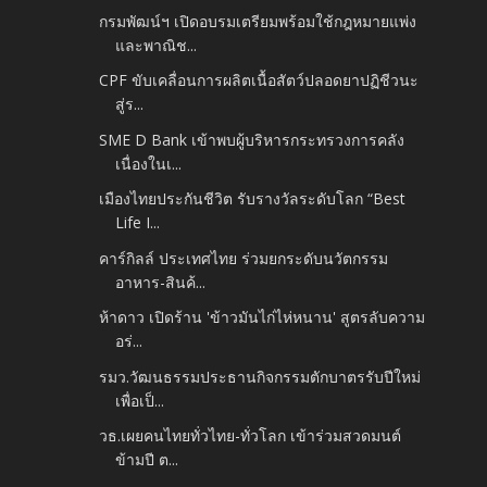
กรมพัฒน์ฯ เปิดอบรมเตรียมพร้อมใช้กฎหมายแพ่ง
และพาณิช...
CPF ขับเคลื่อนการผลิตเนื้อสัตว์ปลอดยาปฏิชีวนะ
สู่ร...
SME D Bank เข้าพบผู้บริหารกระทรวงการคลัง
เนื่องในเ...
เมืองไทยประกันชีวิต รับรางวัลระดับโลก “Best
Life I...
คาร์กิลล์ ประเทศไทย ร่วมยกระดับนวัตกรรม
อาหาร-สินค้...
ห้าดาว เปิดร้าน 'ข้าวมันไก่ไห่หนาน' สูตรลับความ
อร่...
รมว.วัฒนธรรมประธานกิจกรรมตักบาตรรับปีใหม่
เพื่อเป็...
วธ.เผยคนไทยทั่วไทย-ทั่วโลก เข้าร่วมสวดมนต์
ข้ามปี ต...