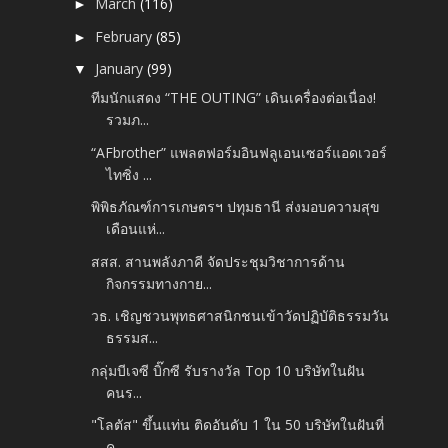
March
(116)
►
February
(85)
►
January
(99)
▼
ทีมนักแสดง “THE OUTING” เดินเครื่องต่อเนื่อง!
รวมภ...
“AFbrother” แพลตฟอร์มอินฟลูเอนเซอร์แอดเวอร์
ไทซิ่ง ...
พิพิธภัณฑ์การเกษตรฯ ปทุมธานี ส่งมอบความสุข
เดือนแห่...
สสส. สานพลังภาคี จัดประชุมวิชาการด้าน
กิจกรรมทางกาย...
​วธ. เชิญชวนพุทธศาสนิกชนเข้าวัดปฏิบัติธรรมวัน
ธรรมส...
กลุ่มบีเจซี บิ๊กซี รับรางวัล Top 10 บริษัทในฝัน
คนร...
"โลตัส" ขึ้นแท่น ติดอันดับ 1 ใน 50 บริษัทในฝันที่
ค...