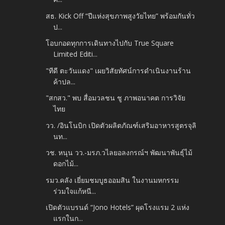
สธ. Kick Off “ปีแห่งสุขภาพสูงวัยไทย” พร้อมกันทั่ว
ป...
โอบกอดทุกการเดินทางไปกับ True Square
Limited Editi...
"ทีดี ตะวันแดง" เผยวิสัยทัศน์การดำเนินงานร้าน
ค้าปล...
"สกสว." พบ สื่อมวลชน ชู ภาพอนาคต การวิจัย
ไทย
วว. /อินโนบิก เปิดตัวผลิตภัณฑ์เสริมอาหารสูตรจุลิ
นท...
วช. หนุน วว.-มรภ.วไลยอลงกรณ์ฯ พัฒนาพันธุ์ไม้
ดอกไม้...
รมว.คลัง เยี่ยมชมบูธออมสิน ในงานมหกรรม
ร่วมใจแก้หนี...
เปิดตัวแบรนด์ “Jono Hotels” ผุดโรงแรม 2 แห่ง
แรกในก...