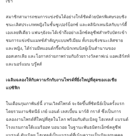
เขา
สมาชิกสามารถชมการแข่งขันได้อย่างใกล้ชิดด้วยบัตรพิเศษรอบชิง
ชนะเลิศประเภทหญิงในชั้นซูเปอร์บ็อกซ์ และคลินิกเทนนิสกับบาร์ตี้
เองเลยทีเดียว แฟนๆยังจะได้เข้าถึงอย่างเอ็กซ์คลูซีฟสำหรับบัตรเข้า
ชมการแข่งขันแมทช์สำคัญๆแบบพรีเมียม ทั้งรอบชิงชนะเลิศชาย
และหญิง, ได้ร่วมมีทแอนด์กรี๊ดกับนักเทนนิสผู้เป็นตำนานของ
ออสเตรเลีย และโอกาสถ่ายภาพร่วมกับถ้วยรางวัลดาฟเน่ แอคเฮิร์สท์
และนอร์แมน บรู๊คส์
เฉลิมฉลองให้กับความรักกับงานไพรด์ที่ยิ่งใหญ่ที่สุดของเอเชีย
แปซิฟิก
ในเดือนกุมภาพันธ์นี้ งานเวิลด์ไพรด์ จะจัดขึ้นที่ซิดนีย์เป็นครั้งแรก
โดยรวมงานซิดนีย์ เกย์ แอนด์ เลสเบี้ยน มาร์ดิ กราส์ ซึ่งเป็นการ
ฉลองงานไพรด์ที่ใหญ่ที่สุดในโลก พร้อมกับดับเบิลยู โฮเทลส์ แบรนด์
โรงแรมภายใต้เแมริออท บอนวอย ในฐานะพันธมิตรเอ็กซ์คลูซีฟ
แบรนด์ ดับเบิลยู โฮเทลส์เป็นแบรนด์ที่เน้นความเป็นปัจเจกบุคคล