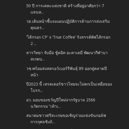
50 ปี การเคหะแห่งชาติ สร้างที่อยู่อาศัยกว่า 7
แสนห...
วธ.เดินหน้าชี้แจงแผนปฏิบัติการด้านการส่งเสริม
คุณธร...
'ไส้กรอก CP' x ‘True Coffee’ รังสรรค์พัฟไส้กรอก
2 ...
สารวิทยา จับมือ ชู้ตอิท อะคาเดมี่ พัฒนากีฬาบา
สเกตบ...
วช.พร้อมส่งสตรอว์เบอร์รีพันธุ์ 89 ออกสู่ตลาดปี
หน้า
ปี2023 นี้ เทรดเดอร์ชาวไทยจะไม่ตกเป็นเหยื่อของ
โบรก...
อว. มอบของขวัญปีใหม่จากรัฐบาล 2566
นวัตกรรม “เท้าเ...
สมาคมชาวศรีสะเกษขอเชิญร่วมแข่งขันกอล์ฟ
การกุศลชิงถ้...