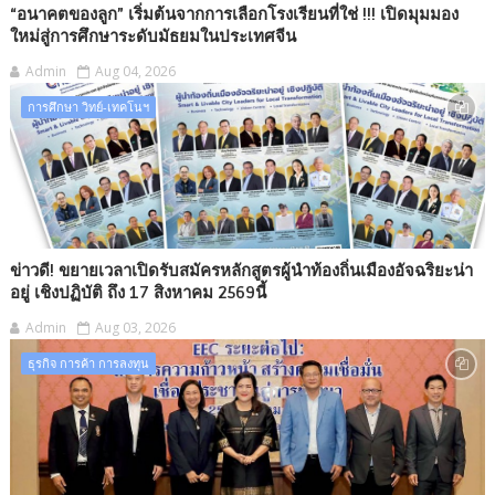
“อนาคตของลูก” เริ่มต้นจากการเลือกโรงเรียนที่ใช่ !!! เปิดมุมมอง
ใหม่สู่การศึกษาระดับมัธยมในประเทศจีน
Admin
Aug 04, 2026
การศึกษา วิทย์-เทคโนฯ
ข่าวดี! ขยายเวลาเปิดรับสมัครหลักสูตรผู้นำท้องถิ่นเมืองอัจฉริยะน่า
อยู่ เชิงปฏิบัติ ถึง 17 สิงหาคม 2569นี้
Admin
Aug 03, 2026
ธุรกิจ การค้า การลงทุน​