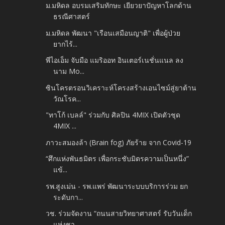
ม.มหิดล อบรมเสริมทักษะ เยียวยาปัญหาโลกด้าน
ธรณีศาสตร์
ม.มหิดล พัฒนา "เรือนเสมือนญาติ" เพื่อผู้ป่วย
ยากไร้...
พีไอเอ็ม จับมือ แมริออท อินเตอร์เนชั่นแนล ลง
นาม Mo...
ซินโครตรอนวิเคราะห์โครงสร้างเอนไซม์สู่ยาต้าน
วัณโรค...
"ทาโก้ เบลล์" ร่วมกับ ศิลปิน 4MIX เปิดตัวชุด
4MIX ...
ภาวะสมองล้า (Brain fog) ภัยร้าย จาก Covid-19
“ศึกแห่งพันธมิตร เพื่อกระชับมิตรความเป็นหนึ่ง”
แข้...
รพ.สูงเม่น - รพ.แพร่ พัฒนาระบบบริการร่วม ยก
ระดับกา...
วช. ร่วมจัดงาน “ถนนสายวิทยาศาสตร์ รับวันเด็ก
แห่งชา...