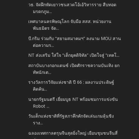
วธ. จัดฝึกหัดเยาวชนสวดโอ้เอ้วิหารราย สืบทอด
มรดกภูม...
เทศบาลนครพิษณุโลก จับมือ สสส. หน่วยงาน
พันธมิตร จัด...
บี.กริม ร่วมกับ “สยามสมาคมฯ” ลงนาม MOU สาน
ต่อความร...
NT ส่งเสริม ใส่ใจ “เด็กยุคดิจิทัล” เปิดใจสู่ “เทคโ...
สถาบันบางกอกแดนซ์ เปิดศักราชความบันเทิง ยก
ทัพนักเต...
รางวัลการวิจัยแห่งชาติ ปี 66 : ผลงานประดิษฐ์
คิดค้น...
นายกรัฐมนตรี เยี่ยมบูธ NT พร้อมชมการแข่งขัน
Robot ...
วันเด็กแห่งชาติที่รัฐสภาคึกคักจัดเล่นเกมลุ้นชิง
ราง...
ฉลองเทศกาลตรุษจีนสุดยิ่งใหญ่ เยือนชุมชนจีนสี่