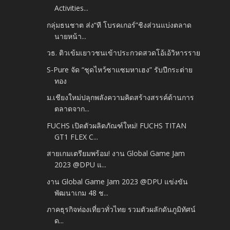
Activities...
กลุ่มธนชาต ส่ง“ที โบรคเกอร์”ชิงส่วนแบ่งตลาด
นายหน้า...
วธ. ติวเข้มเยาวชนเข้าประกวดสวดโอ้เอ้วิหารราย
S-Pure จัด “ชุดไหว้ซาแซมหาเฮง” รับปีกระต่าย
ทอง
ม.เชียงใหม่ปลุกพลังความคิดสร้างสรรค์ด้านการ
ตลาดจาก...
FUCHS เปิดตัวผลิตภัณฑ์ใหม่! FUCHS TITAN
GT1 FLEX C...
สายเกมเตรียมพร้อม! งาน Global Game Jam
2023 @DPU แ...
งาน Global Game Jam 2023 @DPU แข่งขัน
พัฒนาเกม 48 ช...
ภาคธุรกิจท่องเที่ยวทั่วไทย รวมตัวผลักดันภูมิทัศน์
ด...