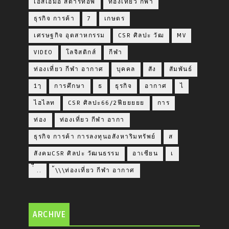
เอสเอ็มอี สตาร์ทอัพ
ท่องเที่ยว กีฬา
ธุรกิจ การค้า
7
เกษตร
เศรษฐกิจ อุตสาหกรรม
CSR ศิลปะ วัฒ
MV
VIDEO
โลจิสติกส์
กีฬา
ท่องเที่ยว กีฬา อากาศ
บุคคล
สัง
สัมพันธ์
1ๅ
การศึกษา
ธ
ธุรกิจ
อากาศ
ไ
ไฮไลท
CSR ศิลปะ66/2ฟียยยยย
การ
ท่อง
ท่องเที่ยว กีฬา อากา
ธุรกิจ การค้า การลงทุนอสังหาริมทรัพย์
ส
สังคมCSR ศิลปะ วัฒนธรรม
อาเซียน
เ
่่ื​ ..
้\\\ท่องเที่ยว กีฬา อากาศ
ARCHIVE