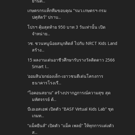
ย่านด...
เกษตรกรแท็กทีมขอบคุณ “รมว.เกษตรฯ-กรม
ปศุสัตว์” ปราบ...
โปรฯ คุ้มสุดท้าย 950 บาท 3 วันเท่านั้น เปิด
จำหน่าย...
วช. ชวนหนูน้อยสนุกคิดส์ ไปกับ NRCT Kids Land
สร้าง...
15 ผลงานเด่นอาชีวศึกษารับรางวัลติดดาว 2566
Smart I...
‘ออมสิน’ยกย่องเด็ก-เยาวชนดีเด่นโครงการ
ธนาคารโรงเรี...
“ไอคอนสยาม” สร้างปรากฏการณ์ความสุข สุด
มหัศจรรย์ ต้...
บีเอเอสเอฟ เปิดตัว “BASF Virtual Kids Lab” ชุด
เกมท...
“แม็คยีนส์” เปิดตัว “แม็ค เพลย์” ให้ทุกการแต่งตัว
ส...