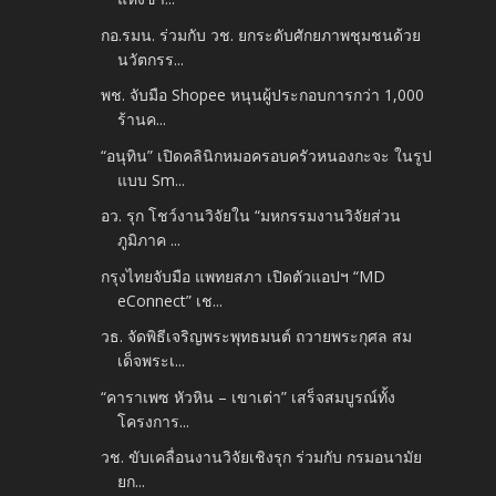
กอ.รมน. ร่วมกับ วช. ยกระดับศักยภาพชุมชนด้วย
นวัตกรร...
พช. จับมือ Shopee หนุนผู้ประกอบการกว่า 1,000
ร้านค...
“อนุทิน” เปิดคลินิกหมอครอบครัวหนองกะจะ ในรูป
แบบ Sm...
อว. รุก โชว์งานวิจัยใน “มหกรรมงานวิจัยส่วน
ภูมิภาค ...
กรุงไทยจับมือ แพทยสภา เปิดตัวแอปฯ “MD
eConnect” เช...
วธ. จัดพิธีเจริญพระพุทธมนต์ ถวายพระกุศล สม
เด็จพระเ...
“คาราเพซ หัวหิน – เขาเต่า” เสร็จสมบูรณ์ทั้ง
โครงการ...
วช. ขับเคลื่อนงานวิจัยเชิงรุก ร่วมกับ กรมอนามัย
ยก...