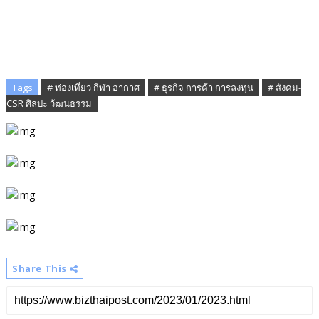
Tags
# ท่องเที่ยว กีฬา อากาศ
# ธุรกิจ การค้า การลงทุน
# สังคม-
CSR ศิลปะ วัฒนธรรม
Share This