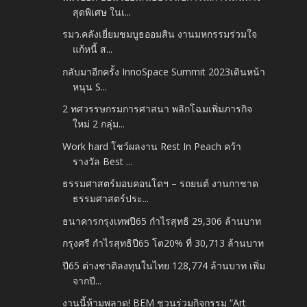
สุดพิเศษ ในเ...
รมว.คลังเยี่ยมชมบูธออมสิน งานมหกรรมร่วมใจ
แก้หนี้ ส...
กลับมาอีกครั้ง InnoSpace Summit 2023เดินหน้า
หนุน S...
2 ทศวรรษกรมการศาสนา พลิกโฉมเพิ่มภารกิจ
ใหม่ 2 กลุ่ม...
Work hard โชว์ผลงาน Rest In Peach คว้า
รางวัล Best ...
ธรรมศาสตร์มอบคอนโดฯ – รถยนต์ งานกาชาด
ธรรมศาสตร์ประ...
ธนาคารกรุงเทพปี65 กำไรสุทธิ 29,306 ล้านบาท
กรุงศรี กำไรสุทธิปี65 โต20% ที่ 30,713 ล้านบาท
ปี65 ต่างชาติลงทุนในไทย 128,774 ล้านบาท เพิ่ม
จากปี...
งานนี้ห้ามพลาด! BEM ชวนร่วมกิจกรรม “Art