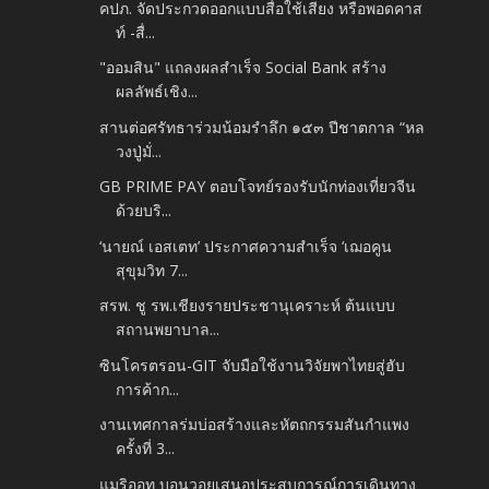
คปภ. จัดประกวดออกแบบสื่อใช้เสียง หรือพอดคาส
ท์ -สื่...
"ออมสิน" แถลงผลสำเร็จ Social Bank สร้าง
ผลลัพธ์เชิง...
สานต่อศรัทธาร่วมน้อมรำลึก ๑๕๓ ปีชาตกาล “หล
วงปู่มั่...
GB PRIME PAY ตอบโจทย์รองรับนักท่องเที่ยวจีน
ด้วยบริ...
‘นายณ์ เอสเตท’ ประกาศความสำเร็จ ‘เฌอคูน
สุขุมวิท 7...
สรพ. ชู รพ.เชียงรายประชานุเคราะห์ ต้นแบบ
สถานพยาบาล...
ซินโครตรอน-GIT จับมือใช้งานวิจัยพาไทยสู่ฮับ
การค้าก...
งานเทศกาลร่มบ่อสร้างและหัตถกรรมสันกำแพง
ครั้งที่ 3...
แมริออท บอนวอยเสนอประสบการณ์การเดินทาง