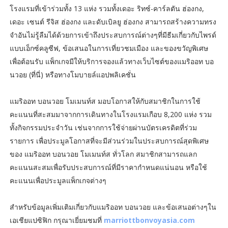
โรงแรมที่เข้าร่วมทั้ง 13 แห่ง รวมทั้งเดอะ ริทซ์-คาร์ลตัน ฮ่องกง,
เดอะ เซนต์ รีจิส ฮ่องกง และดับเบิลยู ฮ่องกง สามารถสร้างความทรง
จำอันไม่รู้ลืมได้ด้วยการเข้าถึงประสบการณ์ต่างๆที่มีธีมเกี่ยวกับไพรด์
แบบเอ็กซ์คลูซีฟ, ข้อเสนอในการเที่ยวชมเมือง และของขวัญพิเศษ
เพื่อต้อนรับ แพ็กเกจมีให้บริการจองแล้วทางเว็บไซต์ของแมริออท บอ
นวอย (ที่นี่) หรือทางโมบายล์แอปพลิเคชั่น
แมริออท บอนวอย โมเมนท์ส มอบโอกาสให้กับสมาชิกในการใช้
คะแนนที่สะสมมาจากการเดินทางในโรงแรมเกือบ 8,200 แห่ง รวม
ทั้งกิจกรรมประจำวัน เช่นจากการใช้จ่ายผ่านบัตรเครดิตที่ร่วม
รายการ เพื่อประมูลโอกาสที่จะมีส่วนร่วมในประสบการณ์สุดพิเศษ
ของ แมริออท บอนวอย โมเมนท์ส ทั่วโลก สมาชิกสามารถแลก
คะแนนสะสมเพื่อรับประสบการณ์ที่มีราคากำหนดแน่นอน หรือใช้
คะแนนเพื่อประมูลแพ็กเกจต่างๆ
สำหรับข้อมูลเพิ่มเติมเกี่ยวกับแมริออท บอนวอย และข้อเสนอต่างๆใน
เอเชียแปซิฟิก กรุณาเยี่ยมชมที่
marriottbonvoyasia.com