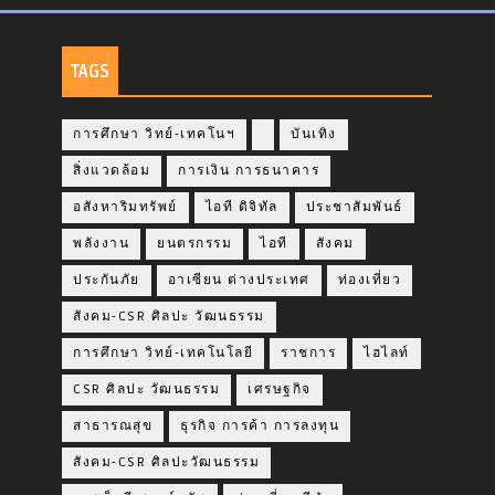
TAGS
การศึกษา วิทย์-เทคโนฯ
บันเทิง
สิ่งแวดล้อม
การเงิน การธนาคาร
อสังหาริมทรัพย์
ไอที ดิจิทัล
ประชาสัมพันธ์
พลังงาน
ยนตรกรรม
ไอที
สังคม
ประกันภัย
อาเซียน ต่างประเทศ
ท่องเที่ยว
สังคม-CSR ศิลปะ วัฒนธรรม
การศึกษา วิทย์-เทคโนโลยี
ราชการ
ไฮไลท์
CSR ศิลปะ วัฒนธรรม
เศรษฐกิจ
สาธารณสุข
ธุรกิจ การค้า การลงทุน
สังคม-CSR ศิลปะวัฒนธรรม