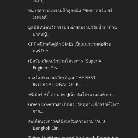
ในกรุ...
ทนายความแห่ร่วมศึกลูกหนัง "พัทยา ลอว์เยอร์
เอฟเอคั...
มูลนิธิทันตนวัตกรรมฯ ต่อยอดงานวิจัยน้ำยาบ้วน
ปากหญ้...
CPF ผนึกพลังคู่ค้า SMEs เป็นแนวร่วมต่อต้าน
คอร์รัปช...
เปิดรับสมัครเข้าร่วมโครงการ “Super AI
Engineer Sea...
รางวัลประกาศเกียรติคุณ THE BEST
INTERNATIONAL OF K...
พรีเมียร์ ซิตี้ สุขุมวิท-ปู่เจ้า จัดโปรแรงส่งท้ายป...
Green Covermat เปิดตัว “วัสดุทางเลือกรักษ์โลก”
จาก...
สะเทือนวงการคลินิกเสริมความงาม “Aura
Bangkok Clini...
‘Prime Minister’s Award for Health Promotion