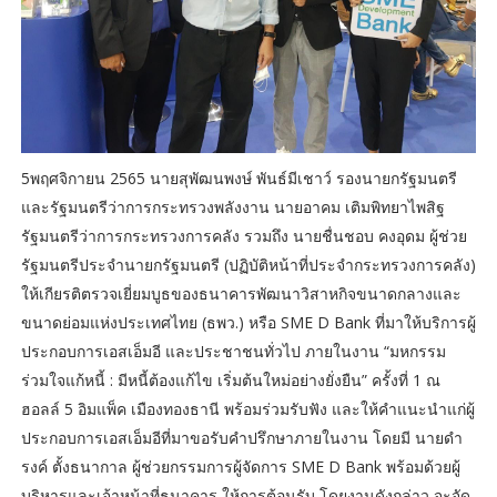
5พฤศจิกายน 2565 นายสุพัฒนพงษ์ พันธ์มีเชาว์ รองนายกรัฐมนตรี
และรัฐมนตรีว่าการกระทรวงพลังงาน นายอาคม เติมพิทยาไพสิฐ
รัฐมนตรีว่าการกระทรวงการคลัง รวมถึง นายชื่นชอบ คงอุดม ผู้ช่วย
รัฐมนตรีประจำนายกรัฐมนตรี (ปฏิบัติหน้าที่ประจำกระทรวงการคลัง)
ให้เกียรติตรวจเยี่ยมบูธของธนาคารพัฒนาวิสาหกิจขนาดกลางและ
ขนาดย่อมแห่งประเทศไทย (ธพว.) หรือ SME D Bank ที่มาให้บริการผู้
ประกอบการเอสเอ็มอี และประชาชนทั่วไป ภายในงาน “มหกรรม
ร่วมใจแก้หนี้ : มีหนี้ต้องแก้ไข เริ่มต้นใหม่อย่างยั่งยืน” ครั้งที่ 1 ณ
ฮอลล์ 5 อิมแพ็ค เมืองทองธานี พร้อมร่วมรับฟัง และให้คำแนะนำแก่ผู้
ประกอบการเอสเอ็มอีที่มาขอรับคำปรึกษาภายในงาน โดยมี นายดํา
รงค์ ตั้งธนากาล ผู้ช่วยกรรมการผู้จัดการ SME D Bank พร้อมด้วยผู้
บริหารและเจ้าหน้าที่ธนาคาร ให้การต้อนรับ โดยงานดังกล่าว จะจัด