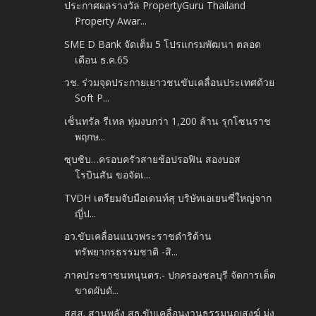
ประกาศผลรางวัล PropertyGuru Thailand
Property Awar...
SME D Bank จัดเต็ม 5 โปรแกรมพัฒนา ตลอด
เดือน ธ.ค.65
วช. ร่วมจุดประกายเยาวชนขับเคลื่อนประเทศด้วย
Soft P...
เซ็นทรัล รีเทล ทุ่มงบกว่า 1,200 ล้าน รุกโซนราช
พฤกษ...
ซุบซิบ…ครอบครัวสายช้อปรอฟิน สองบอส
โรบินสัน ขอจัดเ...
TVDH เตรียมจับมือเดนท์สุ บริษัทเอเยนซี่ใหญ่จาก
ญี่ป...
อว.ขับเคลื่อนแนวพระราชดำริด้าน
ทรัพยากรธรรมชาติ -สิ...
ภาคประชาชนหนุนตร.- ปกครองชลบุรี จัดการเด็ด
ขาดผับดั...
สสส. สานพลัง สธ.ขับเคลื่อนงานธรรมนูญสงฆ์ มุ่ง