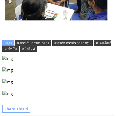
Tags
# การเงิน การธนาคาร
# ธุรกิจ การค้า การลงทุน
# เอสเอ็มอี
สตาร์ทอัพ
# ไฮไลท์
Share This