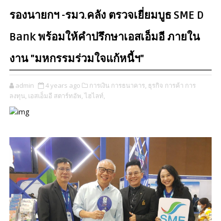
รองนายกฯ -รมว.คลัง ตรวจเยี่ยมบูธ SME D
Bank พร้อมให้คำปรึกษาเอสเอ็มอี ภายใน
งาน "มหกรรมร่วมใจแก้หนี้ฯ"
admin
4 years ago
การเงิน การธนาคาร,
ธุรกิจ การค้า การ
ลงทุน,
เอสเอ็มอี สตาร์ทอัพ,
ไฮไลท์,