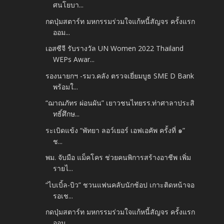
ศนโยบา...
กดปุ่มสตาร์ท มหกรรมร่วมใจแก้หนี้สัญจร ครั้งแรก
ออม...
เอสซีจี รับรางวัล UN Women 2022 Thailand
WEPs Awar...
รองนายกฯ -รมว.คลัง ตรวจเยี่ยมบูธ SME D Bank
พร้อมใ...
“ฌาณภัทร ผ่อนผัน” เยาวชนไทยรร.ท่าศาลาประสิ
ทธิ์ศึกษ...
ระเบิดแข้ง “พัทยา ลอว์เยอร์ เอฟเอคัพ ครั้งที่ ๑”
ช...
พม. จับมือ แม็คโคร ช่วยคนพิการสร้างอาชีพ เพิ่ม
รายไ...
“ไบเบิ้ล-บิว” ชวนแฟนคลับนักช้อป เกาะติดหน้าจอ
รอเช...
กดปุ่มสตาร์ท มหกรรมร่วมใจแก้หนี้สัญจร ครั้งแรก
ออม...