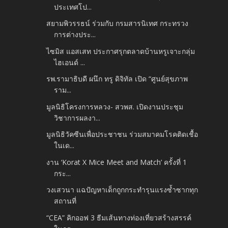
ประเทศโป...
สยามพิวรรธน์ ร่วมกับ กรมสารนิเทศ กระทรวง
การต่างประ...
ไซมิส แอสเสท ประกาศรุกตลาดบ้านหรูเจาะกลุ่ม
ไฮเอนด์ ...
รพ.รามาธิบดี ผนึก ทรู ดิจิทัล เปิด “ศูนย์สุขภาพ
ราม...
มูลนิธิโครงการหลวง- สวพส. เปิดงานประชุม
วิชาการผลงา...
มูลนิธิวัคซีนเพื่อประชาชน ร่วมสมาคมโรคติดเชื้อ
ในเด...
งาน ‘Korat X Mice Meet and Match’​ ครั้งที่ 1
กระ...
วงเสวนา แฉปัญหาเด็กถูกกระทำรุนแรงซ้ำซากทุก
สถานที่
“CEA” คิกออฟ 3 ธีมเส้นทางท่องเที่ยวสร้างสรรค์