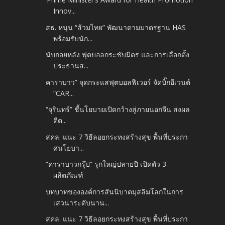
Innov...
สธ. หนุน “ส้วมไทย” พัฒนาตามมาตรฐาน HAS
พร้อมรับนัก...
นับถอยหลัง ฟุตบอลกระชับมิตร และการเลือกตั้ง
ประธานส...
คาราบาว” จุดกระแสฟุตบอลฟีเวอร์ จัดบิ๊กอีเวนต์
“CAR...
“จุรินทร์” ชี้นโยบายเปิดกว้างสู่ภายนอกจีน ส่งผล
ดีต...
สคล. แนะ 7 วิธีลอยกระทงสร้างสุข พื้นที่ประกา
ศนโยบา...
“คาราบาวกรุ๊ป” รุกใหญ่ปลายปี เปิดตัว 3
ผลิตภัณฑ์
บทบาทขององค์การสันนิบาตมุสลิมโลกในการ
เสวนาระดับนาน...
สคล. แนะ 7 วิธีลอยกระทงสร้างสุข พื้นที่ประกา