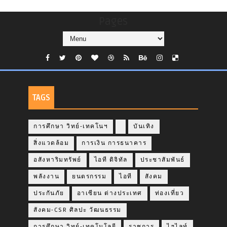
Pages
TAGS
การศึกษา วิทย์-เทคโนฯ
บันเทิง
สิ่งแวดล้อม
การเงิน การธนาคาร
อสังหาริมทรัพย์
ไอที ดิจิทัล
ประชาสัมพันธ์
พลังงาน
ยนตรกรรม
ไอที
สังคม
ประกันภัย
อาเซียน ต่างประเทศ
ท่องเที่ยว
สังคม-CSR ศิลปะ วัฒนธรรม
การศึกษา วิทย์-เทคโนโลยี
ราชการ
ไฮไลท์