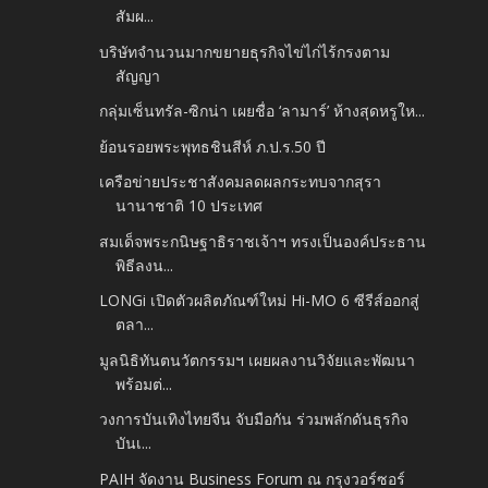
สัมผ...
บริษัทจำนวนมากขยายธุรกิจไข่ไก่ไร้กรงตาม
สัญญา
กลุ่มเซ็นทรัล-ซิกน่า เผยชื่อ ‘ลามาร์’ ห้างสุดหรูให...
ย้อนรอยพระพุทธชินสีห์ ภ.ป.ร.50 ปี
เครือข่ายประชาสังคมลดผลกระทบจากสุรา
นานาชาติ 10 ประเทศ
สมเด็จพระกนิษฐาธิราชเจ้าฯ ทรงเป็นองค์ประธาน
พิธีลงน...
LONGi เปิดตัวผลิตภัณฑ์ใหม่ Hi-MO 6 ซีรีส์ออกสู่
ตลา...
มูลนิธิทันตนวัตกรรมฯ เผยผลงานวิจัยและพัฒนา
พร้อมต่...
วงการบันเทิงไทยจีน จับมือกัน ร่วมพลักดันธุรกิจ
บันเ...
PAIH จัดงาน Business Forum ณ กรุงวอร์ซอร์