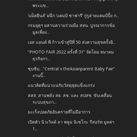
พระแข...
‘แม็คยีนส์’ ผนึก ‘แคมป์ ซาฟารี’ กูรูสายแคมป์ปิ้ง ก...
กรมอุตุฯ ผสานความร่วมมือ สทน. บูรณาการข้อ
มูลเพื่อง...
เอส แอนด์ พี ก้าวเข้าสู่ปีที่ 50 ส่งความสุขครั้งยิ...
“PHOTO FAIR 2022 ครั้งที่ 31” จัดโดย สมาคม
ธุรกิจกา...
ซุบซิบ…"Central x theAsianparent Baby Fair”
งานบิ๊...
แนวคิดที่แน่วแน่กับวัสดุสุดแข็งแกร่ง
สสส. สานพลัง สธ. สช. และ สปสช. ขับเคลื่อน
ระบบสุขภา...
มะเร็งปอดภัยอันตรายที่ไม่มีอาการ
เปิดตัว นิวเวิลด์ ลา พลูม นิเซโกะ รีสอร์ท มูลค่า
1...