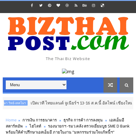
The Thai Biz Website
เปิดเวที ไทยแลนด์ จูเนียร์ฯ 13-16 ส.ค.นี้ อัลไพน์ เชียงใหม่
เทคโนฯ
อาเซีย
Home
การเงิน การธนาคาร
ธุรกิจ การค้า การลงทุน
เอสเอ็มอี
สตาร์ทอัพ
ไฮไลท์
รองนายกฯ -รมว.คลัง ตรวจเยี่ยมบูธ SME D Bank
พร้อมให้คำปรึกษาเอสเอ็มอี ภายในงาน "มหกรรมร่วมใจแก้หนี้ฯ"