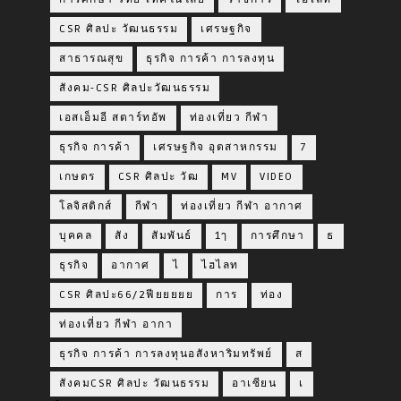
CSR ศิลปะ วัฒนธรรม
เศรษฐกิจ
สาธารณสุข
ธุรกิจ การค้า การลงทุน
สังคม-CSR ศิลปะวัฒนธรรม
เอสเอ็มอี สตาร์ทอัพ
ท่องเที่ยว กีฬา
ธุรกิจ การค้า
เศรษฐกิจ อุตสาหกรรม
7
เกษตร
CSR ศิลปะ วัฒ
MV
VIDEO
โลจิสติกส์
กีฬา
ท่องเที่ยว กีฬา อากาศ
บุคคล
สัง
สัมพันธ์
1ๅ
การศึกษา
ธ
ธุรกิจ
อากาศ
ไ
ไฮไลท
CSR ศิลปะ66/2ฟียยยยย
การ
ท่อง
ท่องเที่ยว กีฬา อากา
ธุรกิจ การค้า การลงทุนอสังหาริมทรัพย์
ส
สังคมCSR ศิลปะ วัฒนธรรม
อาเซียน
เ