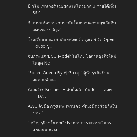
บี.กริม เพาเวอร์ เผยผลงานไตรมาส 3 รายได้เพิ่ม
56.9...
6 แบรนด์ความงามระดับโลกมอบความสุขกับดิน
แดนของขวัญส...
โรงเรียนนานาชาติแอสเตอร์ กรุงเทพ จัด Open
House ชู...
จับกระแส ‘BCG Model’ ในไทย โอกาสธุรกิจใหม่
ในยุค Ne...
“Speed Queen By VJ Group” ผู้นำธุรกิจร้าน
สะดวกซักแ...
นิตยสาร Business+ จับมือสถาบัน ICTI - สอท –
ETDA ...
AWC จับมือ กรุงเทพมหานคร -​พันธมิตรร่วมวิ่งใน
งาน “...
“เจริญ รุจิราโสภณ” ประธานกรรมการบริหาร
ส.ขอนแก่น ค...