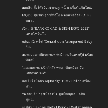
ออมสิน ตั้งโต๊ะจับเข่าคุยลูกหนี้ มาเริ่มต้นกันใหม่...
MQDC ชูบริษัทลูก ‘ดีทีจีโอ พรอสเพอร์รัส (DTP)’
ขยา...
เปิดเวที “BANGKOK AD & SIGN EXPO 2022”
เทรดโชว์นวั...
กลับมาอีกครั้ง! “Central x theAsianparent Baby
Fai...
สมาคมสถาปนิกสยามฯ จับมือ อมรินทร์กรุ๊ป พร้อม
พันธมิ...
ไอคอนสยาม ผนึกกำลัง ททท. -พันธมิตร จัด
เทศกาลประดับ...
แคเรียร์ เปิดตัว AquaEdge 19MV Chiller เครื่อง
ทำ...
รพ.ธนบุรี บำรุงเมือง เปิด ศูนย์จักษุและเลสิก
ชูนว...
เจ อีลิท ประกาศเปิดตัว J Point - J Wallet ต่อยอด