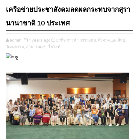
เครือข่ายประชาสังคมลดผลกระทบจากสุรา
นานาชาติ 10 ประเทศ
admin
4 years ago
ธุรกิจ การค้า การลงทุน,
สังคม-CSR ศิลปะ
วัฒนธรรม,
สาธารณสุข,
ไฮไลท์,