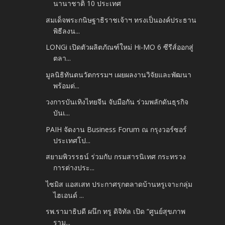
นานาชาติ 10 ประเทศ
สมเด็จพระกนิษฐาธิราชเจ้าฯ ทรงเป็นองค์ประธาน
พิธีลงน...
LONGi เปิดตัวผลิตภัณฑ์ใหม่ Hi-MO 6 ซีรีส์ออกสู่
ตลา...
มูลนิธิทันตนวัตกรรมฯ เผยผลงานวิจัยและพัฒนา
พร้อมต่...
วงการบันเทิงไทยจีน จับมือกัน ร่วมพลักดันธุรกิจ
บันเ...
PAIH จัดงาน Business Forum ณ กรุงวอร์ซอร์
ประเทศโป...
สยามพิวรรธน์ ร่วมกับ กรมสารนิเทศ กระทรวง
การต่างประ...
ไซมิส แอสเสท ประกาศรุกตลาดบ้านหรูเจาะกลุ่ม
ไฮเอนด์ ...
รพ.รามาธิบดี ผนึก ทรู ดิจิทัล เปิด “ศูนย์สุขภาพ
ราม...