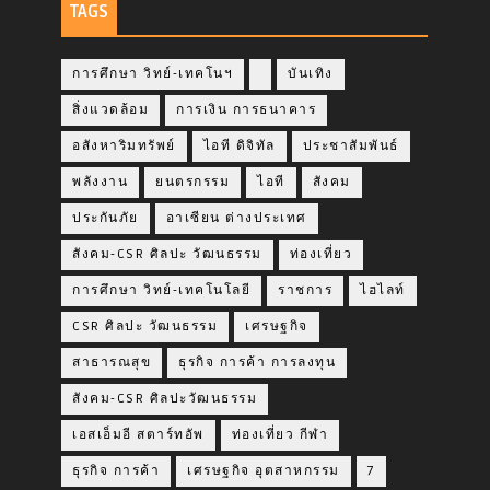
TAGS
การศึกษา วิทย์-เทคโนฯ
บันเทิง
สิ่งแวดล้อม
การเงิน การธนาคาร
อสังหาริมทรัพย์
ไอที ดิจิทัล
ประชาสัมพันธ์
พลังงาน
ยนตรกรรม
ไอที
สังคม
ประกันภัย
อาเซียน ต่างประเทศ
สังคม-CSR ศิลปะ วัฒนธรรม
ท่องเที่ยว
การศึกษา วิทย์-เทคโนโลยี
ราชการ
ไฮไลท์
CSR ศิลปะ วัฒนธรรม
เศรษฐกิจ
สาธารณสุข
ธุรกิจ การค้า การลงทุน
สังคม-CSR ศิลปะวัฒนธรรม
เอสเอ็มอี สตาร์ทอัพ
ท่องเที่ยว กีฬา
ธุรกิจ การค้า
เศรษฐกิจ อุตสาหกรรม
7