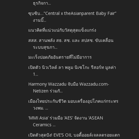
ธุรกิจกา...
ซุบซิบ…"Central x theAsianparent Baby Fair”
งานบิ๊...
แนวคิดที่แน่วแน่กับวัสดุสุดแข็งแกร่ง
สสส. สานพลัง สธ. สช. และ สปสช. ขับเคลื่อน
ระบบสุขภา...
มะเร็งปอดภัยอันตรายที่ไม่มีอาการ
เปิดตัว นิวเวิลด์ ลา พลูม นิเซโกะ รีสอร์ท มูลค่า
1...
Harmony Wazzadu จับมือ Wazzadu.com-
Netizen ร่วมกั...
เมืองไทยประกันชีวิต มอบเครื่องอุปโภคแก่กระทร
วงพม. ...
‘MMI Asia’​ ร่วมมือ ‘AES’​ จัดงาน ‘ASEAN
Ceramics ...
เปิดตัวสุดปัง! EVE’S OIL บอดี้ออยล์เจลลดรอยแตก