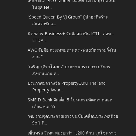
จับกระแส ‘BCG Model’ ในไทย โอกาสธุรกิจใหม่
ในยุค Ne...
“Speed Queen By VJ Group” ผู้นำธุรกิจร้าน
สะดวกซักแ...
นิตยสาร Business+ จับมือสถาบัน ICTI - สอท –
ETDA ...
AWC จับมือ กรุงเทพมหานคร -​พันธมิตรร่วมวิ่งใน
งาน “...
“เจริญ รุจิราโสภณ” ประธานกรรมการบริหาร
ส.ขอนแก่น ค...
ประกาศผลรางวัล PropertyGuru Thailand
Property Awar...
SME D Bank จัดเต็ม 5 โปรแกรมพัฒนา ตลอด
เดือน ธ.ค.65
วช. ร่วมจุดประกายเยาวชนขับเคลื่อนประเทศด้วย
Soft P...
เซ็นทรัล รีเทล ทุ่มงบกว่า 1,200 ล้าน รุกโซนราช