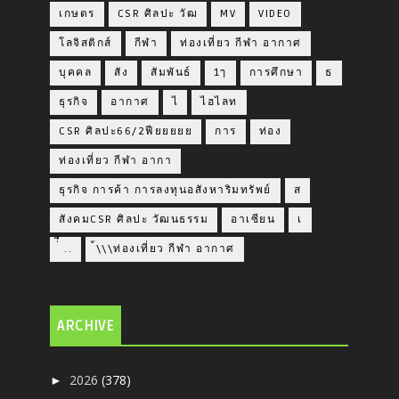
เกษตร
CSR ศิลปะ วัฒ
MV
VIDEO
โลจิสติกส์
กีฬา
ท่องเที่ยว กีฬา อากาศ
บุคคล
สัง
สัมพันธ์
1ๅ
การศึกษา
ธ
ธุรกิจ
อากาศ
ไ
ไฮไลท
CSR ศิลปะ66/2ฟียยยยย
การ
ท่อง
ท่องเที่ยว กีฬา อากา
ธุรกิจ การค้า การลงทุนอสังหาริมทรัพย์
ส
สังคมCSR ศิลปะ วัฒนธรรม
อาเซียน
เ
่่ื​ ..
้\\\ท่องเที่ยว กีฬา อากาศ
ARCHIVE
2026
(378)
►