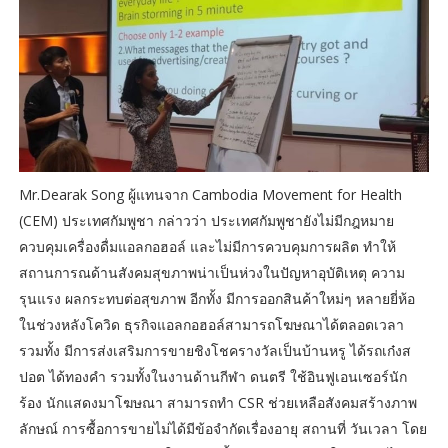
Mr.Dearak Song ผู้แทนจาก Cambodia Movement for Health
(CEM) ประเทศกัมพูชา กล่าวว่า ประเทศกัมพูชายังไม่มีกฎหมาย
ควบคุมเครื่องดื่มแอลกอฮอล์ และไม่มีการควบคุมการผลิต ทำให้
สถานการณด้านสังคมสุขภาพน่าเป็นห่วงในปัญหาอุบัติเหตุ ความ
รุนแรง ผลกระทบต่อสุขภาพ อีกทั้ง มีการออกสินค้าใหม่ๆ หลายยี่ห้อ
ในช่วงหลังโควิด ธุรกิจแอลกอฮอล์สามารถโฆษณาได้ตลอดเวลา
รวมทั้ง มีการส่งเสริมการขายชิงโชครางวัลเป็นบ้านหรู ได้รถเก๋งส
ปอต ได้ทองคำ รวมทั้งในงานด้านกีฬา ดนตรี ใช้อินฟูเอนเซอร์นัก
ร้อง นักแสดงมาโฆษณา สามารถทำ CSR ช่วยเหลือสังคมสร้างภาพ
ลักษณ์ การซื้อการขายไม่ได้มีข้อจำกัดเรื่องอายุ สถานที่ วันเวลา โดย