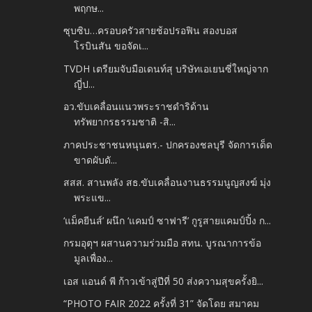
พฤกษ...
ซุบซิบ…ครอบครัวสายช้อปรอฟิน สองบอส
โรบินสัน ขอจัดเ...
TVDH เตรียมจับมือเดนท์สุ บริษัทเอเยนซี่ใหญ่จาก
ญี่ป...
อว.ขับเคลื่อนแนวพระราชดำริด้าน
ทรัพยากรธรรมชาติ -สิ...
ภาคประชาชนหนุนตร.- ปกครองชลบุรี จัดการเด็ด
ขาดผับดั...
สสส. สานพลัง สธ.ขับเคลื่อนงานธรรมนูญสงฆ์ มุ่ง
พระแข...
‘แม็คยีนส์’ ผนึก ‘แคมป์ ซาฟารี’ กูรูสายแคมป์ปิ้ง ก...
กรมอุตุฯ ผสานความร่วมมือ สทน. บูรณาการข้อ
มูลเพื่อง...
เอส แอนด์ พี ก้าวเข้าสู่ปีที่ 50 ส่งความสุขครั้งยิ...
“PHOTO FAIR 2022 ครั้งที่ 31” จัดโดย สมาคม