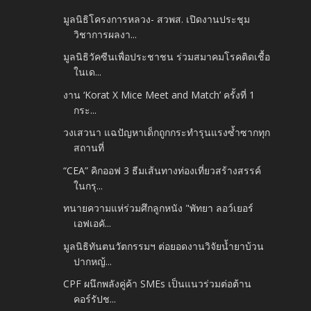
มูลนิธิโครงการหลวง- สวพส. เปิดงานประชุม
วิชาการผลงา...
มูลนิธิวัคซีนเพื่อประชาชน ร่วมสมาคมโรคติดเชื้อ
ในเด...
งาน ‘Korat X Mice Meet and Match’​ ครั้งที่ 1
กระ...
วงเสวนา แฉปัญหาเด็กถูกกระทำรุนแรงซ้ำซากทุก
สถานที่
“CEA” คิกออฟ 3 ธีมเส้นทางท่องเที่ยวสร้างสรรค์
ในกรุ...
ทนายความแห่ร่วมศึกลูกหนัง "พัทยา ลอว์เยอร์
เอฟเอคั...
มูลนิธิทันตนวัตกรรมฯ ต่อยอดงานวิจัยน้ำยาบ้วน
ปากหญ้...
CPF ผนึกพลังคู่ค้า SMEs เป็นแนวร่วมต่อต้าน
คอร์รัปช...