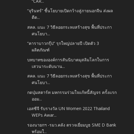
“CAR...
“จุรินทร์” ชี้นโยบายเปิดกว้างสู่ภายนอกจีน ส่งผล
ดีต...
สคล. แนะ 7 วิธีลอยกระทงสร้างสุข พื้นที่ประกา
ศนโยบา...
“คาราบาวกรุ๊ป” รุกใหญ่ปลายปี เปิดตัว 3
ผลิตภัณฑ์
บทบาทขององค์การสันนิบาตมุสลิมโลกในการ
เสวนาระดับนาน...
สคล. แนะ 7 วิธีลอยกระทงสร้างสุข พื้นที่ประกา
ศนโยบา...
กดปุ่มสตาร์ท มหกรรมร่วมใจแก้หนี้สัญจร ครั้งแรก
ออม...
เอสซีจี รับรางวัล UN Women 2022 Thailand
WEPs Awar...
รองนายกฯ -รมว.คลัง ตรวจเยี่ยมบูธ SME D Bank
พร้อมใ...