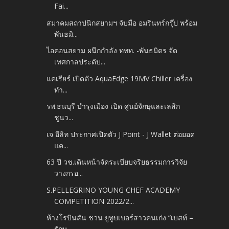
Fai...
สมาคมสถาปนิกสยามฯ จับมือ อมรินทร์กรุ๊ป พร้อม
พันธมิ...
ไอคอนสยาม ผนึกกำลัง ททท. -พันธมิตร จัด
เทศกาลประดับ...
แคเรียร์ เปิดตัว AquaEdge 19MV Chiller เครื่อง
ทำ...
รพ.ธนบุรี บำรุงเมือง เปิด ศูนย์จักษุและเลสิก
ชูนว...
เจ อีลิท ประกาศเปิดตัว J Point - J Wallet ต่อยอด
แค...
63 ปี วช.เดินหน้าจัดระเบียบจริยธรรมการวิจัย
วางกรอ...
S.PELLEGRINO YOUNG CHEF ACADEMY
COMPETITION 2022/2...
ห้างโรบินสัน ชวน ยูทูบเบอร์สาวคนเก่ง “เบสท์ –
รักษ...