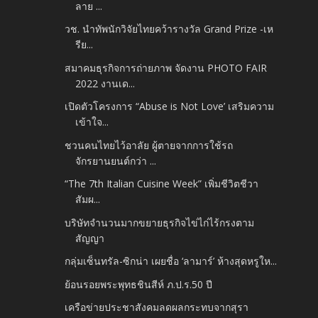
ลาย ...
วช. นำทัพนักวิจัยไทยคว้ารางวัล Grand Prize -​เห
รีย...
สมาคมธุรกิจการถ่ายภาพ จัดงาน PHOTO FAIR
2022 งานเด...
เปิดตัวโครงการ “Abuse is Not Love’ เสริมความ
เข้าใจ...
ชวนคนไทยไว้อาลัย ผู้ตายจากการใช้รถ
จักรยานยนต์กว่า ...
“The 7th Italian Cuisine Week” เพิ่มชีวิตชีวา
สัมผ...
บริษัทจำนวนมากขยายธุรกิจไข่ไก่ไร้กรงตาม
สัญญา
กลุ่มเซ็นทรัล-ซิกน่า เผยชื่อ ‘ลามาร์’ ห้างสุดหรูให...
ย้อนรอยพระพุทธชินสีห์ ภ.ป.ร.50 ปี
เครือข่ายประชาสังคมลดผลกระทบจากสุรา