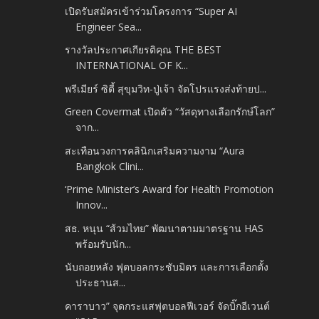
เปิดรับสมัครเข้าร่วมโครงการ “Super AI
Engineer Sea...
รางวัลประกาศเกียรติคุณ THE BEST
INTERNATIONAL OF K...
พรีเมียร์ ซิตี้ สุขุมวิท-ปู่เจ้า จัดโปรแรงส่งท้ายป...
Green Covermat เปิดตัว “วัสดุทางเลือกรักษ์โลก”
จาก...
สะเทือนวงการคลินิกเสริมความงาม “Aura
Bangkok Clini...
‘Prime Minister’s Award for Health Promotion
Innov...
สธ. หนุน “ส้วมไทย” พัฒนาตามมาตรฐาน HAS
พร้อมรับนัก...
นับถอยหลัง ฟุตบอลกระชับมิตร และการเลือกตั้ง
ประธานส...
คาราบาว” จุดกระแสฟุตบอลฟีเวอร์ จัดบิ๊กอีเวนต์