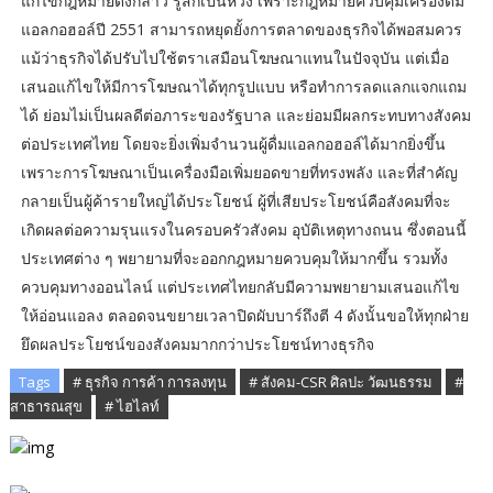
แก้ไขกฎหมายดังกล่าว รู้สึกเป็นห่วง เพราะกฎหมายควบคุมเครื่องดื่ม
แอลกอฮอล์ปี 2551 สามารถหยุดยั้งการตลาดของธุรกิจได้พอสมควร
แม้ว่าธุรกิจได้ปรับไปใช้ตราเสมือนโฆษณาแทนในปัจจุบัน แต่เมื่อ
เสนอแก้ไขให้มีการโฆษณาได้ทุกรูปแบบ หรือทำการลดแลกแจกแถม
ได้ ย่อมไม่เป็นผลดีต่อภาระของรัฐบาล และย่อมมีผลกระทบทางสังคม
ต่อประเทศไทย โดยจะยิ่งเพิ่มจำนวนผู้ดื่มแอลกอฮอล์ได้มากยิ่งขึ้น
เพราะการโฆษณาเป็นเครื่องมือเพิ่มยอดขายที่ทรงพลัง และที่สำคัญ
กลายเป็นผู้ค้ารายใหญ่ได้ประโยชน์ ผู้ที่เสียประโยชน์คือสังคมที่จะ
เกิดผลต่อความรุนแรงในครอบครัวสังคม อุบัติเหตุทางถนน ซึ่งตอนนี้
ประเทศต่าง ๆ พยายามที่จะออกกฎหมายควบคุมให้มากขึ้น รวมทั้ง
ควบคุมทางออนไลน์ แต่ประเทศไทยกลับมีความพยายามเสนอแก้ไข
ให้อ่อนแอลง ตลอดจนขยายเวลาปิดผับบาร์ถึงตี 4 ดังนั้นขอให้ทุกฝ่าย
ยึดผลประโยชน์ของสังคมมากกว่าประโยชน์ทางธุรกิจ
Tags
# ธุรกิจ การค้า การลงทุน
# สังคม-CSR ศิลปะ วัฒนธรรม
#
สาธารณสุข
# ไฮไลท์