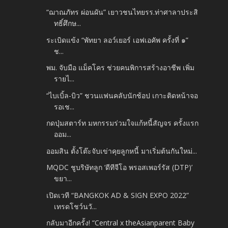
“ฌาณภัทร ผ่อนผัน” เยาวชนไทยรร.ท่าศาลาประสิ
ทธิ์ศึกษ...
ระเบิดแข้ง “พัทยา ลอว์เยอร์ เอฟเอคัพ ครั้งที่ ๑”
ช...
พม. จับมือ แม็คโคร ช่วยคนพิการสร้างอาชีพ เพิ่ม
รายไ...
“ไบเบิ้ล-บิว” ชวนแฟนคลับนักช้อป เกาะติดหน้าจอ
รอเช...
กดปุ่มสตาร์ท มหกรรมร่วมใจแก้หนี้สัญจร ครั้งแรก
ออม...
ออมสิน ตั้งโต๊ะจับเข่าคุยลูกหนี้ มาเริ่มต้นกันใหม่...
MQDC ชูบริษัทลูก ‘ดีทีจีโอ พรอสเพอร์รัส (DTP)’
ขยา...
เปิดเวที “BANGKOK AD & SIGN EXPO 2022”
เทรดโชว์นวั...
กลับมาอีกครั้ง! “Central x theAsianparent Baby