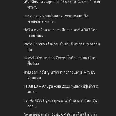
คริสเตียน -สวนกุหลาบ-สิรินธร-วัดน้อยฯ คว้าถ้วย
พระร...
HIKVISION รุกหนักตลาด “จอแสดงผลเชิง
พาณิชย์” ตอกย้ำ...
ชู้ตอิท ดราก้อน ควงแชมป์บาสฯ อาชีพ 3X3 ไทย
บาสเกตบ...
Rado Centrix เสียงกระซิบบนเนินทรายแห่งความ
ฝัน
ถอดรหัสบ้านแม่วาก จัดการน้ำทำการเกษตรบน
พื้นที่สูง
มายเฮลท์ กรุ๊ป ชู บริการทางการแพทย์ 4 ระบบ
ผ่านแอป...
THAIFEX – Anuga Asia 2023 ทุบสถิติมีผู้เข้าร่วม
ชมง...
วธ. จัดพิธีเจริญพระพุทธมนต์ ตักบาตร เวียนเทียน
ถวา...
“เคหะสุขประชา” จับมือ CP พัฒนาพื้นที่โครงกา