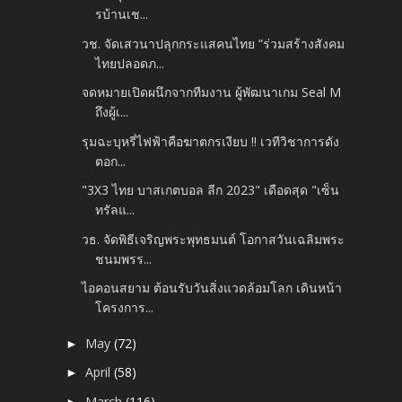
รบ้านเช...
วช. จัดเสวนาปลุกกระแสคนไทย “ร่วมสร้างสังคม
ไทยปลอดภ...
จดหมายเปิดผนึกจากทีมงาน ผู้พัฒนาเกม Seal M
ถึงผู้เ...
รุมฉะบุหรี่ไฟฟ้าคือฆาตกรเงียบ !! เวทีวิชาการดัง
ตอก...
"3X3 ไทย บาสเกตบอล ลีก 2023" เดือดสุด "เซ็น
ทรัลแ...
วธ. จัดพิธีเจริญพระพุทธมนต์ โอกาสวันเฉลิมพระ
ชนมพรร...
ไอคอนสยาม ต้อนรับวันสิ่งแวดล้อมโลก เดินหน้า
โครงการ...
May
(72)
►
April
(58)
►
March
(116)
►