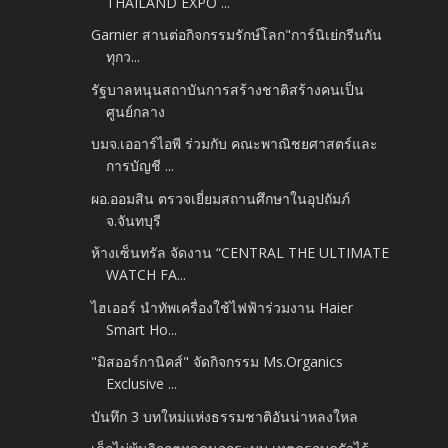
THAILAND EXPO ...
Garnier สานต่อกิจกรรมรักษ์โลก"การ์นิเย่กรีนกัน
ทุกว...
รัฐบาลหนุนสถาบันการสร้างชาติสร้างคนเป็น
ศูนย์กลาง
บมจ.เออาร์ไอพี ร่วมกับ คณะพาณิชยศาสตร์และ
การบัญชี ...
ผอ.ออมสิน ตรวจเยี่ยมสถานศึกษาในอุปถัมภ์
จ.จันทบุรี
ห้างเซ็นทรัล จัดงาน “CENTRAL THE ULTIMATE
WATCH FA...
ไฮเออร์ นำทัพเครื่องใช้ไฟฟ้าร่วมงาน Haier
Smart Ho...
"มิสออร์กานิคส์" จัดกิจกรรม Ms.Organics
Exclusive ...
บันทึก 3 บทใหม่แห่งธรรมชาติอันน่าหลงใหล