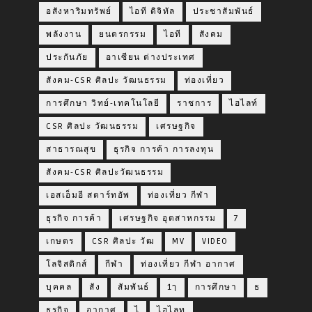
อสังหาริมทรัพย์
ไอที ดิจิทัล
ประชาสัมพันธ์
พลังงาน
ยนตรกรรม
ไอที
สังคม
ประกันภัย
อาเซียน ต่างประเทศ
สังคม-CSR ศิลปะ วัฒนธรรม
ท่องเที่ยว
การศึกษา วิทย์-เทคโนโลยี
ราชการ
ไฮไลท์
CSR ศิลปะ วัฒนธรรม
เศรษฐกิจ
สาธารณสุข
ธุรกิจ การค้า การลงทุน
สังคม-CSR ศิลปะวัฒนธรรม
เอสเอ็มอี สตาร์ทอัพ
ท่องเที่ยว กีฬา
ธุรกิจ การค้า
เศรษฐกิจ อุตสาหกรรม
7
เกษตร
CSR ศิลปะ วัฒ
MV
VIDEO
โลจิสติกส์
กีฬา
ท่องเที่ยว กีฬา อากาศ
บุคคล
สัง
สัมพันธ์
1ๅ
การศึกษา
ธ
ธุรกิจ
อากาศ
ไ
ไฮไลท