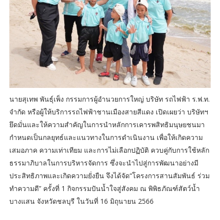
นายสุเทพ พันธุ์เพ็ง กรรมการผู้อำนวยการใหญ่ บริษัท รถไฟฟ้า ร.ฟ.ท.
จำกัด หรือผู้ให้บริการรถไฟฟ้าชานเมืองสายสีแดง เปิดเผยว่า บริษัทฯ
ยึดมั่นและให้ความสำคัญในการนำหลักการเคารพสิทธิมนุษยชนมา
กำหนดเป็นกลยุทธ์และแนวทางในการดำเนินงาน เพื่อให้เกิดความ
เสมอภาค ความเท่าเทียม และการไม่เลือกปฏิบัติ ควบคู่กับการใช้หลัก
ธรรมาภิบาลในการบริหารจัดการ ซึ่งจะนำไปสู่การพัฒนาอย่างมี
ประสิทธิภาพและเกิดความยั่งยืน จึงได้จัด“โครงการสานสัมพันธ์ ร่วม
ทำความดี” ครั้งที่ 1 กิจกรรมปันน้ำใจสู่สังคม ณ พิพิธภัณฑ์สัตว์น้ำ
บางแสน จังหวัดชลบุรี ในวันที่ 16 มิถุนายน 2566