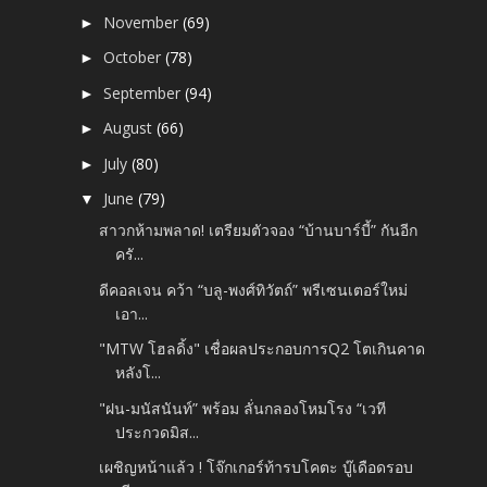
November
(69)
►
October
(78)
►
September
(94)
►
August
(66)
►
July
(80)
►
June
(79)
▼
สาวกห้ามพลาด! เตรียมตัวจอง “บ้านบาร์บี้” กันอีก
ครั...
ดีคอลเจน คว้า “บลู-พงศ์ทิวัตถ์” พรีเซนเตอร์ใหม่
เอา...
"MTW โฮลดิ้ง" เชื่อผลประกอบการQ2 โตเกินคาด
หลังโ...
"ฝน-มนัสนันท์” พร้อม ลั่นกลองโหมโรง “เวที
ประกวดมิส...
เผชิญหน้าแล้ว ! โจ๊กเกอร์ท้ารบโคตะ บู๊เดือดรอบ