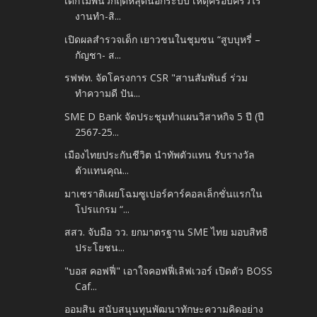
เด็กไม่พ้นวิกฤตหลุดนอกระบบ เหตุครอบครัวไร้
งานทำ-สิ...
เปิดผลสำรวจเด็ก เยาวชนในชุมชน “สูบบุหรี่ –
กัญชา- ส...
รฟฟท. จัดโครงการ CSR "สานสัมพันธ์ ร่วม
ทำความดี ปัน...
SME D Bank จัดประชุมทำแผนวิสาหกิจ 5 ปี (ปี
2567-25...
เมืองไทยประกันชีวิต นำทัพตัวแทน รับรางวัล
ตัวแทนคุณ...
มาเซราติเผยโฉมซูเปอร์คาร์คอลเล็กชั่นแรกใน
โปรแกรม “...
สสว. จับมือ วว. ยกมาตรฐาน SME ไทย มอบสิทธิ
ประโยชน...
"บอส คอฟฟี่" เอาใจคอฟฟี่เลิฟเวอร์ เปิดตัว BOSS
Caf...
ออมสิน สนับสนุนทุนพัฒนาทักษะความคิดอย่าง