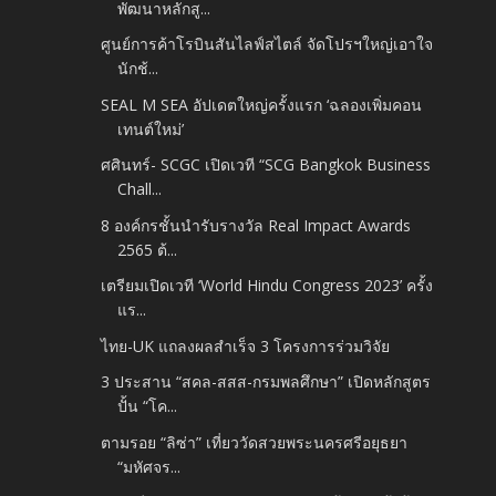
พัฒนาหลักสู...
ศูนย์การค้าโรบินสันไลฟ์สไตล์ จัดโปรฯใหญ่เอาใจ
นักช้...
SEAL M SEA อัปเดตใหญ่ครั้งแรก ‘ฉลองเพิ่มคอน
เทนต์ใหม่’
ศศินทร์- SCGC เปิดเวที “SCG Bangkok Business
Chall...
8 องค์กรชั้นนำรับรางวัล Real Impact Awards
2565 ต้...
เตรียมเปิดเวที ‘World Hindu Congress 2023’ ครั้ง
แร...
ไทย-UK แถลงผลสำเร็จ 3 โครงการร่วมวิจัย
3 ประสาน “สคล-สสส-กรมพลศึกษา” เปิดหลักสูตร
ปั้น “โค...
ตามรอย “ลิซ่า” เที่ยววัดสวยพระนครศรีอยุธยา
“มหัศจร...