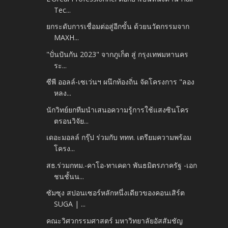
Tec...
ยกระดับการเชื่อมต่อสู่อีกขั้น ด้วยนวัตกรรมจาก
MAXH...
"ปั่นปันกัน 2023" จากภูเก็ต สู่ กรุงเทพมหานคร
ระ...
ซีพี ออลล์-เซเว่นฯ ผนึกท้องถิ่น จัดโครงการ "ลอง
หลง...
นักวิทย์ยกทีมนำเสนอความรู้การใช้แสงซินโคร
ตรอนวิจัย...
เดอะมอลล์ กรุ๊ป ร่วมกับ ททท. เตรียมความพร้อม
โครง...
สธ.ร่วมกทม.-คาโอ-ทาเคดา พันธมิตรภาครัฐ -เอก
ชนชั้นน...
ซัมซุง สปอนเซอร์หลักหนึ่งเดียวของคอนเสิร์ต
SUGA | ...
คณะวิศวกรรมศาสตร์ มหาวิทยาลัยอัสสัมชัญ