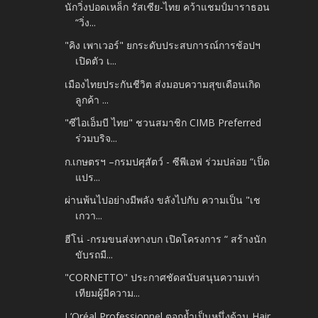
นักวิ่งปอดเหล็ก รัสเซีย-ไทย คว้าแชมป์มาราธอน
“วิ่ง...
"คิง เพาเวอร์" ยกระดับประสบการณ์การช้อปฯ
เปิดตัว เ...
เมืองไทยประกันชีวิต ส่งมอบความสุขเดือนเกิด
ลูกค้า ...
"ซีไอเอ็มบี ไทย" ชวนสมาชิก CIMB Preferred
ร่วมบริจ...
ก.เกษตรฯ –กรมปศุสัตว์ - ซีพีเอฟ ร่วมปล่อย “เป็ด
แปร...
ผ่านพ้นไปอย่างมีพลัง ขลังไปกับ ความเป็น "เช
เกวา...
ฮีโน่ -กรมขนส่งทางบก เปิดโครงการ “ สร้างนัก
ขับรถมื...
"CORNETTO" ประกาศชัดสนับสนุนความเท่า
เทียมผู้มีความ...
L’Oréal Professionnel ตอกย้ำเป็นหนึ่งด้าน Hair