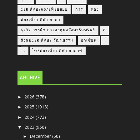
CSR ศิลปะ66/2ฟียยยยย
การ
ท่อง
ท่องเที่ยว กีฬา อากา
ธุรกิจ การค้า การลงทุนอสังหาริมทรัพย์
ส
สังคมCSR ศิลปะ วัฒนธรรม
อาเซียน
เ
่่ื​ ..
้\\\ท่องเที่ยว กีฬา อากาศ
ARCHIVE
2026
(378)
►
2025
(1013)
►
2024
(773)
►
2023
(956)
▼
December
(60)
►