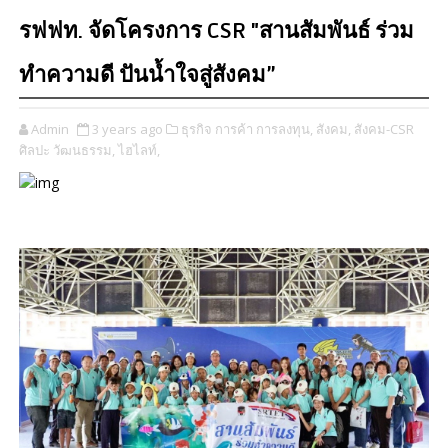
รฟฟท. จัดโครงการ CSR "สานสัมพันธ์ ร่วม
ทำความดี ปันน้ำใจสู่สังคม”
Admin
3 years ago
ธุรกิจ การค้า การลงทุน,
สังคม,
สังคม-CSR
ศิลปะ วัฒนธรรม,
ไฮไลท์,