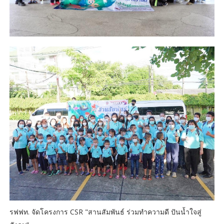
รฟฟท. จัดโครงการ CSR "สานสัมพันธ์ ร่วมทำความดี ปันน้ำใจสู่