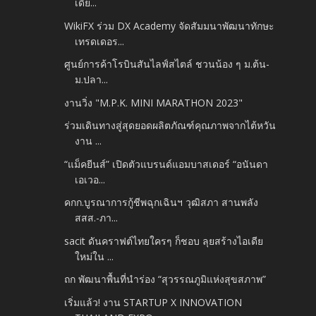
เดีย...
WikiFX ร่วม DX Academy จัดสัมมนาพัฒนาทักษะ
เทรดเดอร...
ศูนย์การค้าโรบินสันไลฟ์สไตล์ ชวนน้อง ๆ ม.ต้น-
ม.ปลา...
งานวิ่ง "M.P.K. MINI MARATHON 2023"
ร่วมเดินทางสู่สุดยอดผลิตภัณฑ์คุณภาพจากไต้หวัน
งาน ...
“แม็คยีนส์” เปิดตัวแบรนด์แอมบาสเดอร์ “อนันดา
เอเวอ...
คกก.บูรณาการกู้ชีพฉุกเฉินฯ วุฒิสภา สานพลัง
สสส.-ภา...
sacit ดันคราฟต์ไทยใครๆ ก็ชอบ ลุยสร้างไอเดีย
ใหม่ใน ...
ถก พัฒนาพื้นที่นำร่อง “สุวรรณภูมิแห่งสุขสภาพ”
เริ่มแล้ว! งาน STARTUP X INNOVATION