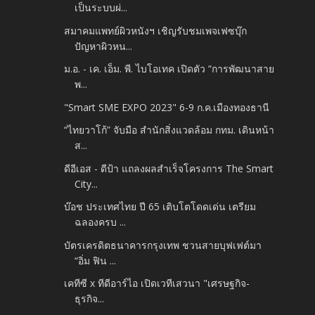
เป็นระบบผ่...
สมาคมแพทย์ผิวหนังฯ เชิญรับชมเพจเฟซบุ๊ก
ปัญหาผิวหน...
ม.อ. - เค. เอ็ม. พี. ไบโอเทค เปิดตัว “การพัฒนาสาย
พ...
"Smart SME EXPO 2023" 6-9 ก.ค.เมืองทองธานี
“ไทยวาโก้” จับมือ สำนักสิ่งแวดล้อม กทม. เดินหน้า
ส...
ดีอีเอส - ดีป้า แถลงผลสำเร็จโครงการ The Smart
City...
บ๊อช ประเทศไทย ปี 65 เติบโตโดดเด่น เตรียม
ฉลองครบ ...
บัตรเครดิตธนาคารกรุงเทพ ชวนสายบุฟเฟต์มา
“อิ่ม ฟิน ...
เคทีซี x ทีดีอาร์ไอ เปิดเวทีเสวนา "เศรษฐกิจ-
ธุรกิจ...