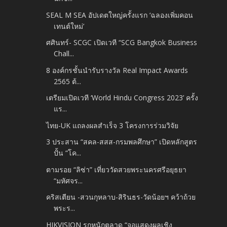
SEAL M SEA อัปเดตใหญ่ครั้งแรก ‘ฉลองเพิ่มคอน
เทนต์ใหม่’
ศศินทร์- SCGC เปิดเวที “SCG Bangkok Business
Chall...
8 องค์กรชั้นนำรับรางวัล Real Impact Awards
2565 ต้...
เตรียมเปิดเวที ‘World Hindu Congress 2023’ ครั้ง
แร...
ไทย-UK แถลงผลสำเร็จ 3 โครงการร่วมวิจัย
3 ประสาน “สคล-สสส-กรมพลศึกษา” เปิดหลักสูตร
ปั้น “โค...
ตามรอย “ลิซ่า” เที่ยววัดสวยพระนครศรีอยุธยา
“มหัศจร...
คริสเตียน -สวนกุหลาบ-สิรินธร-วัดน้อยฯ คว้าถ้วย
พระร...
HIKVISION รุกหนักตลาด “จอแสดงผลเชิง