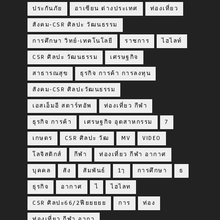
ประกันภัย
อาเซียน ต่างประเทศ
ท่องเที่ยว
สังคม-CSR ศิลปะ วัฒนธรรม
การศึกษา วิทย์-เทคโนโลยี
ราชการ
ไฮไลท์
CSR ศิลปะ วัฒนธรรม
เศรษฐกิจ
สาธารณสุข
ธุรกิจ การค้า การลงทุน
สังคม-CSR ศิลปะวัฒนธรรม
เอสเอ็มอี สตาร์ทอัพ
ท่องเที่ยว กีฬา
ธุรกิจ การค้า
เศรษฐกิจ อุตสาหกรรม
7
เกษตร
CSR ศิลปะ วัฒ
MV
VIDEO
โลจิสติกส์
กีฬา
ท่องเที่ยว กีฬา อากาศ
บุคคล
สัง
สัมพันธ์
1ๅ
การศึกษา
ธ
ธุรกิจ
อากาศ
ไ
ไฮไลท
CSR ศิลปะ66/2ฟียยยยย
การ
ท่อง
ท่องเที่ยว กีฬา อากา