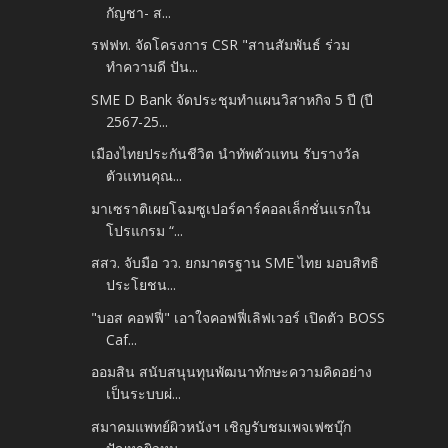
กัญชา- ส...
รฟฟท. จัดโครงการ CSR "สานสัมพันธ์ ร่วม
ทำความดี ปัน...
SME D Bank จัดประชุมทำแผนวิสาหกิจ 5 ปี (ปี
2567-25...
เมืองไทยประกันชีวิต นำทัพตัวแทน รับรางวัล
ตัวแทนคุณ...
มาเซราติเผยโฉมซูเปอร์คาร์คอลเล็กชั่นแรกใน
โปรแกรม “...
สสว. จับมือ วว. ยกมาตรฐาน SME ไทย มอบสิทธิ
ประโยชน...
"บอส คอฟฟี่" เอาใจคอฟฟี่เลิฟเวอร์ เปิดตัว BOSS
Caf...
ออมสิน สนับสนุนทุนพัฒนาทักษะความคิดอย่าง
เป็นระบบผ่...
สมาคมแพทย์ผิวหนังฯ เชิญรับชมเพจเฟซบุ๊ก