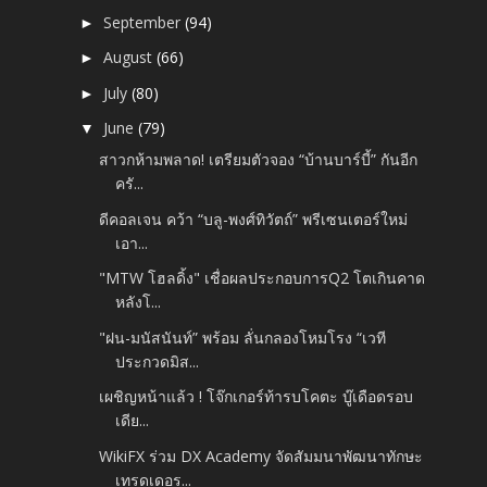
September
(94)
►
August
(66)
►
July
(80)
►
June
(79)
▼
สาวกห้ามพลาด! เตรียมตัวจอง “บ้านบาร์บี้” กันอีก
ครั...
ดีคอลเจน คว้า “บลู-พงศ์ทิวัตถ์” พรีเซนเตอร์ใหม่
เอา...
"MTW โฮลดิ้ง" เชื่อผลประกอบการQ2 โตเกินคาด
หลังโ...
"ฝน-มนัสนันท์” พร้อม ลั่นกลองโหมโรง “เวที
ประกวดมิส...
เผชิญหน้าแล้ว ! โจ๊กเกอร์ท้ารบโคตะ บู๊เดือดรอบ
เดีย...
WikiFX ร่วม DX Academy จัดสัมมนาพัฒนาทักษะ
เทรดเดอร...