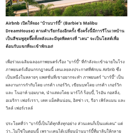
Airbnb
เปิดให้จอง
“
บ้านบาร์บี้
” (Barbie’s Malibu
DreamHouse)
ตามคำเรียกร้องอีกครั้ง ซึ่งครั้งนี้มีการรีโนเวทบ้าน
เป็นสีชมพูสุดจึ๊ดทั้งหลังและมีจุดพีคตรงที่
“
เคน
”
จะเป็นโฮสต์เพื่อ
ต้อนรับแขกที่จะเข้าพักเอง!
เพื่อร่วมเฉลิมฉลองภาพยนตร์เรื่อง “บาร์บี้” ที่กำลังจะเข้าฉายในโรง
ภาพยนตร์เดือนกรกฎาคมนี้ เคนเลยลงประกาศที่พักบน Airbnb ซึ่ง
เป็นหนึ่งในหลายๆ แพสชั่นที่เขาอยากจะทำ ภาพยนตร์ “บาร์บี้” เป็น
ผลงานการกำกับโดย เกรต้า เกอร์วิก, เขียนบทโดย เกรต้า เกอร์วิก
และ โนอาห์ บอมบาค, นำแสดงโดย มาร์โก้ ร็อบบี้, ไรอัน กอสลิ่ง,
อเมริกา เฟอร์เรรา, เคท แม็คคินน่อน, อิสซ่า เร, รีอา เพิร์ลแมน และ
วิลล์ เฟอร์เรลล์
ประโยคที่ว่า “บาร์บี้เป็นได้ทุกสิ่งทุกอย่าง ส่วนเคนก็เป็นแค่เคน” แต่
ว่า...ไม่ใช่ในตอนนี้ เพราะเคนได้เปลี่ยนบ้านบาร์บี้ที่มาลิบูให้กลาย