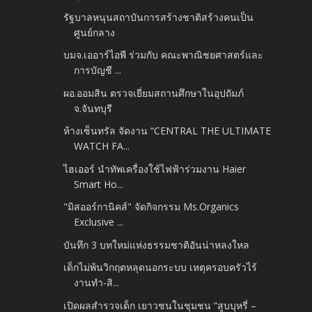
รัฐบาลหนุนสถาบันการสร้างชาติสร้างคนเป็น
ศูนย์กลาง
บมจ.เออาร์ไอพี ร่วมกับ คณะพาณิชยศาสตร์และ
การบัญชี ...
ผอ.ออมสิน ตรวจเยี่ยมสถานศึกษาในอุปถัมภ์
จ.จันทบุรี
ห้างเซ็นทรัล จัดงาน “CENTRAL THE ULTIMATE
WATCH FA...
ไฮเออร์ นำทัพเครื่องใช้ไฟฟ้าร่วมงาน Haier
Smart Ho...
"มิสออร์กานิคส์" จัดกิจกรรม Ms.Organics
Exclusive ...
บันทึก 3 บทใหม่แห่งธรรมชาติอันน่าหลงใหล
เด็กไม่พ้นวิกฤตหลุดนอกระบบ เหตุครอบครัวไร้
งานทำ-สิ...
เปิดผลสำรวจเด็ก เยาวชนในชุมชน “สูบบุหรี่ –