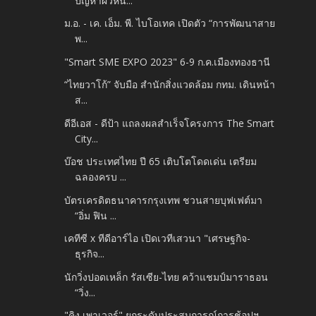
ปัญหาผิวหน...
ม.อ. - เค. เอ็ม. พี. ไบโอเทค เปิดตัว “การพัฒนาสาย
พ...
"Smart SME EXPO 2023" 6-9 ก.ค.เมืองทองธานี
“ไทยวาโก้” จับมือ สำนักสิ่งแวดล้อม กทม. เดินหน้า
ส...
ดีอีเอส - ดีป้า แถลงผลสำเร็จโครงการ The Smart
City...
บ๊อช ประเทศไทย ปี 65 เติบโตโดดเด่น เตรียม
ฉลองครบ ...
บัตรเครดิตธนาคารกรุงเทพ ชวนสายบุฟเฟต์มา
“อิ่ม ฟิน ...
เคทีซี x ทีดีอาร์ไอ เปิดเวทีเสวนา "เศรษฐกิจ-
ธุรกิจ...
นักวิ่งปอดเหล็ก รัสเซีย-ไทย คว้าแชมป์มาราธอน
“วิ่ง...
"คิง เพาเวอร์" ยกระดับประสบการณ์การช้อปฯ