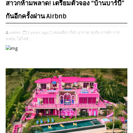
สาวกห้ามพลาด! เตรียมตัวจอง “บ้านบาร์บี้”
กันอีกครั้งผ่าน Airbnb
admin
3 years ago
ท่องเที่ยว กีฬา อากาศ,
ธุรกิจ การค้า การ
ลงทุน,
ไฮไลท์,