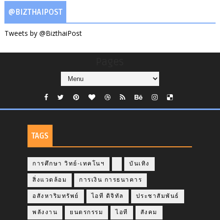
@BIZTHAIPOST
Tweets by @BizthaiPost
Pages
TAGS
การศึกษา วิทย์-เทคโนฯ
บันเทิง
สิ่งแวดล้อม
การเงิน การธนาคาร
อสังหาริมทรัพย์
ไอที ดิจิทัล
ประชาสัมพันธ์
พลังงาน
ยนตรกรรม
ไอที
สังคม