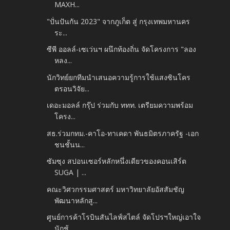
MAXH...
"ปั่นปันกัน 2023" จากภูเก็ต สู่ กรุงเทพมหานคร
ระ...
ซีพี ออลล์-เซเว่นฯ ผนึกท้องถิ่น จัดโครงการ "ลอง
หลง...
นักวิทย์ยกทีมนำเสนอความรู้การใช้แสงซินโคร
ตรอนวิจัย...
เดอะมอลล์ กรุ๊ป ร่วมกับ ททท. เตรียมความพร้อม
โครง...
สธ.ร่วมกทม.-คาโอ-ทาเคดา พันธมิตรภาครัฐ -เอก
ชนชั้นน...
ซัมซุง สปอนเซอร์หลักหนึ่งเดียวของคอนเสิร์ต
SUGA | ...
คณะวิศวกรรมศาสตร์ มหาวิทยาลัยอัสสัมชัญ
พัฒนาหลักสู...
ศูนย์การค้าโรบินสันไลฟ์สไตล์ จัดโปรฯใหญ่เอาใจ
นักช้...