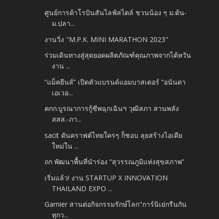
ศูนย์การค้าโรบินสันไลฟ์สไตล์ ชวนน้อง ๆ ม.ต้น-
ม.ปลา...
งานวิ่ง "M.P.K. MINI MARATHON 2023"
ร่วมเดินทางสู่สุดยอดผลิตภัณฑ์คุณภาพจากไต้หวัน
งาน ...
“แม็คยีนส์” เปิดตัวแบรนด์แอมบาสเดอร์ “อนันดา
เอเวอ...
คกก.บูรณาการกู้ชีพฉุกเฉินฯ วุฒิสภา สานพลัง
สสส.-ภา...
sacit ดันคราฟต์ไทยใครๆ ก็ชอบ ลุยสร้างไอเดีย
ใหม่ใน ...
ถก พัฒนาพื้นที่นำร่อง “สุวรรณภูมิแห่งสุขสภาพ”
เริ่มแล้ว! งาน STARTUP X INNOVATION
THAILAND EXPO ...
Garnier สานต่อกิจกรรมรักษ์โลก"การ์นิเย่กรีนกัน
ทุกว...