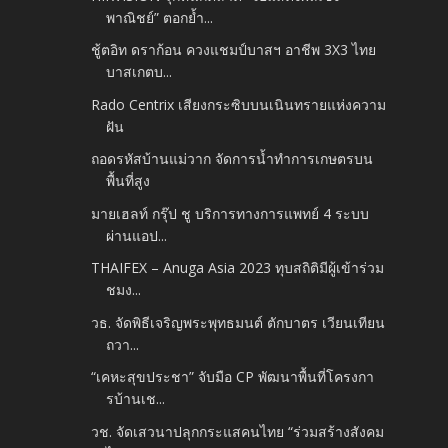
พาณิชย์” ตอกย้ำ...
ชู้ตอิท ดราก้อน ควงแชมป์บาสฯ อาชีพ 3X3 ไทย
บาสเกตบ...
Rado Centrix เสียงกระซิบบนเนินทรายแห่งความ
ฝัน
ถอดรหัสบ้านแม่วาก จัดการน้ำทำการเกษตรบน
พื้นที่สูง
มายเฮลท์ กรุ๊ป ชู บริการทางการแพทย์ 4 ระบบ
ผ่านแอป...
THAIFEX – Anuga Asia 2023 ทุบสถิติมีผู้เข้าร่วม
ชมง...
วธ. จัดพิธีเจริญพระพุทธมนต์ ตักบาตร เวียนเทียน
ถวา...
“เคหะสุขประชา” จับมือ CP พัฒนาพื้นที่โครงกา
รบ้านเช...
วช. จัดเสวนาปลุกกระแสคนไทย “ร่วมสร้างสังคม