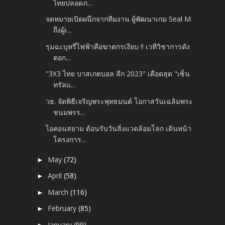
ไทยปลอดภ...
จดหมายเปิดผนึกจากทีมงาน ผู้พัฒนาเกม Seal M
ถึงผู้เ...
รุมฉะบุหรี่ไฟฟ้าคือฆาตกรเงียบ !! เวทีวิชาการดัง
ตอก...
"3X3 ไทย บาสเกตบอล ลีก 2023" เดือดสุด "เซ็น
ทรัลแ...
วธ. จัดพิธีเจริญพระพุทธมนต์ โอกาสวันเฉลิมพระ
ชนมพรร...
ไอคอนสยาม ต้อนรับวันสิ่งแวดล้อมโลก เดินหน้า
โครงการ...
May
(72)
►
April
(58)
►
March
(116)
►
February
(85)
►
January
(99)
►