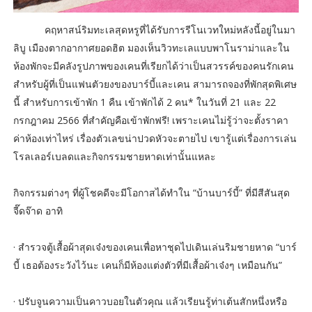
คฤหาสน์ริมทะเลสุดหรูที่ได้รับการรีโนเวทใหม่หลังนี้อยู่ในมา
ลิบู เมืองตากอากาศยอดฮิต มองเห็นวิวทะเลแบบพาโนราม่าและใน
ห้องพักจะมีคลังรูปภาพของเคนที่เรียกได้ว่าเป็นสวรรค์ของคนรักเคน
สำหรับผู้ที่เป็นแฟนตัวยงของบาร์บี้และเคน สามารถจองที่พักสุดพิเศษ
นี้ สำหรับการเข้าพัก 1 คืน เข้าพักได้ 2 คน* ในวันที่ 21 และ 22
กรกฎาคม 2566 ที่สำคัญคือเข้าพักฟรี! เพราะเคนไม่รู้ว่าจะตั้งราคา
ค่าห้องเท่าไหร่ เรื่องตัวเลขน่าปวดหัวจะตายไป เขารู้แต่เรื่องการเล่น
โรลเลอร์เบลดและกิจกรรมชายหาดเท่านั้นแหละ
กิจกรรมต่างๆ ที่ผู้โชคดีจะมีโอกาสได้ทำใน “บ้านบาร์บี้” ที่มีสีสันสุด
จี๊ดจ๊าด อาทิ
· สำรวจตู้เสื้อผ้าสุดเจ๋งของเคนเพื่อหาชุดไปเดินเล่นริมชายหาด “บาร์
บี้ เธอต้องระวังไว้นะ เคนก็มีห้องแต่งตัวที่มีเสื้อผ้าเจ๋งๆ เหมือนกัน”
· ปรับจูนความเป็นคาวบอยในตัวคุณ แล้วเรียนรู้ท่าเต้นสักหนึ่งหรือ