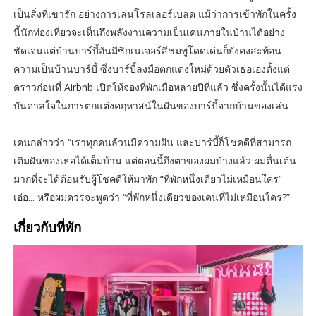
เป็นสิ่งที่เขารัก อย่างการเล่นโรลเลอร์เบลด แม้ว่าการเข้าพักในครั้ง
นี้นักท่องเที่ยวจะเห็นถึงพลังงานความเป็นเคนภายในบ้านได้อย่าง
ชัดเจนแต่บ้านบาร์บี้อันมีซิกเนเจอร์สีชมพูโดดเด่นก็ยังคงสะท้อน
ความเป็นบ้านบาร์บี้ ซึ่งบาร์บี้ลงมือตกแต่งใหม่ด้วยตัวเธอเองตั้งแต่
คราวก่อนที่ Airbnb เปิดให้จองที่พักเมื่อหลายปีที่แล้ว ซึ่งครั้งนั้นได้แรง
บันดาลใจในการตกแต่งคฤหาสน์ในฝันของบาร์บี้จากบ้านของเล่น
เคนกล่าวว่า “เราทุกคนล้วนมีความฝัน และบาร์บี้ก็โชคดีที่สามารถ
เติมฝันของเธอได้เต็มบ้าน แต่ตอนนี้ถึงตาของผมบ้างแล้ว ผมตื่นเต้น
มากที่จะได้ต้อนรับผู้โชคดีให้มาพัก “ที่พักหนึ่งเดียวไม่เหมือนใคร”
เอ่อ... หรือผมควรจะพูดว่า “ที่พักหนึ่งเดียวของเคนที่ไม่เหมือนใคร?”
เกี่ยวกับที่พัก