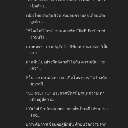
เปิดตัว เ...
เมืองไทยประกันชีวิต ส่งมอบความสุขเดือนเกิด
ลูกค้า ...
"ซีไอเอ็มบี ไทย" ชวนสมาชิก CIMB Preferred
ร่วมบริจ...
ก.เกษตรฯ –กรมปศุสัตว์ - ซีพีเอฟ ร่วมปล่อย “เป็ด
แปร...
ผ่านพ้นไปอย่างมีพลัง ขลังไปกับ ความเป็น "เช
เกวา...
ฮีโน่ -กรมขนส่งทางบก เปิดโครงการ “ สร้างนัก
ขับรถมื...
"CORNETTO" ประกาศชัดสนับสนุนความเท่า
เทียมผู้มีความ...
L’Oréal Professionnel ตอกย้ำเป็นหนึ่งด้าน Hair
Tec...
ยกระดับการเชื่อมต่อสู่อีกขั้น ด้วยนวัตกรรมจาก