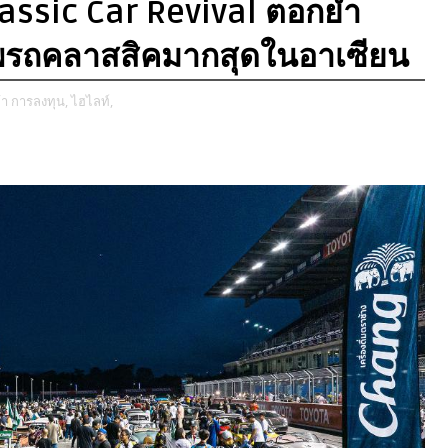
lassic Car Revival ตอกย้ำ
ัพรถคลาสสิคมากสุดในอาเซียน
้า การลงทุน,
ไฮไลท์,