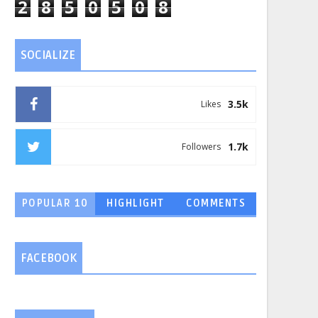
2
8
5
0
5
0
8
SOCIALIZE
3.5k
Likes
1.7k
Followers
POPULAR 10
HIGHLIGHT
COMMENTS
FACEBOOK