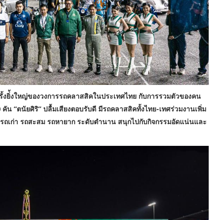
รั้งยิ่้งใหญ่ของวงการรถคลาสสิคในประเทศไทย กับการรวมตัวของคน
น “ตนัยศิริ” ปลื้มเสียงตอบรับดี มีรถคลาสสิคทั้งไทย-เทศร่วมงานเพิ่ม
้ชมรถเก่า รถสะสม รถหายาก ระดับตำนาน สนุกไปกับกิจกรรมอัดแน่นและ