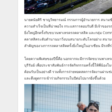
นายตนัยศิริ ชาญวิทยารมณ์ กรรมการผู้อำนวยการ สนามช้าง 
ความสำเร็จเป็นที่น่าพอใจ กระแสการตอบรับดี มีเจ้าของ
ยิ่งใหญ่อีกครั้งกับขบวนพาเหรดรถคลาสสิค และกลุ่ม Com
คลาสสิคระดับตำนานมาวิ่งบนสนามระดับโลกอย่าง สนามช้าง 
สำคัญของวงการรถคลาสสิคครั้งยิ่งใหญ่ในอาเซียน มีรถที่ร
โดยความพิเศษของปีนี้คือ นอกจากจะมีการจัดขบวนพาเหร
บุรีรัมย์ เพื่อประชาสัมพันธ์การจัดกิจกรรมครั้งนี้ให้พี่น้
ต้อนรับเป็นอย่างดี รวมทั้งการถ่ายทอดสดการจัดงานผ่าน
และดึงดูดการเข้าร่วมกิจกรรมในปีต่อไปมากยิ่งขึ้นด้วย