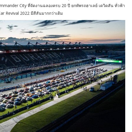
mmander City ที่จัดงานฉลองครบ 20 ปี ยกทัพรถฮาเลย์ เดวิดสัน ทั่วฟ้า
 Revival 2022 มีสีสันมากกว่าเดิม