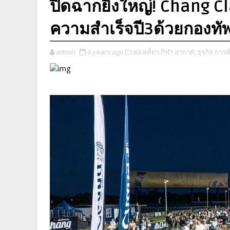
ปิดฉากยิ่งใหญ่! Chang C
ความสำเร็จปี3ด้วยกองท
admin
4 years ago
ท่องเที่ยว กีฬา อากาศ,
ธุรกิจ การค