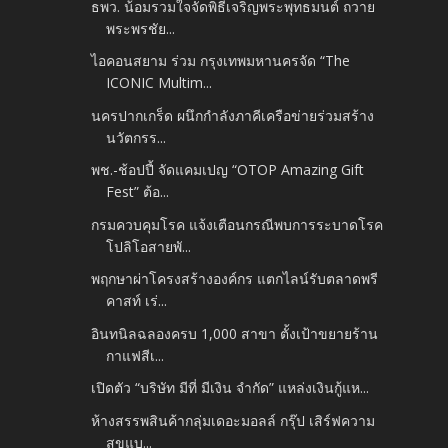
ธพว. น้อมรวมใจจัดพิธีเจริญพระพุทธมนต์ ถวาย
พระพรชัย...
ไอคอนสยาม ร่วม กรุงเทพมหานครจัด “The
ICONIC Multim...
นครปากเกร็ด ผนึกกำลังภาคีเครือข่ายร่วมสร้าง
นวัตกรร...
พช.-ช้อปปี้ จัดแคมเปญ “OTOP Amazing Gift
Fest” ต้อ...
กรมควบคุมโรค แจ้งเตือนกรณีพบการระบาดโรค
โปลิโอสายพั...
พฤกษาผ่าโครงสร้างองค์กร แตกไลน์รับตลาดพรี
คาสท์ เร่...
อินทนิลฉลองครบ 1,000 สาขา ตั้งเป้าขยายร้าน
กาแฟสีเ...
เปิดตัว “บริษัท มีที่ มีเงิน จำกัด” แหล่งเงินกู้แห...
ห้างสรรพสินค้ากลุ่มเดอะมอลล์ กรุ๊ป เสิร์ฟความ
สุขแบ...