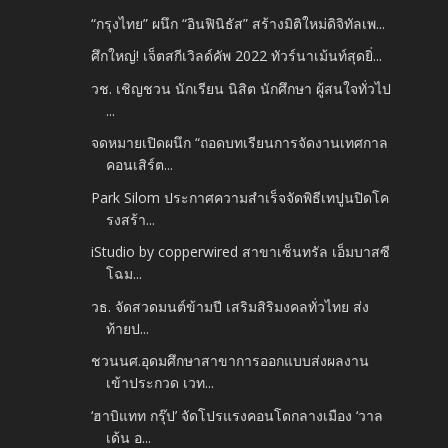
“กรุงไทย” ผนึก “อินฟินิธัส” สร้างมิติใหม่ดิจิทัลเพ...
ศึกใหญ่! เจ็ตสกีเวิลด์คัพ 2022 ทัวร์นาเม้นท์สุดยิ่...
วช. เชิญชวน นักเรียน นิสิต นักศึกษา ผู้สนใจทั่วไป
...
จดหมายเปิดผนึก “ถอดบทเรียนการจัดงานเทศกาล
คอนเสิร์ต...
Park Silom ประกาศความสำเร็จจัดพิธีเทปูนปิดโค
รงสร้า...
iStudio by copperwired สาขาเซ็นทรัล เอ็มบาสซี
โฉม...
วธ. จัดสวดมนต์ข้ามปี เสริมสิริมงคลทั่วไทย ส่ง
ท้ายป...
ชวนนศ.อุดมศึกษาสาขาการออกแบบส่งผลงาน
เข้าประกวด เวท...
‘ฮาบิแทท กรุ๊ป’ จัดโปรแรงคอนโดกลางเมือง ‘วาล
เด้น อ...