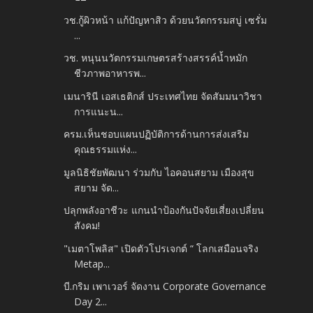
วช.กู้ผิวหน้า แก้ปัญหาสิว ด้วยนวัตกรรมสบู่ เซรั่ม
...
วช. หนุนนวัตกรรมเกษตรสร้างสรรค์น้ำหมัก
ชีวภาพอาหารพ...
เมนารินี เอสเธติกส์ ประเทศไทย จัดสัมมนาวิชา
การแนะน...
ครม.เห็นชอบแผนปฏิบัติการด้านการส่งเสริม
คุณธรรมแห่ง...
มูลนิธิชัยพัฒนา ร่วมกับ ไอคอนสยาม เมืองสุข
สยาม จัด...
ปลุกพลังอาชีวะ แกนนำป้องกันปัจจัยเสี่ยงเปลี่ยน
สังคม!
"เมตาโพลิส" เปิดตัวโปรเจกต์ “ โลกเสมือนจริง
Metap...
บี.กริม เพาเวอร์ จัดงาน Corporate Governance
Day 2...