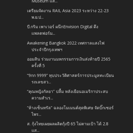
Museum แส...
เตรียมจัดงาน RAIL Asia 2023 ระหว่าง 22-23
พ.ย.ป...
บี.กริม เพาเวอร์ ผนึกEnvision Digital ดึง
แพลตฟอร์ม...
Awakening Bangkok 2022 เทศกาลแสงไฟ
ประจำปีกรุงเทพฯ
ออมสิน ร่วมงานมหกรรมการเงินส่งท้ายปี 2565
ครั้งที่ 5
“9กก 9999” ทุบประวัติศาสตร์การประมูลทะเบียน
รถเลขสว...
“คุณหญิงกัลยา” ปลื้ม หลังเยือนอเมริกาประสบ
ความสำเร...
“ห้างเซ็นทรัล” ฉลองโมเมนต์สุดพิเศษ จัดบิ๊กเซอร์
ไพร...
ส. กุ้งไทยเผยผลผลิตกุ้งปี 65 ไม่ตามเป้า ได้ 2.8
แส...