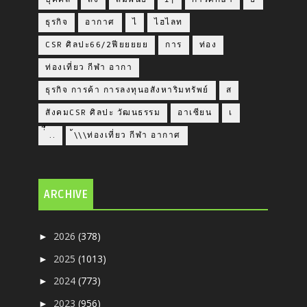
ธุรกิจ
อากาศ
ไ
ไฮไลท
CSR ศิลปะ66/2ฟียยยยย
การ
ท่อง
ท่องเที่ยว กีฬา อากา
ธุรกิจ การค้า การลงทุนอสังหาริมทรัพย์
ส
สังคมCSR ศิลปะ วัฒนธรรม
อาเซียน
เ
่่ื​ ..
้\\\ท่องเที่ยว กีฬา อากาศ
ARCHIVE
2026
(378)
►
2025
(1013)
►
2024
(773)
►
2023
(956)
►