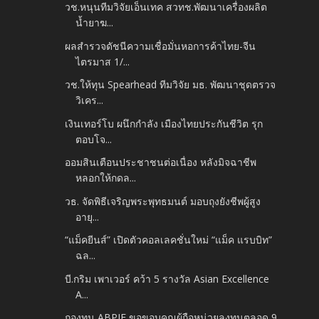
วช.หนุนทีมวิจัยเอ็นเทค สวทช.พัฒนาเครื่องผลิต
น้ำยาฆ...
ผลสำรวจดัชนีความเชื่อมั่นหอการค้าไทย-จีน
ไตรมาส 1/...
วช.ให้ทุน Spearhead ทีมวิจัย มธ. พัฒนาชุดตรวจ
วิเคร...
เงินเทอร์โบ ผนึกกำลัง เมืองไทยประกันชีวิต รุก
ตอบโจ...
ออมสินเตือนประชาชนต่อเนื่อง หลังมิจฉาชีพ
หลอกให้กดล...
วธ. จัดพิธีเจริญพระพุทธมนต์ มอบถุงยังชีพผู้สูง
อายุ...
“แม็คยีนส์” เปิดตัวคอลเลคชั่นใหม่ “แม็ค แรบบิท”
ฉล...
บี.กริม เพาเวอร์ คว้า 5 รางวัล Asian Excellence
A...
กองทุน ABPIF ขอขอบคุณผู้ถือหน่วยลงทุนตลอด 9