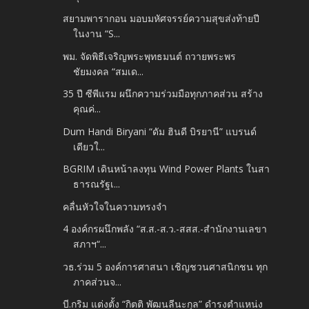
สยามพารากอน มอบมหัศจรรย์ความสุขส่งท้ายปี
ในงาน “S...
พม. จัดพิธีเจริญพระพุทธมนต์ ถวายพระพร
ชัยมงคล “สมเด...
35 ปี ซีพีแรม ผนึกความร่วมมือทุกภาคส่วน สร้าง
คุณค่...
Dum Handi Biryani “ดัม ฮินดี บิรยานี” แบรนด์
เดียวใ...
BGRIM เดินหน้าลงทุน Wind Power Plants ในสา
ธารณรัฐเ...
คลื่นหัวใจในความทรงจำ
4 องค์กรผนึกพลัง “ส.ส.-ส.ว.-สสส.-สำนักงานเลขา
สภาฯ“...
วธ.ร่วม 5 องค์การศาสนา เชิญชวนศาสนิกชน ทุก
ภาคส่วนจ...
บี.กริม แต่งตั้ง “กิตติ พัฒนลีนะกุล” ดำรงตำแหน่ง