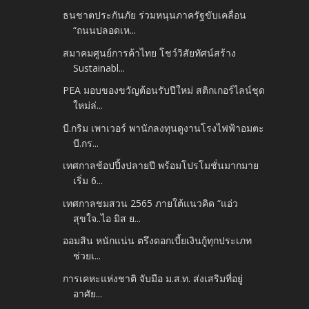
ธนชาตประกันภัย ร่วมหนุนภาครัฐขับเคลื่อน
“ถนนปลอดเห...
สมาคมศูนย์การค้าไทย โชว์วิสัยทัศน์สร้าง
Sustainabl...
PEA มอบของขวัญต้อนรับปีใหม่ สติกเกอร์ไลน์ชุด
ใหม่ล่...
บี.กริม เพาเวอร์ พานักลงทุนดูงานโรงไฟฟ้าอมตะ
บี.กร...
เทศกาลช้อปปิ้งปลายปี พร้อมโปรโมชั่นมากมาย
เริ่ม 6...
เทศกาลชมสวน 2565 ภายใต้แนวคิด “แอ่ว
สุขใจ..ไอ มิส ย...
ออมสิน หนักแน่น ตรึงดอกเบี้ยเงินกู้ทุกประเภท
ช่วยเ...
การเคหะแห่งชาติ จับมือ ม.ส.ท. ส่งเสริมที่อยู่
อาศัย...