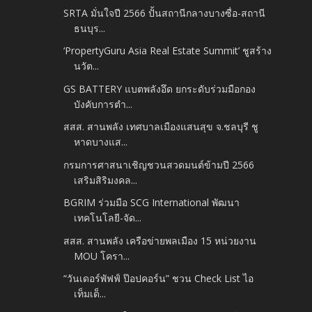
SRTA มั่นใจปี 2566 ปั้นสถานีกลางบางซื่อ-สถานี
ธนบุร...
‘PropertyGuru Asia Real Estate Summit’ ชูสร้าง
นวัต...
GS BATTERY แบตพลังอึด ยกระดับร่วมมือกอง
บังคับการตำ...
สสส. สานพลัง เทศบาลเมืองแสนสุข จ.ชลบุรี ชู
หาดบางแส...
กรมการศาสนาเชิญชวนสวดมนต์ข้ามปี 2566
เสริมสิริมงคล...
BGRIM ร่วมมือ SCG International พัฒนา
เทคโนโลยี-จัด...
สสส. สานพลัง เครือข่ายพลเมือง 15 หน่วยงาน
MOU โครา...
“วันเดอร์พัฟฟ์ ป๊อปคอร์น” ชวน Check List ไอ
เท็มเด็...