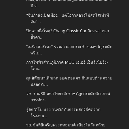
ปี จ่...
"จีนกำลังเปิดเมือง… แต่โอกาสอาจไม่สดใสเท่าที่
คิด" ...
ปิดฉากยิ่งใหญ่! Chang Classic Car Revival ตอก
ย้ำคว...
“เครือเฮอริเทจ” ร่วมส่งมอบกระเช้าของขวัญระดับ
พรีเม...
การไฟฟ้าส่วนภูมิภาค MOU เอเออี เอ็นจิเนียริ่ง-
โคล...
ศูนย์พัฒนาเด็กเล็ก อบต.ดอนคา ต้นแบบด้านความ
ปลอดภัย...
วช. ร่วม38 มหาวิทยาลัยราชภัฏยกระดับศักยภาพ
การท่องเ...
รู้จัก ‘ดีโป บาย วนชัย’ กับการพลิกวิธีคิดจาก
โรงงาน...
วธ. จัดพิธีเจริญพระพุทธมนต์ เนื่องในวันคล้าย