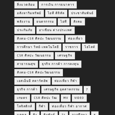
สิ่งแวดล้อม
การเงิน การธนาคาร
อสังหาริมทรัพย์
ไอที ดิจิทัล
ประชาสัมพันธ์
พลังงาน
ยนตรกรรม
ไอที
สังคม
ประกันภัย
อาเซียน ต่างประเทศ
สังคม-CSR ศิลปะ วัฒนธรรม
ท่องเที่ยว
การศึกษา วิทย์-เทคโนโลยี
ราชการ
ไฮไลท์
CSR ศิลปะ วัฒนธรรม
เศรษฐกิจ
สาธารณสุข
ธุรกิจ การค้า การลงทุน
สังคม-CSR ศิลปะวัฒนธรรม
เอสเอ็มอี สตาร์ทอัพ
ท่องเที่ยว กีฬา
ธุรกิจ การค้า
เศรษฐกิจ อุตสาหกรรม
7
เกษตร
CSR ศิลปะ วัฒ
MV
VIDEO
โลจิสติกส์
กีฬา
ท่องเที่ยว กีฬา อากาศ
บุคคล
สัง
สัมพันธ์
1ๅ
การศึกษา
ธ