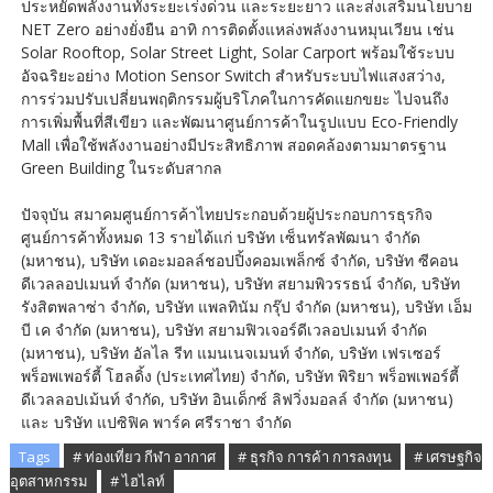
ประหยัดพลังงานทั้งระยะเร่งด่วน และระยะยาว และส่งเสริมนโยบาย
NET Zero อย่างยั่งยืน อาทิ การติดตั้งแหล่งพลังงานหมุนเวียน เช่น
Solar Rooftop, Solar Street Light, Solar Carport พร้อมใช้ระบบ
อัจฉริยะอย่าง Motion Sensor Switch สำหรับระบบไฟแสงสว่าง,
การร่วมปรับเปลี่ยนพฤติกรรมผู้บริโภคในการคัดแยกขยะ ไปจนถึง
การเพิ่มพื้นที่สีเขียว และพัฒนาศูนย์การค้าในรูปแบบ Eco-Friendly
Mall เพื่อใช้พลังงานอย่างมีประสิทธิภาพ สอดคล้องตามมาตรฐาน
Green Building ในระดับสากล
ปัจจุบัน สมาคมศูนย์การค้าไทยประกอบด้วยผู้ประกอบการธุรกิจ
ศูนย์การค้าทั้งหมด 13 รายได้แก่ บริษัท เซ็นทรัลพัฒนา จำกัด
(มหาชน), บริษัท เดอะมอลล์ชอปปิ้งคอมเพล็กซ์ จำกัด, บริษัท ซีคอน
ดีเวลลอปเมนท์ จำกัด (มหาชน), บริษัท สยามพิวรรธน์ จำกัด, บริษัท
รังสิตพลาซ่า จำกัด, บริษัท แพลทินัม กรุ๊ป จำกัด (มหาชน), บริษัท เอ็ม
บี เค จำกัด (มหาชน), บริษัท สยามฟิวเจอร์ดีเวลอปเมนท์ จำกัด
(มหาชน), บริษัท อัลไล รีท แมนเนจเมนท์ จำกัด, บริษัท เฟรเซอร์
พร็อพเพอร์ตี้ โฮลดิ้ง (ประเทศไทย) จำกัด, บริษัท พิริยา พร็อพเพอร์ตี้
ดีเวลลอปเม้นท์ จำกัด, บริษัท อินเด็กซ์ ลิฟวิ่งมอลล์ จำกัด (มหาชน)
และ บริษัท แปซิฟิค พาร์ค ศรีราชา จำกัด
Tags
# ท่องเที่ยว กีฬา อากาศ
# ธุรกิจ การค้า การลงทุน
# เศรษฐกิจ
อุตสาหกรรม
# ไฮไลท์