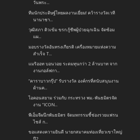
วันพระ...
ทีมนักประดิษฐ์ไทยผลงานเยี่ยม! คว้ารางวัลเวที
นานาชา...
วุฒิสภา ติวเข้ม ขรก.กู้ชีพผู้ป่วยฉุกเฉิน จัดซ้อม
แผ...
มอบรางวัลอันทรงเกียรติ เครื่องหมายแห่งความ
สำเร็จ T...
แมริออท บอนวอย ระดมทุนกว่า 2 ล้านบาท จาก
งานกอล์ฟกา...
“คาราบาวกรุ๊ป” รับรางวัล องค์กรที่สนับสนุนงาน
ด้านค...
ไอคอนสยาม ร่วมกับ กระทรวง พม.-พันธมิตรจัด
งาน “ICON...
พีเอ็มจีผนึกพันธมิตร จัดมหกรรมชี้ช่องรวยแฟรน
ไชส์ ก...
ขอแสดงความยินดี นายกสมาคมท่องเที่ยวเขาใหญ่
ปี2