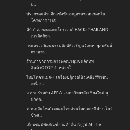
ป...
ประกาศแล้ว! ศึกแข่งขันเมนูอาหารอนาคตใน
โครงการ “Fut...
ดีป้า” ต่อยอดเมกะโปรเจกต์ HACKaTHAILAND
เนรมิตกิจก...
กระทรวงวัฒนธรรมจัดพิธีเจริญนวัคคหายุสมธัมม์
ถวายพร...
ร้านกาชาดกรมการพัฒนาชุมชนจัดทัพ
สินค้าOTOP จำหน่ายใ...
ไทยโทคาแมค-1 เครื่องปฏิกรณ์นิวเคลียร์ฟิวชัน
เครื่อง...
ส.อ.ท. ร่วมกับ AEPW - มหาวิทยาลัยเชียงใหม่ ชู
นวัตก...
‘สวนดุสิตโพล’ เผยคนไทยส่วนใหญ่มองขี่ช้าง-โชว์
ช้างเ...
เยี่ยมชมพิพิธภัณฑ์ยามค่ำคืน Night At The