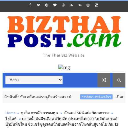
The Thai Biz Website
์” ขับเคลื่อนเศรษฐกิจสร้างสรรค์
เปิดเวที ไทยแลนด์ 
การศึกษา วิทย์-เทคโนฯ
Home
ธุรกิจ การค้า การลงทุน
สังคม-CSR ศิลปะ วัฒนธรรม
ไฮไลท์
ตลาดน้ำมันพืชเดือด สวีท มีท (ประเทศไทย) ส่ง ‘เพลิน’​ แบรนด์
น้ำมันพืชใหม่ ชิงแชร์ ชูจุดเด่นน้ำมันสดใหม่จากโรงกลั่นสู่ขวดไม่เกิน 12