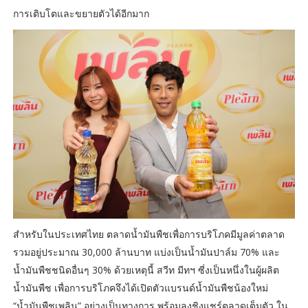
การเติบโตและขยายตัวได้อีกมาก
สำหรับในประเทศไทย ตลาดน้ำมันพืชเพื่อการบริโภคมีมูลค่าตลาด
รวมอยู่ประมาณ 30,000 ล้านบาท แบ่งเป็นน้ำมันปาล์ม 70% และ
น้ำมันพืชชนิดอื่นๆ 30% ด้วยเหตุนี้ สวีท มีทฯ ซี่งเป็นหนึ่งในผู้ผลิต
น้ำมันพืช เพื่อการบริโภคจึงได้เปิดตัวแบรนด์น้ำมันพืชน้องใหม่
“น้ำมันพืชเพลิน” อย่างเป็นทางการ พร้อมลงชิงแชร์ตลาดเต็มตัว ใน