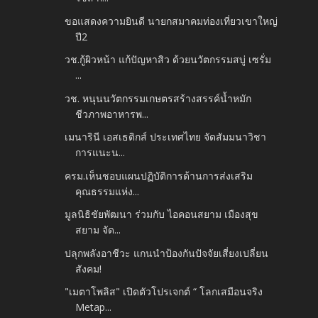
ขอแสดงความยินดี นายกสมาคมท่องเที่ยวเขาใหญ่
ปี2
วช.กู้ผิวหน้า แก้ปัญหาสิว ด้วยนวัตกรรมสบู่ เซรั่ม
...
วช. หนุนนวัตกรรมเกษตรสร้างสรรค์น้ำหมัก
ชีวภาพอาหารพ...
เมนารินี เอสเธติกส์ ประเทศไทย จัดสัมมนาวิชา
การแนะน...
ครม.เห็นชอบแผนปฏิบัติการด้านการส่งเสริม
คุณธรรมแห่ง...
มูลนิธิชัยพัฒนา ร่วมกับ ไอคอนสยาม เมืองสุข
สยาม จัด...
ปลุกพลังอาชีวะ แกนนำป้องกันปัจจัยเสี่ยงเปลี่ยน
สังคม!
"เมตาโพลิส" เปิดตัวโปรเจกต์ “ โลกเสมือนจริง
Metap...