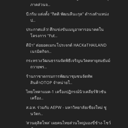
ภาคส่วนจ...
บี.กริม แต่งตั้ง “กิตติ พัฒนลีนะกุล” ดำรงตำแหน่ง
ป...
ประกาศแล้ว! ศึกแข่งขันเมนูอาหารอนาคตใน
โครงการ “Fut...
ดีป้า” ต่อยอดเมกะโปรเจกต์ HACKaTHAILAND
เนรมิตกิจก...
กระทรวงวัฒนธรรมจัดพิธีเจริญนวัคคหายุสมธัมม์
ถวายพร...
ร้านกาชาดกรมการพัฒนาชุมชนจัดทัพ
สินค้าOTOP จำหน่ายใ...
ไทยโทคาแมค-1 เครื่องปฏิกรณ์นิวเคลียร์ฟิวชัน
เครื่อง...
ส.อ.ท. ร่วมกับ AEPW - มหาวิทยาลัยเชียงใหม่ ชู
นวัตก...
‘สวนดุสิตโพล’ เผยคนไทยส่วนใหญ่มองขี่ช้าง-โชว์