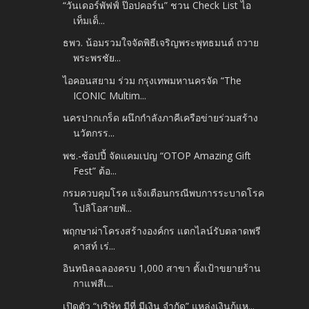
“วันเดอร์พัฟฟ์ ป๊อปคอร์น” ชวน Check List ไอ
เท็มเด็...
ธพว. น้อมรวมใจจัดพิธีเจริญพระพุทธมนต์ ถวาย
พระพรชัย...
ไอคอนสยาม ร่วม กรุงเทพมหานครจัด “The
ICONIC Multim...
นครปากเกร็ด ผนึกกำลังภาคีเครือข่ายร่วมสร้าง
นวัตกรร...
พช.-ช้อปปี้ จัดแคมเปญ “OTOP Amazing Gift
Fest” ต้อ...
กรมควบคุมโรค แจ้งเตือนกรณีพบการระบาดโรค
โปลิโอสายพั...
พฤกษาผ่าโครงสร้างองค์กร แตกไลน์รับตลาดพรี
คาสท์ เร่...
อินทนิลฉลองครบ 1,000 สาขา ตั้งเป้าขยายร้าน
กาแฟสีเ...
เปิดตัว “บริษัท มีที่ มีเงิน จำกัด” แหล่งเงินกู้แห...