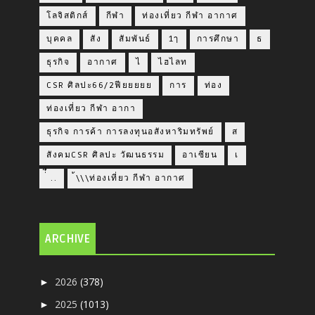
โลจิสติกส์
กีฬา
ท่องเที่ยว กีฬา อากาศ
บุคคล
สัง
สัมพันธ์
1ๅ
การศึกษา
ธ
ธุรกิจ
อากาศ
ไ
ไฮไลท
CSR ศิลปะ66/2ฟียยยยย
การ
ท่อง
ท่องเที่ยว กีฬา อากา
ธุรกิจ การค้า การลงทุนอสังหาริมทรัพย์
ส
สังคมCSR ศิลปะ วัฒนธรรม
อาเซียน
เ
่่ื​ ..
้\\\ท่องเที่ยว กีฬา อากาศ
ARCHIVE
2026
(378)
►
2025
(1013)
►