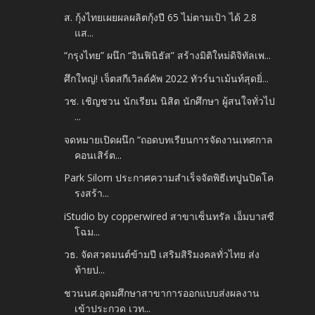
ส. กุ้งไทยเผยผลผลิตกุ้งปี 65 ไม่ตามเป้า ได้ 2.8
แส...
“กรุงไทย” ผนึก “อินฟินิธัส” สร้างมิติใหม่ดิจิทัลเพ...
ศึกใหญ่! เจ็ตสกีเวิลด์คัพ 2022 ทัวร์นาเม้นท์สุดยิ่...
วช. เชิญชวน นักเรียน นิสิต นักศึกษา ผู้สนใจทั่วไป
...
จดหมายเปิดผนึก “ถอดบทเรียนการจัดงานเทศกาล
คอนเสิร์ต...
Park Silom ประกาศความสำเร็จจัดพิธีเทปูนปิดโค
รงสร้า...
iStudio by copperwired สาขาเซ็นทรัล เอ็มบาสซี
โฉม...
วธ. จัดสวดมนต์ข้ามปี เสริมสิริมงคลทั่วไทย ส่ง
ท้ายป...
ชวนนศ.อุดมศึกษาสาขาการออกแบบส่งผลงาน
เข้าประกวด เวท...