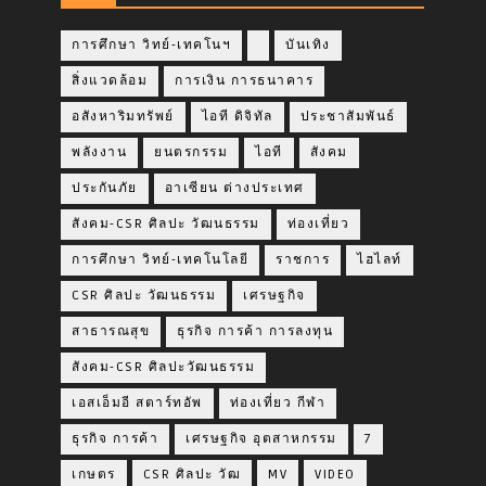
การศึกษา วิทย์-เทคโนฯ
บันเทิง
สิ่งแวดล้อม
การเงิน การธนาคาร
อสังหาริมทรัพย์
ไอที ดิจิทัล
ประชาสัมพันธ์
พลังงาน
ยนตรกรรม
ไอที
สังคม
ประกันภัย
อาเซียน ต่างประเทศ
สังคม-CSR ศิลปะ วัฒนธรรม
ท่องเที่ยว
การศึกษา วิทย์-เทคโนโลยี
ราชการ
ไฮไลท์
CSR ศิลปะ วัฒนธรรม
เศรษฐกิจ
สาธารณสุข
ธุรกิจ การค้า การลงทุน
สังคม-CSR ศิลปะวัฒนธรรม
เอสเอ็มอี สตาร์ทอัพ
ท่องเที่ยว กีฬา
ธุรกิจ การค้า
เศรษฐกิจ อุตสาหกรรม
7
เกษตร
CSR ศิลปะ วัฒ
MV
VIDEO