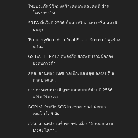
ไทยประกันชีวิตมุ่งสร้างคนเก่งและคนดี ผ่าน
โครงการไท...
SRTA มั่นใจปี 2566 ปั้นสถานีกลางบางซื่อ-สถานี
ธนบุร...
‘PropertyGuru Asia Real Estate Summit’ ชูสร้าง
นวัต...
GS BATTERY แบตพลังอึด ยกระดับร่วมมือกอง
บังคับการตำ...
สสส. สานพลัง เทศบาลเมืองแสนสุข จ.ชลบุรี ชู
หาดบางแส...
กรมการศาสนาเชิญชวนสวดมนต์ข้ามปี 2566
เสริมสิริมงคล...
BGRIM ร่วมมือ SCG International พัฒนา
เทคโนโลยี-จัด...
สสส. สานพลัง เครือข่ายพลเมือง 15 หน่วยงาน
MOU โครา...