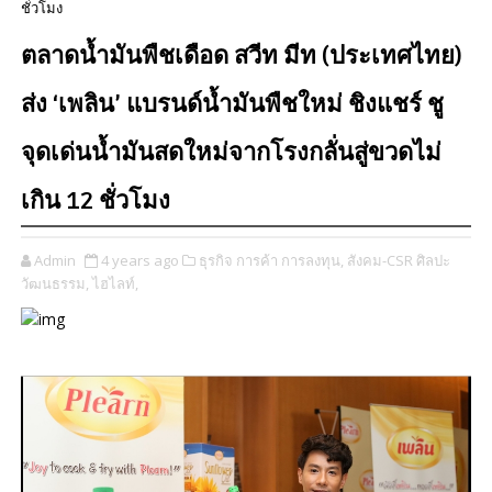
ชั่วโมง
ตลาดน้ำมันพืชเดือด สวีท มีท (ประเทศไทย)
ส่ง ‘เพลิน’​ แบรนด์น้ำมันพืชใหม่ ชิงแชร์ ชู
จุดเด่นน้ำมันสดใหม่จากโรงกลั่นสู่ขวดไม่
เกิน 12 ชั่วโมง
Admin
4 years ago
ธุรกิจ การค้า การลงทุน,
สังคม-CSR ศิลปะ
วัฒนธรรม,
ไฮไลท์,