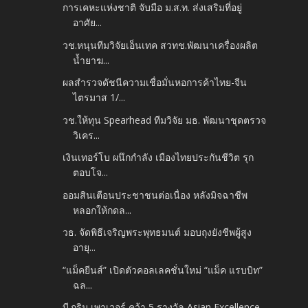
การเคหะแห่งชาติ จับมือ ม.ส.ท. ส่งเสริมที่อยู่
อาศัย...
วช.หนุนทีมวิจัยเอ็นเทค สวทช.พัฒนาเครื่องผลิต
น้ำยาฆ...
ผลสำรวจดัชนีความเชื่อมั่นหอการค้าไทย-จีน
ไตรมาส 1/...
วช.ให้ทุน Spearhead ทีมวิจัย มธ. พัฒนาชุดตรวจ
วิเคร...
เงินเทอร์โบ ผนึกกำลัง เมืองไทยประกันชีวิต รุก
ตอบโจ...
ออมสินเตือนประชาชนต่อเนื่อง หลังมิจฉาชีพ
หลอกให้กดล...
วธ. จัดพิธีเจริญพระพุทธมนต์ มอบถุงยังชีพผู้สูง
อายุ...
“แม็คยีนส์” เปิดตัวคอลเลคชั่นใหม่ “แม็ค แรบบิท”
ฉล...
บี.กริม เพาเวอร์ คว้า 5 รางวัล Asian Excellence