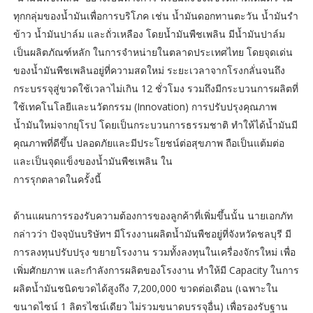
ทุกกลุ่มของน้ำมันเพื่อการบริโภค เช่น น้ำมันดอกทานตะวัน น้ำมันรำ
ข้าว น้ำมันปาล์ม และถั่วเหลือง โดยน้ำมันพืชเพลิน มีน้ำมันปาล์ม
เป็นผลิตภัณฑ์หลัก ในการจำหน่ายในตลาดประเทศไทย โดยจุดเด่น
ของน้ำมันพืชเพลินอยู่ที่ความสดใหม่ ระยะเวลาจากโรงกลั่นจนถึง
กระบรรจุสู่ขวดใช้เวลาไม่เกิน 12 ชั่วโมง รวมถึงมีกระบวนการผลิตที่
ใช้เทคโนโลยีและนวัตกรรม (Innovation) การปรับปรุงคุณภาพ
น้ำมันใหม่จากยุโรป โดยเป็นกระบวนการธรรมชาติ ทำให้ได้น้ำมันมี
คุณภาพที่ดีขึ้น ปลอดภัยและมีประโยชน์ต่อสุขภาพ ถือเป็นแต้มต่อ
และเป็นจุดแข็งของน้ำมันพืชเพลิน ใน
การรุกตลาดในครั้งนี้
ด้านแผนการรองรับความต้องการของลูกค้าที่เพิ่มขึ้นนั้น นายเอกภัท
กล่าวว่า ปัจจุบันบริษัทฯ มีโรงงานผลิตน้ำมันพืชอยู่ที่จังหวัดชลบุรี มี
การลงทุนปรับปรุง ขยายโรงงาน รวมทั้งลงทุนในเครื่องจักรใหม่ เพื่อ
เพิ่มศักยภาพ และกำลังการผลิตของโรงงาน ทำให้มี Capacity ในการ
ผลิตน้ำมันชนิดขวดได้สูงถึง 7,200,000 ขวดต่อเดือน (เฉพาะใน
ขนาดไซน์ 1 ลิตรไซน์เดียว ไม่รวมขนาดบรรจุอื่น) เพื่อรองรับฐาน