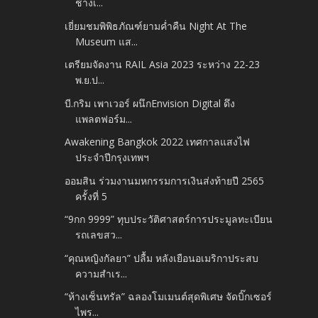
ช้างเ...
เยี่ยมชมพิพิธภัณฑ์ยามค่ำคืน Night At The
Museum แส...
เตรียมจัดงาน RAIL Asia 2023 ระหว่าง 22-23
พ.ย.ป...
บี.กริม เพาเวอร์ ผนึกEnvision Digital ดึง
แพลตฟอร์ม...
Awakening Bangkok 2022 เทศกาลแสงไฟ
ประจำปีกรุงเทพฯ
ออมสิน ร่วมงานมหกรรมการเงินส่งท้ายปี 2565
ครั้งที่ 5
“9กก 9999” ทุบประวัติศาสตร์การประมูลทะเบียน
รถเลขสว...
“คุณหญิงกัลยา” ปลื้ม หลังเยือนอเมริกาประสบ
ความสำเร...
“ห้างเซ็นทรัล” ฉลองโมเมนต์สุดพิเศษ จัดบิ๊กเซอร์
ไพร...