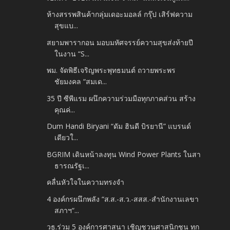
ห้างสรรพสินค้ากลุ่มเดอะมอลล์ กรุ๊ป เสิร์ฟความ
สุขแบ...
สยามพารากอน มอบมหัศจรรย์ความสุขส่งท้ายปี
ในงาน “S...
พม. จัดพิธีเจริญพระพุทธมนต์ ถวายพระพร
ชัยมงคล “สมเด...
35 ปี ซีพีแรม ผนึกความร่วมมือทุกภาคส่วน สร้าง
คุณค่...
Dum Handi Biryani “ดัม ฮินดี บิรยานี” แบรนด์
เดียวใ...
BGRIM เดินหน้าลงทุน Wind Power Plants ในสา
ธารณรัฐเ...
คลื่นหัวใจในความทรงจำ
4 องค์กรผนึกพลัง “ส.ส.-ส.ว.-สสส.-สำนักงานเลขา
สภาฯ“...
วธ.ร่วม 5 องค์การศาสนา เชิญชวนศาสนิกชน ทุก