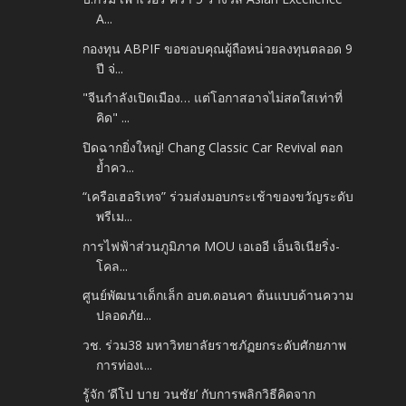
A...
กองทุน ABPIF ขอขอบคุณผู้ถือหน่วยลงทุนตลอด 9
ปี จ่...
"จีนกำลังเปิดเมือง… แต่โอกาสอาจไม่สดใสเท่าที่
คิด" ...
ปิดฉากยิ่งใหญ่! Chang Classic Car Revival ตอก
ย้ำคว...
“เครือเฮอริเทจ” ร่วมส่งมอบกระเช้าของขวัญระดับ
พรีเม...
การไฟฟ้าส่วนภูมิภาค MOU เอเออี เอ็นจิเนียริ่ง-
โคล...
ศูนย์พัฒนาเด็กเล็ก อบต.ดอนคา ต้นแบบด้านความ
ปลอดภัย...
วช. ร่วม38 มหาวิทยาลัยราชภัฏยกระดับศักยภาพ
การท่องเ...
รู้จัก ‘ดีโป บาย วนชัย’ กับการพลิกวิธีคิดจาก