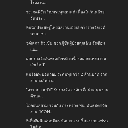
โรงงาน...
วธ. จัดพิธีเจริญพระพุทธมนต์ เนื่องในวันคล้าย
วันพระ...
ทีมนักประดิษฐ์ไทยผลงานเยี่ยม! คว้ารางวัลเวที
นานาชา...
วุฒิสภา ติวเข้ม ขรก.กู้ชีพผู้ป่วยฉุกเฉิน จัดซ้อม
แผ...
มอบรางวัลอันทรงเกียรติ เครื่องหมายแห่งความ
สำเร็จ T...
แมริออท บอนวอย ระดมทุนกว่า 2 ล้านบาท จาก
งานกอล์ฟกา...
“คาราบาวกรุ๊ป” รับรางวัล องค์กรที่สนับสนุนงาน
ด้านค...
ไอคอนสยาม ร่วมกับ กระทรวง พม.-พันธมิตรจัด
งาน “ICON...
พีเอ็มจีผนึกพันธมิตร จัดมหกรรมชี้ช่องรวยแฟรน
ไชส์ ก...