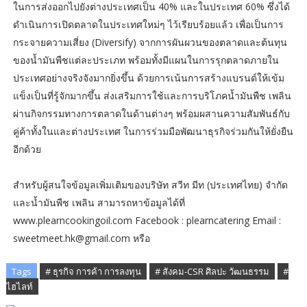
ในการส่งออกไปยังต่างประเทศเป็น 40% และในประเทศ 60% ซึ่งได้
ดำเนินการเปิดตลาดในประเทศใหม่ๆ ไว้เรียบร้อยแล้ว เพื่อเป็นการ
กระจายความเสี่ยง (Diversify) จากการผันผวนของตลาดและต้นทุน
ของน้ำมันพืชแต่ละประเภท พร้อมทั้งมีแผนในการรุกตลาดภายใน
ประเทศอย่างจริงจังมากยิ่งขึ้น ด้วยการเน้นการสร้างแบรนด์ให้เข้ม
แข็งเป็นที่รู้จักมากขึ้น ส่งเสริมการใช้และการบริโภคน้ำมันพืช เพลิน
ผ่านกิจกรรมทางการตลาดในด้านต่างๆ พร้อมผสานความสัมพันธ์กับ
คู่ค้าทั้งในและต่างประเทศ ในการร่วมมือพัฒนาธุรกิจร่วมกันให้ยั่งยืน
อีกด้วย
สำหรับผู้สนใจข้อมูลเพิ่มเติมของบริษัท สวีท มีท (ประเทศไทย) จำกัด
และน้ำมันพืช เพลิน สามารถหาข้อมูลได้ที่
www.plearncookingoil.com Facebook : plearncatering Email :
sweetmeet.hk@gmail.com หรือ
Tags
# ธุรกิจ การค้า การลงทุน
# สังคม-CSR ศิลปะ วัฒนธรรม
#
ไฮไลท์