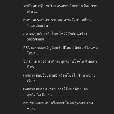
‘ฮาบิแทท กรุ๊ป’ จัดโปรแรงคอนโดกลางเมือง ‘วาล
เด้น อ...
ธนชาตประกันภัย ร่วมหนุนภาครัฐขับเคลื่อน
“ถนนปลอดเห...
สมาคมศูนย์การค้าไทย โชว์วิสัยทัศน์สร้าง
Sustainabl...
PEA มอบของขวัญต้อนรับปีใหม่ สติกเกอร์ไลน์ชุด
ใหม่ล่...
บี.กริม เพาเวอร์ พานักลงทุนดูงานโรงไฟฟ้าอมตะ
บี.กร...
เทศกาลช้อปปิ้งปลายปี พร้อมโปรโมชั่นมากมาย
เริ่ม 6...
เทศกาลชมสวน 2565 ภายใต้แนวคิด “แอ่ว
สุขใจ..ไอ มิส ย...
ออมสิน หนักแน่น ตรึงดอกเบี้ยเงินกู้ทุกประเภท
ช่วยเ...