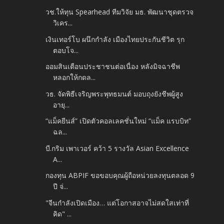
วช.ให้ทุน Spearhead ทีมวิจัย มธ. พัฒนาชุดตรวจ
วิเคร...
เงินเทอร์โบ ผนึกกำลัง เมืองไทยประกันชีวิต รุก
ตอบโจ...
ออมสินเตือนประชาชนต่อเนื่อง หลังมิจฉาชีพ
หลอกให้กดล...
วธ. จัดพิธีเจริญพระพุทธมนต์ มอบถุงยังชีพผู้สูง
อายุ...
“แม็คยีนส์” เปิดตัวคอลเลคชั่นใหม่ “แม็ค แรบบิท”
ฉล...
บี.กริม เพาเวอร์ คว้า 5 รางวัล Asian Excellence
A...
กองทุน ABPIF ขอขอบคุณผู้ถือหน่วยลงทุนตลอด 9
ปี จ่...
"จีนกำลังเปิดเมือง… แต่โอกาสอาจไม่สดใสเท่าที่
คิด" ...