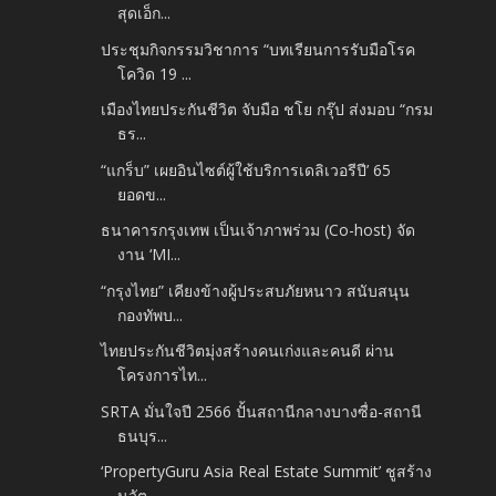
สุดเอ็ก...
ประชุมกิจกรรมวิชาการ “บทเรียนการรับมือโรค
โควิด 19 ...
เมืองไทยประกันชีวิต จับมือ ชโย กรุ๊ป ส่งมอบ “กรม
ธร...
“แกร็บ” เผยอินไซต์ผู้ใช้บริการเดลิเวอรีปี’ 65
ยอดข...
ธนาคารกรุงเทพ เป็นเจ้าภาพร่วม (Co-host) จัด
งาน ‘MI...
“กรุงไทย” เคียงข้างผู้ประสบภัยหนาว สนับสนุน
กองทัพบ...
ไทยประกันชีวิตมุ่งสร้างคนเก่งและคนดี ผ่าน
โครงการไท...
SRTA มั่นใจปี 2566 ปั้นสถานีกลางบางซื่อ-สถานี
ธนบุร...
‘PropertyGuru Asia Real Estate Summit’ ชูสร้าง
นวัต...