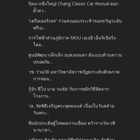
ปิดฉากยิ่งใหญ่! Chang Classic Car Revival ตอก
ย้ำคว...
“เครือเฮอริเทจ” ร่วมส่งมอบกระเช้าของขวัญระดับ
พรีเม...
การไฟฟ้าส่วนภูมิภาค MOU เอเออี เอ็นจิเนียริ่ง-
โคล...
ศูนย์พัฒนาเด็กเล็ก อบต.ดอนคา ต้นแบบด้านความ
ปลอดภัย...
วช. ร่วม38 มหาวิทยาลัยราชภัฏยกระดับศักยภาพ
การท่องเ...
รู้จัก ‘ดีโป บาย วนชัย’ กับการพลิกวิธีคิดจาก
โรงงาน...
วธ. จัดพิธีเจริญพระพุทธมนต์ เนื่องในวันคล้าย
วันพระ...
ทีมนักประดิษฐ์ไทยผลงานเยี่ยม! คว้ารางวัลเวที
นานาชา...
วุฒิสภา ติวเข้ม ขรก.กู้ชีพผู้ป่วยฉุกเฉิน จัดซ้อม