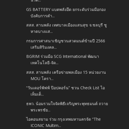
GS BATTERY แบตพลังอึด ยกระดับร่วมมือกอง
บังคับการตำ...
สสส. สานพลัง เทศบาลเมืองแสนสุข จ.ชลบุรี ชู
หาดบางแส...
กรมการศาสนาเชิญชวนสวดมนต์ข้ามปี 2566
เสริมสิริมงคล...
BGRIM ร่วมมือ SCG International พัฒนา
เทคโนโลยี-จัด...
สสส. สานพลัง เครือข่ายพลเมือง 15 หน่วยงาน
MOU โครา...
“วันเดอร์พัฟฟ์ ป๊อปคอร์น” ชวน Check List ไอ
เท็มเด็...
ธพว. น้อมรวมใจจัดพิธีเจริญพระพุทธมนต์ ถวาย
พระพรชัย...
ไอคอนสยาม ร่วม กรุงเทพมหานครจัด “The
ICONIC Multim...