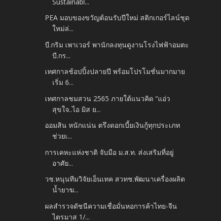
Sustainabl...
PEA มอบของขวัญต้อนรับปีใหม่ สติกเกอร์ไลน์ชุด
ใหม่ล่...
บี.กริม เพาเวอร์ พานักลงทุนดูงานโรงไฟฟ้าอมตะ
บี.กร...
เทศกาลช้อปปิ้งปลายปี พร้อมโปรโมชั่นมากมาย
เริ่ม 6...
เทศกาลชมสวน 2565 ภายใต้แนวคิด “แอ่ว
สุขใจ..ไอ มิส ย...
ออมสิน หนักแน่น ตรึงดอกเบี้ยเงินกู้ทุกประเภท
ช่วยเ...
การเคหะแห่งชาติ จับมือ ม.ส.ท. ส่งเสริมที่อยู่
อาศัย...
วช.หนุนทีมวิจัยเอ็นเทค สวทช.พัฒนาเครื่องผลิต
น้ำยาฆ...
ผลสำรวจดัชนีความเชื่อมั่นหอการค้าไทย-จีน
ไตรมาส 1/...