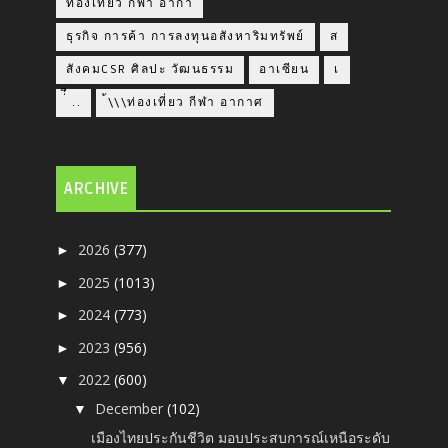
ท่องเที่ยว กีฬา อากา
ธุรกิจ การค้า การลงทุนอสังหาริมทรัพย์
ส
สังคมCSR ศิลปะ วัฒนธรรม
อาเซียน
เ
่่ื​ ..
้\\\ท่องเที่ยว กีฬา อากาศ
ARCHIVE
2026
(377)
►
2025
(1013)
►
2024
(773)
►
2023
(956)
►
2022
(600)
▼
December
(102)
▼
เมืองไทยประกันชีวิต มอบประสบการณ์เหนือระดับ