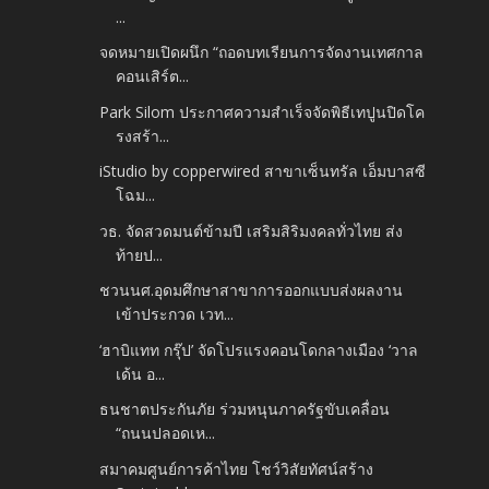
...
จดหมายเปิดผนึก “ถอดบทเรียนการจัดงานเทศกาล
คอนเสิร์ต...
Park Silom ประกาศความสำเร็จจัดพิธีเทปูนปิดโค
รงสร้า...
iStudio by copperwired สาขาเซ็นทรัล เอ็มบาสซี
โฉม...
วธ. จัดสวดมนต์ข้ามปี เสริมสิริมงคลทั่วไทย ส่ง
ท้ายป...
ชวนนศ.อุดมศึกษาสาขาการออกแบบส่งผลงาน
เข้าประกวด เวท...
‘ฮาบิแทท กรุ๊ป’ จัดโปรแรงคอนโดกลางเมือง ‘วาล
เด้น อ...
ธนชาตประกันภัย ร่วมหนุนภาครัฐขับเคลื่อน
“ถนนปลอดเห...
สมาคมศูนย์การค้าไทย โชว์วิสัยทัศน์สร้าง