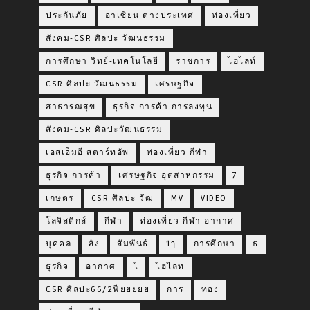
ประกันภัย
อาเซียน ต่างประเทศ
ท่องเที่ยว
สังคม-CSR ศิลปะ วัฒนธรรม
การศึกษา วิทย์-เทคโนโลยี
ราชการ
ไฮไลท์
CSR ศิลปะ วัฒนธรรม
เศรษฐกิจ
สาธารณสุข
ธุรกิจ การค้า การลงทุน
สังคม-CSR ศิลปะวัฒนธรรม
เอสเอ็มอี สตาร์ทอัพ
ท่องเที่ยว กีฬา
ธุรกิจ การค้า
เศรษฐกิจ อุตสาหกรรม
7
เกษตร
CSR ศิลปะ วัฒ
MV
VIDEO
โลจิสติกส์
กีฬา
ท่องเที่ยว กีฬา อากาศ
บุคคล
สัง
สัมพันธ์
1ๅ
การศึกษา
ธ
ธุรกิจ
อากาศ
ไ
ไฮไลท
CSR ศิลปะ66/2ฟียยยยย
การ
ท่อง