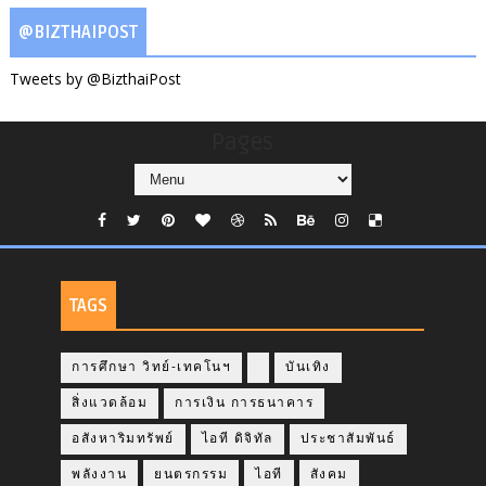
@BIZTHAIPOST
Tweets by @BizthaiPost
Pages
TAGS
การศึกษา วิทย์-เทคโนฯ
บันเทิง
สิ่งแวดล้อม
การเงิน การธนาคาร
อสังหาริมทรัพย์
ไอที ดิจิทัล
ประชาสัมพันธ์
พลังงาน
ยนตรกรรม
ไอที
สังคม