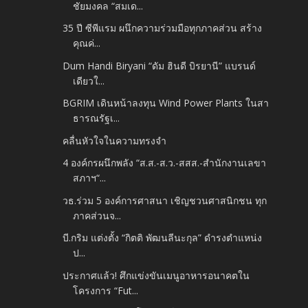
ชัยมงคล “สมเด...
35 ปี ซีพีแรม ผนึกความร่วมมือทุกภาคส่วน สร้าง
คุณค่...
Dum Handi Biryani “ดัม ฮินดี บิรยานี” แบรนด์
เดียวใ...
BGRIM เดินหน้าลงทุน Wind Power Plants ในสา
ธารณรัฐเ...
คลื่นหัวใจในความทรงจำ
4 องค์กรผนึกพลัง “ส.ส.-ส.ว.-สสส.-สำนักงานเลขา
สภาฯ“...
วธ.ร่วม 5 องค์การศาสนา เชิญชวนศาสนิกชน ทุก
ภาคส่วนจ...
บี.กริม แต่งตั้ง “กิตติ พัฒนลีนะกุล” ดำรงตำแหน่ง
ป...
ประกาศแล้ว! ศึกแข่งขันเมนูอาหารอนาคตใน
โครงการ “Fut...