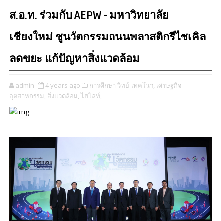
ส.อ.ท. ร่วมกับ AEPW - มหาวิทยาลัย
เชียงใหม่ ชูนวัตกรรมถนนพลาสติกรีไซเคิล
ลดขยะ แก้ปัญหาสิ่งแวดล้อม
admin
4 years ago
การศึกษา วิทย์-เทคโนฯ,
เศรษฐกิจ
อุตสาหกรรม,
สิ่งแวดล้อม,
ไฮไลท์,