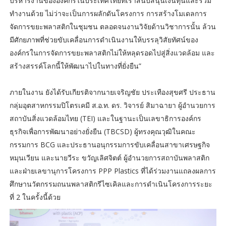
บริหารงานขององค์กรในประเทศไทยที่เราสนับสนุนเงินทุนและร่วม
ทำงานด้วย ไม่ว่าจะเป็นการผลักดันโครงการ การสร้างโมเดลการ
จัดการขยะพลาสติกในชุมชน ตลอดจนงานวิจัยด้านวิชาการนั้น ล้วน
มีศักยภาพที่ช่วยขับเคลื่อนการดำเนินงานให้บรรลุวิสัยทัศน์ของ
องค์กรในการจัดการขยะพลาสติกไม่ให้หลุดรอดไปสู่สิ่งแวดล้อม และ
สร้างสรรค์โลกนี้ให้พัฒนาไปในทางที่ยั่งยืน”
ภายในงาน ยังได้รับเกียรติจากนายเจริญชัย ประเทืองสุขศรี ประธาน
กลุ่มอุตสาหกรรมปิโตรเคมี ส.อ.ท. ดร. วิจารย์ สิมาฉายา ผู้อำนวยการ
สถาบันสิ่งแวดล้อมไทย (TEI) และในฐานะเป็นเลขาธิการองค์กร
ธุรกิจเพื่อการพัฒนาอย่างยั่งยืน (TBCSD) ผู้ทรงคุณวุฒิในคณะ
กรรมการ BCG และประธานอนุกรรมการขับเคลื่อนสาขาเศรษฐกิจ
หมุนเวียน และนายวีระ ขวัญเลิศจิตต์ ผู้อำนวยการสถาบันพลาสติก
และฝ่ายเลขานุการโครงการ PPP Plastics ที่ได้ร่วมงานแถลงผลการ
ศึกษานวัตกรรมถนนพลาสติกรีไซเคิลและการดำเนินโครงการระยะ
ที่ 2 ในครั้งนี้ด้วย