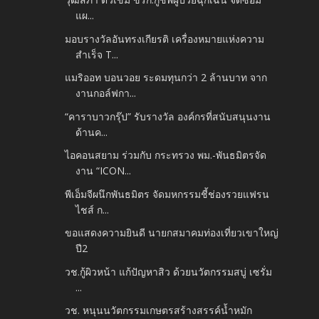
แผ...
มอบรางวัลอันทรงเกียรติ เครื่องหมายแห่งความ
สำเร็จ T...
แมริออท บอนวอย ระดมทุนกว่า 2 ล้านบาท จาก
งานกอล์ฟกา...
“คาราบาวกรุ๊ป” รับรางวัล องค์กรที่สนับสนุนงาน
ด้านค...
ไอคอนสยาม ร่วมกับ กระทรวง พม.-พันธมิตรจัด
งาน “ICON...
พีเอ็มจีผนึกพันธมิตร จัดมหกรรมชี้ช่องรวยแฟรน
ไชส์ ก...
ขอแสดงความยินดี นายกสมาคมท่องเที่ยวเขาใหญ่
ปี2
วช.กู้ผิวหน้า แก้ปัญหาสิว ด้วยนวัตกรรมสบู่ เซรั่ม
...
วช. หนุนนวัตกรรมเกษตรสร้างสรรค์น้ำหมัก