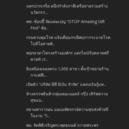
นครปากเกร็ด ผนึกกำลังภาคีเครือข่ายร่วมสร้าง
นวัตกรร...
พช.-ช้อปปี้ จัดแคมเปญ “OTOP Amazing Gift
Fest” ต้อ...
กรมควบคุมโรค แจ้งเตือนกรณีพบการระบาดโรค
โปลิโอสายพั...
พฤกษาผ่าโครงสร้างองค์กร แตกไลน์รับตลาดพรี
คาสท์ เร่...
อินทนิลฉลองครบ 1,000 สาขา ตั้งเป้าขยายร้าน
กาแฟสีเ...
เปิดตัว “บริษัท มีที่ มีเงิน จำกัด” แหล่งเงินกู้แห...
ห้างสรรพสินค้ากลุ่มเดอะมอลล์ กรุ๊ป เสิร์ฟความ
สุขแบ...
สยามพารากอน มอบมหัศจรรย์ความสุขส่งท้ายปี
ในงาน “S...
พม. จัดพิธีเจริญพระพุทธมนต์ ถวายพระพร