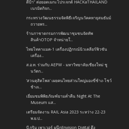
ดีป้า” ต่อยอดเมกะโปรเจกต์ HACKaTHAILAND
เนรมิตกิจก...
กระทรวงวัฒนธรรมจัดพิธีเจริญนวัคคหายุสมธัมม์
ถวายพร...
ร้านกาชาดกรมการพัฒนาชุมชนจัดทัพ
สินค้าOTOP จำหน่ายใ...
ไทยโทคาแมค-1 เครื่องปฏิกรณ์นิวเคลียร์ฟิวชัน
เครื่อง...
ส.อ.ท. ร่วมกับ AEPW - มหาวิทยาลัยเชียงใหม่ ชู
นวัตก...
‘สวนดุสิตโพล’ เผยคนไทยส่วนใหญ่มองขี่ช้าง-โชว์
ช้างเ...
เยี่ยมชมพิพิธภัณฑ์ยามค่ำคืน Night At The
Museum แส...
เตรียมจัดงาน RAIL Asia 2023 ระหว่าง 22-23
พ.ย.ป...
บี.กริม เพาเวอร์ ผนึกEnvision Digital ดึง