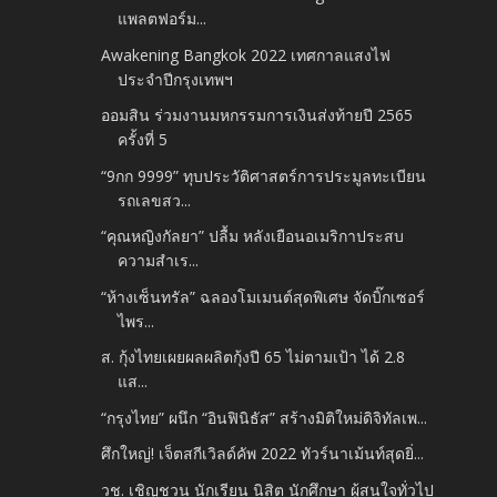
แพลตฟอร์ม...
Awakening Bangkok 2022 เทศกาลแสงไฟ
ประจำปีกรุงเทพฯ
ออมสิน ร่วมงานมหกรรมการเงินส่งท้ายปี 2565
ครั้งที่ 5
“9กก 9999” ทุบประวัติศาสตร์การประมูลทะเบียน
รถเลขสว...
“คุณหญิงกัลยา” ปลื้ม หลังเยือนอเมริกาประสบ
ความสำเร...
“ห้างเซ็นทรัล” ฉลองโมเมนต์สุดพิเศษ จัดบิ๊กเซอร์
ไพร...
ส. กุ้งไทยเผยผลผลิตกุ้งปี 65 ไม่ตามเป้า ได้ 2.8
แส...
“กรุงไทย” ผนึก “อินฟินิธัส” สร้างมิติใหม่ดิจิทัลเพ...
ศึกใหญ่! เจ็ตสกีเวิลด์คัพ 2022 ทัวร์นาเม้นท์สุดยิ่...
วช. เชิญชวน นักเรียน นิสิต นักศึกษา ผู้สนใจทั่วไป