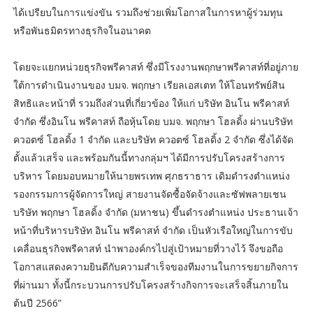
ได้เปรียบในการแข่งขัน รวมถึงช่วยเพิ่มโอกาสในการหาผู้ร่วมทุน
หรือพันธมิตรทางธุรกิจในอนาคต
โดยจะแยกหน่วยธุรกิจพรีคาสท์ ซึ่งมีโรงงานพฤกษาพรีคาสท์ที่อยู่ภาย
ใต้การดำเนินงานของ บมจ. พฤกษา เรียลเอสเตท ให้โอนทรัพย์สิน
สิทธิและหน้าที่ รวมถึงส่วนที่เกี่ยวข้อง ให้แก่ บริษัท อินโน พรีคาสท์
จำกัด ซึ่งอินโน พรีคาสท์ ถือหุ้นโดย บมจ. พฤกษา โฮลดิ้ง ผ่านบริษัท
ควอตซ์ โฮลดิ้ง 1 จำกัด และบริษัท ควอตซ์ โฮลดิ้ง 2 จำกัด ซึ่งได้จัด
ตั้งแล้วเสร็จ และพร้อมกันนี้ทางกลุ่มฯ ได้มีการปรับโครงสร้างการ
บริหาร โดยมอบหมายให้นายพรเทพ ศุภธราธาร เดิมดำรงตำแหน่ง
รองกรรมการผู้จัดการใหญ่ สายงานจัดซื้อจัดจ้างและซัฟพลายเชน
บริษัท พฤกษา โฮลดิ้ง จำกัด (มหาชน) ขึ้นดำรงตำแหน่ง ประธานเจ้า
หน้าที่บริหารบริษัท อินโน พรีคาสท์ จำกัด เป็นหัวเรือใหญ่ในการขับ
เคลื่อนธุรกิจพรีคาสท์ นำพาองค์กรไปสู่เป้าหมายที่วางไว้ จึงขอถือ
โอกาสแสดงความยินดีกับความสำเร็จของทีมงานในการขยายกิจการ
ที่ผ่านมา ทั้งนี้กระบวนการปรับโครงสร้างกิจการจะเสร็จสิ้นภายใน
ต้นปี 2566”