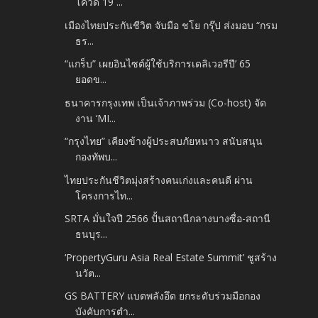
โควิด 19 ...
เมืองไทยประกันชีวิต จับมือ ชโย กรุ๊ป ส่งมอบ “กรม
ธร...
“แกร็บ” เผยอินไซต์ผู้ใช้บริการเดลิเวอรีปี’ 65
ยอดข...
ธนาคารกรุงเทพ เป็นเจ้าภาพร่วม (Co-host) จัด
งาน ‘MI...
“กรุงไทย” เคียงข้างผู้ประสบภัยหนาว สนับสนุน
กองทัพบ...
ไทยประกันชีวิตมุ่งสร้างคนเก่งและคนดี ผ่าน
โครงการไท...
SRTA มั่นใจปี 2566 ปั้นสถานีกลางบางซื่อ-สถานี
ธนบุร...
‘PropertyGuru Asia Real Estate Summit’ ชูสร้าง
นวัต...
GS BATTERY แบตพลังอึด ยกระดับร่วมมือกอง
บังคับการตำ...