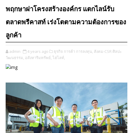
พฤกษาผ่าโครงสร้างองค์กร แตกไลน์รับ
ตลาดพรีคาสท์ เร่งโตตามความต้องการของ
ลูกค้า
admin
4 years ago
ธุรกิจ การค้า การลงทุน,
สังคม-CSR ศิลปะ
วัฒนธรรม,
อสังหาริมทรัพย์,
ไฮไลท์,