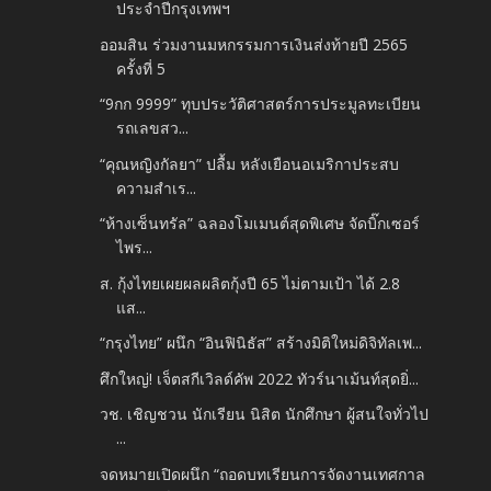
ประจำปีกรุงเทพฯ
ออมสิน ร่วมงานมหกรรมการเงินส่งท้ายปี 2565
ครั้งที่ 5
“9กก 9999” ทุบประวัติศาสตร์การประมูลทะเบียน
รถเลขสว...
“คุณหญิงกัลยา” ปลื้ม หลังเยือนอเมริกาประสบ
ความสำเร...
“ห้างเซ็นทรัล” ฉลองโมเมนต์สุดพิเศษ จัดบิ๊กเซอร์
ไพร...
ส. กุ้งไทยเผยผลผลิตกุ้งปี 65 ไม่ตามเป้า ได้ 2.8
แส...
“กรุงไทย” ผนึก “อินฟินิธัส” สร้างมิติใหม่ดิจิทัลเพ...
ศึกใหญ่! เจ็ตสกีเวิลด์คัพ 2022 ทัวร์นาเม้นท์สุดยิ่...
วช. เชิญชวน นักเรียน นิสิต นักศึกษา ผู้สนใจทั่วไป
...
จดหมายเปิดผนึก “ถอดบทเรียนการจัดงานเทศกาล