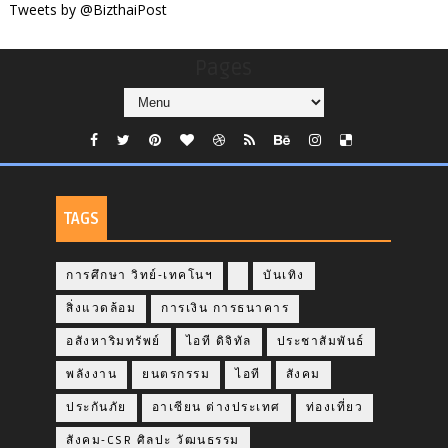
Tweets by @BizthaiPost
Pages
TAGS
การศึกษา วิทย์-เทคโนฯ
บันเทิง
สิ่งแวดล้อม
การเงิน การธนาคาร
อสังหาริมทรัพย์
ไอที ดิจิทัล
ประชาสัมพันธ์
พลังงาน
ยนตรกรรม
ไอที
สังคม
ประกันภัย
อาเซียน ต่างประเทศ
ท่องเที่ยว
สังคม-CSR ศิลปะ วัฒนธรรม