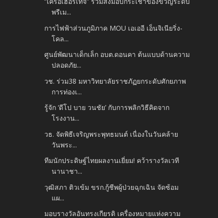
“เครือเฮอริเทจ” ร่วมส่งมอบกระเช้าของขวัญระดับ
พรีเม...
การไฟฟ้าส่วนภูมิภาค MOU เอเออี เอ็นจิเนียริ่ง-
โคล...
ศูนย์พัฒนาเด็กเล็ก อบต.ดอนคา ต้นแบบด้านความ
ปลอดภัย...
วช. ร่วม38 มหาวิทยาลัยราชภัฏยกระดับศักยภาพ
การท่องเ...
รู้จัก ‘ดีโป บาย วนชัย’ กับการพลิกวิธีคิดจาก
โรงงาน...
วธ. จัดพิธีเจริญพระพุทธมนต์ เนื่องในวันคล้าย
วันพระ...
ทีมนักประดิษฐ์ไทยผลงานเยี่ยม! คว้ารางวัลเวที
นานาชา...
วุฒิสภา ติวเข้ม ขรก.กู้ชีพผู้ป่วยฉุกเฉิน จัดซ้อม
แผ...
มอบรางวัลอันทรงเกียรติ เครื่องหมายแห่งความ