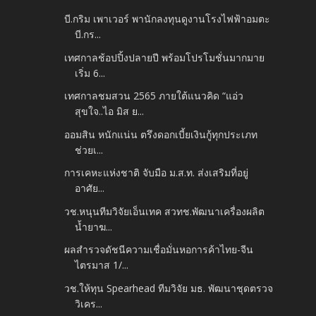
บี.กริม เพาเวอร์ พานักลงทุนดูงานโรงไฟฟ้าอมตะ
บี.กร...
เทศกาลช้อปปิ้งปลายปี พร้อมโปรโมชั่นมากมาย
เริ่ม 6...
เทศกาลชมสวน 2565 ภายใต้แนวคิด “แอ่ว
สุขใจ..ไอ มิส ย...
ออมสิน หนักแน่น ตรึงดอกเบี้ยเงินกู้ทุกประเภท
ช่วยเ...
การเคหะแห่งชาติ จับมือ ม.ส.ท. ส่งเสริมที่อยู่
อาศัย...
วช.หนุนทีมวิจัยเอ็นเทค สวทช.พัฒนาเครื่องผลิต
น้ำยาฆ...
ผลสำรวจดัชนีความเชื่อมั่นหอการค้าไทย-จีน
ไตรมาส 1/...
วช.ให้ทุน Spearhead ทีมวิจัย มธ. พัฒนาชุดตรวจ
วิเคร...