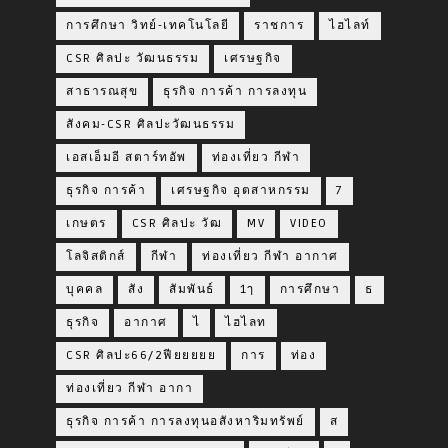
การศึกษา วิทย์-เทคโนโลยี
ราชการ
ไฮไลท์
CSR ศิลปะ วัฒนธรรม
เศรษฐกิจ
สาธารณสุข
ธุรกิจ การค้า การลงทุน
สังคม-CSR ศิลปะวัฒนธรรม
เอสเอ็มอี สตาร์ทอัพ
ท่องเที่ยว กีฬา
ธุรกิจ การค้า
เศรษฐกิจ อุตสาหกรรม
7
เกษตร
CSR ศิลปะ วัฒ
MV
VIDEO
โลจิสติกส์
กีฬา
ท่องเที่ยว กีฬา อากาศ
บุคคล
สัง
สัมพันธ์
1ๅ
การศึกษา
ธ
ธุรกิจ
อากาศ
ไ
ไฮไลท
CSR ศิลปะ66/2ฟียยยยย
การ
ท่อง
ท่องเที่ยว กีฬา อากา
ธุรกิจ การค้า การลงทุนอสังหาริมทรัพย์
ส