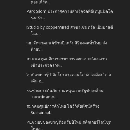
คอนเสิร์ต...
Park Silom ประกาศความสำเร็จจัดพิธีเทปูนปิดโค
รงสร้า...
iStudio by copperwired สาขาเซ็นทรัล เอ็มบาสซี
โฉม...
วธ. จัดสวดมนต์ข้ามปี เสริมสิริมงคลทั่วไทย ส่ง
ท้ายป...
ชวนนศ.อุดมศึกษาสาขาการออกแบบส่งผลงาน
เข้าประกวด เวท...
‘ฮาบิแทท กรุ๊ป’ จัดโปรแรงคอนโดกลางเมือง ‘วาล
เด้น อ...
ธนชาตประกันภัย ร่วมหนุนภาครัฐขับเคลื่อน
“ถนนปลอดเห...
สมาคมศูนย์การค้าไทย โชว์วิสัยทัศน์สร้าง
Sustainabl...
PEA มอบของขวัญต้อนรับปีใหม่ สติกเกอร์ไลน์ชุด
ใหม่ล่...