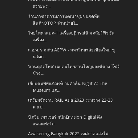
ถวายพร...
ร้านกาชาดกรมการพัฒนาชุมชนจัดทัพ
สินค้าOTOP จำหน่ายใ...
ไทยโทคาแมค-1 เครื่องปฏิกรณ์นิวเคลียร์ฟิวชัน
เครื่อง...
ส.อ.ท. ร่วมกับ AEPW - มหาวิทยาลัยเชียงใหม่ ชู
นวัตก...
‘สวนดุสิตโพล’ เผยคนไทยส่วนใหญ่มองขี่ช้าง-โชว์
ช้างเ...
เยี่ยมชมพิพิธภัณฑ์ยามค่ำคืน Night At The
Museum แส...
เตรียมจัดงาน RAIL Asia 2023 ระหว่าง 22-23
พ.ย.ป...
บี.กริม เพาเวอร์ ผนึกEnvision Digital ดึง
แพลตฟอร์ม...
Awakening Bangkok 2022 เทศกาลแสงไฟ