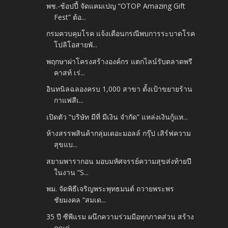
พช.-ช้อปปี้ จัดแคมเปญ “OTOP Amazing Gift
Fest” ต้อ...
กรมควบคุมโรค แจ้งเตือนกรณีพบการระบาดโรค
โปลิโอสายพั...
พฤกษาผ่าโครงสร้างองค์กร แตกไลน์รับตลาดพรี
คาสท์ เร่...
อินทนิลฉลองครบ 1,000 สาขา ตั้งเป้าขยายร้าน
กาแฟสีเ...
เปิดตัว “บริษัท มีที่ มีเงิน จำกัด” แหล่งเงินกู้แห...
ห้างสรรพสินค้ากลุ่มเดอะมอลล์ กรุ๊ป เสิร์ฟความ
สุขแบ...
สยามพารากอน มอบมหัศจรรย์ความสุขส่งท้ายปี
ในงาน “S...
พม. จัดพิธีเจริญพระพุทธมนต์ ถวายพระพร
ชัยมงคล “สมเด...
35 ปี ซีพีแรม ผนึกความร่วมมือทุกภาคส่วน สร้าง
คุณค่...