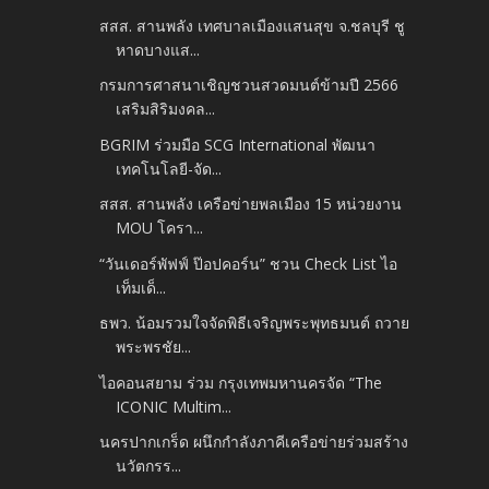
สสส. สานพลัง เทศบาลเมืองแสนสุข จ.ชลบุรี ชู
หาดบางแส...
กรมการศาสนาเชิญชวนสวดมนต์ข้ามปี 2566
เสริมสิริมงคล...
BGRIM ร่วมมือ SCG International พัฒนา
เทคโนโลยี-จัด...
สสส. สานพลัง เครือข่ายพลเมือง 15 หน่วยงาน
MOU โครา...
“วันเดอร์พัฟฟ์ ป๊อปคอร์น” ชวน Check List ไอ
เท็มเด็...
ธพว. น้อมรวมใจจัดพิธีเจริญพระพุทธมนต์ ถวาย
พระพรชัย...
ไอคอนสยาม ร่วม กรุงเทพมหานครจัด “The
ICONIC Multim...
นครปากเกร็ด ผนึกกำลังภาคีเครือข่ายร่วมสร้าง
นวัตกรร...