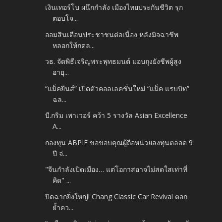
เงินเทอร์โบ ผนึกกำลัง เมืองไทยประกันชีวิต รุก
ตอบโจ...
ออมสินเตือนประชาชนต่อเนื่อง หลังมิจฉาชีพ
หลอกให้กดล...
วธ. จัดพิธีเจริญพระพุทธมนต์ มอบถุงยังชีพผู้สูง
อายุ...
“แม็คยีนส์” เปิดตัวคอลเลคชั่นใหม่ “แม็ค แรบบิท”
ฉล...
บี.กริม เพาเวอร์ คว้า 5 รางวัล Asian Excellence
A...
กองทุน ABPIF ขอขอบคุณผู้ถือหน่วยลงทุนตลอด 9
ปี จ่...
"จีนกำลังเปิดเมือง… แต่โอกาสอาจไม่สดใสเท่าที่
คิด" ...
ปิดฉากยิ่งใหญ่! Chang Classic Car Revival ตอก
ย้ำคว...