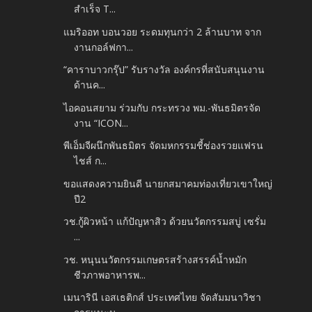
สำเร็จ T...
แมริออท บอนวอย ระดมทุนกว่า 2 ล้านบาท จาก
งานกอล์ฟกา...
“คาราบาวกรุ๊ป” รับรางวัล องค์กรที่สนับสนุนงาน
ด้านค...
ไอคอนสยาม ร่วมกับ กระทรวง พม.-พันธมิตรจัด
งาน “ICON...
พีเอ็มจีผนึกพันธมิตร จัดมหกรรมชี้ช่องรวยแฟรน
ไชส์ ก...
ขอแสดงความยินดี นายกสมาคมท่องเที่ยวเขาใหญ่
ปี2
วช.กู้ผิวหน้า แก้ปัญหาสิว ด้วยนวัตกรรมสบู่ เซรั่ม
...
วช. หนุนนวัตกรรมเกษตรสร้างสรรค์น้ำหมัก
ชีวภาพอาหารพ...
เมนารินี เอสเธติกส์ ประเทศไทย จัดสัมมนาวิชา