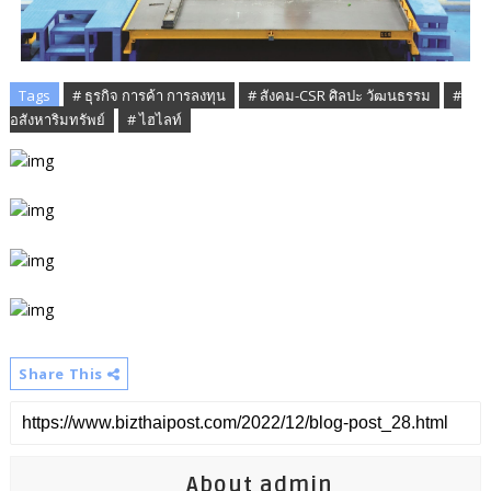
Tags
# ธุรกิจ การค้า การลงทุน
# สังคม-CSR ศิลปะ วัฒนธรรม
#
อสังหาริมทรัพย์
# ไฮไลท์
Share This
About admin