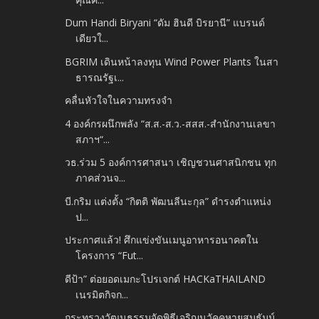
Dum Handi Biryani “ดัม ฮินดี บิรยานี” แบรนด์
เดียวใ...
BGRIM เดินหน้าลงทุน Wind Power Plants ในสา
ธารณรัฐเ...
คลื่นหัวใจในความทรงจำ
4 องค์กรผนึกพลัง “ส.ส.-ส.ว.-สสส.-สำนักงานเลขา
สภาฯ“...
วธ.ร่วม 5 องค์การศาสนา เชิญชวนศาสนิกชน ทุก
ภาคส่วนจ...
บี.กริม แต่งตั้ง “กิตติ พัฒนลีนะกุล” ดำรงตำแหน่ง
ป...
ประกาศแล้ว! ศึกแข่งขันเมนูอาหารอนาคตใน
โครงการ “Fut...
ดีป้า” ต่อยอดเมกะโปรเจกต์ HACKaTHAILAND
เนรมิตกิจก...
กระทรวงวัฒนธรรมจัดพิธีเจริญนวัคคหายุสมธัมม์