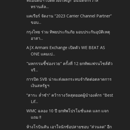
ทีแอนด์บีฯ เปิดตัวยิ่งใหญ่!! 'อนันตจักรวาล
ทรานส์ล...
แคเรียร์ จัดงาน “2023 Carrier Channel Partner”
ขอบ...
กรุงไทย ร่วม ทิพยประกันภัย มอบประกันอุบัติเหตุ
อาสา...
A|X Armani Exchange เปิดตัว WE BEAT AS
ONE แคมเป...
"มหกรรมชี้ช่องรวย" ครั้งที่ 12 ยกทัพแฟรนไชส์ตัว
จริ...
การปิด SVB น่าจะส่งผลกระทบจำกัดต่อตลาดการ
เงินสหรัฐฯ
“สาระ ล่ำซำ” คว้ารางวัลสุดยอดผู้นำองค์กร “Best
Lif...
WMC ฉลอง 10 ปี ยกทัพโปรโมชั่นลด แลก แจก
แถม !!
ห้างโรบินสัน เอาใจนักช้อปสายชอบ “ส่วนลด” อีก