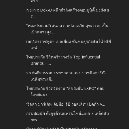
ทรีย...
Naiin x Dek-D ผนึกกำลังสร้างคอมมูนิตี้ มุ่งส่งเส
ริ...
“หมอประเวศ”เสนอความปลอดภัย-สุขภาวะ เป็น
เป้าหมายสูง...
เอกอัครราชทูตฯ เบลเยียม ชื่นชมธุรกิจสัตว์น้ำซีพี
เอฟ
ไทยประกันชีวิตคว้ารางวัล Top Influential
Brands – ...
วธ.จัดกิจกรรมบรรพชาสามเณร บวชศีลจาริณี
เฉลิมพระเกี...
ไทยประกันชีวิตจัดงาน “สุขยั่งยืน EXPO” ตอบ
โจทย์คนร...
'วิลล่า มาร์เก็ท'​ จับมือ 'จีบี วอลเล็ท' เปิดตัว V...
กรมพัฒน์ฯ ดึงกูรูด้านแฟรนไชส์...เผย 7 เคล็ดลับ
ยกร...