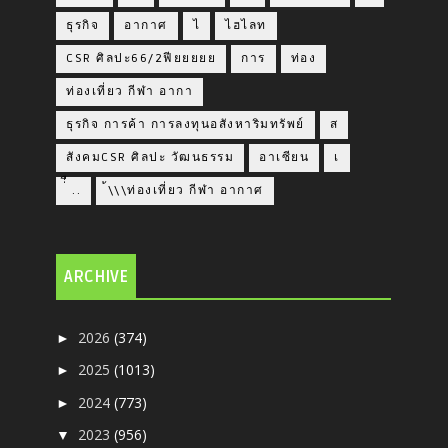
ธุรกิจ
อากาศ
ไ
ไฮไลท
CSR ศิลปะ66/2ฟียยยยย
การ
ท่อง
ท่องเที่ยว กีฬา อากา
ธุรกิจ การค้า การลงทุนอสังหาริมทรัพย์
ส
สังคมCSR ศิลปะ วัฒนธรรม
อาเซียน
เ
่่ื​ ..
้\\\ท่องเที่ยว กีฬา อากาศ
ARCHIVE
2026
(374)
►
2025
(1013)
►
2024
(773)
►
2023
(956)
▼