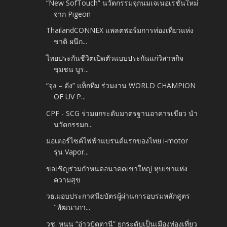
“New SofTouch” นวัตกรรมจุกนมเจเนอเรชั่นใหม่
จาก Pigeon
ThailandCONNEX แพลตฟอร์มการท่องเที่ยวแห่ง
ชาติ ผนึก...
ไทยประกันชีวิตเปิดตัวแบบประกันแก่วิสาหกิจ
ชุมชน บูร...
“จุง – ดัง” แท็กทีม ร่วมงาน WORLD CHAMPION
OF UV P...
CPF - SCG ร่วมยกระดับมาตรฐานอาคารเขียว นำ
นวัตกรรมก...
มอเตอร์ไซค์ไฟฟ้าแบรนด์แรกของไทย i-motor
รุ่น Vapor...
ขอเชิญร่วมกำหนดอนาคตเขาใหญ่ หุบเขาแห่ง
ความสุข
วธ.มอบประกาศนียบัตรผู้ผ่านการอบรมหลักสูตร
"พัฒนาภา...
วช. หนุน “อ่าวปัตตานี” ยกระดับเป็นเมืองท่องเที่ยว