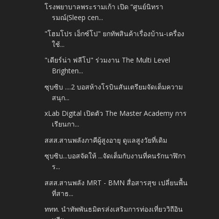
โรงพยาบาลพระรามเก้า เปิด “ศูนย์นิทรา
รมณ์(Sleep cen...
"โฮมโปร เอ็กซ์โป" ยกทัพสินค้าเรื่องบ้าน-เครื่อง
ใช้...
"เดียร์น่า ฟลีโป" ร่วมงาน The Multi Level
Brighten...
ซุบซิบ ....2 บอสห้างโรบินสันเตรียมจัดเต็มความ
สนุก...
xLab Digital เปิดตัว The Master Academy การ
เรียนกา...
สสส.สานพลังภาคีผู้สูงอายุ ดูแลสูงวัยที่เดิม
ซุบซิบ...บอสจัดให้ ...จัดเต็มกับงานที่คนรักนาฬิกา
ร...
สสส.สานพลัง MRT - BMN สื่อสารสุข เปลี่ยนพื้น
ที่สาธ...
ททท. นำทัพพันธมิตรส่งเสริมการท่องเที่ยววิถีอิน