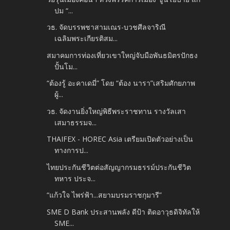
ปม “...
วธ. จัดบรรพชาสามเณร-บวชศีลจาริณี
เฉลิมพระเกียรติสม...
สมาคมการท่องเที่ยวเขาใหญ่จับมือพันธมิตรปักธง
ปั้นโม...
“ต้องรู้ อะคาเดมี่” โดย “ต้อง นารา”เสริมศักยภาพ
ผู้...
วธ. จัดงานยิ่งใหญ่พิธีพระราชทาน รางวัลเสา
เสมาธรรมจ...
THAIFEX - HOREC Asia เตรียมเปิดตัวอย่างเป็น
ทางการป...
ไทยประกันชีวิตต่อสัญญากรมธรรม์ประกันชีวิต
ทหาร ประจ...
“แก้วใจ ไพร่ฟ้า...สยามบรมราชกุมารี”
SME D Bank ประสานพลัง ดีป้า ติดอาวุธดิจิทัลให้
SME...