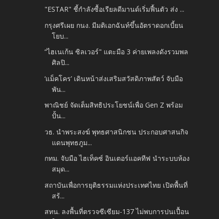
"ESTAR" ชี้กำลังซื้อเรียลดีมานด์เริ่มฟื้นตัว ส่ง ...
กรุงศรีเผย กนง. มีมติเอกฉันท์ขึ้นอัตราดอกเบี้ยน
โยบ...
“ไฮเนเก้น ซิลเวอร์" แตะมือ 3 ค่ายเพลงดังรวมพล
ศิลปิ...
‘แม็คโคร’ เดินหน้าส่งเสริมสวัสดิภาพสัตว์ จับมือ
พัน...
พาณิชย์ จัดเต็มสิทธิประโยชน์เพื่อ Gen Z พร้อม
ปั้น...
วธ. นำพระสงฆ์ พุทธศาสนิกชน ประกอบศาสนกิจ
แดนพุทธภูม...
กทม. จับมือ ไฮเท็คซ์ อินเตอร์แอคทีฟ นำระบบห้อง
สมุด...
สถาบันเพื่อการยุติธรรมแห่งประเทศไทย เปิดพื้นที่
สร้...
สทน. ลงพื้นที่ตรวจซีเซียม-137 ไม่พบการปนเปื้อน