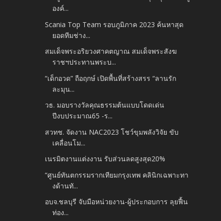
องค์...
Scania Top Team รอบภูมิภาค 2023 ค้นหาสุด
ยอดทีมช่าง...
สมเด็จพระอริยวงศาคตญาณ สมเด็จพระสังฆ
ราชฯประทานพระบ...
“เด็กอวด” ถือฤกษ์ เปิดพื้นที่สร้างสรร “ลานรัก
ละมุน...
วธ. มอบรางวัลคุณธรรมต้นแบบโดดเด่น
ปีงบประมาณ65 -​ร...
สวทช. จัดงาน NAC2023 โชว์ขุมพลังวิจัย ขับ
เคลื่อนโม...
เนรมิตงานแต่งงาน รับส่วนลดสูงสุด20%
“ศูนย์ทันตกรรมรากเทียมกรุงเทพ คลินิกเฉพาะทา
งด้านทั...
อบจ.ชลบุรี จับมือหน่วยงาน-ผู้ประกอบการ ลุยฟื้น
ท่อง...