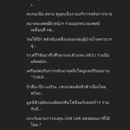
เ...
สแกนเนีย สยาม ชูจุดแข็งงานบริการหลังการขาย
สมาคมแพทย์ผิวหนังฯ ร่วมออกหน่วยแพทย์
เคลื่อนที่ รพ....
‘ลมใต้ปีก’ พลังขับเคลื่อนของกลุ่มผู้ป่วยโรคหายาก
สู...
รร.ศรีวิชัยอาชีวศึกษาและตัวแทน MOU ร่วมมือ
ผลิตพนัก...
เตรียมพบกับการกลับมาสุดยิ่งใหญ่แห่งปีของงาน
"THAIF...
ป้าตือ-เป๊ก-แอริณ -เซเลปคนดังทั่วฟ้าเมืองไทย
พร้อม...
มูลนิธิรอยัลแบงค์คอกซิมโฟนีออร์เคสตร้าฯ ร่วม
กับบี....
ประกันควบการลงทุน Unit Link ลดหย่อนภาษีได้
ไหม ?