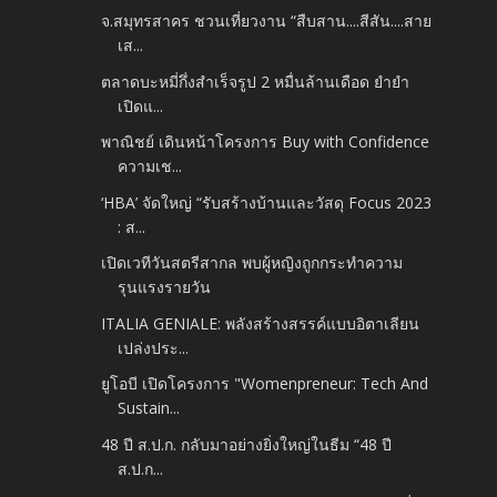
จ.สมุทรสาคร ชวนเที่ยวงาน “สืบสาน....สีสัน....สาย
เส...
ตลาดบะหมี่กึ่งสำเร็จรูป 2 หมื่นล้านเดือด ยำยำ
เปิดแ...
พาณิชย์ เดินหน้าโครงการ Buy with Confidence
ความเช...
‘HBA’ จัดใหญ่ “รับสร้างบ้านและวัสดุ Focus 2023
: ส...
เปิดเวทีวันสตรีสากล พบผู้หญิงถูกกระทำความ
รุนแรงรายวัน
ITALIA GENIALE: พลังสร้างสรรค์แบบอิตาเลียน
เปล่งประ...
ยูโอบี เปิดโครงการ "Womenpreneur: Tech And
Sustain...
48 ปี ส.ป.ก. กลับมาอย่างยิ่งใหญ่ในธีม “48 ปี
ส.ป.ก...