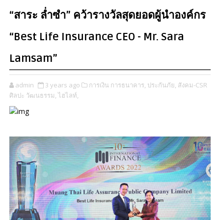
“สาระ ล่ำซำ” คว้ารางวัลสุดยอดผู้นำองค์กร
“Best Life Insurance CEO - Mr. Sara
Lamsam”
admin
3 years ago
การเงิน การธนาคาร,
ประกันภัย,
สังคม-CSR
ศิลปะ วัฒนธรรม,
ไฮไลท์,