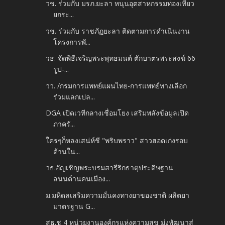
วช. ร่วมกับ มรภ.ยะลา หนุนอุตสาหกรรมท่องเที่ยว
ยกระ...
วช. ร่วมกับ ราชภัฏยะลา ติดตามการดำเนินงาน
โครงการพั...
วธ. จัดพิธีเจริญพระพุทธมนต์ ตักบาตรพระสงฆ์ 66
รูป-...
วว. /กรมการแพทย์แผนไทย-การแพทย์ทางเลือก
ร่วมแลกเปล...
DGA เปิดเวทีกลางเชื่อมโยง เสริมพลังข้อมูลเปิด
ภาครั...
ใครๆก็หลงเสน่ห์ชี "พริบพราว" สาวฮอตเก่งรอบ
ด้านใน...
วธ.อัญเชิญพระบรมสารีริกธาตุประดิษฐาน
ลนนต์านคนเมือง...
ม.มหิดลเสริมความมั่นคงทางยาของชาติ ผลิตยา
มาตรฐาน G...
สธ.ชู 4 หน่วยงานองค์กรแห่งความสุข มุ่งพัฒนาสู่