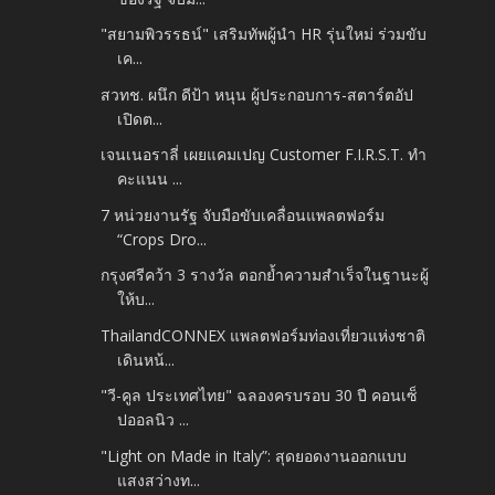
"สยามพิวรรธน์" เสริมทัพผู้นำ HR รุ่นใหม่ ร่วมขับ
เค...
สวทช. ผนึก ดีป้า หนุน ผู้ประกอบการ-สตาร์ตอัป
เปิดต...
เจนเนอราลี่ เผยแคมเปญ Customer F.I.R.S.T. ทำ
คะแนน ...
7 หน่วยงานรัฐ จับมือขับเคลื่อนแพลตฟอร์ม
“Crops Dro...
กรุงศรีคว้า 3 รางวัล ตอกย้ำความสำเร็จในฐานะผู้
ให้บ...
ThailandCONNEX แพลตฟอร์มท่องเที่ยวแห่งชาติ
เดินหน้...
"วี-คูล ประเทศไทย" ฉลองครบรอบ 30 ปี คอนเซ็
ปออลนิว ...
"Light on Made in Italy”: สุดยอดงานออกแบบ
แสงสว่างท...