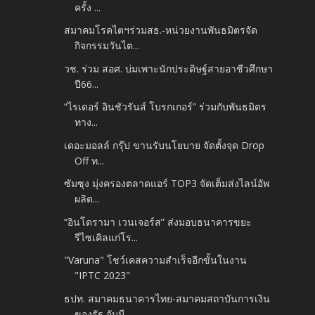
ครั้ง ...
สมาคมโรคไตฯร่วมสธ.-หน่วยงานพันธมิตรจัด
กิจกรรมวันไต...
วช. ร่วม สอศ. บ่มเพาะนักประดิษฐ์สายอาชีวศึกษา
ปี66...
“ไรเดอร์ อินชัวรันส์ โบรกเกอร์” ร่วมกับพันธมิตร
ทาง...
เดอะมอลล์ กรุ๊ป ขานรับนโยบาย จัดตั้งจุด Drop
Off ท...
ซัมซุง มุ่งครองตลาดแอร์ TOP3 จัดเต็มส่งไลน์อัพ
ผลิต...
“อินโดรามา เวนเจอร์ส” ส่งมอบธนาคารขยะ
รีไซเคิลแก่โร...
"Varuna" โชว์เคสความสำเร็จอีกขั้นในงาน
"IPTC 2023"
ธปท. สมาคมธนาคารไทย-สมาคมสถาบันการเงิน
ของรัฐ จับมื...