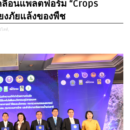
เคลื่อนแพลตฟอร์ม “Crops
ี่ยงภัยแล้งของพืช
ฮไลท์,