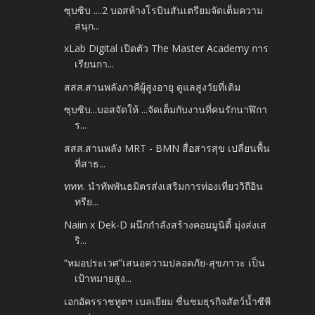
ซุบซิบ ....2 บอสห้างโรบินสันเตรียมจัดเต็มความ
สนุก...
xLab Digital เปิดตัว The Master Academy การ
เรียนกา...
สสส.สานพลังภาคีผู้สูงอายุ ดูแลสูงวัยที่เดิม
ซุบซิบ...บอสจัดให้ ...จัดเต็มกับงานที่คนรักนาฬิกา
ร...
สสส.สานพลัง MRT - BMN สื่อสารสุข เปลี่ยนพื้น
ที่สาธ...
ททท. นำทัพพันธมิตรส่งเสริมการท่องเที่ยววิถีอิน
ทรีย...
Naiin x Dek-D ผนึกกำลังสร้างคอมมูนิตี้ มุ่งส่งเส
ริ...
“หมอประเวศ”เสนอความปลอดภัย-สุขภาวะ เป็น
เป้าหมายสูง...
เอกอัครราชทูตฯ เบลเยียม ชื่นชมธุรกิจสัตว์น้ำซีพี