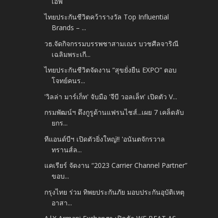
เอฟ
ไทยประกันชีวิตคว้ารางวัล Top Influential
Brands – ...
วธ.จัดกิจกรรมบรรพชาสามเณร บวชศีลจาริณี
เฉลิมพระเกี...
ไทยประกันชีวิตจัดงาน “สุขยั่งยืน EXPO” ตอบ
โจทย์คนร...
'วิลล่า มาร์เก็ท'​ จับมือ 'จีบี วอลเล็ท' เปิดตัว V...
กรมพัฒน์ฯ ดึงกูรูด้านแฟรนไชส์...เผย 7 เคล็ดลับ
ยกร...
ทีแอนด์บีฯ เปิดตัวยิ่งใหญ่!! 'อนันตจักรวาล
ทรานส์ล...
แคเรียร์ จัดงาน “2023 Carrier Channel Partner”
ขอบ...
กรุงไทย ร่วม ทิพยประกันภัย มอบประกันอุบัติเหตุ
อาสา...