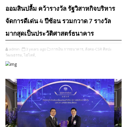
ออมสินปลื้ม คว้ารางวัล รัฐวิสาหกิจบริหาร
จัดการดีเด่น 4 ปีซ้อน รวมกวาด 7 รางวัล
มากสุดเป็นประวัติศาสตร์ธนาคาร
admin
3 years ago
การเงิน การธนาคาร,
สังคม-CSR ศิลปะ
วัฒนธรรม,
ไฮไลท์,