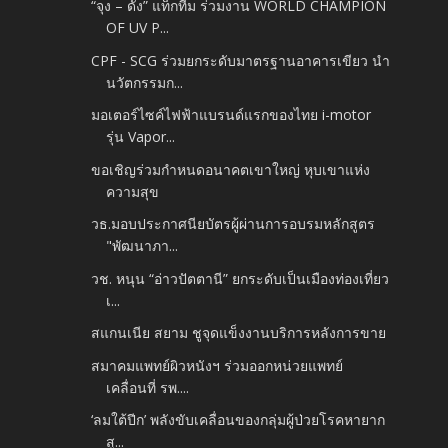
“จุง – ดัง” แท็กทีม ร่วมงาน WORLD CHAMPION
OF UV P...
CPF - SCG ร่วมยกระดับมาตรฐานอาคารเขียว นำ
นวัตกรรมก...
มอเตอร์ไซค์ไฟฟ้าแบรนด์แรกของไทย i-motor
รุ่น Vapor...
ขอเชิญร่วมกำหนดอนาคตเขาใหญ่ หุบเขาแห่ง
ความสุข
วธ.มอบประกาศนียบัตรผู้ผ่านการอบรมหลักสูตร
"พัฒนาภา...
วช. หนุน “อ่าวปัตตานี” ยกระดับเป็นเมืองท่องเที่ยว
เ...
สแกนเนีย สยาม ชูจุดแข็งงานบริการหลังการขาย
สมาคมแพทย์ผิวหนังฯ ร่วมออกหน่วยแพทย์
เคลื่อนที่ รพ....
‘ลมใต้ปีก’ พลังขับเคลื่อนของกลุ่มผู้ป่วยโรคหายาก
สู...