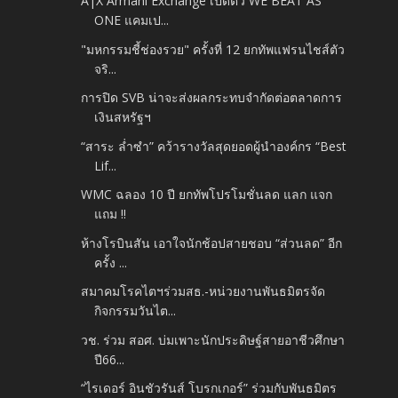
A|X Armani Exchange เปิดตัว WE BEAT AS
ONE แคมเป...
"มหกรรมชี้ช่องรวย" ครั้งที่ 12 ยกทัพแฟรนไชส์ตัว
จริ...
การปิด SVB น่าจะส่งผลกระทบจำกัดต่อตลาดการ
เงินสหรัฐฯ
“สาระ ล่ำซำ” คว้ารางวัลสุดยอดผู้นำองค์กร “Best
Lif...
WMC ฉลอง 10 ปี ยกทัพโปรโมชั่นลด แลก แจก
แถม !!
ห้างโรบินสัน เอาใจนักช้อปสายชอบ “ส่วนลด” อีก
ครั้ง ...
สมาคมโรคไตฯร่วมสธ.-หน่วยงานพันธมิตรจัด
กิจกรรมวันไต...
วช. ร่วม สอศ. บ่มเพาะนักประดิษฐ์สายอาชีวศึกษา
ปี66...
“ไรเดอร์ อินชัวรันส์ โบรกเกอร์” ร่วมกับพันธมิตร