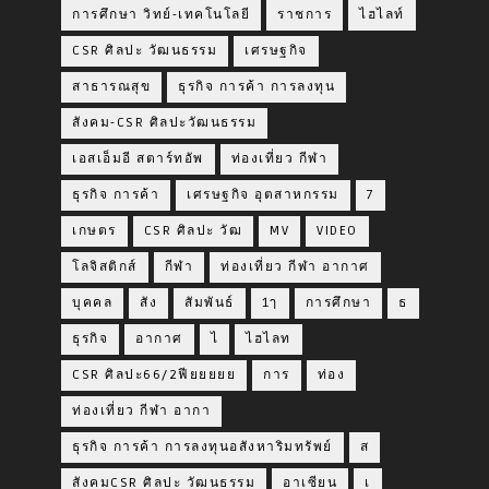
การศึกษา วิทย์-เทคโนโลยี
ราชการ
ไฮไลท์
CSR ศิลปะ วัฒนธรรม
เศรษฐกิจ
สาธารณสุข
ธุรกิจ การค้า การลงทุน
สังคม-CSR ศิลปะวัฒนธรรม
เอสเอ็มอี สตาร์ทอัพ
ท่องเที่ยว กีฬา
ธุรกิจ การค้า
เศรษฐกิจ อุตสาหกรรม
7
เกษตร
CSR ศิลปะ วัฒ
MV
VIDEO
โลจิสติกส์
กีฬา
ท่องเที่ยว กีฬา อากาศ
บุคคล
สัง
สัมพันธ์
1ๅ
การศึกษา
ธ
ธุรกิจ
อากาศ
ไ
ไฮไลท
CSR ศิลปะ66/2ฟียยยยย
การ
ท่อง
ท่องเที่ยว กีฬา อากา
ธุรกิจ การค้า การลงทุนอสังหาริมทรัพย์
ส
สังคมCSR ศิลปะ วัฒนธรรม
อาเซียน
เ