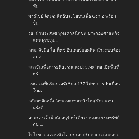
พัน...
พาณิชย์ จัดเต็มสิทธิประโยชน์เพื่อ Gen Z พร้อม
ปั้น...
วธ. นำพระสงฆ์ พุทธศาสนิกชน ประกอบศาสนกิจ
แดนพุทธภูม...
กทม. จับมือ ไฮเท็คซ์ อินเตอร์แอคทีฟ นำระบบห้อง
สมุด...
สถาบันเพื่อการยุติธรรมแห่งประเทศไทย เปิดพื้นที่
สร้...
สทน. ลงพื้นที่ตรวจซีเซียม-137 ไม่พบการปนเปื้อน
ในผล...
กลับมาอีกครั้ง “งานเทศกาลหนังใหญ่วัดขนอน
ครั้งที่ ...
ตามรอยเจ้าฟ้านักอนุรักษ์ เที่ยวงานมหกรรมทรัพย์
ดิน ...
ไข่ไก่ขาดแคลนทั่วโลก ราคาปรับตามกลไกตลาด