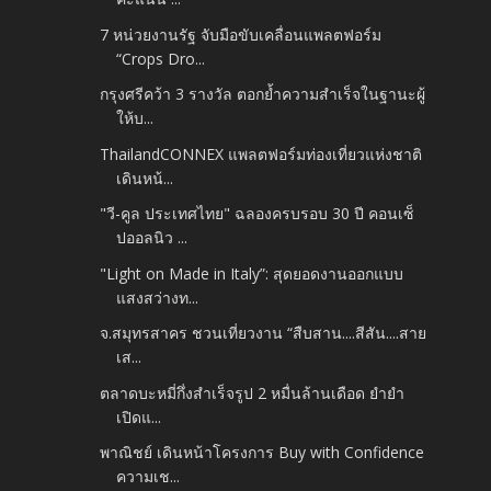
7 หน่วยงานรัฐ จับมือขับเคลื่อนแพลตฟอร์ม
“Crops Dro...
กรุงศรีคว้า 3 รางวัล ตอกย้ำความสำเร็จในฐานะผู้
ให้บ...
ThailandCONNEX แพลตฟอร์มท่องเที่ยวแห่งชาติ
เดินหน้...
"วี-คูล ประเทศไทย" ฉลองครบรอบ 30 ปี คอนเซ็
ปออลนิว ...
"Light on Made in Italy”: สุดยอดงานออกแบบ
แสงสว่างท...
จ.สมุทรสาคร ชวนเที่ยวงาน “สืบสาน....สีสัน....สาย
เส...
ตลาดบะหมี่กึ่งสำเร็จรูป 2 หมื่นล้านเดือด ยำยำ
เปิดแ...
พาณิชย์ เดินหน้าโครงการ Buy with Confidence
ความเช...