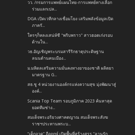
วว. /กรมการแพทย์แผนไทย-การแพทย์ทางเลือก
ร่วมแลกเปล...
DGA เปิดเวทีกลางเชื่อมโยง เสริมพลังข้อมูลเปิด
ภาครั...
ใครๆก็หลงเสน่ห์ชี "พริบพราว" สาวฮอตเก่งรอบ
ด้านใน...
วธ.อัญเชิญพระบรมสารีริกธาตุประดิษฐาน
ลนนต์านคนเมือง...
ม.มหิดลเสริมความมั่นคงทางยาของชาติ ผลิตยา
มาตรฐาน G...
สธ.ชู 4 หน่วยงานองค์กรแห่งความสุข มุ่งพัฒนาสู่
องค์...
Scania Top Team รอบภูมิภาค 2023 ค้นหาสุด
ยอดทีมช่าง...
สมเด็จพระอริยวงศาคตญาณ สมเด็จพระสังฆ
ราชฯประทานพระบ...
“เด็กอวด” ถือฤกษ์ เปิดพื้นที่สร้างสรร “ลานรัก