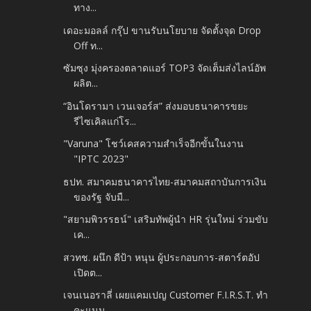
ทาง...
เดอะมอลล์ กรุ๊ป ขานรับนโยบาย จัดตั้งจุด Drop
Off ท...
ซัมซุง มุ่งครองตลาดแอร์ TOP3 จัดเต็มส่งไลน์อัพ
ผลิต...
“อินโดรามา เวนเจอร์ส” ส่งมอบธนาคารขยะ
รีไซเคิลแก่โร...
"Varuna" โชว์เคสความสำเร็จอีกขั้นในงาน
"IPTC 2023"
ธปท. สมาคมธนาคารไทย-สมาคมสถาบันการเงิน
ของรัฐ จับมื...
"สยามพิวรรธน์" เสริมทัพผู้นำ HR รุ่นใหม่ ร่วมขับ
เค...
สวทช. ผนึก ดีป้า หนุน ผู้ประกอบการ-สตาร์ตอัป
เปิดต...
เจนเนอราลี่ เผยแคมเปญ Customer F.I.R.S.T. ทำ
คะแนน ...