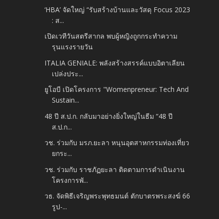
‘HBA’ จัดใหญ่ “รับสร้างบ้านและวัสดุ Focus 2023
: ส...
เปิดเวทีวันสตรีสากล พบผู้หญิงถูกกระทำความ
รุนแรงรายวัน
ITALIA GENIALE: พลังสร้างสรรค์แบบอิตาเลียน
เปล่งประ...
ยูโอบี เปิดโครงการ "Womenpreneur: Tech And
Sustain...
48 ปี ส.ป.ก. กลับมาอย่างยิ่งใหญ่ในธีม “48 ปี
ส.ป.ก...
วช. ร่วมกับ มรภ.ยะลา หนุนอุตสาหกรรมท่องเที่ยว
ยกระ...
วช. ร่วมกับ ราชภัฏยะลา ติดตามการดำเนินงาน
โครงการพั...
วธ. จัดพิธีเจริญพระพุทธมนต์ ตักบาตรพระสงฆ์ 66
รูป-...