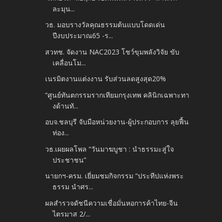
ละมุน...
วธ. มอบรางวัลคุณธรรมต้นแบบโดดเด่น
ปีงบประมาณ65 -​ร...
สวทช. จัดงาน NAC2023 โชว์ขุมพลังวิจัย ขับ
เคลื่อนโม...
เนรมิตงานแต่งงาน รับส่วนลดสูงสุด20%
“ศูนย์ทันตกรรมรากเทียมกรุงเทพ คลินิกเฉพาะทา
งด้านทั...
อบจ.ชลบุรี จับมือหน่วยงาน-ผู้ประกอบการ ลุยฟื้น
ท่อง...
วธ.เผยผลโพล “วันมาฆบูชา : นำธรรมะสู่ใจ
ประชาชน”
นายกฯ-ครม. เยี่ยมชมกิจกรรม “ประทีปแห่งพระ
ธรรม นำศร...
ผลสำรวจดัชนีความเชื่อมั่นหอการค้าไทย-จีน
ไตรมาส 2/...