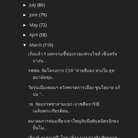
July
(80)
►
June
(79)
►
May
(72)
►
April
(58)
►
March
(116)
▼
เริ่มแล้ว !! มหกรรมชี้ช่องรวยแฟรนไชส์ เซ็นทรัล
บางน...
รฟฟท. จัดโครงการ CSR “สายสีแดง ห่วงใย สุข
อนามัยชุม...
วัยรุ่นเมืองคอนฯ หวังพรรคการเมือง ชูนโยบาย แก้
ปม “...
วธ. จัดบรรพชาสามเณร-บวชศีลจาริณี
เฉลิมพระเกียรติสม...
สมาคมการท่องเที่ยวเขาใหญ่จับมือพันธมิตรปักธง
ปั้นโม...
“ต้องรู้ อะคาเดมี่” โดย “ต้อง นารา”เสริมศักยภาพ