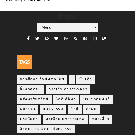
Pages
TAGS
การศึกษา วิทย์-เทคโนฯ
บันเทิง
สิ่งแวดล้อม
การเงิน การธนาคาร
อสังหาริมทรัพย์
ไอที ดิจิทัล
ประชาสัมพันธ์
พลังงาน
ยนตรกรรม
ไอที
สังคม
ประกันภัย
อาเซียน ต่างประเทศ
ท่องเที่ยว
สังคม-CSR ศิลปะ วัฒนธรรม