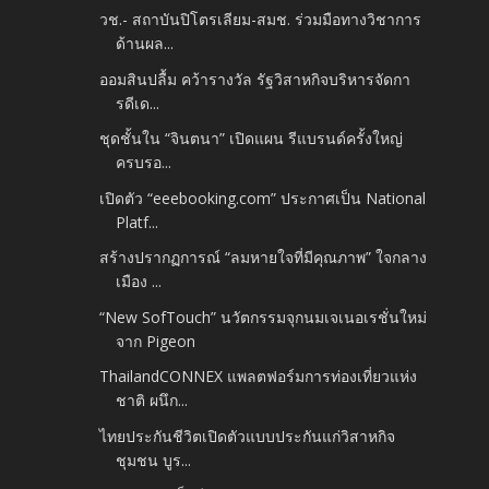
วช.- สถาบันปิโตรเลียม-สมช. ร่วมมือทางวิชาการ
ด้านผล...
ออมสินปลื้ม คว้ารางวัล รัฐวิสาหกิจบริหารจัดกา
รดีเด...
ชุดชั้นใน “จินตนา” เปิดแผน รีแบรนด์ครั้งใหญ่
ครบรอ...
เปิดตัว “eeebooking.com” ประกาศเป็น National
Platf...
สร้างปรากฏการณ์ “ลมหายใจที่มีคุณภาพ” ใจกลาง
เมือง ...
“New SofTouch” นวัตกรรมจุกนมเจเนอเรชั่นใหม่
จาก Pigeon
ThailandCONNEX แพลตฟอร์มการท่องเที่ยวแห่ง
ชาติ ผนึก...
ไทยประกันชีวิตเปิดตัวแบบประกันแก่วิสาหกิจ
ชุมชน บูร...