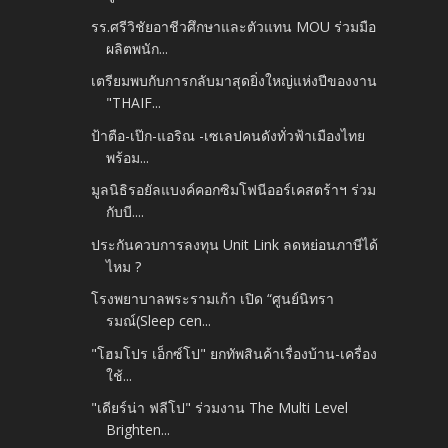
รร.ศรีวิชัยอาชีวศึกษาและตัวแทน MOU ร่วมมือ
ผลิตพนัก...
เตรียมพบกับการกลับมาสุดยิ่งใหญ่แห่งปีของงาน
"THAIF...
ป้าตือ-เป๊ก-แอริณ -เซเลปคนดังทั่วฟ้าเมืองไทย
พร้อม...
มูลนิธิรอยัลแบงค์คอกซิมโฟนีออร์เคสตร้าฯ ร่วม
กับบี....
ประกันควบการลงทุน Unit Link ลดหย่อนภาษีได้
ไหม ?
โรงพยาบาลพระรามเก้า เปิด “ศูนย์นิทรา
รมณ์(Sleep cen...
"โฮมโปร เอ็กซ์โป" ยกทัพสินค้าเรื่องบ้าน-เครื่อง
ใช้...
"เดียร์น่า ฟลีโป" ร่วมงาน The Multi Level
Brighten...