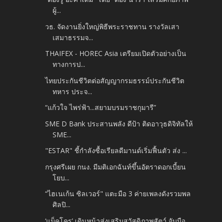
ผู้...
วธ. จัดงานยิ่งใหญ่พิธีพระราชทาน รางวัลเสา
เสมาธรรมจ...
THAIFEX - HOREC Asia เตรียมเปิดตัวอย่างเป็น
ทางการป...
ไทยประกันชีวิตต่อสัญญากรมธรรม์ประกันชีวิต
ทหาร ประจ...
“แก้วใจ ไพร่ฟ้า...สยามบรมราชกุมารี”
SME D Bank ประสานพลัง ดีป้า ติดอาวุธดิจิทัลให้
SME...
"ESTAR" ชี้กำลังซื้อเรียลดีมานด์เริ่มฟื้นตัว ส่ง ...
กรุงศรีเผย กนง. มีมติเอกฉันท์ขึ้นอัตราดอกเบี้ยน
โยบ...
“ไฮเนเก้น ซิลเวอร์" แตะมือ 3 ค่ายเพลงดังรวมพล
ศิลปิ...
‘แม็คโคร’ เดินหน้าส่งเสริมสวัสดิภาพสัตว์ จับมือ