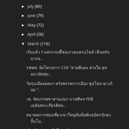
July
(80)
►
June
(79)
►
May
(72)
►
April
(58)
►
March
(116)
▼
เริ่มแล้ว !! มหกรรมชี้ช่องรวยแฟรนไชส์ เซ็นทรัล
บางน...
รฟฟท. จัดโครงการ CSR “สายสีแดง ห่วงใย สุข
อนามัยชุม...
วัยรุ่นเมืองคอนฯ หวังพรรคการเมือง ชูนโยบาย แก้
ปม “...
วธ. จัดบรรพชาสามเณร-บวชศีลจาริณี
เฉลิมพระเกียรติสม...
สมาคมการท่องเที่ยวเขาใหญ่จับมือพันธมิตรปักธง
ปั้นโม...