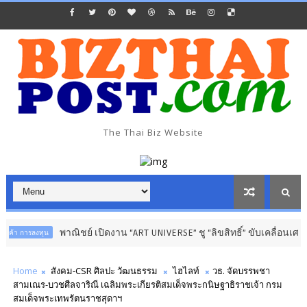
The Thai Biz Website
ิชย์ เปิดงาน “ART UNIVERSE” ชู “ลิขสิทธิ์” ขับเคลื่อนเศรษฐกิจสร้างสรรค์
Home
สังคม-CSR ศิลปะ วัฒนธรรม
ไฮไลท์
วธ. จัดบรรพชา
สามเณร-บวชศีลจาริณี เฉลิมพระเกียรติสมเด็จพระกนิษฐาธิราชเจ้า กรม
สมเด็จพระเทพรัตนราชสุดาฯ