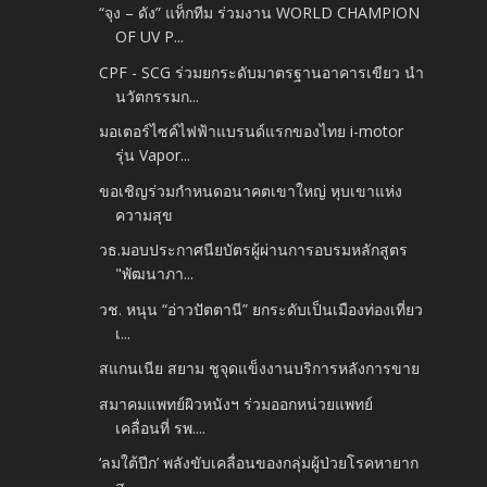
“จุง – ดัง” แท็กทีม ร่วมงาน WORLD CHAMPION
OF UV P...
CPF - SCG ร่วมยกระดับมาตรฐานอาคารเขียว นำ
นวัตกรรมก...
มอเตอร์ไซค์ไฟฟ้าแบรนด์แรกของไทย i-motor
รุ่น Vapor...
ขอเชิญร่วมกำหนดอนาคตเขาใหญ่ หุบเขาแห่ง
ความสุข
วธ.มอบประกาศนียบัตรผู้ผ่านการอบรมหลักสูตร
"พัฒนาภา...
วช. หนุน “อ่าวปัตตานี” ยกระดับเป็นเมืองท่องเที่ยว
เ...
สแกนเนีย สยาม ชูจุดแข็งงานบริการหลังการขาย
สมาคมแพทย์ผิวหนังฯ ร่วมออกหน่วยแพทย์
เคลื่อนที่ รพ....
‘ลมใต้ปีก’ พลังขับเคลื่อนของกลุ่มผู้ป่วยโรคหายาก
สู...