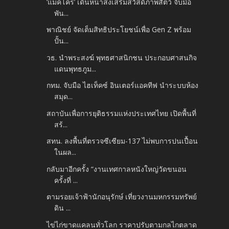
‘แม็คโคร’ เดินหน้าส่งเสริมสวัสดิภาพสัตว์ จับมือ
พัน...
พาณิชย์ จัดเต็มสิทธิประโยชน์เพื่อ Gen Z พร้อม
ปั้น...
วธ. นำพระสงฆ์ พุทธศาสนิกชน ประกอบศาสนกิจ
แดนพุทธภูม...
กทม. จับมือ ไฮเท็คซ์ อินเตอร์แอคทีฟ นำระบบห้อง
สมุด...
สถาบันเพื่อการยุติธรรมแห่งประเทศไทย เปิดพื้นที่
สร้...
สทน. ลงพื้นที่ตรวจซีเซียม-137 ไม่พบการปนเปื้อน
ในผล...
กลับมาอีกครั้ง “งานเทศกาลหนังใหญ่วัดขนอน
ครั้งที่ ...
ตามรอยเจ้าฟ้านักอนุรักษ์ เที่ยวงานมหกรรมทรัพย์
ดิน ...
ไข่ไก่ขาดแคลนทั่วโลก ราคาปรับตามกลไกตลาด