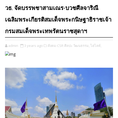
วธ. จัดบรรพชาสามเณร-บวชศีลจาริณี
เฉลิมพระเกียรติสมเด็จพระกนิษฐาธิราชเจ้า
กรมสมเด็จพระเทพรัตนราชสุดาฯ
admin
3 years ago
สังคม-CSR ศิลปะ วัฒนธรรม,
ไฮไลท์,