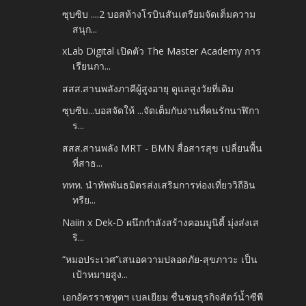
ซุบซิบ ....2 บอสห้างโรบินสันเตรียมจัดเต็มความ
สนุก...
xLab Digital เปิดตัว The Master Academy การ
เรียนกา...
สสส.สานพลังภาคีผู้สูงอายุ ดูแลสูงวัยที่เดิม
ซุบซิบ...บอสจัดให้ ...จัดเต็มกับงานที่คนรักนาฬิกา
ร...
สสส.สานพลัง MRT - BMN สื่อสารสุข เปลี่ยนพื้น
ที่สาธ...
ททท. นำทัพพันธมิตรส่งเสริมการท่องเที่ยววิถีอิน
ทรีย...
Naiin x Dek-D ผนึกกำลังสร้างคอมมูนิตี้ มุ่งส่งเส
ริ...
“หมอประเวศ”เสนอความปลอดภัย-สุขภาวะ เป็น
เป้าหมายสูง...
เอกอัครราชทูตฯ เบลเยียม ชื่นชมธุรกิจสัตว์น้ำซีพี