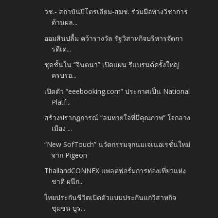
วช.- สถาบันปิโตรเลียม-สมช. ร่วมมือทางวิชาการ
ด้านผล...
ออมสินปลื้ม คว้ารางวัล รัฐวิสาหกิจบริหารจัดกา
รดีเด...
ชุดชั้นใน “จินตนา” เปิดแผน รีแบรนด์ครั้งใหญ่
ครบรอ...
เปิดตัว “eeebooking.com” ประกาศเป็น National
Platf...
สร้างปรากฏการณ์ “ลมหายใจที่มีคุณภาพ” ใจกลาง
เมือง ...
“New SofTouch” นวัตกรรมจุกนมเจเนอเรชั่นใหม่
จาก Pigeon
ThailandCONNEX แพลตฟอร์มการท่องเที่ยวแห่ง
ชาติ ผนึก...
ไทยประกันชีวิตเปิดตัวแบบประกันแก่วิสาหกิจ
ชุมชน บูร...