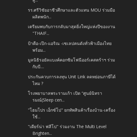
รร.ศรีวิชัยอาชีวศึกษาและตัวแทน MOU ร่วมมือ
ผลิตพนัก...
เตรียมพบกับการกลับมาสุดยิ่งใหญ่แห่งปีของงาน
"THAIF...
ป้าตือ-เป๊ก-แอริณ -เซเลปคนดังทั่วฟ้าเมืองไทย
พร้อม...
มูลนิธิรอยัลแบงค์คอกซิมโฟนีออร์เคสตร้าฯ ร่วม
กับบี....
ประกันควบการลงทุน Unit Link ลดหย่อนภาษีได้
ไหม ?
โรงพยาบาลพระรามเก้า เปิด “ศูนย์นิทรา
รมณ์(Sleep cen...
"โฮมโปร เอ็กซ์โป" ยกทัพสินค้าเรื่องบ้าน-เครื่อง
ใช้...
"เดียร์น่า ฟลีโป" ร่วมงาน The Multi Level
Brighten...