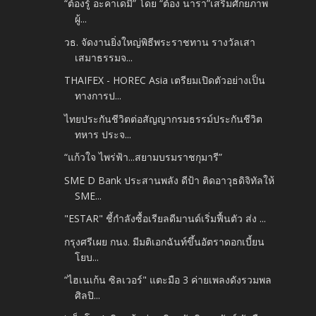
“ต้องรู้ อะคาเดมี่” โดย “ต้อง นารา”เสริมศักยภาพ
ผู้...
วธ. จัดงานยิ่งใหญ่พิธีพระราชทาน รางวัลเสา
เสมาธรรมจ...
THAIFEX - HOREC Asia เตรียมเปิดตัวอย่างเป็น
ทางการป...
ไทยประกันชีวิตต่อสัญญากรมธรรม์ประกันชีวิต
ทหาร ประจ...
“แก้วใจ ไพร่ฟ้า...สยามบรมราชกุมารี”
SME D Bank ประสานพลัง ดีป้า ติดอาวุธดิจิทัลให้
SME...
"ESTAR" ชี้กำลังซื้อเรียลดีมานด์เริ่มฟื้นตัว ส่ง ...
กรุงศรีเผย กนง. มีมติเอกฉันท์ขึ้นอัตราดอกเบี้ยน
โยบ...
“ไฮเนเก้น ซิลเวอร์" แตะมือ 3 ค่ายเพลงดังรวมพล
ศิลปิ...