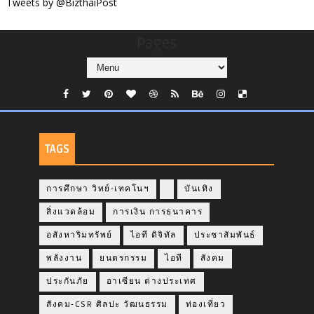
Tweets by @BizthaiPost
Pages
TAGS
การศึกษา วิทย์-เทคโนฯ
บันเทิง
สิ่งแวดล้อม
การเงิน การธนาคาร
อสังหาริมทรัพย์
ไอที ดิจิทัล
ประชาสัมพันธ์
พลังงาน
ยนตรกรรม
ไอที
สังคม
ประกันภัย
อาเซียน ต่างประเทศ
สังคม-CSR ศิลปะ วัฒนธรรม
ท่องเที่ยว