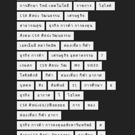
การศึกษา วิทย์-เทคโนโลยี
ราชการ
ไฮไลท์
CSR ศิลปะ วัฒนธรรม
เศรษฐกิจ
สาธารณสุข
ธุรกิจ การค้า การลงทุน
สังคม-CSR ศิลปะวัฒนธรรม
เอสเอ็มอี สตาร์ทอัพ
ท่องเที่ยว กีฬา
ธุรกิจ การค้า
เศรษฐกิจ อุตสาหกรรม
7
เกษตร
CSR ศิลปะ วัฒ
MV
VIDEO
โลจิสติกส์
กีฬา
ท่องเที่ยว กีฬา อากาศ
บุคคล
สัง
สัมพันธ์
1ๅ
การศึกษา
ธ
ธุรกิจ
อากาศ
ไ
ไฮไลท
CSR ศิลปะ66/2ฟียยยยย
การ
ท่อง
ท่องเที่ยว กีฬา อากา
ธุรกิจ การค้า การลงทุนอสังหาริมทรัพย์
ส