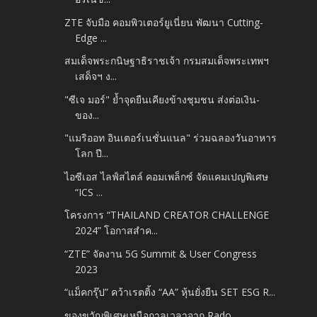
ZTE จับมือ คอมพิวเตอร์ยูเนี่ยน พัฒนา Cutting-
Edge ...
สมเด็จพระกนิษฐาธิราชเจ้า กรมสมเด็จพระเทพฯ
เสด็จฯ ง...
"ซีเจ มอร์" ย้ำจุดยืนเคียงข้างชุมชน ส่งต่อเงิน-
ของ...
"แมริออท อินเตอร์เนชั่นแนล" ร่วมฉลองวันอาหาร
โลก ปี...
ไอซีเอส ไลฟ์สไตล์ คอมเพล็กซ์ จัดแคมเปญพิเศษ
“ICS ...
โครงการ “THAILAND CREATOR CHALLENGE
2024” โอกาสสำค...
“ZTE” จัดงาน 5G Summit & User Congress
2023
“แม็คกรุ๊ป” คว้าเรตติ้ง “AA” หุ้นยั่งยืน SET ESG R...
ของขวัญพิเศษเหนือกาลเวลาจาก Rado