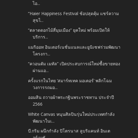
ไอ...
“Haier Happiness Festival ช้อปสุดคุ้ม แชร์ความ
สุขไ...
“ตลาดดอกไม้สี่มุมเมือง” ยุคใหม่ พร้อมเปิดให้
บริการ...
แมริออท อินเตอร์เนชั่นแนลและยูนิเซฟร่วมพัฒนา
โครงกา...
“ควอนตัม เมทัล” เปิดประสบการณ์ใหม่ซื้อขายทอง
ผ่านแอ...
ครั้งแรกในไทย ‘สมาร์ทเทค มอเตอร์’ พลิกโฉม
วงการรถมอ...
ออมสิน ถวายผ้าพระกฐินพระราชทาน ประจำปี
2566
White Canvas หนุนศิลปินรุ่นใหม่ประเทศกำลัง
พัฒนาในเ...
บี.กริม ผนึกกำลัง ปิโตรนาส ลูบริแคนท์ อินเต
อร์เนชั...