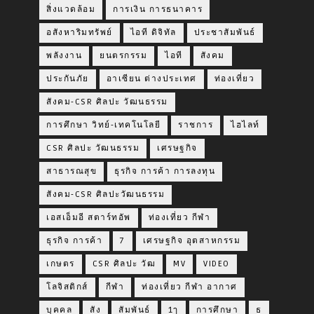
สิ่งแวดล้อม
การเงิน การธนาคาร
อสังหาริมทรัพย์
ไอที ดิจิทัล
ประชาสัมพันธ์
พลังงาน
ยนตรกรรม
ไอที
สังคม
ประกันภัย
อาเซียน ต่างประเทศ
ท่องเที่ยว
สังคม-CSR ศิลปะ วัฒนธรรม
การศึกษา วิทย์-เทคโนโลยี
ราชการ
ไฮไลท์
CSR ศิลปะ วัฒนธรรม
เศรษฐกิจ
สาธารณสุข
ธุรกิจ การค้า การลงทุน
สังคม-CSR ศิลปะวัฒนธรรม
เอสเอ็มอี สตาร์ทอัพ
ท่องเที่ยว กีฬา
ธุรกิจ การค้า
7
เศรษฐกิจ อุตสาหกรรม
เกษตร
CSR ศิลปะ วัฒ
MV
VIDEO
โลจิสติกส์
กีฬา
ท่องเที่ยว กีฬา อากาศ
บุคคล
สัง
สัมพันธ์
1ๅ
การศึกษา
ธ