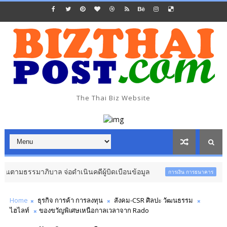
The Thai Biz Website
าภิบาล จ่อดำเนินคดีผู้บิดเบือนข้อมูล
สตาร์ทวันนี
การเงิน การธนาคาร
Home
ธุรกิจ การค้า การลงทุน
สังคม-CSR ศิลปะ วัฒนธรรม
ไฮไลท์
ของขวัญพิเศษเหนือกาลเวลาจาก Rado