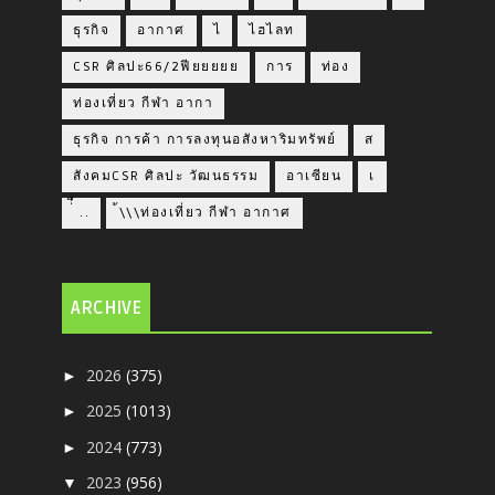
ธุรกิจ
อากาศ
ไ
ไฮไลท
CSR ศิลปะ66/2ฟียยยยย
การ
ท่อง
ท่องเที่ยว กีฬา อากา
ธุรกิจ การค้า การลงทุนอสังหาริมทรัพย์
ส
สังคมCSR ศิลปะ วัฒนธรรม
อาเซียน
เ
่่ื​ ..
้\\\ท่องเที่ยว กีฬา อากาศ
ARCHIVE
2026
(375)
►
2025
(1013)
►
2024
(773)
►
2023
(956)
▼