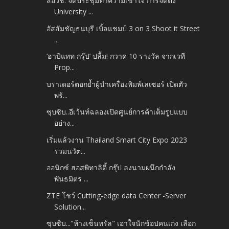
สอวช. จัดประชุมทำความเข้าใจ การจัดตั้ง
University ...
อัสสัมชัญธนบุรี เบิ้ลแชมป์ 3 on 3 Shoot it Street
...
‘ฮาบิแทท กรุ๊ป’ ปลื้ม! กวาด 10 รางวัล จากเวที
Prop...
บราเดอร์ตอกย้ำผู้นำเครื่องพิมพ์เลเซอร์ เปิดตัว
พร้...
ซุบซิบ..อีเว้นท์ฉลองเปิดศูนย์การค้าเต็มรูปแบบ
อย่าง...
เริ่มแล้วงาน Thailand Smart City Expo 2023
รวมนวัต...
ออนิกซ์ ฮอสพิทาลิตี้ กรุ๊ป ลงนามผนึกกำลัง
พันธมิตร ...
ZTE โชว์ Cutting-edge data Center -Server
Solution...
ซุบซิบ..."ห้างเซ็นทรัล" เอาใจนักช้อปคนเก่ง เลือก