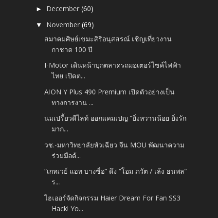
December
(60)
►
November
(69)
▼
สมาคมศิษย์เขมะสิริอนุสสรณ์ เชิญเที่ยวงาน
กาชาด 100 ปี
I-Motor เดินหน้าบุกตลาดรถมอเตอร์ไซค์ไฟฟ้า
ไทย เปิดต...
AION Y Plus 490 Premium เปิดตัวอย่างเป็น
ทางการงาน ...
นมเปรี้ยวดีไลท์ ออกแคมเปญ “ยิ่งหวานน้อย ยิ่งรัก
มาก...
วช.-มหาวิทยาลัยหัวเฉียว จีน MOU พัฒนาความ
ร่วมมือด้...
“เกทเวย์ แอท บางซื่อ” ดึง “โอม ภวัต / เล้ง ธนพล”
ร...
ไฮเออร์จัดกิจกรรม Haier Dream For Fan SS3
Hack! Yo...