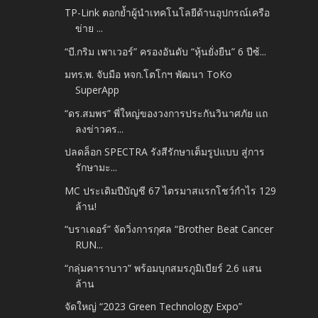
TP-Link ตอกย้ำผู้นำเทคโนโลยีด้านอุปกรณ์เครือ
ข่าย ...
“บี.กริม เพาเวอร์” ครองอันดับ “หุ้นยั่งยืน” 6 ปีซ้...
มทร.พ. จับมือ หจก.โตโกฯ พัฒนา ToKo
SuperApp
“ดร.สมพร” พี่ใหญ่ของวงการประกันวินาศภัย แถ
ลงข่าวคร...
ปลดล็อก SPECTRA รังสีรักษาเต็มรูปแบบ สู่การ
รักษามะ...
MC ประเดิมปีบัญชี 67 ไตรมาสแรกโชว์กำไร 129
ล้าน!
“บราเดอร์” จัดวิ่งการกุศล “Brother Beat Cancer
RUN...
“กลุ่มคาราบาว” พร้อมบุกสมรภูมิเบียร์ 2.6 แสน
ล้าน
จัดใหญ่ “2023 Green Technology Expo”