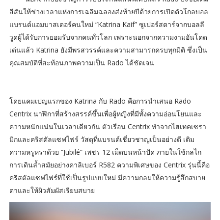
สีสันให้ช่วงเวลาแห่งการเฉลิมฉลองส่งท้ายปีด้วยการเปิดตัวโกลบอล
แบรนด์แอมบาสเดอร์คนใหม่ “Katrina Kaif” ซูเปอร์สตาร์จากบอลลี
วูดผู้ได้รับการยอมรับจากคนทั่วโลก เพราะนอกจากความงามอันโดด
เด่นแล้ว Katrina ยังมีพรสวรรค์และความสามารถครบทุกมิติ ซึ่งเป็น
คุณสมบัติที่สะท้อนภาพความเป็น Rado ได้ชัดเจน
โดยแคมเปญแรกของ Katrina กับ Rado คือการนำเสนอ Rado
Centrix นาฬิกาที่สร้างสรรค์ขึ้นเพื่อผู้หญิงที่มีทั้งความอ่อนโยนและ
ความหนักแน่นในเวลาเดียวกัน ตัวเรือน Centrix ทำจากไฮเทคเซรา
มิกและคริสตัลแซฟไฟร์ วัสดุที่แบรนด์เชี่ยวชาญเป็นอย่างดี เติม
ความหรูหราด้วย “Jubilé” เพชร 12 เม็ดบนหน้าปัด ภายในใช้กลไก
การเดินล้ำสมัยอย่างคาลิเบอร์ R582 ความพิเศษของ Centrix รุ่นนี้คือ
คริสตัลแซฟไฟร์ที่ใช้เป็นรูปแบบใหม่ มีความกลมให้ความรู้สึกสบาย
ตาและให้ผิวสัมผัสเรียบสบาย