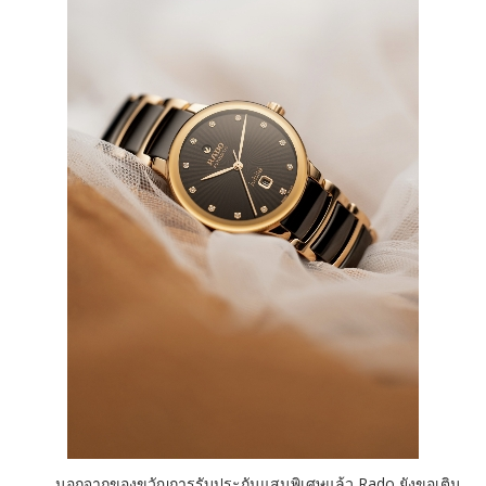
นอกจากของขวัญการรับประกันแสนพิเศษแล้ว Rado ยังขอเติม