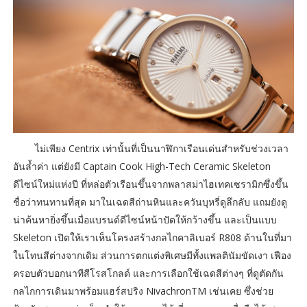
ไม่เพียง Centrix เท่านั้นที่เป็นนาฬิกาเรือนเด่นสำหรับช่วงเวลา
อันล้ำค่า แต่ยังมี Captain Cook High-Tech Ceramic Skeleton
ดีไซน์ใหม่แห่งปี ที่หล่อตัวเรือนขึ้นจากพลาสม่าไฮเทคเซรามิกซึ่งขึ้น
ชื่อว่าทนทานที่สุด มาในเฉดสีถ่านหินและควันบุหรี่ดูลึกลับ แถมยังดู
น่าค้นหายิ่งขึ้นเมื่อแบรนด์ดีไซน์หน้าปัดให้กว้างขึ้น และเป็นแบบ
Skeleton เปิดให้เราเห็นโครงสร้างกลไกคาลิเบอร์ R808 ด้านในที่มา
ในโทนสีต่างจากเดิม ส่วนการตกแต่งพิเศษมีทั้งแพลตินัมขัดเงา เฟือง
ครอบตัวบอกนาทีสีโรสโกลด์ และการเลือกใช้เฉดสีต่างๆ ที่ดูตัดกัน
กลไกการเดินมาพร้อมแฮร์สปริง NivachronTM เช่นเคย ซึ่งช่วย