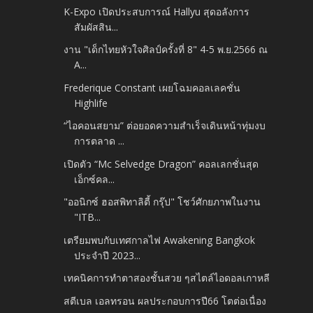
K-Expo เปิดประสบการณ์ Hallyu สุดอลังการ
สัมผัสสิน...
งาน "เด็กไทยหัวใจศิลป์ครั้งที่ 8" 4-5 พ.ย.2566 ณ
A...
Frederique Constant เผยโฉมคอลเลคชั่น
Highlife
“ไอคอนสยาม” ต่อยอดความสำเร็จเดินหน้าทุ่มงบ
การตลาด ...
เปิดตัว “Mc Selvedge Dragon” คอลเลกชั่นสุด
เอ็กซ์คล...
"ออนิกซ์ ฮอสพิทาลิตี้ กรุ๊ป" โชว์ศักยภาพในงาน
"ITB...
เตรียมพบกับเทศกาลไฟ Awakening Bangkok
ประจำปี 2023...
เทคนิคการทำตาสองชั้นสวย ๆสไตล์ไอดอลเกาหลี
สตีเบล เอลทรอน ผลประกอบการปี66 โตต่อเนื่อง