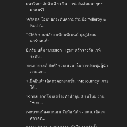
มหาวิทยาลัยหัวเฉียว จีน - วช. จัดสัมมนายุทธ
ศาสตร์ไ...
“คริสตัล โฮม” ยกระดับความร่วมมือ “Villeroy &
Boch”...
TCMA รวมพลังอาเซียนซีเมนต์ มุ่งสู่สังคม
คาร์บอนต่ำ ...
บี.กริม ปลื้ม “Mission Tiger” คว้ารางวัล เวที
ระดับ...
“ดร.ฮาราลด์ ลิงค์” ร่วมเสวนาในการประชุมผู้นำ
ภาคเอก...
“แม็คยีนส์” เปิดตัวคอลเลกชั่น “Mc Journey” ภาย
ใต้...
“Rinnai อวดโฉมเครื่องทำน้ำอุ่น 3 รุ่นใหม่ งาน
“Hom...
เทศบาลเมืองแสนสุข จับมือ นิด้า - สสส. เปิดเท
ศกาลท่...