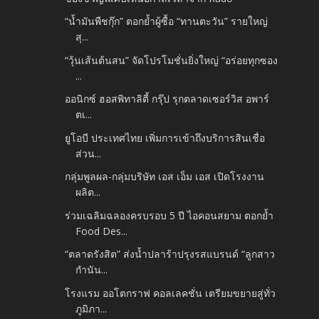
“น้ำมันพืชกุ๊ก” ตอกย้ำผู้ซื้อ “ทานตะวัน” รายใหญ่
สุ...
“วุ้นเส้นต้นสน” จัดโปรโมชั่นยิ่งใหญ่ “อร่อยทุกซอง
...
ออนิกซ์ ฮอสพิทาลิตี้ กรุ๊ป รุกตลาดเซอร์วิส อพาร์
ตเ...
ยูโอบี ประเทศไทย เพิ่มการเข้าถึงบริการสินเชื่อ
ส่วน...
กลุ่มพูลผล-กลุ่มบริษัท เอส เอ็ม เอส เปิดโรงงาน
ผลิต...
ร่วมเฉลิมฉลองครบรอบ 5 ปี ไอคอนสยาม ตอกย้ำ
Food Des...
“ตลาดรังสิต” ส่งน้ำปลาร้าปรุงรสแบรนด์ “ลูกสาว
กำนัน...
โรงแรม ออโตกราฟ คอลเลคชั่น เตรียมขยายสู่ทั่ว
ภูมิภา...