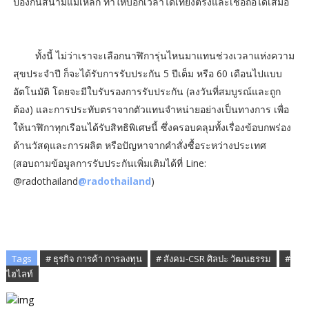
ป้องกันสนามแม่เหล็ก ทำให้บอกเวลาได้เที่ยงตรงและเชื่อถือได้เสมอ
ทั้งนี้ ไม่ว่าเราจะเลือกนาฬิการุ่นไหนมาแทนช่วงเวลาแห่งความ
สุขประจำปี ก็จะได้รับการรับประกัน 5 ปีเต็ม หรือ 60 เดือนไปแบบ
อัตโนมัติ โดยจะมีใบรับรองการรับประกัน (ลงวันที่สมบูรณ์และถูก
ต้อง) และการประทับตราจากตัวแทนจำหน่ายอย่างเป็นทางการ เพื่อ
ให้นาฬิกาทุกเรือนได้รับสิทธิพิเศษนี้ ซึ่งครอบคลุมทั้งเรื่องข้อบกพร่อง
ด้านวัสดุและการผลิต หรือปัญหาจากคำสั่งซื้อระหว่างประเทศ
(สอบถามข้อมูลการรับประกันเพิ่มเติมได้ที่ Line:
@radothailand
@radothailand
)
Tags
# ธุรกิจ การค้า การลงทุน
# สังคม-CSR ศิลปะ วัฒนธรรม
#
ไฮไลท์