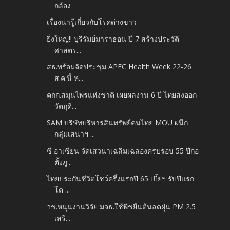
กล้อง
เรื่องน่ารู้เกี่ยวกับโรคด่างขาว
ยิ่งใหญ่!! บุรีรัมย์มาราธอน ปี 7 สร้างประวัติ
ศาสตร...
สธ.พร้อมจัดประชุม APEC Health Week 22-26
ส.ค.นี้ ห...
คกก.สมุนไพรแห่งชาติ เผยผลงาน 6 ปี ไทยส่งออก
วัตถุดิ...
SAM บริษัทบริหารสินทรัพย์คนไทย MOU ผนึก
กลุ่มเสนาฯ ...
ซี อาเซียน จัดเสวนาเฉลิมเฉลองครบรอบ 55 ปีก่อ
ตั้งภู...
ไทยประกันชีวิตโชว์ครึ่งแรกปี 65 เบี้ยฯ รับปีแรก
โต ...
วช.หนุนงานวิจัย มจธ.ใช้พืชยืนต้นลดฝุ่น PM 2.5
เสริ...