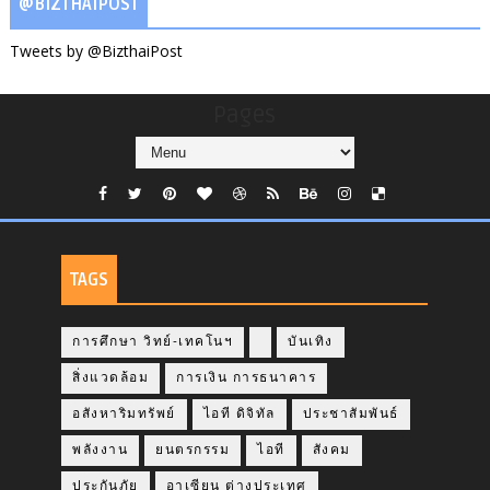
@BIZTHAIPOST
Tweets by @BizthaiPost
Pages
TAGS
การศึกษา วิทย์-เทคโนฯ
บันเทิง
สิ่งแวดล้อม
การเงิน การธนาคาร
อสังหาริมทรัพย์
ไอที ดิจิทัล
ประชาสัมพันธ์
พลังงาน
ยนตรกรรม
ไอที
สังคม
ประกันภัย
อาเซียน ต่างประเทศ