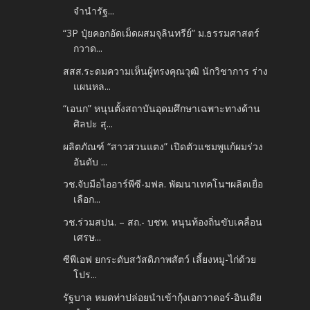
จำนำรัฐ...
“3P ปุ๋ยคอกอัดเม็ดผสมจุลินทรีย์” ม.ธรรมศาสตร์
กวาด...
สสส.ระดมความเห็นผู้ทรงคุณวุฒิ นักวิชาการ ร่าง
แผนหล...
“เอนก” หนุนตั้งสถาบันอุดมศึกษาเฉพาะทางด้าน
ศิลปะ สุ...
ผลิตภัณฑ์ “สาวสวนแตง” เปิดตัวแชมพูแก้ผมร่วง
อันดับ ...
วช.จับมือไออาร์พีซี-มฟล. พัฒนาเทคโนฯผลิตเยื่อ
เลือก...
วช.ร่วมสปน. – สถ.- บชท. หนุนท้องถิ่นขับเคลื่อน
เศรษ...
ซีพีเอฟ ยกระดับสวัสดิภาพสัตว์ เลี้ยงหมู-ไก่ด้วย
โปร...
รัฐบาล หมดท่าปล่อยนำเข้ากุ้งเอกวาดอร์-อินเดีย