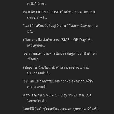
เหนือ” ด้วย...
กคช.จัด OPEN HOUSE เปิดบ้าน “บมจ.เคหะสุข
ประชา” พร้...
“sacit” เตรียมจัดใหญ่ 2 งาน “อัตลักษณ์แห่งสยาม
x C...
เปิดความปัง ส่งท้ายงาน “SME – GP Day” ทำ
เศรษฐกิจพุ...
วช.ร่วมสอศ. บ่มเพาะนักประดิษฐ์สายอาชีวศึกษา
“พัฒนา...
เชิญชวน นักเรียน นักศึกษา ประชาชน ร่วม
ประกวดคลิปวี...
วช. หนุนนวัตกรรมยางพาราผง สู่ผลิตภัณฑ์ผ้า
เบรกรถยนต์
สสว. จัดงาน SME – GP Day 19-21 ส.ค. เปิด
โอกาสใหม่ ...
‘เอสซีจี ไฮม์’ ชูโซลูชั่นครบวงจร รุกตลาด ‘รีบิลด์’...