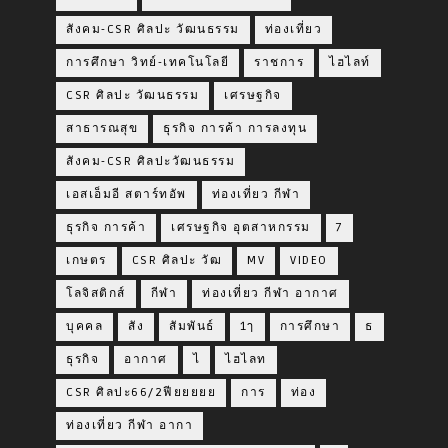
สังคม-CSR ศิลปะ วัฒนธรรม
ท่องเที่ยว
การศึกษา วิทย์-เทคโนโลยี
ราชการ
ไฮไลท์
CSR ศิลปะ วัฒนธรรม
เศรษฐกิจ
สาธารณสุข
ธุรกิจ การค้า การลงทุน
สังคม-CSR ศิลปะวัฒนธรรม
เอสเอ็มอี สตาร์ทอัพ
ท่องเที่ยว กีฬา
ธุรกิจ การค้า
เศรษฐกิจ อุตสาหกรรม
7
เกษตร
CSR ศิลปะ วัฒ
MV
VIDEO
โลจิสติกส์
กีฬา
ท่องเที่ยว กีฬา อากาศ
บุคคล
สัง
สัมพันธ์
1ๅ
การศึกษา
ธ
ธุรกิจ
อากาศ
ไ
ไฮไลท
CSR ศิลปะ66/2ฟียยยยย
การ
ท่อง
ท่องเที่ยว กีฬา อากา