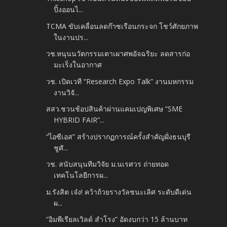
ปิ้งออนไ...
TCMA ขับเคลื่อนลดก๊าซเรือนกระจก โชว์ศักยภาพ
ในงานปร...
วช.หนุนนวัตกรรมเตาเผาศพอัจฉริยะ ลดสารก่อ
มะเร็งในอากาศ
วช. เปิดเวที “Research Expo Talk” งานมหกรรม
งานวิจั...
สสว.ชวนช้อปสินค้าผ่านแคมเปญพิเศษ “SME
HYBRID FAIR”...
“ไอซีเอส” สร้างปรากฏการณ์ครั้งสำคัญฝั่งธนบุรี
ชูศั...
วช. สนับสนุนทีมวิจัย ม.นเรศวร ถ่ายทอด
เทคโนโลยีการผ...
ม.รังสิต เจ๋ง! คว้าถ้วยรางวัลชนะเลิศ ระดับดีเด่น
ผ...
“อิมพีเรียลเวิลด์ สำโรง” อัดงบกว่า 15 ล้านบาท