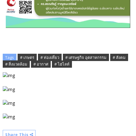
Tags
# เกษตร
# ท่องเที่ยว
# เศรษฐกิจ อุตสาหกรรม
# สังคม
# สิ่งแวดล้อม
# อากาศ
# ไฮไลท์
Share This