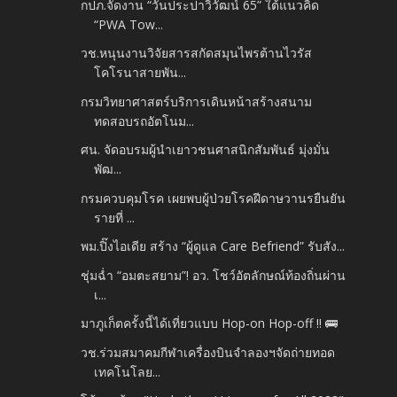
กปภ.จัดงาน “วันประปาวิวัฒน์ 65” ใต้แนวคิด
“PWA Tow...
วช.หนุนงานวิจัยสารสกัดสมุนไพรต้านไวรัส
โคโรนาสายพัน...
กรมวิทยาศาสตร์บริการเดินหน้าสร้างสนาม
ทดสอบรถอัตโนม...
ศน. จัดอบรมผู้นำเยาวชนศาสนิกสัมพันธ์ มุ่งมั่น
พัฒ...
กรมควบคุมโรค เผยพบผู้ป่วยโรคฝีดาษวานรยืนยัน
รายที่ ...
พม.ปิ๊งไอเดีย สร้าง “ผู้ดูแล Care Befriend” รับสัง...
ชุ่มฉ่ำ “อมตะสยาม”! อว. โชว์อัตลักษณ์ท้องถิ่นผ่าน
เ...
มาภูเก็ตครั้งนี้ได้เที่ยวแบบ Hop-on Hop-off !! 🚌
วช.ร่วมสมาคมกีฬาเครื่องบินจำลองฯจัดถ่ายทอด
เทคโนโลย...