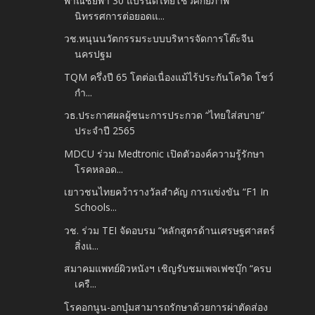
พาณิชย์พา 30 แบรนด์ไทยโชว์ศักยภาพ
นิทรรศการต่อยอดแ...
วช.หนุนนวัตกรรมระบบบริหารจัดการโต๊ะจีน
นครปฐม
TQM ครึ่งปี 65 โตต่อเนื่องแม้ไร้ประกันโควิด โชว์
กำ...
วธ.ประกาศผลผู้ชนะการประกวด “ไทยใส่สบาย”
ประจำปี 2565
MDCU ร่วม Medtronic เปิดตัวองค์ความรู้รักษา
โรคหลอด...
เยาวชนไทยคว้ารางวัลสำคัญ การแข่งขัน “F1 In
Schools...
วช. ร่วม TEI จัดอบรม “หลักสูตรด้านเศรษฐศาสตร์
สิ่งแ...
สมาคมแพทย์ผิวหนังฯ เชิญรับชมเพจเฟซบุ๊ก “ครบ
เครื...
โรคอกนูน-อกบุ๋มสามารถรักษาด้วยการผ่าตัดส่อง