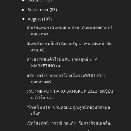
►
September
(83)
►
August
(107)
▼
นักเรียนทุนอานันทมหิดล สาขาทันตแพทยศาสตร์
ต่อยอดคว...
อินฟอร์มาฯ ผนึกกำลังภาครัฐ-เอกชน เดินหน้าจัด
งาน AS...
ห้างสรรพสินค้าโรบินสัน รุกกลยุทธ์ STP
MARKETING เจ...
สสส.-เครือข่ายลดบริโภคเค็มร่วมWHO สร้าง
ยุทธศาสตร์ ...
งาน “NIPPON HAKU BANGKOK 2022” ยกญี่ปุ่น
มาไว้ใน รอ...
“ห้างเซ็นทรัล” ชวนคุณแม่คุณลูกนักช้อปปักหมุด
เช็คอิ...
เปิดวิสัยทัศน์ “วรวุฒิ กุลแก้ว” กับภารกิจขับเคลื่อ...