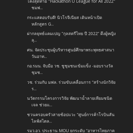
โค้งสุดท้าย "Hackathon U League for All 2022"
ชมฟ...
กระแสตอบรับดี! นิวโรจีเนียส เดินหน้าเปิด
หลักสูตร G...
ผ่ากลยุทธ์แคมเปญ "กุลสตรีไทย ปี 2022” ดึงผู้หญิง
ลุ...
ศน. จัดประชุมผู้บริหารศูนย์ศึกษาพระพุทธศาสนา
วันอาท...
กอ.รมน. จับมือ วช. ชูชุมชนเข้มแข็ง -​มอบรางวัล
ชุมช...
วช. ร่วมกับ มฟล. ร่วมขับเคลื่อนการ “สร้างนักวิจัย
ร...
นวัตกรรมโครงการวิจัย พัฒนาน้ำลายเทียมชนิด
เจล ช่วยแ...
ชวนครอบครัวสายช้อปแวะ “ศูนย์การค้าโรบินสัน
ไลฟ์สไตล...
รมว.อว. ประธาน MOU ยกระดับ “อาหารไทยภาค