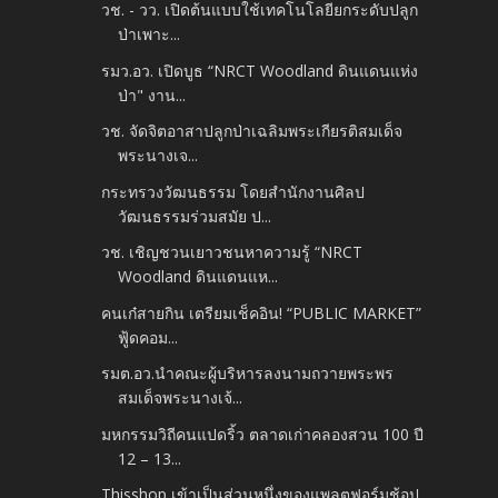
วช. - วว. เปิดต้นแบบใช้เทคโนโลยียกระดับปลูก
ป่าเพาะ...
รมว.อว. เปิดบูธ “NRCT Woodland ดินแดนแห่ง
ป่า" งาน...
วช. จัดจิตอาสาปลูกป่าเฉลิมพระเกียรติสมเด็จ
พระนางเจ...
กระทรวงวัฒนธรรม โดยสำนักงานศิลป
วัฒนธรรมร่วมสมัย ป...
วช. เชิญชวนเยาวชนหาความรู้ “NRCT
Woodland ดินแดนแห...
คนเก๋สายกิน เตรียมเช็คอิน! “PUBLIC MARKET”
ฟู้ดคอม...
รมต.อว.นำคณะผู้บริหารลงนามถวายพระพร
สมเด็จพระนางเจ้...
มหกรรมวิถีคนแปดริ้ว ตลาดเก่าคลองสวน 100 ปี
12 – 13...
Thisshop เข้าเป็นส่วนหนึ่งของแพลตฟอร์มช้อป