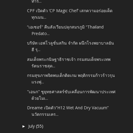
ทำร้...
CPF เปิดตัว ‘CP Magic Chef’ เสกความอร่อยเด็ด
ทุกเมน...
“เอเซอร์” คืนสังเวียนปลุกสมรภูมิ “Thailand
Predato...
บริษัท เอฟโวลูชั่นสกิน จำกัด ผนึกโรงพยาบาลยัน
ฮี รุ...
สมเด็จพระกนิษฐาธิราชเจ้า กรมสมเด็จพระเทพ
รัตนราชสุด...
กรมสุขภาพจิตพบเด็กติดเกม พฤติกรรมก้าวร้าวรุน
แรงพุ่...
"เอนก" ชูยุทธศาสตร์ขับเคลื่อนการพัฒนาประเทศ
ด้วยโมเ...
Dreame เปิดตัว“H12 Wet And Dry Vacuum”
นวัตกรรมเคร...
July
(55)
►