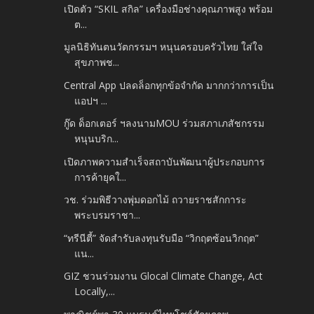
เปิดตัว “SKIL สกิล” เครื่องมือช่างคุณภาพสูง พร้อม
ต...
มูลนิธิทันตนวัตกรรมฯ หนุนครอบครัวไทย ใส่ใจ
สุขภาพช...
Central App ปลดล็อกทุกข้อจำกัด มากกว่าการเป็น
แอปฯ ...
กู๊ด ด็อกเตอร์ ฯลงนามMOU ร่วมสภาเภสัชกรรม
หนุนบริก...
เปิดภาพความสำเร็จสถาบันพัฒนาผู้ประกอบการ
การค้ายุคใ...
วช. ร่วมพิธีวางพุ่มดอกไม้ ถวายราชสักการะ
พระบรมราชา...
“ทรีนีตี้” จัดสำรับลงทุนรับมือ “วิกฤตซ้อนวิกฤต”
แน...
GIZ ชวนร่วมงาน Glocal Climate Change, Act
Locally,...