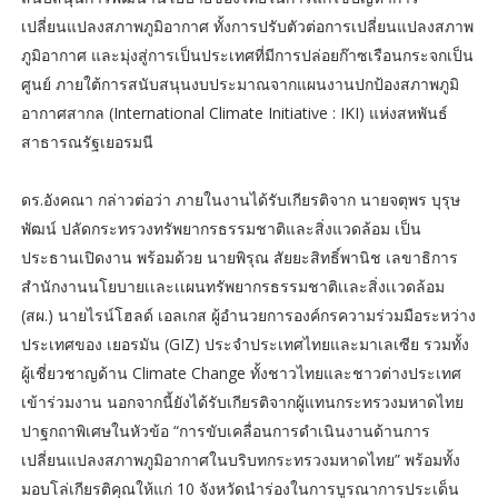
เปลี่ยนแปลงสภาพภูมิอากาศ ทั้งการปรับตัวต่อการเปลี่ยนแปลงสภาพ
ภูมิอากาศ และมุ่งสู่การเป็นประเทศที่มีการปล่อยก๊าซเรือนกระจกเป็น
ศูนย์ ภายใต้การสนับสนุนงบประมาณจากแผนงานปกป้องสภาพภูมิ
อากาศสากล (International Climate Initiative : IKI) แห่งสหพันธ์
สาธารณรัฐเยอรมนี
ดร.อังคณา กล่าวต่อว่า ภายในงานได้รับเกียรติจาก นายจตุพร บุรุษ
พัฒน์ ปลัดกระทรวงทรัพยากรธรรมชาติและสิ่งแวดล้อม เป็น
ประธานเปิดงาน พร้อมด้วย นายพิรุณ สัยยะสิทธิ์พานิช เลขาธิการ
สำนักงานนโยบายเเละเเผนทรัพยากรธรรมชาติเเละสิ่งเเวดล้อม
(สผ.) นายไรน์โฮลด์ เอลเกส ผู้อำนวยการองค์กรความร่วมมือระหว่าง
ประเทศของ เยอรมัน (GIZ) ประจำประเทศไทยและมาเลเซีย รวมทั้ง
ผู้เชี่ยวชาญด้าน Climate Change ทั้งชาวไทยและชาวต่างประเทศ
เข้าร่วมงาน นอกจากนี้ยังได้รับเกียรติจากผู้แทนกระทรวงมหาดไทย
ปาฐกถาพิเศษในหัวข้อ “การขับเคลื่อนการดำเนินงานด้านการ
เปลี่ยนแปลงสภาพภูมิอากาศในบริบทกระทรวงมหาดไทย” พร้อมทั้ง
มอบโล่เกียรติคุณให้แก่ 10 จังหวัดนำร่องในการบูรณาการประเด็น