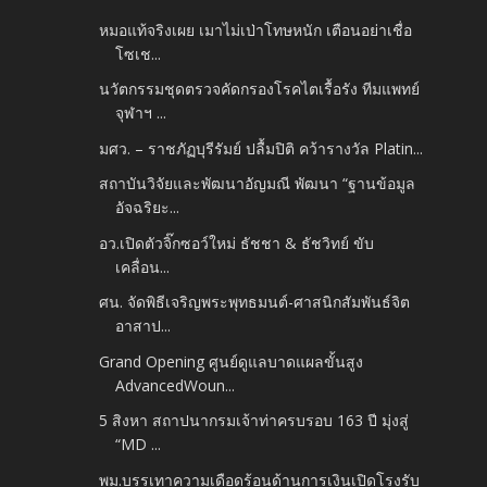
หมอแท้จริงเผย เมาไม่เป่าโทษหนัก เตือนอย่าเชื่อ
โซเช...
นวัตกรรมชุดตรวจคัดกรองโรคไตเรื้อรัง ทีมแพทย์
จุฬาฯ ...
มศว. – ราชภัฏบุรีรัมย์ ปลื้มปิติ คว้ารางวัล Platin...
สถาบันวิจัยและพัฒนาอัญมณี พัฒนา “ฐานข้อมูล
อัจฉริยะ...
อว.เปิดตัวจิ๊กซอว์ใหม่ ธัชชา & ธัชวิทย์ ขับ
เคลื่อน...
ศน. จัดพิธีเจริญพระพุทธมนต์-ศาสนิกสัมพันธ์จิต
อาสาป...
Grand Opening ศูนย์ดูแลบาดแผลขั้นสูง
Advanced​Woun...
5 สิงหา สถาปนากรมเจ้าท่าครบรอบ 163 ปี มุ่งสู่
“MD ...
พม.บรรเทาความเดือดร้อนด้านการเงินเปิดโรงรับ