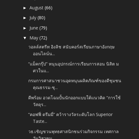
August
(66)
►
July
(80)
►
June
(79)
►
May
(72)
▼
วอลล์สตรีท อิงลิช สนับคอร์สเรียนภาษาอังกฤษ
ออนไลน์น...
“แม็คกรุ๊ป” หนุนอุปกรณ์การเรียนการสอน นิสิต ม
ศวในแ...
กรมการศาสนาชวนอุดหนุนผลิตภัณฑ์ของดีชุมชน
คุณธรรม-ชุ...
ดีพร้อม อวดโฉมปั้นนักออกแบบใต้แนวคิด “การใช้
วัสดุร...
“คอฟฟี่ ดรีมมี่” คว้ารางวัลระดับโลก Superior
Taste...
วธ.เชิญชวนพุทธศาสนิกชนร่วมกิจกรรม เทศกาล
วันวิสาขบู...