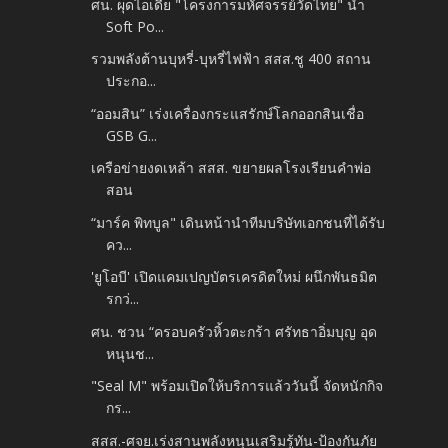
ศน. ผุดไอเดีย "โครงการมหัศจรรย์วัดไทย" นำ
Soft Po...
รวมพลังต้านบุหรี่-บุหรี่ไฟฟ้า สสส.ชู 400 สถาน
ประกอ...
“ออมสิน” เร่งเครื่องกระแสรักษ์โลกออกสินเชื่อ
GSB G...
เครือข่ายงดเหล้า สสส. ขยายผลโรงเรียนคำพ่อ
สอน
“มาร์ค พิทบูล" เดินหน้านำทีมบริษัทเอกชนที่ได้รับ
คว...
'ยูโอบี'​ เปิดแคมเปญบัตรเครดิตใหม่ ผนึกพันธมิต
รกว่...
ศน. ชวน “ครอบครัวหิ้วตะกร้า ศรัทธาอิ่มบุญ อุด
หนุนช...
"Seal M" พร้อมเปิดให้บริการแล้ววันนี้ จัดหนักกิจ
กร...
สสส.-ศจย.เร่งสานพลังหนุนเสริมรู้ทัน-ป้องกันภัย