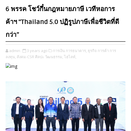
6 พรรค โชว์กึ๋นกฎหมายภาษี เวทีหอการ
ค้าฯ “Thailand 5.0 ปฏิรูปภาษีเพื่อชีวิตที่ดี
กว่า”
admin
3 years ago
การเงิน การธนาคาร,
ธุรกิจ การค้า การ
ลงทุน,
สังคม-CSR ศิลปะ วัฒนธรรม,
ไฮไลท์,