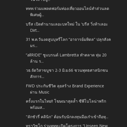
ททท.ร่วมแพลตฟอร์มท่องเที่ยวออนไลน์ทำส่วนลด
พิเศษผู้...
บรีส เปิดตำนานเลอะบทใหม่ ใน ‘บรีส วิ่งท้าเลอะ
Dirt...
31 พ.ค.วันงดสูบบุหรี่โลก “อาจารย์มหิดล” ปลุกสังค
มร...
“allRIDE” ชูแบรนด์ Lambretta ทำตลาด ทุ่ม 20
ล้าน ร...
วธ.จัดวิสาขบูชา 2-3 มิ.ย.66 ชวนพุทธศาสนิกชน
สักการ...
FWD ประกันชีวิต ลุยสร้าง Brand Experience
ผ่าน Music
ครั้งแรกในไทย!! โฆษณาสุดล้ำ ซีพีโบโลน่าพริก
พร้อมส...
"ลักชัวรี่ คลินิก" ต้อนรับนักลงทุนมือเก๋าเข้าถือหุ...
ทราวิซโก ร่วมททท.เปิดโครงการ “Unseen New