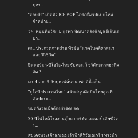
บุหร...
“ดอยคำ” เปิดตัว ICE POP ไอศกรีมรูปแบบใหม่
จำหน่าย...
วช. หนุนทีมวิจัย ม.บูรพา พัฒนาคลังข้อมูลดีเอ็นเอ
บา...
ศน. ประกวดภาพถ่าย หัวข้อ “นาคในคติศาสนา
และวิถีชีวิต”
อินฟอร์มา-บีโอไอ-ไทยซับคอน โชว์ศักยภาพธุรกิจ
จัด 3...
มา 4 จ่าย 3 กับบุฟเฟต์นานาชาติมื้อเย็น
"ยูโอบี ประเทศไทย" สนับสนุนศิลปินไทยสู่เวที
ศิลปะระ...
หมดกังวลเมื่อต้องผ่าตัดปอด
30 ปีไฟไหม้โรงงานตุ๊กตา บริษัท เคเดอร์ เสียชีวิต
1...
สมเด็จพระเจ้าลูกเธอ เจ้าฟ้าสิริวัณณวรีฯ ทรงนำ