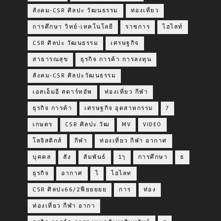
สังคม-CSR ศิลปะ วัฒนธรรม
ท่องเที่ยว
การศึกษา วิทย์-เทคโนโลยี
ราชการ
ไฮไลท์
CSR ศิลปะ วัฒนธรรม
เศรษฐกิจ
สาธารณสุข
ธุรกิจ การค้า การลงทุน
สังคม-CSR ศิลปะวัฒนธรรม
เอสเอ็มอี สตาร์ทอัพ
ท่องเที่ยว กีฬา
ธุรกิจ การค้า
เศรษฐกิจ อุตสาหกรรม
7
เกษตร
CSR ศิลปะ วัฒ
MV
VIDEO
โลจิสติกส์
กีฬา
ท่องเที่ยว กีฬา อากาศ
บุคคล
สัง
สัมพันธ์
1ๅ
การศึกษา
ธ
ธุรกิจ
อากาศ
ไ
ไฮไลท
CSR ศิลปะ66/2ฟียยยยย
การ
ท่อง
ท่องเที่ยว กีฬา อากา