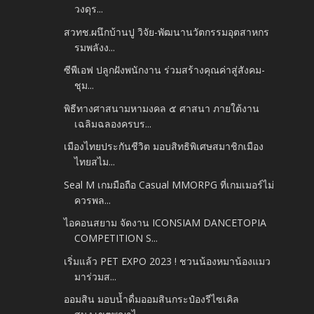
วงดุร...
สวทช.ผนึกบ้านปู วิจัย-พัฒนานวัตกรรมอุตสาหกร
รมพลังง...
ซีพีเอฟ ปลูกฝังพนักงาน ร่วมสร้างคุณค่าสู่สังคม-
ชุม...
พิธีทางศาสนามหามงคล ๕ ศาสนา ภายใต้งาน
เฉลิมฉลองครบร...
เมืองไทยประกันชีวิต มอบสิทธิพิเศษสมาชิกเมือง
ไทยสไม...
Seal M เกมมือถือ Casual MMORPG ที่เกมเมอร์ไม่
ควรพล...
ไอคอนสยาม จัดงาน ICONSIAM DANCETOPIA
COMPETITION S...
เริ่มแล้ว PET EXPO 2023 ! ชวนน้องหมาน้องแมว
มาร่วมส...
ออมสิน มอบน้ำดื่มออมสินกระป๋องรีไซเคิล