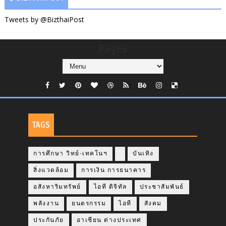
Tweets by @BizthaiPost
Pages
TAGS
การศึกษา วิทย์-เทคโนฯ
บันเทิง
สิ่งแวดล้อม
การเงิน การธนาคาร
อสังหาริมทรัพย์
ไอที ดิจิทัล
ประชาสัมพันธ์
พลังงาน
ยนตรกรรม
ไอที
สังคม
ประกันภัย
อาเซียน ต่างประเทศ