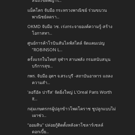
สนง.เขตพญาไ...
แม็คโคร จับมือ กระทรวงพาณิชย์ ร่วมขบวน
พาณิชย์ลดรา...
OKMD จับมือ วช. เร่งกระจายองค์ความรู้-สร้าง
โอกาสทา...
ศูนย์การค้าโรบินสันไลฟ์สไตล์ จัดแคมเปญ
“ROBINSON L...
ครั้งแรกในไทย!! จุฬาฯ สานพลัง กรมสนับสนุน
บริการสุข...
กพร. จับมือ อุตฯ จ.สระบุรี -สถาบันอาหาร แถลง
ความสำ...
'ลอรีอัล ปารีส' จัดยิ่งใหญ่ L'Oreal Paris Worth
It...
กลุ่มเกษตรกรผู้ปลูกข้าวโพดโคราช ชูปลูกแบบไม่
เผาช่ว...
“ออมสิน” ปล่อยกู้ติดตั้งหลังคาโซลาร์เซลล์
ดอกเบี้ย...