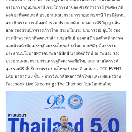
กรรมการกฎหมายภาษี ภายใต้การนำของ ศาสตราจารย์ (พิเศษ) กิติ
พงศ์ อุรพีพัฒนพงศ์ ประธานคณะกรรมการกฎหมายภาษี โดยมีผู้แทน
จาก 6 พรรคการเมืองเข้าร่วม ประกอบด้วย นางสาวศิริกัญญา ตัน
สกุล รองหัวหน้าพรรคก้าวไกล ฝ่ายนโยบาย นายวรวุฒิ อุ่นใจ รอง
หัวหน้าพรรคชาติพัฒนากล้า นายสุพันธุ์ มงคลสุธี รองหัวหน้าพรรค
และหัวหน้าทีมเศรษฐกิจพรรคไทยสร้างไทย นายพิสิฐ ลี้อาธรรม
ประธานนโยบายพรรคประชาธิปัตย์ นายกิตติรัตน์ ณ ระนอง รอง
ประธานคณะกรรมการเศรษฐกิจพรรคเพื่อไทย และ นายไตรรงค์
สุวรรณคีรี ที่ปรึกษาพรรครวมไทยสร้างชาติ ณ ห้อง UTCC EVENT
LAB อาคาร 23 ชั้น 7 มหาวิทยาลัยหอการค้าไทย และเผยแพร่ผ่าน
Facebook Live Streaming : ThaiChamber ไปพร้อมกันด้วย