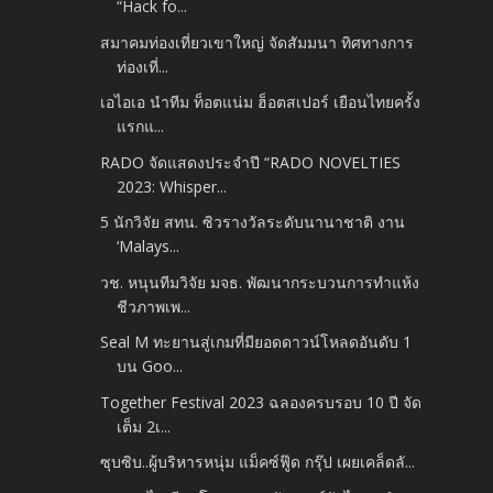
“Hack fo...
สมาคมท่องเที่ยวเขาใหญ่ จัดสัมมนา ทิศทางการ
ท่องเที่...
เอไอเอ นำทีม ท็อตแน่ม ฮ็อตสเปอร์ เยือนไทยครั้ง
แรกแ...
RADO จัดแสดงประจำปี “RADO NOVELTIES
2023: Whisper...
5 นักวิจัย สทน. ซิวรางวัลระดับนานาชาติ งาน
‘Malays...
วช. หนุนทีมวิจัย มจธ. พัฒนากระบวนการทำแห้ง
ชีวภาพเพ...
Seal M ทะยานสู่เกมที่มียอดดาวน์โหลดอันดับ 1
บน Goo...
Together Festival 2023 ฉลองครบรอบ 10 ปี จัด
เต็ม 2เ...
ซุบซิบ..ผู้บริหารหนุ่ม แม็คซ์ฟู๊ด กรุ๊ป เผยเคล็ดลั...