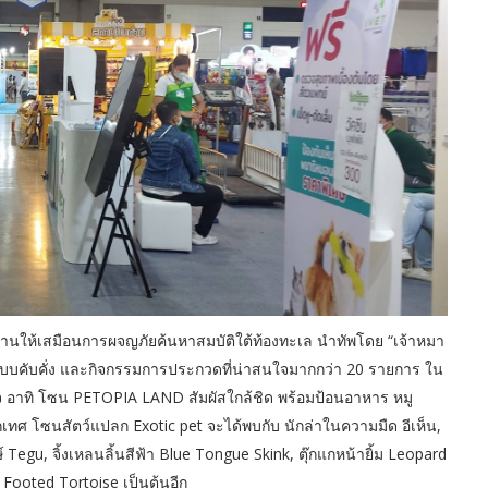
นให้เสมือนการผจญภัยค้นหาสมบัติใต้ท้องทะเล นำทัพโดย “เจ้าหมา
งแบบคับคั่ง และกิจกรรมการประกวดที่น่าสนใจมากกว่า 20 รายการ ใน
จ อาทิ โซน PETOPIA LAND สัมผัสใกล้ชิด พร้อมป้อนอาหาร หมู
กเทศ โซนสัตว์แปลก Exotic pet จะได้พบกับ นักล่าในความมืด อีเห็น,
กษ์ Tegu, จิ้งเหลนลิ้นสีฟ้า Blue Tongue Skink, ตุ๊กแกหน้ายิ้ม Leopard
 Footed Tortoise เป็นต้นอีก