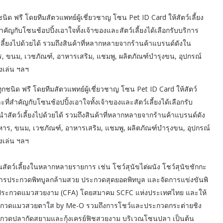
กชนิด ฟรี โดยทีมสัตวแพทย์ผู้เชี่ยวชาญ โซน Pet ID Card ให้สัตว์เลี้ยง
ัญกับโซนช้อปปิ้งเอาใจทั้งเจ้าของและสัตว์เลี้ยงได้เลือกรับบริการ
เลี้ยงไปด้วยได้ รวมถึงสินค้าที่หลากหลายจากร้านค้าแบรนด์ดังใน
, ขนม, เวชภัณฑ์, อาหารเสริม, แชมพู, ผลิตภัณฑ์บำรุงขน, อุปกรณ์
องเล่น ฯลฯ
งทุกชนิด ฟรี โดยทีมสัตวแพทย์ผู้เชี่ยวชาญ โซน Pet ID Card ให้สัตว์
ี่สำคัญกับโซนช้อปปิ้งเอาใจทั้งเจ้าของและสัตว์เลี้ยงได้เลือกรับ
นำสัตว์เลี้ยงไปด้วยได้ รวมถึงสินค้าที่หลากหลายจากร้านค้าแบรนด์ดัง
าร, ขนม, เวชภัณฑ์, อาหารเสริม, แชมพู, ผลิตภัณฑ์บำรุงขน, อุปกรณ์
องเล่น ฯลฯ
ตว์เลี้ยงในหลากหลายรายการ เช่น โชว์สุนัขไต่ผนัง โชว์สุนัขชักกะ
ัดการประกวดพิทบูลกล้ามสวย ประกวดสุดยอดพิทบูล และจัดการแข่งขันพิ
รประกวดแมวสวยงาม (CFA) โดยสมาคม SCFC แห่งประเทศไทย และให้
ะกวดแมวสวยตาใส by Me-O รวมถึงการโชว์และประกวดกระต่ายชิง
วดปลากัดสยามและกุ้งเครย์ฟิชสวยงาม บริเวณโซนปลา เป็นต้น