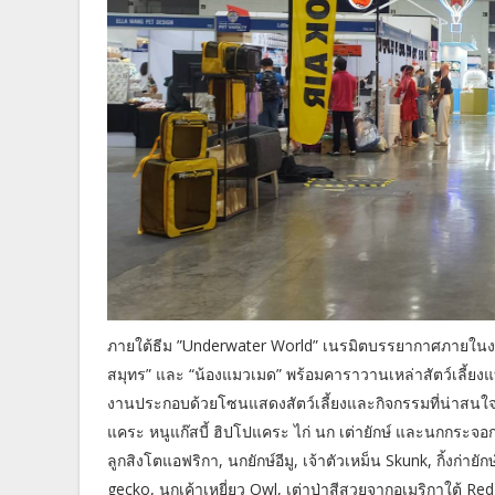
ภายใต้ธีม ”Underwater World” เนรมิตบรรยากาศภายในงา
สมุทร” และ “น้องแมวเมด” พร้อมคาราวานเหล่าสัตว์เลี้ย
งานประกอบด้วยโซนแสดงสัตว์เลี้ยงและกิจกรรมที่น่าสนใ
แคระ หนูแก๊สบี้ ฮิปโปแคระ ไก่ นก เต่ายักษ์ และนกกระจอ
ลูกสิงโตแอฟริกา, นกยักษ์อีมู, เจ้าตัวเหม็น Skunk, กิ้งก่ายั
gecko, นกเค้าเหยี่ยว Owl, เต่าป่าสีสวยจากอเมริกาใต้ Red