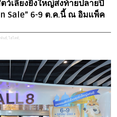
ว์เลี้ยงยิ่งใหญ่ส่งท้ายปลายปี
 Sale” 6-9 ต.ค.นี้ ณ อิมแพ็ค
ันธ์,
ไฮไลท์,