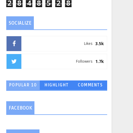
2
8
4
8
5
2
8
SOCIALIZE
3.5k
Likes
1.7k
Followers
POPULAR 10
HIGHLIGHT
COMMENTS
FACEBOOK