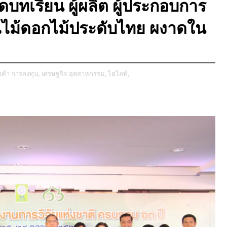
ดบทเรียน ผู้ผลิต ผู้ประกอบการ
รณไม้ดอกไม้ประดับไทย ผงาดใน
รค้า การลงทุน,
เศรษฐกิจ อุตสาหกรรม,
ไฮไลท์,