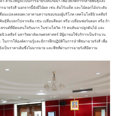
้ว ส่วนใหญ่จะเป็นการฉายรังสีแกมม่า เพื่อให้เกิดการกลายพันธุ์และ
ยการฉายรังสี นอกจากนี้ยังมีไม้ผล เช่น ส้มไร้เมล็ด และไม้ดอกไม้ประดับ
ปลี่ยนแปลงตลอดเวลาตามความชอบของผู้บริโภค เทคโนโลยีนิวเคลียร์
พันธุ์ที่แปลกไปจากเดิม เช่น เปลี่ยนสีดอก หรือ เปลี่ยนฟอร์มดอก หรือ ถ้า
าเป็นเทรนด์ที่มีคนสนใจกันมาก ในช่วงโควิด-19 คนหันมาปลูกต้นไม้ และ
จัยนิวเคลียร์ มหาวิทยาลัยเกษตรศาสตร์ มีผู้มาขอใช้บริการเป็นจำนวน
 วช. ในการให้องค์ความรู้และมีการฝึกปฏิบัติในการนำพืชมาฉายรังสี เพื่อ
ยังเป็นราคาเดิมซึ่งไม่มากมาย และพืชที่ผ่านการฉายรังสีมีความ