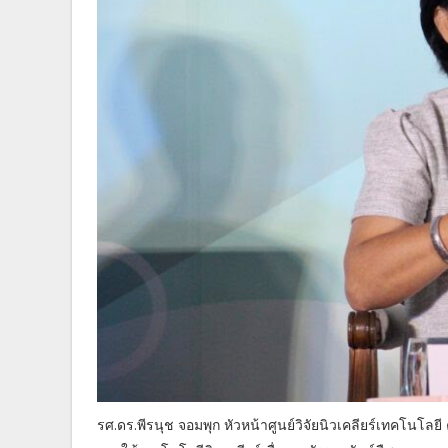
รศ.ดร.พีรนุช จอมพุก หัวหน้าศูนย์วิจัยนิวเคลียร์เทคโนโ