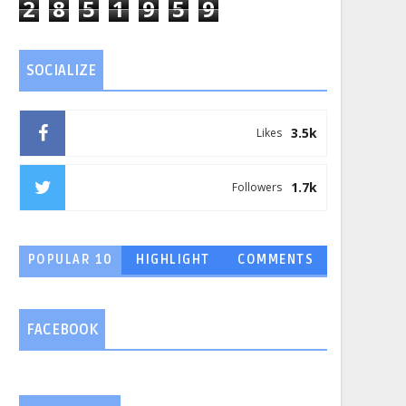
2
8
5
1
9
5
9
SOCIALIZE
3.5k
Likes
1.7k
Followers
POPULAR 10
HIGHLIGHT
COMMENTS
FACEBOOK