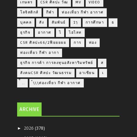
เกษตร
CSR ศิลปะ วัฒ
MV
VIDEO
โลจิสติกส์
กีฬา
ท่องเที่ยว กีฬา อากาศ
บุคคล
สัง
สัมพันธ์
1ๅ
การศึกษา
ธ
ธุรกิจ
อากาศ
ไ
ไฮไลท
CSR ศิลปะ66/2ฟียยยยย
การ
ท่อง
ท่องเที่ยว กีฬา อากา
ธุรกิจ การค้า การลงทุนอสังหาริมทรัพย์
ส
สังคมCSR ศิลปะ วัฒนธรรม
อาเซียน
เ
่่ื​ ..
้\\\ท่องเที่ยว กีฬา อากาศ
ARCHIVE
2026
(378)
►