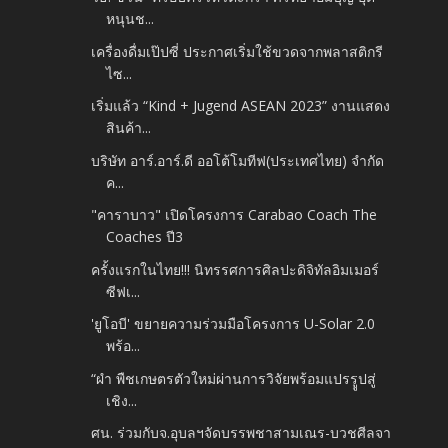
หนุนช...
เครื่องดื่มเป๊ปซี่ ประกาศเริ่มใช้ขวดจากพลาสติกรี
ไซ...
เริ่มแล้ว “Kind + Jugend ASEAN 2023” งานแสดง
สินค้า...
บริษัท อาร์.อาร์.ดี ออโต้โมทีฟ(ประเทศไทย) จำกัด
ค...
"คาราบาว" เปิดโครงการ Carabao Coach The
Coaches ปี3
ครั้งแรกในไทย!!! นิทรรศการศิลปะดิจิทัลอิมเมอร์
ซีฟเ...
'ยูโอบี'​ ขยายความร่วมมือโครงการ U-Solar 2.0
พร้อ...
“ผำ พืชเกษตรตัวใหม่ผ่านการวิจัยพร้อมแปรรููปสู่
เชิง...
ศน. ร่วมกับจ.อุบลฯจัดบรรพชาสามเณร-บวชศีลจา