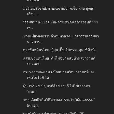
มอร์เตอร์ไซค์ยังครองแชมป์บาดเจ็บ ตาย สูงสุด
เกือบ ...
“ออมสิน” เผยยอดเงินฝากพิเศษฉลองก้าวสู่ปีที่ 111
เพ...
ชวนเที่ยวสงกรานต์วัดมหาธาตุ 9 กิจกรรมเสริมอำ
นาจบาร...
สองพันธมิตรไทย-ญี่ปุ่น ตั้งบริษัทร่วมทุน ‘ซีพี-อูโ...
สสส.ชวนคนไทย “ดื่มไม่ขับ” กลับบ้านสงกรานต์
ปลอดภัย
กระทรวงพลังงาน ผนึกสมาคมวิทยาศาสตร์และ
เทคโนโลยี ไท...
ฝุ่น PM 2.5 ปัญหาที่ต้องเร่งแก้ ไม่ใช่เวลาหา
“แพะ”
วธ.ปล่อยมิวสิควิดีโอเพลง “รวมใจ ใฝ่คุณธรรม”
(คุณธร...
กองบังคับการตำรวจทางหลวง จับมือ GS