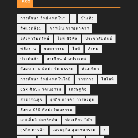
TAGS
การศึกษา วิทย์-เทคโนฯ
บันเทิง
สิ่งแวดล้อม
การเงิน การธนาคาร
อสังหาริมทรัพย์
ไอที ดิจิทัล
ประชาสัมพันธ์
พลังงาน
ยนตรกรรม
ไอที
สังคม
ประกันภัย
อาเซียน ต่างประเทศ
สังคม-CSR ศิลปะ วัฒนธรรม
ท่องเที่ยว
การศึกษา วิทย์-เทคโนโลยี
ราชการ
ไฮไลท์
CSR ศิลปะ วัฒนธรรม
เศรษฐกิจ
สาธารณสุข
ธุรกิจ การค้า การลงทุน
สังคม-CSR ศิลปะวัฒนธรรม
เอสเอ็มอี สตาร์ทอัพ
ท่องเที่ยว กีฬา
ธุรกิจ การค้า
เศรษฐกิจ อุตสาหกรรม
7