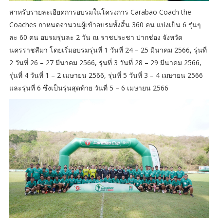
สาหรับรายละเอียดการอบรมในโครงการ Carabao Coach the
Coaches กาหนดจานวนผู้เข้าอบรมทั้งสิ้น 360 คน แบ่งเป็น 6 รุ่นๆ
ละ 60 คน อบรมรุ่นละ 2 วัน ณ ราชประชา ปากช่อง จังหวัด
นครราชสีมา โดยเริ่มอบรมรุ่นที่ 1 วันที่ 24 – 25 มีนาคม 2566, รุ่นที่
2 วันที่ 26 – 27 มีนาคม 2566, รุ่นที่ 3 วันที่ 28 – 29 มีนาคม 2566,
รุ่นที่ 4 วันที่ 1 – 2 เมษายน 2566, รุ่นที่ 5 วันที่ 3 – 4 เมษายน 2566
และรุ่นที่ 6 ซึ่งเป็นรุ่นสุดท้าย วันที่ 5 – 6 เมษายน 2566