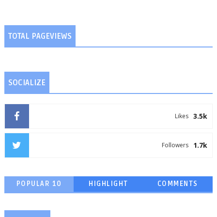
TOTAL PAGEVIEWS
SOCIALIZE
3.5k
Likes
1.7k
Followers
POPULAR 10
HIGHLIGHT
COMMENTS