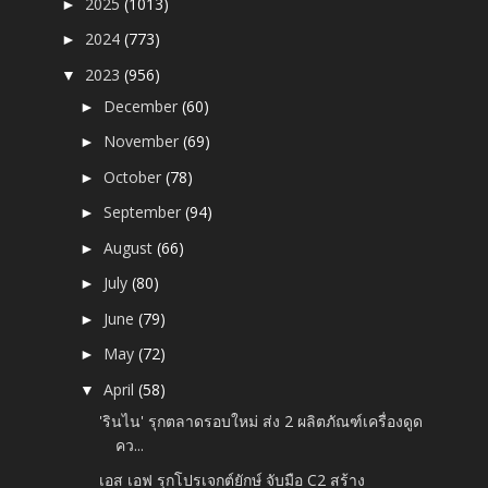
2025
(1013)
►
2024
(773)
►
2023
(956)
▼
December
(60)
►
November
(69)
►
October
(78)
►
September
(94)
►
August
(66)
►
July
(80)
►
June
(79)
►
May
(72)
►
April
(58)
▼
'รินไน' รุกตลาดรอบใหม่ ส่ง 2 ผลิตภัณฑ์เครื่องดูด
คว...
เอส เอฟ รุกโปรเจกต์ยักษ์ จับมือ C2 สร้าง