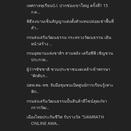
เทศกาลทุเรียนG.I. ปากช่องเขาใหญ่ ครั้งที่1 15
ก.ค....
พิธีลงนามเซ็นสัญญาแต่งตั้งตัวแทนปล่อยเช่าพื้นที่
สำ...
กรมส่งเสริมวัฒนธรรม กระทรวงวัฒนธรรม เดิน
หน้าสร้าง ...
กรมอุทยานแห่งชาติฯ สานพลัง เครือซีพี เชิญชวน
ประกวด...
ผู้ว่าฯชัชชาติ ชวนประชาชนงดเหล้าเข้าพรรษา
“พักตับร...
ปตท.สผ.-ทช. จับมือชุมชนเปิดศูนย์การเรียนรู้เพาะ
ฟัก...
กรมส่งเสริมวัฒนธรรมปั้นสินค้าดีไซน์สุดเก๋จา
กรากวัฒ...
เมืองไทยประกันชีวิต รับรางวัล “SIAMRATH
ONLINE AWA...