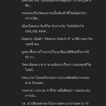
ปตท.สผ.-ทช. จับมือชุมชนเปิดศูนย์การเรียนรู้เพาะ
ฟัก...
กรมส่งเสริมวัฒนธรรมปั้นสินค้าดีไซน์สุดเก๋จา
กรากวัฒ...
เมืองไทยประกันชีวิต รับรางวัล “SIAMRATH
ONLINE AWA...
Maimo เปิดตัว “Maimo Watch R” นาฬิกาสมาร์ท
วอทช์ ตอ...
มูลค่าซื้อขายโรงแรมในเอเชียแปซิฟิกครึ่งแรกปี
65 รว...
วิทยาลัยเพาะช่าง ชวนค้นหาเรื่องราวของทุกชีวิต
ไปพร้...
สทน.แจง ไม่เคยรับรองการประหยัดพลังงานของ
สาย Ensave...
วงเสวนา แกะปม 4 ชีวิต เหยื่อพิษสุรา เผยประสบ
การณ์เ...
วธ. นำเทียนพรรษาไปถวายพระอารามหลวง 10