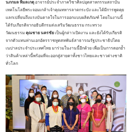
นภกมล พิมลเกตุ
อาจารย์ประจำภาควิชาศิลปอุตสาหกรรมสถาบัน
เทคโนโลยีพระจอมเกล้าเจ้าคุณทหารลาดกระบัง และได้มีการพูดคุย
แลกเปลี่ยนถึงแรงบันดาลใจในการออกแบบผลิตภัณฑ์ โดยในงานนี้
ได้รับเกียรติจากอธิบดีกรมส่งเสริมวัฒนธรรม กระทรวง
วัฒนธรรม
คุณชาย นครชัย
เป็นผู้กล่าวเปิดงาน และยังได้รับเกียรติ
จากตัวแทนท่านเอกอัครราชทูตสหพันธ์สาธารณรัฐประชาธิปไตย
เนปาลประจำประเทศไทย มาร่วมในงานนี้อีกด้วย เพื่อเป็นการตอกย้ำ
ว่าสินค้าเหล่านี้พร้อมที่จะออกสู่สายตาทั้งชาวไทยและชาวต่างชาติ
ทั่วโลก