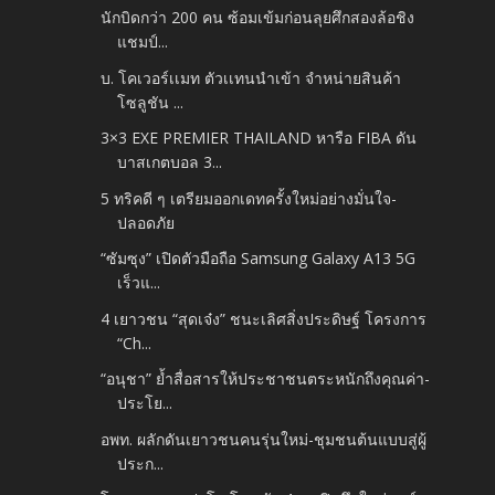
นักบิดกว่า 200 คน ซ้อมเข้มก่อนลุยศึกสองล้อชิง
แชมป์...
บ. โคเวอร์เเมท ตัวเเทนนำเข้า จำหน่ายสินค้า
โซลูชัน ...
3×3 EXE PREMIER THAILAND หารือ FIBA ดัน
บาสเกตบอล 3...
5 ทริคดี ๆ เตรียมออกเดทครั้งใหม่อย่างมั่นใจ-
ปลอดภัย
“ซัมซุง” เปิดตัวมือถือ Samsung Galaxy A13 5G
เร็วแ...
4 เยาวชน “สุดเจ๋ง” ชนะเลิศสิ่งประดิษฐ์ โครงการ
“Ch...
“อนุชา” ย้ำสื่อสารให้ประชาชนตระหนักถึงคุณค่า-
ประโย...
อพท. ผลักดันเยาวชนคนรุ่นใหม่-ชุมชนต้นแบบสู่ผู้
ประก...