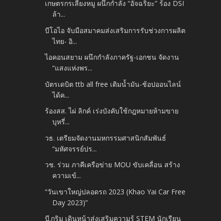
เกษตรกรเลี้ยงหมู ผนึกกำลัง “อัจฉริยะ” ร้อง DSI
ล้า...
บีโอไอ จับมือสมาคมส่งเสริมการรับช่วงการผลิต
ไทย- อิ...
ไอคอนสยาม ผนึกกำลังภาครัฐ-เอกชน จัดงาน
“แสงแห่งพร...
บัตรเดบิต ttb all free เติมน้ำมัน-ช้อปออนไลน์
ได้ค...
ร้องสส. ไผ่ ลิกค์ เร่งบังคับใช้กฎหมายห้ามขาย
บุหรี่...
วธ. เตรียมจัดงานมหกรรมศาสนิกสัมพันธ์
“มหัศจรรย์ปร...
วช. ร่วม ภาคีเครือข่าย MOU ขับเคลื่อน สร้าง
ความเข้...
“วันเขาใหญ่ปลอดรถ 2023 (Khao Yai Car Free
Day 2023)”
บี.กริม เดินหน้าส่งเสริมความรู้ STEM นักเรียน