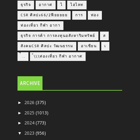
ธุรกิจ
อากาศ
ไ
ไฮไลท
CSR ศิลปะ66/2ฟียยยยย
การ
ท่อง
ท่องเที่ยว กีฬา อากา
ธุรกิจ การค้า การลงทุนอสังหาริมทรัพย์
ส
สังคมCSR ศิลปะ วัฒนธรรม
อาเซียน
เ
่่ื​ ..
้\\\ท่องเที่ยว กีฬา อากาศ
ARCHIVE
2026
(375)
►
2025
(1013)
►
2024
(773)
►
2023
(956)
▼