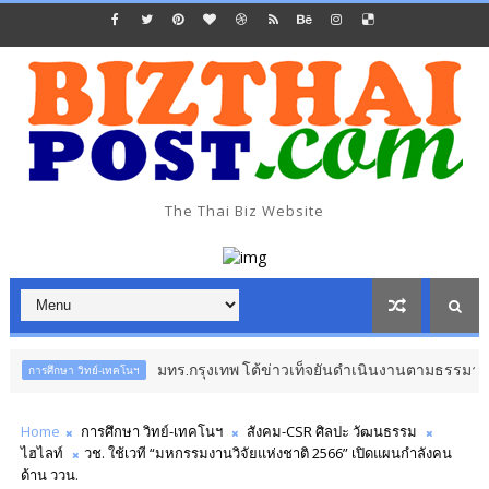
The Thai Biz Website
มทร.กรุงเทพ โต้ข่าวเท็จยันดำเนินงานตามธรรมาภิบาล จ่อดำเนิน
วิทย์-เทคโนฯ
Home
การศึกษา วิทย์-เทคโนฯ
สังคม-CSR ศิลปะ วัฒนธรรม
ไฮไลท์
วช. ใช้เวที “มหกรรมงานวิจัยแห่งชาติ 2566” เปิดแผนกำลังคน
ด้าน ววน.