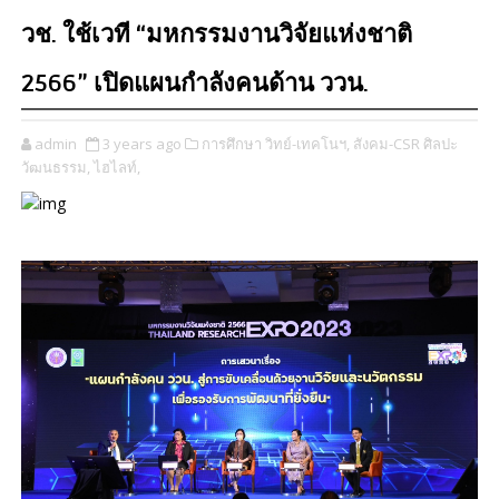
วช. ใช้เวที “มหกรรมงานวิจัยแห่งชาติ
2566” เปิดแผนกำลังคนด้าน ววน.
admin
3 years ago
การศึกษา วิทย์-เทคโนฯ,
สังคม-CSR ศิลปะ
วัฒนธรรม,
ไฮไลท์,