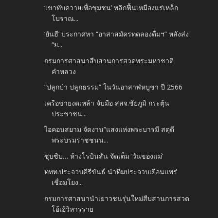
‘เขาทับควายเพื่อชุมชน’ พลิกฟื้นเหมืองแร่เหล็ก
โบราณ...
‘ยันฮี’​ ประกาศหา “อาสาสมัครทดลองดื่มฯ” หลังส่ง
“ย...
กรมการศาสนาสืบสานการสวดพระมหาชาติ
คำหลวง
“ปลูกป่า ปลูกธรรม” ในวันอาสาฬหบูชา ปี 2566
เครือข่ายงดเหล้า จับมือ สสจ.ชัยภูมิ กระตุ้น
ประชาชน...
ไอคอนสยาม จัดงาน“แสงแห่งพระบารมี สดุดี
พระบรมราชชนน...
ซุบซิบ… ห้างโรบินสัน จัดเต็ม ‘วันของแม่’
ททท.ประจวบคีรีขันธ์ นำทีมประจวบเยือนแพร่
เชื่อมโยง...
กรมการศาสนานำเยาวชนรุ่นใหม่สืบสานการสวด
โอ้เอ้วิหารราย