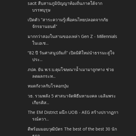
sacit สืบสานภูมิปัญญาท้องถิ่นภาคใต้จาก
บรรพบุรุษ
เปิดตัว “สาระความรู้เพื่อคนไทยปลอดจากภัย
จักรยานยนต์”
มากกว่าสองในสามของเหล่า Gen Z - Millennials
ในเอเช...
“82 ปี วันศาสนูปถัมภ์” เปิดมิติใหม่นำธรรมะสู่ใจ
ประ...
ภปค. ยัน พ.ร.บ.คุมโฆษณาน้ำเมามาถูกทาง ช่วย
ลดผลกระท...
หมดกังวลกับโรคอกบุ๋ม
วธ. รวมพลัง 5 ศาสนาจัดพิธีมหามงคล เฉลิมพระ
เกียรติส...
The EM District ผนึก UOB - AEG สร้างปรากฏกา
รณ์ควา...
ดีพร้อมมอบวุฒิบัตร The best of the best 30 นัก
ธุรก...