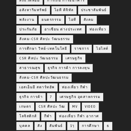
สิ่งแวดล้อม
การเงิน การธนาคาร
อสังหาริมทรัพย์
ไอที ดิจิทัล
ประชาสัมพันธ์
พลังงาน
ยนตรกรรม
ไอที
สังคม
ประกันภัย
อาเซียน ต่างประเทศ
ท่องเที่ยว
สังคม-CSR ศิลปะ วัฒนธรรม
การศึกษา วิทย์-เทคโนโลยี
ราชการ
ไฮไลท์
CSR ศิลปะ วัฒนธรรม
เศรษฐกิจ
สาธารณสุข
ธุรกิจ การค้า การลงทุน
สังคม-CSR ศิลปะวัฒนธรรม
เอสเอ็มอี สตาร์ทอัพ
ท่องเที่ยว กีฬา
ธุรกิจ การค้า
7
เศรษฐกิจ อุตสาหกรรม
เกษตร
CSR ศิลปะ วัฒ
MV
VIDEO
โลจิสติกส์
กีฬา
ท่องเที่ยว กีฬา อากาศ
บุคคล
สัง
สัมพันธ์
1ๅ
การศึกษา
ธ