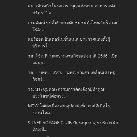
ศน. เดินหน้าโครงการ “บุญแห่งทาน อาหารแห่ง
ศรัทธา” จ...
กรมพัฒน์ฯ ปลื้ม! ยกระดับชุมชนทั่วไทยสำเร็จ เผย
โฉม ...
แมริออท อินเตอร์เนชั่นแนล ประกาศแต่งตั้งผู้
บริหารใ...
วช. ใช้เวที “มหกรรมงานวิจัยแห่งชาติ 2566” เปิด
แผนก...
วช. – บพท. – สสว. – มทร. ร่วมขับเคลื่อนเศรษฐ
กิจสร้...
วธ. ประชุมคณะกรรมการคัดเลือกผู้ทำคุณ
ประโยชน์ต่อพระ...
MTW โตต่อเนื่องจากอุปสงค์เพิ่ม ฤกษ์ดีเปิดโร
งงานใหม...
SILVER VOYAGE CLUB ปักธงบุกซาอุฯ บริการนัก
ท่องเที่...