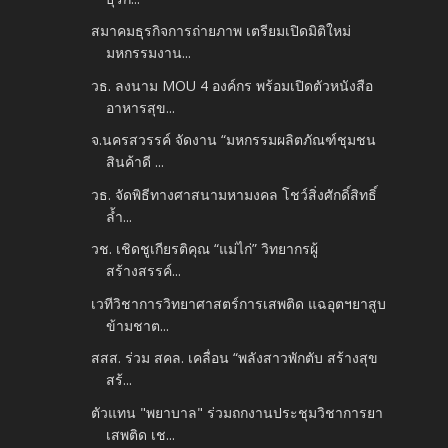
สมาคมธุรกิจการถ่ายภาพ เตรียมเปิดมิติใหม่
มหกรรมงาน...
วธ. ลงนาม MOU 4 องค์กร พร้อมเปิดตัวหนังสือ
อาหารสุข...
จ.นครสวรรค์ จัดงาน “มหกรรมผลิตภัณฑ์ชุมชน
สินค้าดี ...
วธ. จัดพิธีทางศาสนามหามงคล โชว์สิ่งศักดิ์สิทธิ์
ล้ำ...
วช. เชิดชูเกียรติคุณ “แม่ไก่” วิทยากรผู้
สร้างสรรค์...
เวทีวิชาการวิทยาศาสตร์การเสพติด แฉอุตฯยาสูบ
ข้ามชาต...
สสส. ร่วม สคล. เคลื่อน “พลังสาวพักตับ สร้างสุข
สร้...
ตัวแทน "พยาบาล" ร่วมถกงานประชุมวิชาการยา
เสพติด เช...