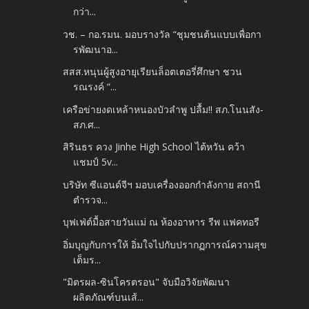
กว่า...
วช. – กอ.รมน. มอบรางวัล “ชุมชนต้นแบบเพื่อกา
รพัฒนาอ...
สสส.หนุนผู้สูงอายุเรียนล็อตเตอรี่ศึกษา ชวน
รณรงค์ “...
เครือข่ายงดเหล้าหนองบัวลำพู ปลื้ม!! สภ.โนนสัง-
สภ.ศ...
สิรินธร ควง Jinhe High School ไต้หวัน คว้า
แชมป์ 5v...
บริษัท ซีแอนด์จีฯ มอบเครื่องออกกำลังกาย สถานี
ตำรวจ...
บุฟเฟ่ต์มื้อสายวันแม่ ณ ห้องอาหาร รีพ แฟคทอรี
อิ่มบุญกับการให้ อิ่มใจไปกับปรากฏการณ์ความสุข
เต็มร...
"มิตรผล-ซินโครตรอน" จับมือวิจัยพัฒนา
ผลิตภัณฑ์บนเส้...