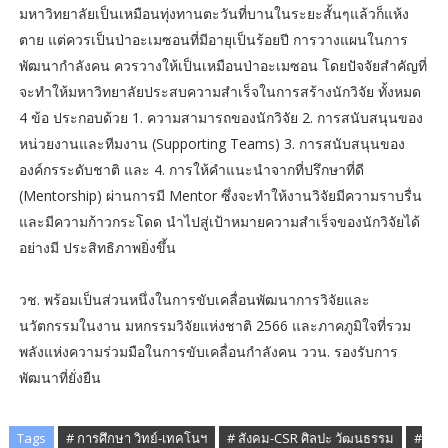
มหาวิทยาลัยเป็นเหมือนทุ่งทานตะวันที่บานในระยะสั้นๆแล้วก็แห้ง
ตาย แต่ควรเป็นป่าอะเมซอนที่มีอายุเป็นร้อยปี การวางแผนในการ
พัฒนากำลังคน ควรวางให้เป็นเหมือนป่าอะเมซอน โดยปัจจัยสำคัญที่
จะทําให้มหาวิทยาลัยประสบความสําเร็จในการสร้างนักวิจัย ทั้งหมด
4 ข้อ ประกอบด้วย 1. ความสามารถของนักวิจัย 2. การสนับสนุนของ
หน่วยงานและทีมงาน (Supporting Teams) 3. การสนับสนุนของ
องค์กรระดับชาติ และ 4. การให้คําแนะนําจากที่ปรึกษาที่ดี
(Mentorship) ผ่านการมี Mentor ซึ่งจะทําให้งานวิจัยมีความราบรื่น
และมีความก้าวกระโดด นําไปสู่เป้าหมายความสําเร็จของนักวิจัยได้
อย่างมี ประสิทธิภาพยิ่งขึ้น
วช. พร้อมเป็นส่วนหนึ่งในการขับเคลื่อนพัฒนาการวิจัยและ
นวัตกรรมในงาน มหกรรมวิจัยแห่งชาติ 2566 และภาคภูมิใจที่รวม
พลังแห่งความร่วมมือในการขับเคลื่อนกำลังคน ววน. รองรับการ
พัฒนาที่ยั่งยืน
Tags
# การศึกษา วิทย์-เทคโนฯ
# สังคม-CSR ศิลปะ วัฒนธรรม
#