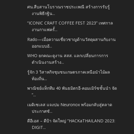
ศน.สืบสานโบราณราชประเพณี สร้างการรับรู้
งานพิธีกฐิน...
“ICONIC CRAFT COFFEE FEST 2023” เทศกาล
งานกาแฟครั้...
Rado—เมื่อความเชี่ยวชาญด้านวัสดุผสานกับงาน
ออกแบบอั...
WHO ยกคณะดูงาน สสส. แลกเปลี่ยนการการ
ดำเนินงานสร้าง...
รู้จัก 3 วิสาหกิจชุมชนเกษตรภาคเหนือนำไม้ผล
ท้องถิ่น...
พาณิชย์แท็กทีม 40 พันธมิตรอี-คอมเมิร์ซชั้นนำ จัด
“...
เมดิเซเลส แจงปม Neuronox พร้อมกลับสู่ตลาด
ประกาศชั...
ดีอีเอส – ดีป้า จัดใหญ่ “HACKaTHAILAND 2023:
DIGIT...