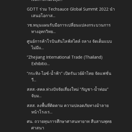
GDTT ร่วม Techsauce Global Summit 2022 นำ
เสนอโอกาส...
วช.หนุนแผนรับมือการเปลี่ยนแปลงกระบวนการ
ทางอุทกวิทย...
ศูนย์การค้าโรบินสันไลฟ์สไตล์ ถลาง จัดเต็มแบบ
ไม่มีแ...
“Zhejiang International Trade (Thailand)
Exhibitio...
“กระทิง-ไอซ์-น้ำฟ้า” เปิดรันเวย์ผ้าไทย จัดแฟชั่น
วี...
สสส.-สคล.ห่วงปัจจัยเสี่ยงใหม่ “กัญชา-น้ำท่อม”
จับม...
สสส. ลงพื้นที่ติดตาม ความปลอดภัยทางม้าลาย
หน้าโรงเร...
ศน. ถวายทุนการศึกษาศาสนทายาท สืบสานพุทธ
ศาสนา