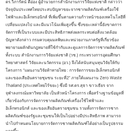
ดร.วิภารัตน์ ดีอ่อง ผู้อำนวยการสำนักงานการวิจัยแห่งชาติ กล่าวว่า
ปัจจุบันประเทศไทยประสบปัญหาขยะจากซากผลิตภัณฑ์เครื่องใช้
ไฟฟ้าและอิเล็กทรอนิกส์ ที่เพิ่มขึ้นตามความก้าวหน้าของเทคโนโลยีที่
เปลี่ยนแปลงไป และมีแนวโน้มเพิ่มสูงขึ้น ซึ่งขยะเหล่านี้ยังขาดการ
จัดการที่เป็นระบบและมีประสิทธิภาพส่งผลกระทบต่อสิ่งแวดล้อม
ปัญหาดังกล่าว กรมควบคุมมลพิษและหน่วยงานภาครัฐที่เกี่ยวข้อง
พยายามผลักดันกฎหมายที่ใช้กำกับและดูแลการจัดการซากผลิตภัณฑ์
ทั้งระบบ สำนักงานการวิจัยแห่งชาติ (วช.) กระทรวงการอุดมศึกษา
วิทยาศาสตร์ วิจัยและนวัตกรรม (อว.) จึงได้สนับสนุนทุนวิจัยให้กับ
โครงการ “แผนงานวิจัยท้าทายไทย : การจัดการขยะอิเล็กทรอนิกส์
และของเสียอันตรายชุมชน ระยะที่2” ภายใต้แผนงาน Zero Waste
Thailand (ประเทศไทยไร้ขยะ) ซึ่งมี รศ.ดร.สุธา ขาวเธียร จาก
จุฬาลงกรณ์มหาวิทยาลัย เป็นหัวหน้าโครงการ เพื่อสร้างฐานข้อมูลที่
เกี่ยวข้องกับการจัดการซากผลิตภัณฑ์เครื่องใช้ไฟฟ้าและ
อิเล็กทรอนิกส์ และของเสียอันตรายชุมชน รวมทั้งการจัดการซาก
ผลิตภัณฑ์ของรัฐและชุมชนให้เป็นไปอย่างมีประสิทธิภาพ สามารถ
นำไปกำหนดนโยบายการจัดการซากผลิตภัณฑ์ได้อย่างเป็นรูปธรรม
มากขึ้น