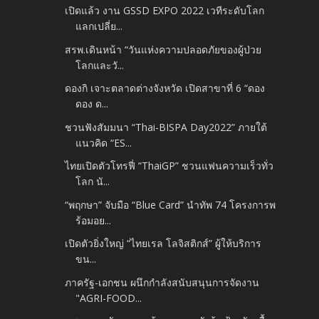
เปิดแล้ว งาน GSSD EXPO 2022 เวทีระดับโลก
แลกเปลี่ย...
สรพ.เดินหน้า “วันแห่งความปลอดภัยของผู้ป่วย
โลกและวั...
ดองกิ เจาะตลาดต่างจังหวัด เปิดสาขาที่ 6 “ดอง
ดอง ด...
ชวนฟังสัมมนา “Thai-BISPA Day2022” ภายใต้
แนวคิด “ES...
ไทยเปิดตัวโทรฟี่ “ThaiGP” ชวนแฟนความเร็วทั่ว
โลก นั...
“พฤกษา” จับมือ “Blue Card” นำทัพ 74 โครงการพ
ร้อมอย...
เปิดตัวยิ่งใหญ่ “ไทยเรล โลจิสติกส์” ผู้ให้บริการ
ขน...
ภาครัฐ-เอกชน ผนึกกำลังสนับสนุนการจัดงาน
"AGRI-FOOD...