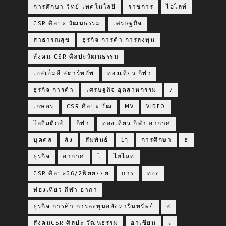
การศึกษา วิทย์-เทคโนโลยี
ราชการ
ไฮไลท์
CSR ศิลปะ วัฒนธรรม
เศรษฐกิจ
สาธารณสุข
ธุรกิจ การค้า การลงทุน
สังคม-CSR ศิลปะวัฒนธรรม
เอสเอ็มอี สตาร์ทอัพ
ท่องเที่ยว กีฬา
ธุรกิจ การค้า
เศรษฐกิจ อุตสาหกรรม
7
เกษตร
CSR ศิลปะ วัฒ
MV
VIDEO
โลจิสติกส์
กีฬา
ท่องเที่ยว กีฬา อากาศ
บุคคล
สัง
สัมพันธ์
1ๅ
การศึกษา
ธ
ธุรกิจ
อากาศ
ไ
ไฮไลท
CSR ศิลปะ66/2ฟียยยยย
การ
ท่อง
ท่องเที่ยว กีฬา อากา
ธุรกิจ การค้า การลงทุนอสังหาริมทรัพย์
ส
สังคมCSR ศิลปะ วัฒนธรรม
อาเซียน
เ