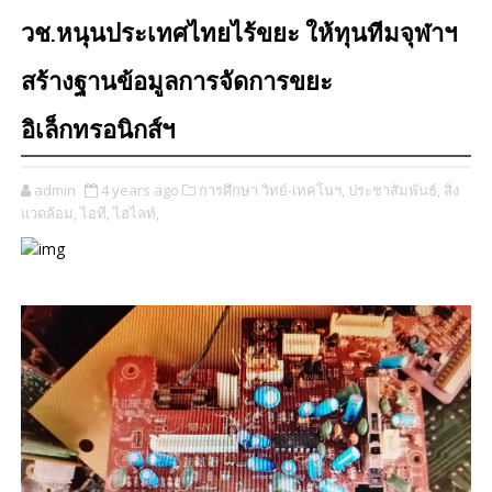
วช.หนุนประเทศไทยไร้ขยะ ให้ทุนทีมจุฬาฯ
สร้างฐานข้อมูลการจัดการขยะ
อิเล็กทรอนิกส์ฯ
admin
4 years ago
การศึกษา วิทย์-เทคโนฯ,
ประชาสัมพันธ์,
สิ่ง
แวดล้อม,
ไอที,
ไฮไลท์,