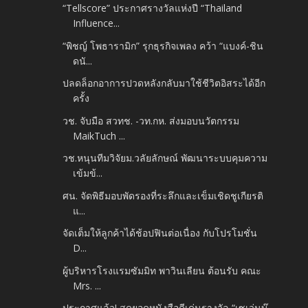
“Tellscore” ประกาศรางวัลแห่งปี “Thailand
Influence...
“พิชญ์ โพธารามิก” รุกธุรกิจเพลง คว้า “แบงค์-ชิน
ดนั...
ปลดล็อกอาการปวดหลังกลับมาใช้ชีวิตอิสระได้อีก
ครั้ง
วช. จับมือ สวทช. -​วท.กห. ส่งมอบนวัตกรรม
MaikTuch ...
วช.หนุนทีมวิจัยม.วลัยลักษณ์ พัฒนาระบบคุมความ
เข้มข้...
ศน. จัดพิธีมอบพัดรองที่ระลึกและเข็มเชิดชูเกียรติ
แ...
จัดเต็มให้ลูกค้าได้ช้อปฟินต่อเนื่อง กับโปรโมชั่น
D...
ผู้บริหารโรงแรมซัมมิท พาวินเลียน ต้อนรับ คณะ
Mrs. ...
ประกาศแล้ว! สุดยอดหนังสือดีเด่นรางวัล “เซเว่นบุ๊