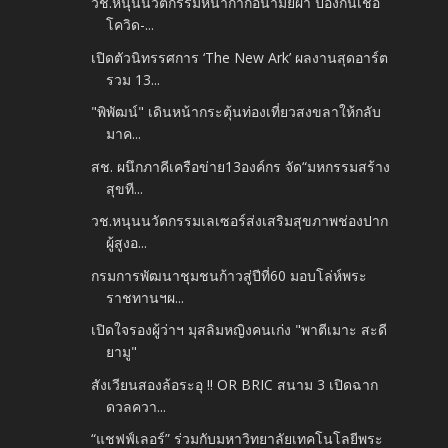
วช.หนุนนวัตกรรมหน้ากากอนามัยผ้า ป้องกันเชื้อ
โควิด-...
เปิดตัวนิทรรศการ ‘The New Ark’ ผลงานสุดอาร์ต
รวม 13...
"พิพัฒน์" เดินหน้ากระตุ้นท่องเที่ยวสงขลาให้กลับ
มาค...
สช. ผนึกภาคีเครือข่าย13องค์กร จัด“มหกรรมสร้าง
สุขที...
วช.หนุนนวัตกรรมเลเซอร์ส่งเสริมสุขภาพช่องปาก
ผู้สูงอ...
กรมการพัฒนาชุมชนก้าวสู่ปีที่60 มอบโล่ห์พระ
ราชทานฯผ...
เปิดใจรองผู้ว่าฯ มุสลิมหญิงคนเก่ง "พาตีเมาะ สะดี
ยามู"
สังเวียนสองล้อระอุ !! OR BRIC สนาม 3 เปิดฉาก
ดวลควา...
“แชฟฟ์เลอร์” ร่วมกับมหาวิทยาลัยเทคโนโลยีพระ