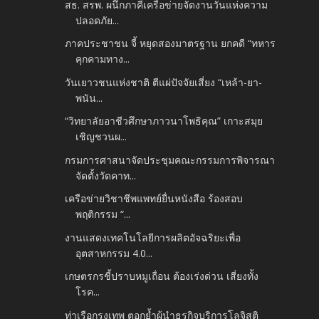
สธ. สรพ. ผนึกภาคีเครือข่ายจัดงานวันแห่งความ
ปลอดภัย...
ภาคประชาชน จี้ หยุดสองมาตรฐาน ยกคดี “ทหาร
คุกคามทาง...
วันเยาวชนแห่งชาติ ตีแผ่ปัจจัยเสี่ยง “เหล้า-ยา-
พนัน...
“วิทยาลัยอาชีวศึกษาภาวนาโพธิคุณ” เกาะสมุย
เชิญชวนผ...
กรมการศาสนาจัดประชุมคณะกรรมการพิจารณา
จัดตั้งวัดคาท...
เครือข่ายวิชาชีพแพทย์ยื่นหนังสือ ร้องสอบ
พฤติกรรม “...
งานแสดงเทคโนโลยีการผลิตอัจฉริยะเพื่อ
อุตสาหกรรม 4.0...
เกษตรกรชี้ปราบหมูเถื่อน ต้องเร่งด่วน เสี่ยงทั้ง
โรค...
ท่าเรือกรุงเทพ ตอกย้ำผู้นำธุรกิจบริการโลจิสติ