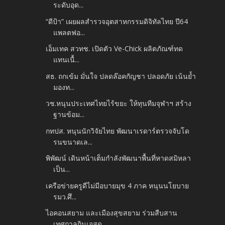
ระดับอุด...
“ดีป้า” เผยผลสำรวจอุตสาหกรรมดิจิทัลไทย ปี64
แพลตฟอ...
เอ็มเทค สวทช. เปิดตัว Ve-Chick ผลิตภัณฑ์ทด
แทนเนื้...
สธ. ถกเข้ม มั่นใจ ปลดล๊อคกัญชา ปลอดภัย เน้นย้ำ
มองท...
วช.หนุนประเทศไทยไร้ขยะ ให้ทุนทีมจุฬาฯ สร้าง
ฐานข้อม...
กทปส. หนุนนักวิจัยไทย พัฒนาเรดาร์ตรวจจับโด
รนขนาดเล...
พิพัฒน์ เดินหน้าเต็มกำลังพัฒนาพื้นที่หาดสมิหลา
เป็น...
เครือข่ายครูดีไม่มีอบายมุข 4 ภาค หนุนนโยบาย
รมว.ศึ...
ไอคอนสยาม และเมืองสุขสยาม ร่วมสืบสาน
เทศกาลกินเจสุด...