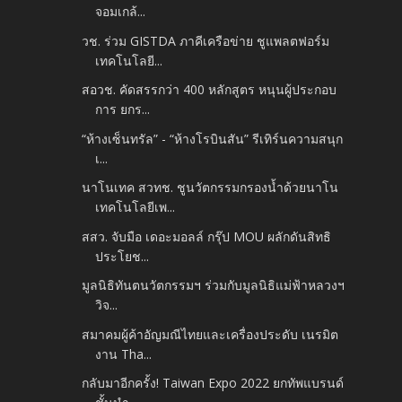
จอมเกล้...
วช. ร่วม GISTDA ภาคีเครือข่าย ชูแพลตฟอร์ม
เทคโนโลยี...
สอวช. คัดสรรกว่า 400 หลักสูตร หนุนผู้ประกอบ
การ ยกร...
“ห้างเซ็นทรัล” -​ “ห้างโรบินสัน” รีเทิร์นความสนุก
เ...
นาโนเทค สวทช. ชูนวัตกรรมกรองน้ำด้วยนาโน
เทคโนโลยีเพ...
สสว. จับมือ เดอะมอลล์ กรุ๊ป MOU ผลักดันสิทธิ
ประโยช...
มูลนิธิทันตนวัตกรรมฯ ร่วมกับมูลนิธิแม่ฟ้าหลวงฯ
วิจ...
สมาคมผู้ค้าอัญมณีไทยและเครื่องประดับ เนรมิต
งาน Tha...
กลับมาอีกครั้ง! Taiwan Expo 2022 ยกทัพแบรนด์