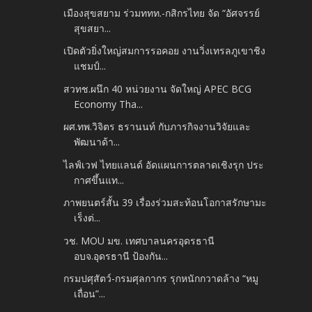
เมืองสุขสยาม ร่วมททท.-กสิกรไทย จัด “อัศจรรย์
สุขสยา...
เปิดตัวยิ่งใหญ่สมการรอคอย งานวิ่งเทรลภูเขาชิง
แชมป์...
สวทช.ผนึก 40 หน่วยงาน จัดใหญ่ APEC BCG
Economy Tha...
ผศ.ทพ.วิจิตร ธรานนท์ กับภารกิจงานวิจัยและ
พัฒนาด้า...
ไลฟ์เวฟ ไทยแลนด์ อัดแผนการตลาดเชิงรุก ประ
กาศขึ้นแท...
ภาพยนตร์สั้น 39 เรื่องร่วมสะท้อนโอกาสรักษามะ
เร็งต่...
วช. MOU มข. เทศบาลนครอุดรธานี
อบจ.อุดรธานี ป้องกัน...
กรมปศุสัตว์-กรมศุลกากร รุกหนักกวาดล้าง “หมู
เถื่อน”...