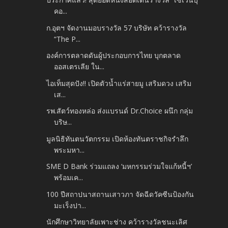
คอ...
ก.อุตฯ จัดงานมอบรางวัล 57 บริษัท คว้ารางวัล
“The P...
องค์การตลาดดันผู้ประกอบการไทย บุกตลาด
ออสเตรเลีย ใน...
ไอเท็มสุดปัง!! เปิดตัวน้ำแร่สายมู เสริมดวง เสริม
เส...
รพ.สัตว์ทองหล่อ ส่งแบรนด์ Dr.Choice ผนึก กลุ่ม
บริษ...
มูลนิธิทันตนวัตกรรม เปิดห้องทันตราชกิจรำลึก
พระมหา...
SME D Bank ร่วมแถลง ‘มหกรรมร่วมใจแก้หนี้ฯ’
พร้อมเค...
100 ปีสถาปนาสถานเสาวภา จัดฉีดวัคซีนป้องกัน
มะเร็งปา...
นักศึกษาวิทยาลัยเพาะช่าง คว้ารางวัลชนะเลิศ