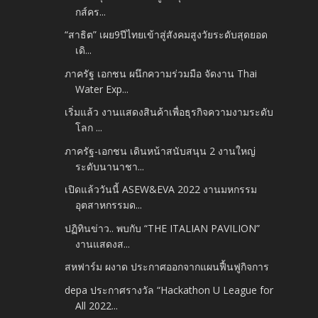
กส์คร...
“สาธิต” เผย9ปีไทยเข้าสู่สังคมสูงวัยระดับสุดยอด
เดิ...
ภาครัฐ เอกชน ผนึกความร่วมมือ จัดงาน Thai
Water Exp...
เริ่มแล้ว งานแสดงสินค้าเพื่อธุรกิจความงามระดับ
โลก ...
ภาครัฐ-เอกชน เดินหน้าสนับสนุน 2 งานใหญ่
ระดับนานาชา...
เปิดแล้ววันนี้ ASEW&EVA 2022 งานมหกรรม
อุตสาหกรรมด...
ปฏิทินข่าว.. พบกับ “THE ITALIAN PAVILION”
งานแสดงส...
สหฟาร์ม ผงาด ประกาศออกจากแผนฟื้นฟูกิจการ
depa ประกาศรางวัล “Hackathon U League for
All 2022...