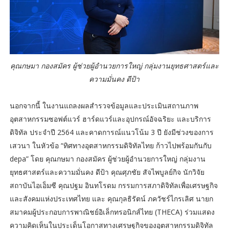
คุณกษมา กองสมัคร ผู้ช่วยผู้อำนวยการใหญ่ กลุ่มงานยุทธศาสตร์และ
ความมั่นคง ดีป้า
นอกจากนี้ ในงานแถลงผลสำรวจข้อมูลและประเมินสถานภาพ
อุตสาหกรรมซอฟต์แวร์ ฮาร์ดแวร์และอุปกรณ์อัจฉริยะ และบริการ
ดิจิทัล ประจำปี 2564 และคาดการณ์แนวโน้ม 3 ปี ยังมีช่วงของการ
เสวนา ในหัวข้อ “ทิศทางอุตสาหกรรมดิจิทัลไทย ก้าวไปพร้อมกันกับ
depa” โดย คุณกษมา กองสมัคร ผู้ช่วยผู้อำนวยการใหญ่ กลุ่มงาน
ยุทธศาสตร์และความมั่นคง ดีป้า คุณศุภชัย สัจไพบูลย์กิจ นักวิจัย
สถาบันไอเอ็มซี คุณปฐม อินทโรดม กรรมการสภาดิจิทัลเพื่อเศรษฐกิจ
และสังคมแห่งประเทศไทย และ คุณกุลธิรัตน์ ภควัชร์ไกรเลิศ นายก
สมาคมผู้ประกอบการพาณิชย์อิเล็กทรอนิกส์ไทย (THECA) ร่วมแสดง
ความคิดเห็นในประเด็นโอกาสทางเศรษฐกิจของอุตสาหกรรมดิจิทัล