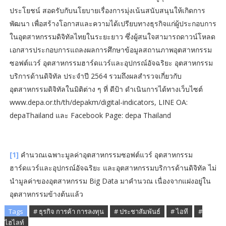
ประโยชน์ สอดรับกับนโยบายเรื่องการมุ่งเน้นสนับสนุนให้เกิดการ
พัฒนา เพื่อสร้างโอกาสและความได้เปรียบทางธุรกิจแก่ผู้ประกอบการ
ในอุตสาหกรรมดิจิทัลไทยในระยะยาว ซึ่งผู้สนใจสามารถดาวน์โหลด
เอกสารประกอบการแถลงผลการศึกษาข้อมูลสถานภาพอุตสาหกรรม
ซอฟต์แวร์ อุตสาหกรรมฮาร์ดแวร์และอุปกรณ์อัจฉริยะ อุตสาหกรรม
บริการด้านดิจิทัล ประจำปี 2564 รวมถึงผลสำรวจเกี่ยวกับ
อุตสาหกรรมดิจิทัลในมิติต่าง ๆ ที่ ดีป้า ดำเนินการได้ทางเว็บไซต์
www.depa.or.th/th/depakm/digital-indicators, LINE OA:
depaThailand และ Facebook Page: depa Thailand
[1]
คำนวณเฉพาะมูลค่าอุตสาหกรรมซอฟต์แวร์ อุตสาหกรรม
ฮาร์ดแวร์และอุปกรณ์อัจฉริยะ และอุตสาหกรรมบริการด้านดิจิทัล ไม่
นำมูลค่าของอุตสาหกรรม Big Data มาคำนวณ เนื่องจากแฝงอยู่ใน
อุตสาหกรรมข้างต้นแล้ว
Tags
# ธุรกิจ การค้า การลงทุน
# ประชาสัมพันธ์
# ไอที
#
ไฮไลท์