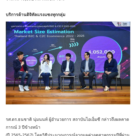
บริการด้านดิจิทัลแรงแซงทุกกลุ่ม
รศ.ดร.ธนชาติ นุ่มนนท์ ผู้อำนวยการ สถาบันไอเอ็มซี กล่าวถึงผลคาด
การณ์ 3 ปีข้างหน้า
(ปี 2565-2567) โดยวิธีประมาณการณ์จากมูลค่าอุตสาหกรรมปีที่ผ่าน