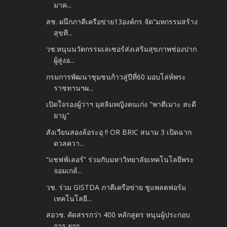
มาค...
สช. ผนึกภาคีเครือข่าย13องค์กร จัด“มหกรรมสร้าง
สุขที...
วช.หนุนนวัตกรรมเลเซอร์ส่งเสริมสุขภาพช่องปาก
ผู้สูงอ...
กรมการพัฒนาชุมชนก้าวสู่ปีที่60 มอบโล่ห์พระ
ราชทานฯผ...
เปิดใจรองผู้ว่าฯ มุสลิมหญิงคนเก่ง "พาตีเมาะ สะดี
ยามู"
สังเวียนสองล้อระอุ !! OR BRIC สนาม 3 เปิดฉาก
ดวลควา...
“แชฟฟ์เลอร์” ร่วมกับมหาวิทยาลัยเทคโนโลยีพระ
จอมเกล้...
วช. ร่วม GISTDA ภาคีเครือข่าย ชูแพลตฟอร์ม
เทคโนโลยี...
สอวช. คัดสรรกว่า 400 หลักสูตร หนุนผู้ประกอบ
การ ยกร...