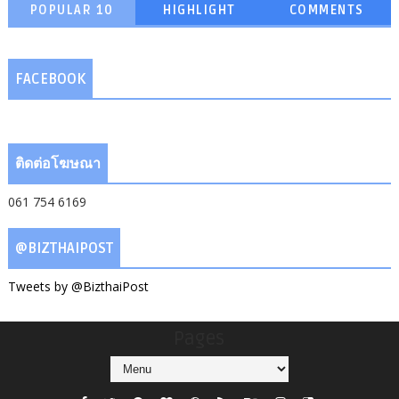
POPULAR 10
HIGHLIGHT
COMMENTS
FACEBOOK
ติดต่อโฆษณา
061 754 6169
@BIZTHAIPOST
Tweets by @BizthaiPost
Pages