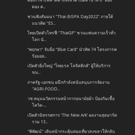
ดอง ด...
ชวนฟังสัมมนา “Thai-BISPA Day2022” ภายใต้
แนวคิด “ES...
ไทยเปิดตัวโทรฟี่ “ThaiGP” ชวนแฟนความเร็วทั่ว
โลก นั...
“พฤกษา” จับมือ “Blue Card” นำทัพ 74 โครงการพ
ร้อมอย...
เปิดตัวยิ่งใหญ่ “ไทยเรล โลจิสติกส์” ผู้ให้บริการ
ขน...
ภาครัฐ-เอกชน ผนึกกำลังสนับสนุนการจัดงาน
"AGRI-FOOD...
วช.หนุนนวัตกรรมหน้ากากอนามัยผ้า ป้องกันเชื้อ
โควิด-...
เปิดตัวนิทรรศการ ‘The New Ark’ ผลงานสุดอาร์ต
รวม 13...
"พิพัฒน์" เดินหน้ากระตุ้นท่องเที่ยวสงขลาให้กลับ