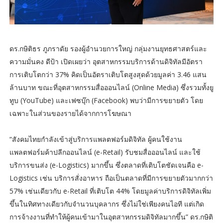
ดร.กษิติธร ภูภราดัย รองผู้อำนวยการใหญ่ กลุ่มงานยุทธศาสตร์และ
ความมั่นคง ดีป้า เปิดเผยว่า อุตสาหกรรมบริการด้านดิจิทัลมีอัตรา
การเติบโตกว่า 37% คิดเป็นอัตราเติบโตสูงสุดด้วยมูลค่า 3.46 แสน
ล้านบาท ขณะที่อุตสาหกรรมสื่อออนไลน์ (Online Media) ซึ่งรวมทั้งยู
ทูบ (YouTube) และเฟซบุ๊ก (Facebook) พบว่ามีการขยายตัว โดย
เฉพาะในส่วนของรายได้จากการโฆษณา
“สังคมไทยกำลังเข้าสู่บริการแพลตฟอร์มดิจิทัล ผู้คนใช้งาน
แพลตฟอร์มค้าปลีกออนไลน์ (e-Retail) รับชมสื่อออนไลน์ และใช้
บริการขนส่ง (e-Logistics) มากขึ้น ซึ่งตลาดที่เติบโตชัดเจนคือ e-
Logistics เช่น บริการสั่งอาหาร ถือเป็นตลาดที่มีการขยายตัวมากกว่า
57% เช่นเดียวกับ e-Retail ที่เติบโต 44% โดยมูลค่าบริการดิจิทัลเพิ่ม
ขึ้นในทิศทางเดียวกับจำนวนบุคลากร ซึ่งไม่ใช่เพียงคนไอที แต่เกิด
การจ้างงานที่ทำให้ผู้คนเข้ามาในอุตสาหกรรมดิจิทัลมากขึ้น” ดร.กษิติ