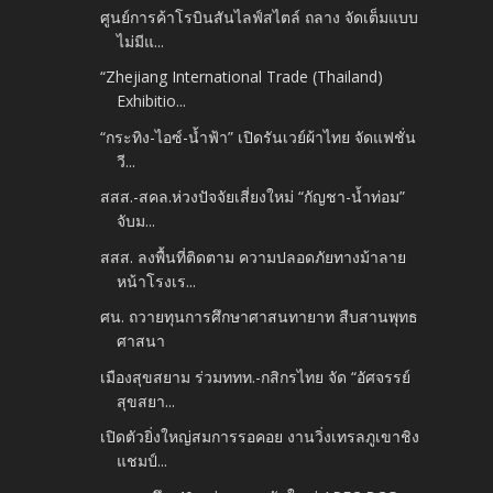
ศูนย์การค้าโรบินสันไลฟ์สไตล์ ถลาง จัดเต็มแบบ
ไม่มีแ...
“Zhejiang International Trade (Thailand)
Exhibitio...
“กระทิง-ไอซ์-น้ำฟ้า” เปิดรันเวย์ผ้าไทย จัดแฟชั่น
วี...
สสส.-สคล.ห่วงปัจจัยเสี่ยงใหม่ “กัญชา-น้ำท่อม”
จับม...
สสส. ลงพื้นที่ติดตาม ความปลอดภัยทางม้าลาย
หน้าโรงเร...
ศน. ถวายทุนการศึกษาศาสนทายาท สืบสานพุทธ
ศาสนา
เมืองสุขสยาม ร่วมททท.-กสิกรไทย จัด “อัศจรรย์
สุขสยา...
เปิดตัวยิ่งใหญ่สมการรอคอย งานวิ่งเทรลภูเขาชิง
แชมป์...