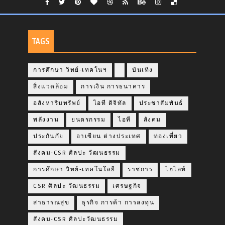
TAGS
การศึกษา วิทย์-เทคโนฯ
บันเทิง
สิ่งแวดล้อม
การเงิน การธนาคาร
อสังหาริมทรัพย์
ไอที ดิจิทัล
ประชาสัมพันธ์
พลังงาน
ยนตรกรรม
ไอที
สังคม
ประกันภัย
อาเซียน ต่างประเทศ
ท่องเที่ยว
สังคม-CSR ศิลปะ วัฒนธรรม
การศึกษา วิทย์-เทคโนโลยี
ราชการ
ไฮไลท์
CSR ศิลปะ วัฒนธรรม
เศรษฐกิจ
สาธารณสุข
ธุรกิจ การค้า การลงทุน
สังคม-CSR ศิลปะวัฒนธรรม