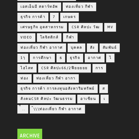
เอสเอ็มอี สตาร์ทอัพ
ท่องเที่ยว กีฬา
ธุรกิจ การค้า
7
เกษตร
เศรษฐกิจ อุตสาหกรรม
CSR ศิลปะ วัฒ
MV
VIDEO
โลจิสติกส์
กีฬา
ท่องเที่ยว กีฬา อากาศ
บุคคล
สัง
สัมพันธ์
1ๅ
การศึกษา
ธ
ธุรกิจ
อากาศ
ไ
ไฮไลท
CSR ศิลปะ66/2ฟียยยยย
การ
ท่อง
ท่องเที่ยว กีฬา อากา
ธุรกิจ การค้า การลงทุนอสังหาริมทรัพย์
ส
สังคมCSR ศิลปะ วัฒนธรรม
อาเซียน
เ
่่ื​ ..
้\\\ท่องเที่ยว กีฬา อากาศ
ARCHIVE