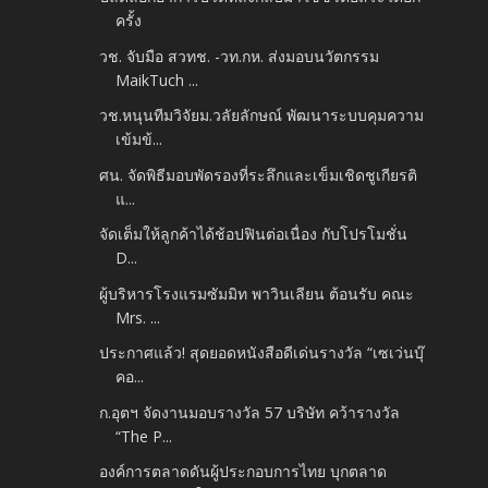
ครั้ง
วช. จับมือ สวทช. -​วท.กห. ส่งมอบนวัตกรรม
MaikTuch ...
วช.หนุนทีมวิจัยม.วลัยลักษณ์ พัฒนาระบบคุมความ
เข้มข้...
ศน. จัดพิธีมอบพัดรองที่ระลึกและเข็มเชิดชูเกียรติ
แ...
จัดเต็มให้ลูกค้าได้ช้อปฟินต่อเนื่อง กับโปรโมชั่น
D...
ผู้บริหารโรงแรมซัมมิท พาวินเลียน ต้อนรับ คณะ
Mrs. ...
ประกาศแล้ว! สุดยอดหนังสือดีเด่นรางวัล “เซเว่นบุ๊
คอ...
ก.อุตฯ จัดงานมอบรางวัล 57 บริษัท คว้ารางวัล
“The P...
องค์การตลาดดันผู้ประกอบการไทย บุกตลาด