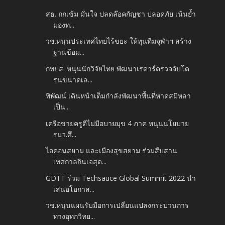
สธ. ถกเข้ม มั่นใจ ปลดล๊อคกัญชา ปลอดภัย เน้นย้ำ
มองท...
วช.หนุนประเทศไทยไร้ขยะ ให้ทุนทีมจุฬาฯ สร้าง
ฐานข้อม...
กทปส. หนุนนักวิจัยไทย พัฒนาเรดาร์ตรวจจับโด
รนขนาดเล...
พิพัฒน์ เดินหน้าเต็มกำลังพัฒนาพื้นที่หาดสมิหลา
เป็น...
เครือข่ายครูดีไม่มีอบายมุข 4 ภาค หนุนนโยบาย
รมว.ศึ...
ไอคอนสยาม และเมืองสุขสยาม ร่วมสืบสาน
เทศกาลกินเจสุด...
GDTT ร่วม Techsauce Global Summit 2022 นำ
เสนอโอกาส...
วช.หนุนแผนรับมือการเปลี่ยนแปลงกระบวนการ
ทางอุทกวิทย...