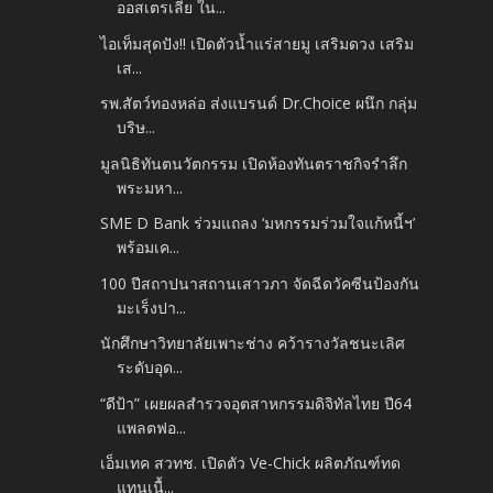
ออสเตรเลีย ใน...
ไอเท็มสุดปัง!! เปิดตัวน้ำแร่สายมู เสริมดวง เสริม
เส...
รพ.สัตว์ทองหล่อ ส่งแบรนด์ Dr.Choice ผนึก กลุ่ม
บริษ...
มูลนิธิทันตนวัตกรรม เปิดห้องทันตราชกิจรำลึก
พระมหา...
SME D Bank ร่วมแถลง ‘มหกรรมร่วมใจแก้หนี้ฯ’
พร้อมเค...
100 ปีสถาปนาสถานเสาวภา จัดฉีดวัคซีนป้องกัน
มะเร็งปา...
นักศึกษาวิทยาลัยเพาะช่าง คว้ารางวัลชนะเลิศ
ระดับอุด...
“ดีป้า” เผยผลสำรวจอุตสาหกรรมดิจิทัลไทย ปี64
แพลตฟอ...
เอ็มเทค สวทช. เปิดตัว Ve-Chick ผลิตภัณฑ์ทด
แทนเนื้...