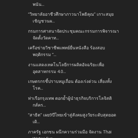
พนัน...
“วิทยาลัยอาชีวศึกษาภาวนาโพธิคุณ” เกาะสมุย
เชิญชวนผ...
กรมการศาสนาจัดประชุมคณะกรรมการพิจารณา
จัดตั้งวัดคาท...
เครือข่ายวิชาชีพแพทย์ยื่นหนังสือ ร้องสอบ
พฤติกรรม “...
งานแสดงเทคโนโลยีการผลิตอัจฉริยะเพื่อ
อุตสาหกรรม 4.0...
เกษตรกรชี้ปราบหมูเถื่อน ต้องเร่งด่วน เสี่ยงทั้ง
โรค...
ท่าเรือกรุงเทพ ตอกย้ำผู้นำธุรกิจบริการโลจิสติ
กส์คร...
“สาธิต” เผย9ปีไทยเข้าสู่สังคมสูงวัยระดับสุดยอด
เดิ...
ภาครัฐ เอกชน ผนึกความร่วมมือ จัดงาน Thai