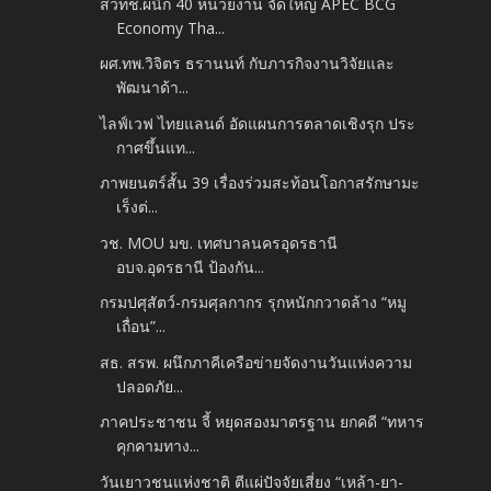
สวทช.ผนึก 40 หน่วยงาน จัดใหญ่ APEC BCG
Economy Tha...
ผศ.ทพ.วิจิตร ธรานนท์ กับภารกิจงานวิจัยและ
พัฒนาด้า...
ไลฟ์เวฟ ไทยแลนด์ อัดแผนการตลาดเชิงรุก ประ
กาศขึ้นแท...
ภาพยนตร์สั้น 39 เรื่องร่วมสะท้อนโอกาสรักษามะ
เร็งต่...
วช. MOU มข. เทศบาลนครอุดรธานี
อบจ.อุดรธานี ป้องกัน...
กรมปศุสัตว์-กรมศุลกากร รุกหนักกวาดล้าง “หมู
เถื่อน”...
สธ. สรพ. ผนึกภาคีเครือข่ายจัดงานวันแห่งความ
ปลอดภัย...
ภาคประชาชน จี้ หยุดสองมาตรฐาน ยกคดี “ทหาร
คุกคามทาง...
วันเยาวชนแห่งชาติ ตีแผ่ปัจจัยเสี่ยง “เหล้า-ยา-