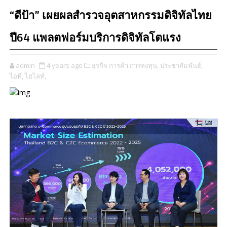
“ดีป้า” เผยผลสำรวจอุตสาหกรรมดิจิทัลไทย
ปี64 แพลตฟอร์มบริการดิจิทัลโตแรง
admin
4 years ago
ธุรกิจ การค้า การลงทุน,
ประชาสัมพันธ์,
ไอที,
ไฮไลท์,