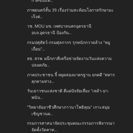
กาศขึ้นแท...
ภาพยนตร์สั้น 39 เรื่องร่วมสะท้อนโอกาสรักษามะ
เร็งต่...
วช. MOU มข. เทศบาลนครอุดรธานี
อบจ.อุดรธานี ป้องกัน...
กรมปศุสัตว์-กรมศุลกากร รุกหนักกวาดล้าง “หมู
เถื่อน”...
สธ. สรพ. ผนึกภาคีเครือข่ายจัดงานวันแห่งความ
ปลอดภัย...
ภาคประชาชน จี้ หยุดสองมาตรฐาน ยกคดี “ทหาร
คุกคามทาง...
วันเยาวชนแห่งชาติ ตีแผ่ปัจจัยเสี่ยง “เหล้า-ยา-
พนัน...
“วิทยาลัยอาชีวศึกษาภาวนาโพธิคุณ” เกาะสมุย
เชิญชวนผ...
กรมการศาสนาจัดประชุมคณะกรรมการพิจารณา
จัดตั้งวัดคาท...