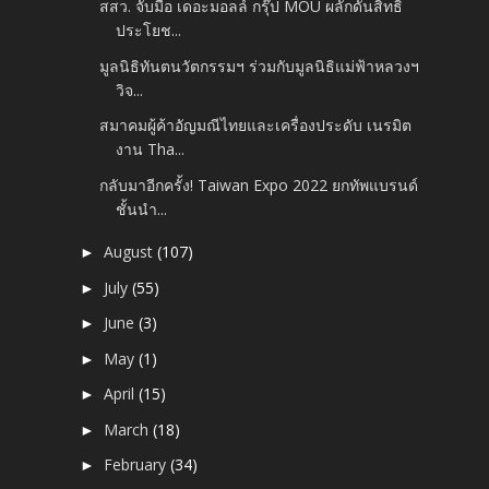
สสว. จับมือ เดอะมอลล์ กรุ๊ป MOU ผลักดันสิทธิ
ประโยช...
มูลนิธิทันตนวัตกรรมฯ ร่วมกับมูลนิธิแม่ฟ้าหลวงฯ
วิจ...
สมาคมผู้ค้าอัญมณีไทยและเครื่องประดับ เนรมิต
งาน Tha...
กลับมาอีกครั้ง! Taiwan Expo 2022 ยกทัพแบรนด์
ชั้นนำ...
August
(107)
►
July
(55)
►
June
(3)
►
May
(1)
►
April
(15)
►
March
(18)
►
February
(34)
►