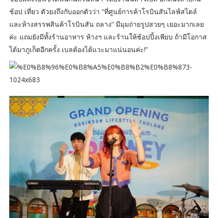
ช้อป เที่ยว ตัวยงถึงกับออกตัวว่า “ที่ศูนย์การค้าโรบินสันไลฟ์สไตล์
และห้างสรรพสินค้าโรบินสัน ถลาง” มีมุมถ่ายรูปสวยๆ เยอะมากเลย
ค่ะ แถมยังมีทั้งร้านอาหาร ห้างฯ และร้านให้ช้อปปิ้งเพียบ ถ้ามีโอกาส
ได้มาภูเก็ตอีกครั้ง เบลต้องได้แวะมาแน่นอนค่ะ!”