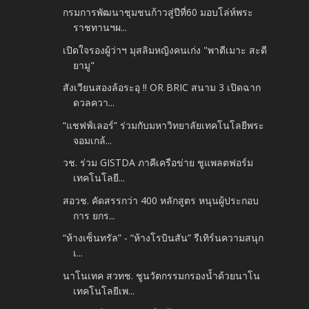
กรมการพัฒนาชุมชนก้าวสู่ปีที่60 มอบโล่ห์พระ
ราชทานฯผ...
เปิดใจรองผู้ว่าฯ มุสลิมหญิงคนเก่ง "พาตีเมาะ สะดี
ยามู"
สังเวียนสองล้อระอุ !! OR BRIC สนาม 3 เปิดฉาก
ดวลควา...
“แชฟฟ์เลอร์” ร่วมกับมหาวิทยาลัยเทคโนโลยีพระ
จอมเกล้...
วช. ร่วม GISTDA ภาคีเครือข่าย ชูแพลตฟอร์ม
เทคโนโลยี...
สอวช. คัดสรรกว่า 400 หลักสูตร หนุนผู้ประกอบ
การ ยกร...
“ห้างเซ็นทรัล” -​ “ห้างโรบินสัน” รีเทิร์นความสนุก
เ...
นาโนเทค สวทช. ชูนวัตกรรมกรองน้ำด้วยนาโน
เทคโนโลยีเพ...