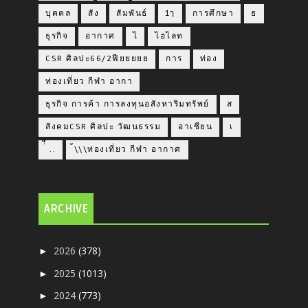
บุคคล
สัง
สัมพันธ์
1ๅ
การศึกษา
ธ
ธุรกิจ
อากาศ
ไ
ไฮไลท
CSR ศิลปะ66/2ฟียยยยย
การ
ท่อง
ท่องเที่ยว กีฬา อากา
ธุรกิจ การค้า การลงทุนอสังหาริมทรัพย์
ส
สังคมCSR ศิลปะ วัฒนธรรม
อาเซียน
เ
่่ื​ ..
้\\\ท่องเที่ยว กีฬา อากาศ
ARCHIVE
2026
(378)
►
2025
(1013)
►
2024
(773)
►