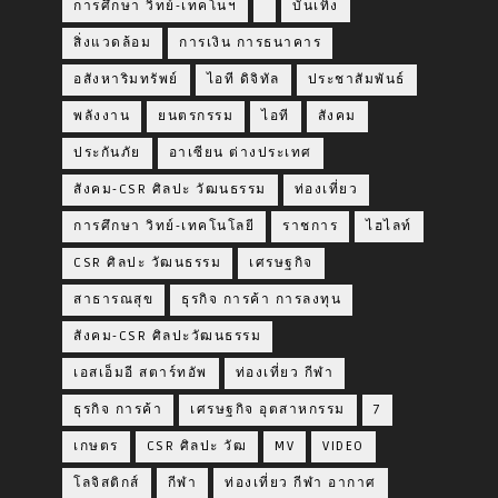
การศึกษา วิทย์-เทคโนฯ
บันเทิง
สิ่งแวดล้อม
การเงิน การธนาคาร
อสังหาริมทรัพย์
ไอที ดิจิทัล
ประชาสัมพันธ์
พลังงาน
ยนตรกรรม
ไอที
สังคม
ประกันภัย
อาเซียน ต่างประเทศ
สังคม-CSR ศิลปะ วัฒนธรรม
ท่องเที่ยว
การศึกษา วิทย์-เทคโนโลยี
ราชการ
ไฮไลท์
CSR ศิลปะ วัฒนธรรม
เศรษฐกิจ
สาธารณสุข
ธุรกิจ การค้า การลงทุน
สังคม-CSR ศิลปะวัฒนธรรม
เอสเอ็มอี สตาร์ทอัพ
ท่องเที่ยว กีฬา
ธุรกิจ การค้า
เศรษฐกิจ อุตสาหกรรม
7
เกษตร
CSR ศิลปะ วัฒ
MV
VIDEO
โลจิสติกส์
กีฬา
ท่องเที่ยว กีฬา อากาศ