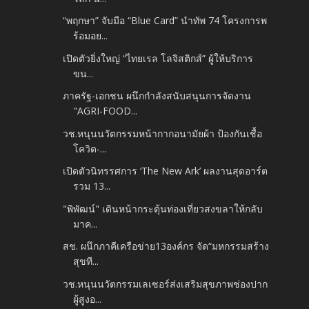
“พฤกษา” จับมือ “Blue Card” นำทัพ 74 โครงการพ
ร้อมอย...
เปิดตัวยิ่งใหญ่ “ไทยเรล โลจิสติกส์” ผู้ให้บริการ
ขน...
ภาครัฐ-เอกชน ผนึกกำลังสนับสนุนการจัดงาน
"AGRI-FOOD...
วช.หนุนนวัตกรรมหน้ากากอนามัยผ้า ป้องกันเชื้อ
โควิด-...
เปิดตัวนิทรรศการ ‘The New Ark’ ผลงานสุดอาร์ต
รวม 13...
"พิพัฒน์" เดินหน้ากระตุ้นท่องเที่ยวสงขลาให้กลับ
มาค...
สช. ผนึกภาคีเครือข่าย13องค์กร จัด“มหกรรมสร้าง
สุขที...
วช.หนุนนวัตกรรมเลเซอร์ส่งเสริมสุขภาพช่องปาก
ผู้สูงอ...