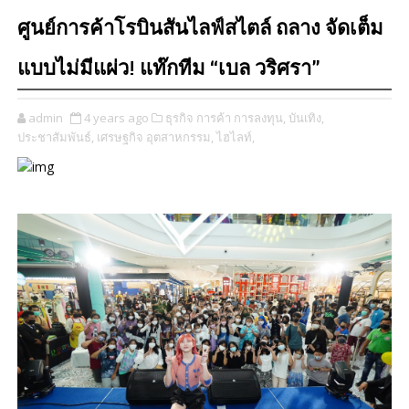
ศูนย์การค้าโรบินสันไลฟ์สไตล์ ถลาง จัดเต็ม
แบบไม่มีแผ่ว! แท๊กทีม “เบล วริศรา”
admin
4 years ago
ธุรกิจ การค้า การลงทุน,
บันเทิง,
ประชาสัมพันธ์,
เศรษฐกิจ อุตสาหกรรม,
ไฮไลท์,