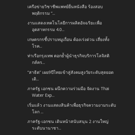
เครือข่ายวิชาชีพแพทย์ยื่นหนังสือ ร้องสอบ
พฤติกรรม “...
งานแสดงเทคโนโลยีการผลิตอัจฉริยะเพื่อ
อุตสาหกรรม 4.0...
เกษตรกรชี้ปราบหมูเถื่อน ต้องเร่งด่วน เสี่ยงทั้ง
โรค...
ท่าเรือกรุงเทพ ตอกย้ำผู้นำธุรกิจบริการโลจิสติ
กส์คร...
“สาธิต” เผย9ปีไทยเข้าสู่สังคมสูงวัยระดับสุดยอด
เดิ...
ภาครัฐ เอกชน ผนึกความร่วมมือ จัดงาน Thai
Water Exp...
เริ่มแล้ว งานแสดงสินค้าเพื่อธุรกิจความงามระดับ
โลก ...
ภาครัฐ-เอกชน เดินหน้าสนับสนุน 2 งานใหญ่
ระดับนานาชา...