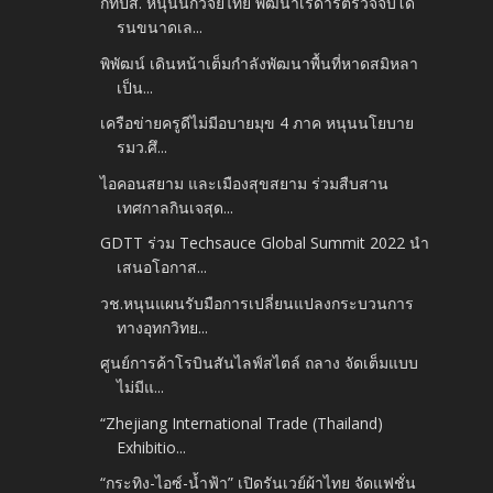
กทปส. หนุนนักวิจัยไทย พัฒนาเรดาร์ตรวจจับโด
รนขนาดเล...
พิพัฒน์ เดินหน้าเต็มกำลังพัฒนาพื้นที่หาดสมิหลา
เป็น...
เครือข่ายครูดีไม่มีอบายมุข 4 ภาค หนุนนโยบาย
รมว.ศึ...
ไอคอนสยาม และเมืองสุขสยาม ร่วมสืบสาน
เทศกาลกินเจสุด...
GDTT ร่วม Techsauce Global Summit 2022 นำ
เสนอโอกาส...
วช.หนุนแผนรับมือการเปลี่ยนแปลงกระบวนการ
ทางอุทกวิทย...
ศูนย์การค้าโรบินสันไลฟ์สไตล์ ถลาง จัดเต็มแบบ
ไม่มีแ...
“Zhejiang International Trade (Thailand)
Exhibitio...
“กระทิง-ไอซ์-น้ำฟ้า” เปิดรันเวย์ผ้าไทย จัดแฟชั่น