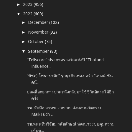
2023
(956)
►
2022
(600)
▼
December
(102)
►
November
(92)
►
October
(75)
►
September
(83)
▼
“Tellscore” ประกาศรางวัลแห่งปี “Thailand
Influence...
“พิชญ์ โพธารามิก” รุกธุรกิจเพลง คว้า “แบงค์-ชิน
ดนั...
ปลดล็อกอาการปวดหลังกลับมาใช้ชีวิตอิสระได้อีก
ครั้ง
วช. จับมือ สวทช. -​วท.กห. ส่งมอบนวัตกรรม
MaikTuch ...
วช.หนุนทีมวิจัยม.วลัยลักษณ์ พัฒนาระบบคุมความ
เข้มข้...