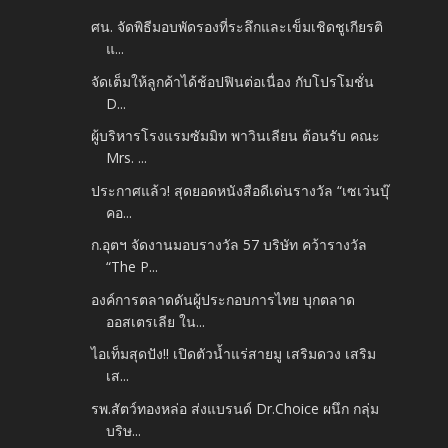
ศน. จัดพิธีมอบพัดรองที่ระลึกและเข็มเชิดชูเกียรติ
แ...
จัดเต็มให้ลูกค้าได้ช้อปฟินต่อเนื่อง กับโปรโมชั่น
D...
ผู้บริหารโรงแรมซัมมิท พาวินเลียน ต้อนรับ คณะ
Mrs. ...
ประกาศแล้ว! สุดยอดหนังสือดีเด่นรางวัล “เซเว่นบุ๊
คอ...
ก.อุตฯ จัดงานมอบรางวัล 57 บริษัท คว้ารางวัล
“The P...
องค์การตลาดดันผู้ประกอบการไทย บุกตลาด
ออสเตรเลีย ใน...
ไอเท็มสุดปัง!! เปิดตัวน้ำแร่สายมู เสริมดวง เสริม
เส...
รพ.สัตว์ทองหล่อ ส่งแบรนด์ Dr.Choice ผนึก กลุ่ม
บริษ...