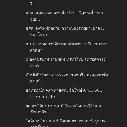
วี...
สสส.-สคล.ห่วงปัจจัยเสี่ยงใหม่ “กัญชา-น้ำท่อม”
จับม...
สสส. ลงพื้นที่ติดตาม ความปลอดภัยทางม้าลาย
หน้าโรงเร...
ศน. ถวายทุนการศึกษาศาสนทายาท สืบสานพุทธ
ศาสนา
เมืองสุขสยาม ร่วมททท.-กสิกรไทย จัด “อัศจรรย์
สุขสยา...
เปิดตัวยิ่งใหญ่สมการรอคอย งานวิ่งเทรลภูเขาชิง
แชมป์...
สวทช.ผนึก 40 หน่วยงาน จัดใหญ่ APEC BCG
Economy Tha...
ผศ.ทพ.วิจิตร ธรานนท์ กับภารกิจงานวิจัยและ
พัฒนาด้า...
ไลฟ์เวฟ ไทยแลนด์ อัดแผนการตลาดเชิงรุก ประ