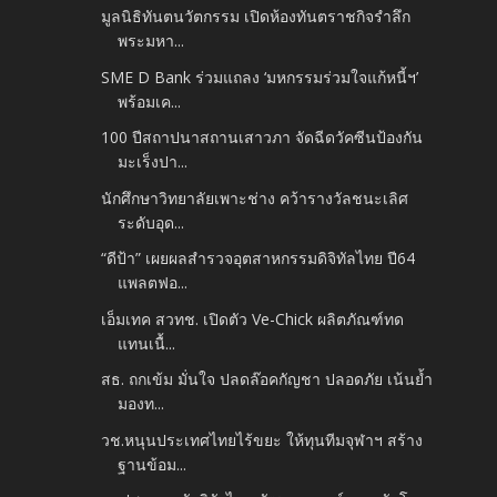
มูลนิธิทันตนวัตกรรม เปิดห้องทันตราชกิจรำลึก
พระมหา...
SME D Bank ร่วมแถลง ‘มหกรรมร่วมใจแก้หนี้ฯ’
พร้อมเค...
100 ปีสถาปนาสถานเสาวภา จัดฉีดวัคซีนป้องกัน
มะเร็งปา...
นักศึกษาวิทยาลัยเพาะช่าง คว้ารางวัลชนะเลิศ
ระดับอุด...
“ดีป้า” เผยผลสำรวจอุตสาหกรรมดิจิทัลไทย ปี64
แพลตฟอ...
เอ็มเทค สวทช. เปิดตัว Ve-Chick ผลิตภัณฑ์ทด
แทนเนื้...
สธ. ถกเข้ม มั่นใจ ปลดล๊อคกัญชา ปลอดภัย เน้นย้ำ
มองท...
วช.หนุนประเทศไทยไร้ขยะ ให้ทุนทีมจุฬาฯ สร้าง
ฐานข้อม...