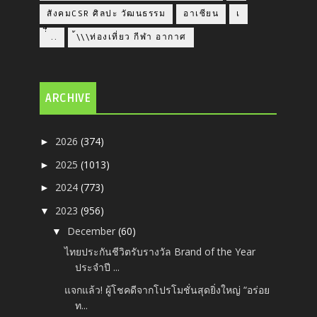
สังคมCSR ศิลปะ วัฒนธรรม
อาเซียน
เ
่่ื​ ..
้\\\ท่องเที่ยว กีฬา อากาศ
ARCHIVE
2026
(374)
►
2025
(1013)
►
2024
(773)
►
2023
(956)
▼
December
(60)
▼
ไทยประกันชีวิตรับรางวัล Brand of the Year
ประจำปี ...
แจกแล้ว! ผู้โชคดีจากโปรโมชั่นสุดยิ่งใหญ่ “อร่อย
ท...