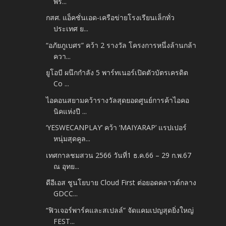
พร...
กสศ. แอ็คชั่นเอด-เครือข่ายโรงเรียนเล็กทั่ว
ประเทศ ย...
“อภัยภูเบศร” คว้า 2 รางวัล โครงการหนึ่งล้านกล้า
ควา...
ยูโอบี ผนึกกำลัง 5 พาร์ทเนอร์เปิดตัวบัตรเครดิต
Co ...
ไอคอนสยามคว้ารางวัลสุดยอดศูนย์การค้าไอคอ
นิคแห่งปี ...
‘YESWECANPLAY’ คว้า ‘MAIYARAP’ แรปเปอร์
หนุ่มสุดคูล...
เทศกาลชมสวน 2566 วันที่1 ธ.ค.66 – 29 ก.พ.67
ณ อุทย...
ดีอีเอส ชูนโยบาย Cloud First ต่อยอดคลาวด์กลาง
GDCC...
“ฟิวเจอร์พาร์คและสเปลล์” จัดแคมเปญสุดยิ่งใหญ่
FEST...