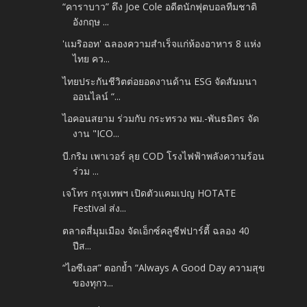
“คาราบาว” ดึง Joe Cole อดีตนักฟุตบอลทีมชาติ
อังกฤษ ...
'แมริออท' ฉลองความสำเร็จแก่ห้องอาหาร 8 แห่ง
ไทย คว...
ไทยประกันชีวิตต่อยอดงานด้าน ESG จัดสัมมนา
ออนไลน์ “...
ไอคอนสยาม ร่วมกับ กระทรวง พม.-พันธมิตร จัด
งาน "ICO...
บี.กริม เพาเวอร์ ลุย COD โรงไฟฟ้าพลังความร้อน
ร่วม ...
เจโทร กรุงเทพฯ เปิดตัวแคมเปญ HOTATE
Festival ส่ง...
ตลาดสี่มุมเมือง จัดเอ็กซ์คลูซีฟปาร์ตี้ ฉลอง 40
ปีส...
“ไอซีเอส” ตอกย้ำ “Always A Good Day ความสุข
ของทุกว...