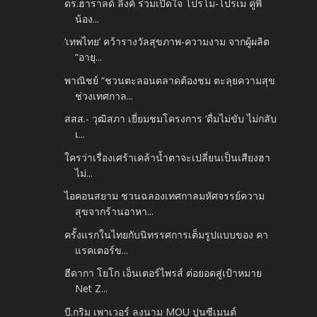
ดร.ฮาราลด์ ลิงค์ ร่วมเปิดใจ โปรโม-โปรเม คู่พี่
น้อง...
‘เทพไทย’ คว้ารางวัลสุขภาพ-ความงาม จากผู้ผลิต
“อายุ...
พาณิชย์ “ชวนตะลอนตลาดต้องชม ตะลุยความสุข
ช่วงเทศกาล...
สสส.- วุฒิสภา เยี่ยมชมโครงการ ‘ดื่มไม่ขับ ไม่กลับ
เ...
ใครว่าเรื่องเศร้าเคล้าน้ำตาจะเปลี่ยนเป็นเสียงฮา
ไม่...
ไอคอนสยาม ชวนฉลองเทศกาลมหัศจรรย์ความ
สุขจากร้านอาหา...
ครั้งแรกในไทยกับนิทรรศการเต็มรูปแบบของ คา
แรคเตอร์ข...
ฮีดากา โยโก เอ็นเตอร์ไพรส์ ต่อยอดสู่เป้าหมาย
Net Z...
บี.กริม เพาเวอร์ ลงนาม MOU ปูนซีเมนต์