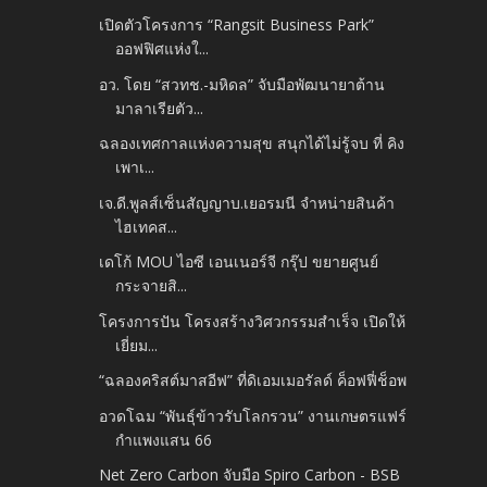
เปิดตัวโครงการ “Rangsit Business Park”
ออฟฟิศแห่งใ...
อว. โดย “สวทช.-มหิดล” จับมือพัฒนายาต้าน
มาลาเรียตัว...
ฉลองเทศกาลแห่งความสุข สนุกได้ไม่รู้จบ ที่ คิง
เพาเ...
เจ.ดี.พูลส์เซ็นสัญญาบ.เยอรมนี จำหน่ายสินค้า
ไฮเทคส...
เดโก้ MOU ไอซี เอนเนอร์จี กรุ๊ป ขยายศูนย์
กระจายสิ...
โครงการปัน โครงสร้างวิศวกรรมสำเร็จ เปิดให้
เยี่ยม...
“ฉลองคริสต์มาสอีฟ” ที่ดิเอมเมอรัลด์ ค็อฟฟี่ช็อพ
อวดโฉม “พันธุ์ข้าวรับโลกรวน” งานเกษตรแฟร์
กำแพงแสน 66
Net Zero Carbon จับมือ Spiro Carbon - BSB