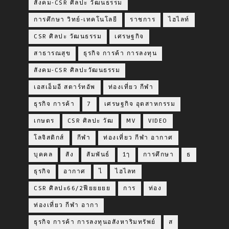
สังคม-CSR ศิลปะ วัฒนธรรม
การศึกษา วิทย์-เทคโนโลยี
ราชการ
ไฮไลท์
CSR ศิลปะ วัฒนธรรม
เศรษฐกิจ
สาธารณสุข
ธุรกิจ การค้า การลงทุน
สังคม-CSR ศิลปะวัฒนธรรม
เอสเอ็มอี สตาร์ทอัพ
ท่องเที่ยว กีฬา
ธุรกิจ การค้า
7
เศรษฐกิจ อุตสาหกรรม
เกษตร
CSR ศิลปะ วัฒ
MV
VIDEO
โลจิสติกส์
กีฬา
ท่องเที่ยว กีฬา อากาศ
บุคคล
สัง
สัมพันธ์
1ๅ
การศึกษา
ธ
ธุรกิจ
อากาศ
ไ
ไฮไลท
CSR ศิลปะ66/2ฟียยยยย
การ
ท่อง
ท่องเที่ยว กีฬา อากา
ธุรกิจ การค้า การลงทุนอสังหาริมทรัพย์
ส