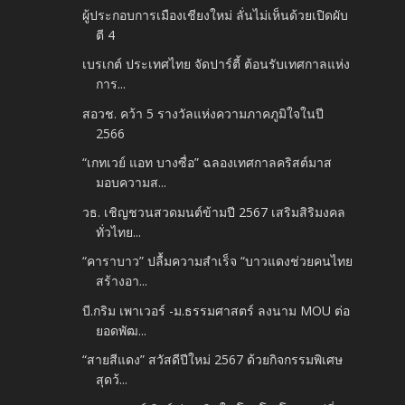
ผู้ประกอบการเมืองเชียงใหม่ ลั่นไม่เห็นด้วยเปิดผับ
ตี 4
เบรเกต์ ประเทศไทย จัดปาร์ตี้ ต้อนรับเทศกาลแห่ง
การ...
สอวช. คว้า 5 รางวัลแห่งความภาคภูมิใจในปี
2566
“เกทเวย์ แอท บางซื่อ” ฉลองเทศกาลคริสต์มาส
มอบความส...
วธ. เชิญชวนสวดมนต์ข้ามปี 2567 เสริมสิริมงคล
ทั่วไทย...
“คาราบาว” ปลื้มความสำเร็จ “บาวแดงช่วยคนไทย
สร้างอา...
บี.กริม เพาเวอร์ -ม.ธรรมศาสตร์ ลงนาม MOU ต่อ
ยอดพัฒ...
“สายสีแดง” สวัสดีปีใหม่ 2567 ด้วยกิจกรรมพิเศษ
สุดว้...