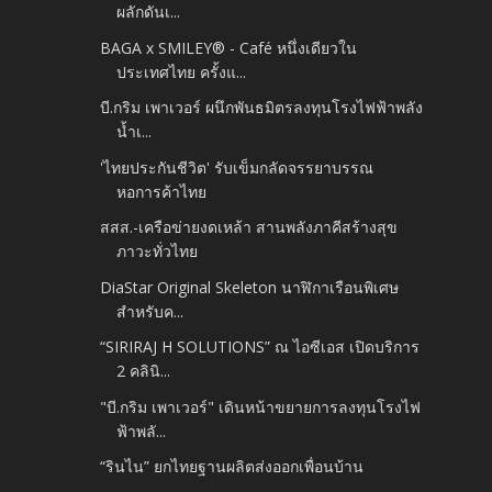
ผลักดันเ...
BAGA x SMILEY® - Café หนึ่งเดียวใน
ประเทศไทย ครั้งแ...
บี.กริม เพาเวอร์ ผนึกพันธมิตรลงทุนโรงไฟฟ้าพลัง
น้ำเ...
'ไทยประกันชีวิต' รับเข็มกลัดจรรยาบรรณ
หอการค้าไทย
สสส.-เครือข่ายงดเหล้า สานพลังภาคีสร้างสุข
ภาวะทั่วไทย
DiaStar Original Skeleton นาฬิกาเรือนพิเศษ
สำหรับค...
“SIRIRAJ H SOLUTIONS” ณ ไอซีเอส เปิดบริการ
2 คลินิ...
"บี.กริม เพาเวอร์" เดินหน้าขยายการลงทุนโรงไฟ
ฟ้าพลั...
“รินไน” ยกไทยฐานผลิตส่งออกเพื่อนบ้าน