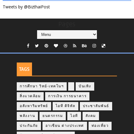
Tweets by @BizthaiPost
Pages
TAGS
การศึกษา วิทย์-เทคโนฯ
บันเทิง
สิ่งแวดล้อม
การเงิน การธนาคาร
อสังหาริมทรัพย์
ไอที ดิจิทัล
ประชาสัมพันธ์
พลังงาน
ยนตรกรรม
ไอที
สังคม
ประกันภัย
อาเซียน ต่างประเทศ
ท่องเที่ยว