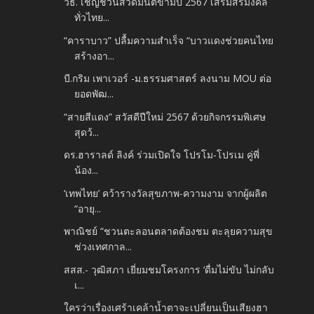
วธ. เชิญชวนสวดมนต์ข้ามปี 2567 เสริมสิริมงคล
ทั่วไทย...
“คาราบาว” ปลื้มความสำเร็จ “บาวแดงช่วยคนไทย
สร้างอา...
บี.กริม เพาเวอร์ -ม.ธรรมศาสตร์ ลงนาม MOU ต่อ
ยอดพัฒ...
“สายสีแดง” สวัสดีปีใหม่ 2567 ด้วยกิจกรรมพิเศษ
สุดว้...
ดร.ฮาราลด์ ลิงค์ ร่วมเปิดใจ โปรโม-โปรเม คู่พี่
น้อง...
‘เทพไทย’ คว้ารางวัลสุขภาพ-ความงาม จากผู้ผลิต
“อายุ...
พาณิชย์ “ชวนตะลอนตลาดต้องชม ตะลุยความสุข
ช่วงเทศกาล...
สสส.- วุฒิสภา เยี่ยมชมโครงการ ‘ดื่มไม่ขับ ไม่กลับ
เ...
ใครว่าเรื่องเศร้าเคล้าน้ำตาจะเปลี่ยนเป็นเสียงฮา