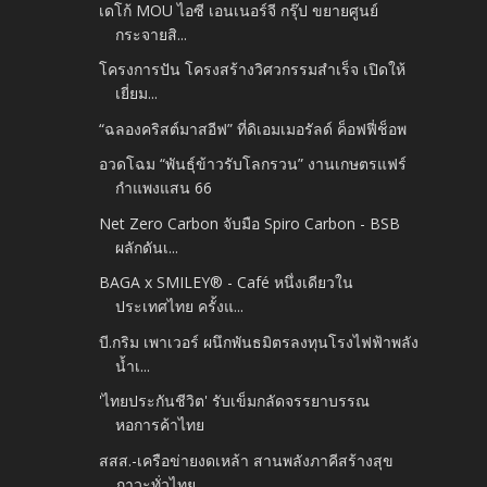
เดโก้ MOU ไอซี เอนเนอร์จี กรุ๊ป ขยายศูนย์
กระจายสิ...
โครงการปัน โครงสร้างวิศวกรรมสำเร็จ เปิดให้
เยี่ยม...
“ฉลองคริสต์มาสอีฟ” ที่ดิเอมเมอรัลด์ ค็อฟฟี่ช็อพ
อวดโฉม “พันธุ์ข้าวรับโลกรวน” งานเกษตรแฟร์
กำแพงแสน 66
Net Zero Carbon จับมือ Spiro Carbon - BSB
ผลักดันเ...
BAGA x SMILEY® - Café หนึ่งเดียวใน
ประเทศไทย ครั้งแ...
บี.กริม เพาเวอร์ ผนึกพันธมิตรลงทุนโรงไฟฟ้าพลัง
น้ำเ...
'ไทยประกันชีวิต' รับเข็มกลัดจรรยาบรรณ
หอการค้าไทย
สสส.-เครือข่ายงดเหล้า สานพลังภาคีสร้างสุข
ภาวะทั่วไทย