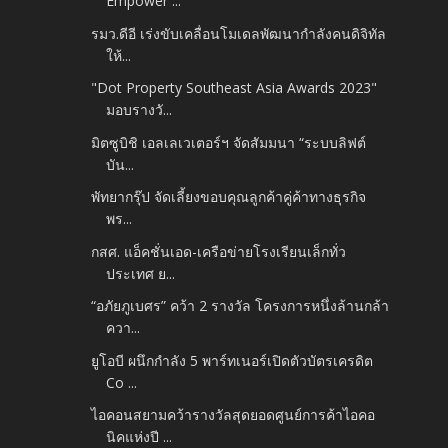
Empower ...
รมว.ดีอี เร่งขับเคลื่อนโมเดลพัฒนากำลังคนดิจิทัล
ให้...
"Dot Property Southeast Asia Awards 2023"
มอบรางวั...
มิตซูบิชิ เอลเลเวเตอร์ฯ จัดสัมมนา “ระบบลิฟต์
บัน...
พัทยากรุ๊ป จัดเลี้ยงขอบคุณลูกค้าคู่ค้าทางธุรกิจ
พร...
กสศ. แอ็คชั่นเอด-เครือข่ายโรงเรียนเล็กทั่ว
ประเทศ ย...
“อภัยภูเบศร” คว้า 2 รางวัล โครงการหนึ่งล้านกล้า
ควา...
ยูโอบี ผนึกกำลัง 5 พาร์ทเนอร์เปิดตัวบัตรเครดิต
Co ...
ไอคอนสยามคว้ารางวัลสุดยอดศูนย์การค้าไอคอ
นิคแห่งปี ...