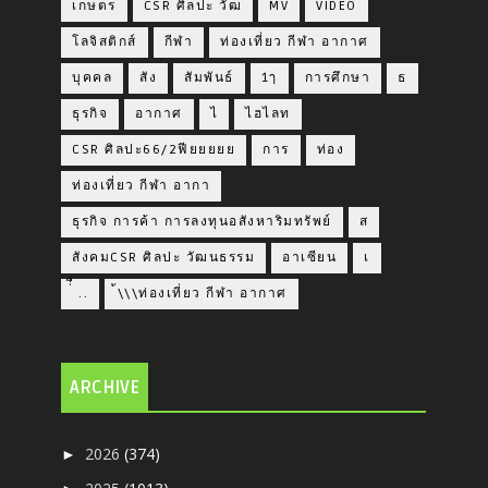
เกษตร
CSR ศิลปะ วัฒ
MV
VIDEO
โลจิสติกส์
กีฬา
ท่องเที่ยว กีฬา อากาศ
บุคคล
สัง
สัมพันธ์
1ๅ
การศึกษา
ธ
ธุรกิจ
อากาศ
ไ
ไฮไลท
CSR ศิลปะ66/2ฟียยยยย
การ
ท่อง
ท่องเที่ยว กีฬา อากา
ธุรกิจ การค้า การลงทุนอสังหาริมทรัพย์
ส
สังคมCSR ศิลปะ วัฒนธรรม
อาเซียน
เ
่่ื​ ..
้\\\ท่องเที่ยว กีฬา อากาศ
ARCHIVE
2026
(374)
►