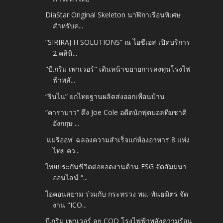
DiaStar Original Skeleton นาฬิกาเรือนพิเศษ
สำหรับค...
“SIRIRAJ H SOLUTIONS” ณ ไอซีเอส เปิดบริการ
2 คลินิ...
"บี.กริม เพาเวอร์" เดินหน้าขยายการลงทุนโรงไฟ
ฟ้าพลั...
“รินไน” ยกไทยฐานผลิตส่งออกเพื่อนบ้าน
“คาราบาว” ดึง Joe Cole อดีตนักฟุตบอลทีมชาติ
อังกฤษ ...
'แมริออท' ฉลองความสำเร็จแก่ห้องอาหาร 8 แห่ง
ไทย คว...
ไทยประกันชีวิตต่อยอดงานด้าน ESG จัดสัมมนา
ออนไลน์ “...
ไอคอนสยาม ร่วมกับ กระทรวง พม.-พันธมิตร จัด
งาน "ICO...
บี.กริม เพาเวอร์ ลุย COD โรงไฟฟ้าพลังความร้อน