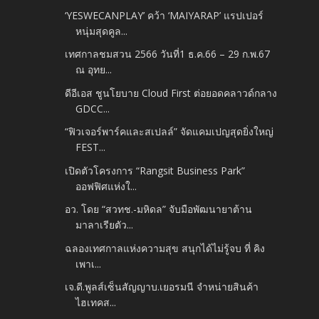
‘YESWECANPLAY’ คว้า ‘MAIYARAP’ แรปเปอร์
หนุ่มสุดคูล...
เทศกาลชมสวน 2566 วันที่1 ธ.ค.66 – 29 ก.พ.67
ณ อุทย...
ดีอีเอส ชูนโยบาย Cloud First ต่อยอดคลาวด์กลาง
GDCC...
“ฟิวเจอร์พาร์คและสเปลล์” จัดแคมเปญสุดยิ่งใหญ่
FEST...
เปิดตัวโครงการ “Rangsit Business Park”
ออฟฟิศแห่งใ...
อว. โดย “สวทช.-มหิดล” จับมือพัฒนายาต้าน
มาลาเรียตัว...
ฉลองเทศกาลแห่งความสุข สนุกได้ไม่รู้จบ ที่ คิง
เพาเ...
เจ.ดี.พูลส์เซ็นสัญญาบ.เยอรมนี จำหน่ายสินค้า
ไฮเทคส...