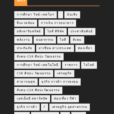
TAGS
การศึกษา วิทย์-เทคโนฯ
บันเทิง
สิ่งแวดล้อม
การเงิน การธนาคาร
อสังหาริมทรัพย์
ไอที ดิจิทัล
ประชาสัมพันธ์
พลังงาน
ยนตรกรรม
ไอที
สังคม
ประกันภัย
อาเซียน ต่างประเทศ
ท่องเที่ยว
สังคม-CSR ศิลปะ วัฒนธรรม
การศึกษา วิทย์-เทคโนโลยี
ราชการ
ไฮไลท์
CSR ศิลปะ วัฒนธรรม
เศรษฐกิจ
สาธารณสุข
ธุรกิจ การค้า การลงทุน
สังคม-CSR ศิลปะวัฒนธรรม
เอสเอ็มอี สตาร์ทอัพ
ท่องเที่ยว กีฬา
ธุรกิจ การค้า
7
เศรษฐกิจ อุตสาหกรรม