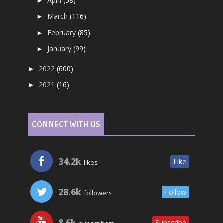
April
(58)
►
March
(116)
►
February
(85)
►
January
(99)
►
2022
(600)
►
2021
(16)
►
CONNECT WITH US
34.2k
Like
likes
28.6k
Follow
followers
8.6k
Subscribe