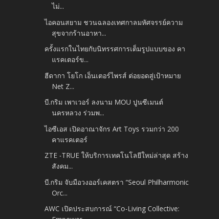
ไม่...
ไอคอนสยาม ชวนฉลองเทศกาลมหัศจรรย์ความ
สุขจากร้านอาหา...
ครั้งแรกในไทยกับนิทรรศการเต็มรูปแบบของ คา
แรคเตอร์ข...
ฮีดากา โยโก เอ็นเตอร์ไพรส์ ต่อยอดสู่เป้าหมาย
Net Z...
บี.กริม เพาเวอร์ ลงนาม MOU ปูนซีเมนต์
นครหลวง ร่วมพ...
ไอซีเอส เปิดอาณาจักร Art Toys รวมกว่า 200
คาแรคเตอร์
ZTE -TRUE ให้บริการเทคโนโลยีใหม่ล่าสุด สร้าง
สังคม...
บี.กริม จับมือวงออร์เคสตรา “Seoul Philharmonic
Orc...
AWC เปิดประสบการณ์ “Co-Living Collective: