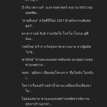
บี.กริม เพาเวอร์ -ม.ธรรมศาสตร์ ลงนาม MOU ต่อ
ยอดพัฒ...
“สายสีแดง” สวัสดีปีใหม่ 2567 ด้วยกิจกรรมพิเศษ
สุดว้...
ดร.ฮาราลด์ ลิงค์ ร่วมเปิดใจ โปรโม-โปรเม คู่พี่
น้อง...
‘เทพไทย’ คว้ารางวัลสุขภาพ-ความงาม จากผู้ผลิต
“อายุ...
พาณิชย์ “ชวนตะลอนตลาดต้องชม ตะลุยความสุข
ช่วงเทศกาล...
สสส.- วุฒิสภา เยี่ยมชมโครงการ ‘ดื่มไม่ขับ ไม่กลับ
เ...
ใครว่าเรื่องเศร้าเคล้าน้ำตาจะเปลี่ยนเป็นเสียงฮา
ไม่...
ไอคอนสยาม ชวนฉลองเทศกาลมหัศจรรย์ความ
สุขจากร้านอาหา...