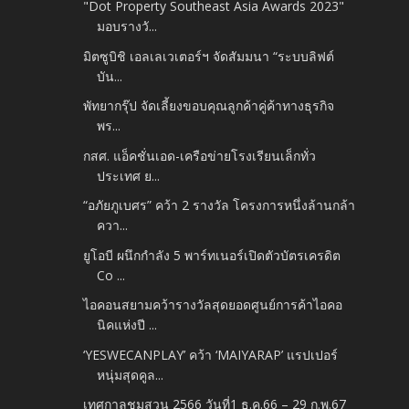
"Dot Property Southeast Asia Awards 2023"
มอบรางวั...
มิตซูบิชิ เอลเลเวเตอร์ฯ จัดสัมมนา “ระบบลิฟต์
บัน...
พัทยากรุ๊ป จัดเลี้ยงขอบคุณลูกค้าคู่ค้าทางธุรกิจ
พร...
กสศ. แอ็คชั่นเอด-เครือข่ายโรงเรียนเล็กทั่ว
ประเทศ ย...
“อภัยภูเบศร” คว้า 2 รางวัล โครงการหนึ่งล้านกล้า
ควา...
ยูโอบี ผนึกกำลัง 5 พาร์ทเนอร์เปิดตัวบัตรเครดิต
Co ...
ไอคอนสยามคว้ารางวัลสุดยอดศูนย์การค้าไอคอ
นิคแห่งปี ...
‘YESWECANPLAY’ คว้า ‘MAIYARAP’ แรปเปอร์
หนุ่มสุดคูล...
เทศกาลชมสวน 2566 วันที่1 ธ.ค.66 – 29 ก.พ.67