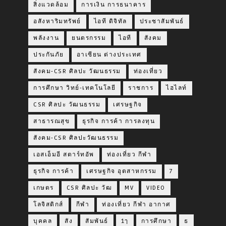
สิ่งแวดล้อม
การเงิน การธนาคาร
อสังหาริมทรัพย์
ไอที ดิจิทัล
ประชาสัมพันธ์
พลังงาน
ยนตรกรรม
ไอที
สังคม
ประกันภัย
อาเซียน ต่างประเทศ
สังคม-CSR ศิลปะ วัฒนธรรม
ท่องเที่ยว
การศึกษา วิทย์-เทคโนโลยี
ราชการ
ไฮไลท์
CSR ศิลปะ วัฒนธรรม
เศรษฐกิจ
สาธารณสุข
ธุรกิจ การค้า การลงทุน
สังคม-CSR ศิลปะวัฒนธรรม
เอสเอ็มอี สตาร์ทอัพ
ท่องเที่ยว กีฬา
ธุรกิจ การค้า
เศรษฐกิจ อุตสาหกรรม
7
เกษตร
CSR ศิลปะ วัฒ
MV
VIDEO
โลจิสติกส์
กีฬา
ท่องเที่ยว กีฬา อากาศ
บุคคล
สัง
สัมพันธ์
1ๅ
การศึกษา
ธ