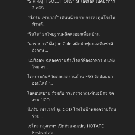
“SIRIRAJ H SOLUTIONS” ณ ไอซีเอส เปิดบริการ
2 คลินิ...
"บี.กริม เพาเวอร์" เดินหน้าขยายการลงทุนโรงไฟ
ฟ้าพลั...
“รินไน” ยกไทยฐานผลิตส่งออกเพื่อนบ้าน
“คาราบาว” ดึง Joe Cole อดีตนักฟุตบอลทีมชาติ
อังกฤษ ...
'แมริออท' ฉลองความสำเร็จแก่ห้องอาหาร 8 แห่ง
ไทย คว...
ไทยประกันชีวิตต่อยอดงานด้าน ESG จัดสัมมนา
ออนไลน์ “...
ไอคอนสยาม ร่วมกับ กระทรวง พม.-พันธมิตร จัด
งาน "ICO...
บี.กริม เพาเวอร์ ลุย COD โรงไฟฟ้าพลังความร้อน
ร่วม ...
เจโทร กรุงเทพฯ เปิดตัวแคมเปญ HOTATE
Festival ส่ง...