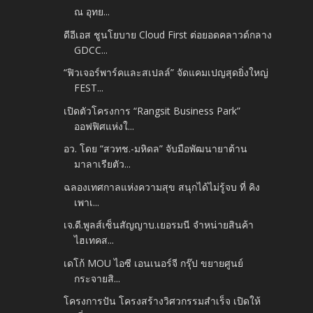
ณ อุทย...
ดีอีเอส ชูนโยบาย Cloud First ต่อยอดคลาวด์กลาง
GDCC...
“ฟิวเจอร์พาร์คและสเปลล์” จัดแคมเปญสุดยิ่งใหญ่
FEST...
เปิดตัวโครงการ “Rangsit Business Park”
ออฟฟิศแห่งใ...
อว. โดย “สวทช.-มหิดล” จับมือพัฒนายาต้าน
มาลาเรียตัว...
ฉลองเทศกาลแห่งความสุข สนุกได้ไม่รู้จบ ที่ คิง
เพาเ...
เจ.ดี.พูลส์เซ็นสัญญาบ.เยอรมนี จำหน่ายสินค้า
ไฮเทคส...
เดโก้ MOU ไอซี เอนเนอร์จี กรุ๊ป ขยายศูนย์
กระจายสิ...
โครงการปัน โครงสร้างวิศวกรรมสำเร็จ เปิดให้