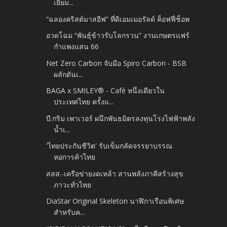
เยี่ยม...
“ฉลองคริสต์มาสอีฟ” ที่ดิเอมเมอรัลด์ ค็อฟฟี่ช็อพ
อวดโฉม “พันธุ์ข้าวรับโลกรวน” งานเกษตรแฟร์
กำแพงแสน 66
Net Zero Carbon จับมือ Spiro Carbon - BSB
ผลักดันเ...
BAGA x SMILEY® - Café หนึ่งเดียวใน
ประเทศไทย ครั้งแ...
บี.กริม เพาเวอร์ ผนึกพันธมิตรลงทุนโรงไฟฟ้าพลัง
น้ำเ...
'ไทยประกันชีวิต' รับเข็มกลัดจรรยาบรรณ
หอการค้าไทย
สสส.-เครือข่ายงดเหล้า สานพลังภาคีสร้างสุข
ภาวะทั่วไทย
DiaStar Original Skeleton นาฬิกาเรือนพิเศษ
สำหรับค...