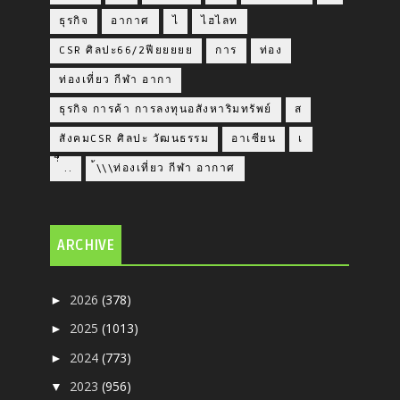
ธุรกิจ
อากาศ
ไ
ไฮไลท
CSR ศิลปะ66/2ฟียยยยย
การ
ท่อง
ท่องเที่ยว กีฬา อากา
ธุรกิจ การค้า การลงทุนอสังหาริมทรัพย์
ส
สังคมCSR ศิลปะ วัฒนธรรม
อาเซียน
เ
่่ื​ ..
้\\\ท่องเที่ยว กีฬา อากาศ
ARCHIVE
2026
(378)
►
2025
(1013)
►
2024
(773)
►
2023
(956)
▼