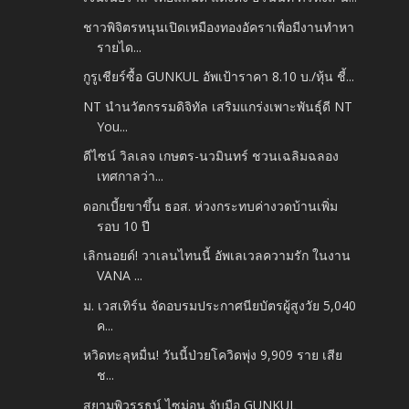
ชาวพิจิตรหนุนเปิดเหมืองทองอัคราเพื่อมีงานทำหา
รายได...
กูรูเชียร์ซื้อ GUNKUL อัพเป้าราคา 8.10 บ./หุ้น ชี้...
NT นำนวัตกรรมดิจิทัล เสริมแกร่งเพาะพันธุ์ดี NT
You...
ดีไซน์ วิลเลจ เกษตร-นวมินทร์ ชวนเฉลิมฉลอง
เทศกาลว่า...
ดอกเบี้ยขาขึ้น ธอส. ห่วงกระทบค่างวดบ้านเพิ่ม
รอบ 10 ปี
เลิกนอยด์! วาเลนไทนนี้ อัพเลเวลความรัก ในงาน
VANA ...
ม. เวสเทิร์น จัดอบรมประกาศนียบัตรผู้สูงวัย 5,040
ค...
หวิดทะลุหมื่น! วันนี้ป่วยโควิดพุ่ง 9,909 ราย เสีย
ช...
สยามพิวรรธน์ ไซม่อน จับมือ GUNKUL