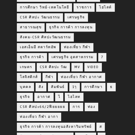
การศึกษา วิทย์-เทคโนโลยี
ราชการ
ไฮไลท์
CSR ศิลปะ วัฒนธรรม
เศรษฐกิจ
สาธารณสุข
ธุรกิจ การค้า การลงทุน
สังคม-CSR ศิลปะวัฒนธรรม
เอสเอ็มอี สตาร์ทอัพ
ท่องเที่ยว กีฬา
ธุรกิจ การค้า
เศรษฐกิจ อุตสาหกรรม
7
เกษตร
CSR ศิลปะ วัฒ
MV
VIDEO
โลจิสติกส์
กีฬา
ท่องเที่ยว กีฬา อากาศ
บุคคล
สัง
สัมพันธ์
1ๅ
การศึกษา
ธ
ธุรกิจ
อากาศ
ไ
ไฮไลท
CSR ศิลปะ66/2ฟียยยยย
การ
ท่อง
ท่องเที่ยว กีฬา อากา
ธุรกิจ การค้า การลงทุนอสังหาริมทรัพย์
ส