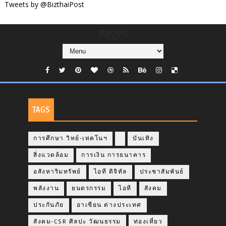
Tweets by @BizthaiPost
Pages
TAGS
การศึกษา วิทย์-เทคโนฯ
บันเทิง
สิ่งแวดล้อม
การเงิน การธนาคาร
อสังหาริมทรัพย์
ไอที ดิจิทัล
ประชาสัมพันธ์
พลังงาน
ยนตรกรรม
ไอที
สังคม
ประกันภัย
อาเซียน ต่างประเทศ
สังคม-CSR ศิลปะ วัฒนธรรม
ท่องเที่ยว