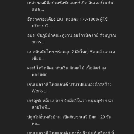
เหล่ายอดฝีมือร่วมชิงชัยแมทช์เปิด อินเตอร์เนชัน
แนล ...
อัตราครองเตียง EKH พุ่งแตะ 170-180% ผู้ใช้
บริการ O...
อบจ. ชัยภูมินำคณะดูงาน ออร์กานิค เวย์ ร่วมบูรณ
าการ...
แบดมินตันไทย พร้อมลุย 2 ศึกใหญ่ ซีเกมส์ และเอ
เชียน...
ผงะ! โควิดติดมากับเงิน ผักผลไม้ เนื้อสัตว์ ถุง
พลาสติก
เจนเนอราลี่ ไทยแลนด์ ปรับรูปแบบองค์กรสร้าง
Work-Li...
เจริญชัยหม้อแปลงฯ จับมืออีโนวา หนุนจุฬาฯ นำ
สายไฟฟ้...
ปลูกไม่อั้นหลังบ้าน! เปิดกัญชาเสรี มีผล 120 วัน
หล...
เจนเนอราลี่ ไทยแลนด์ แต่งตั้ง ธีรนันท์ ศรีหงส์ นั่...