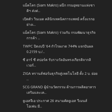
แม็คโคร (Siam Makro) ผนึก กรมอุทยานแห่งชา
ติฯ ส่งต่...
เปิดตัว วินเมด คลินิกเทคนิคการแพทย์ ครั้งแรกอ
ย่างเ...
แม็คโคร (Siam Makro) ร่วมกับ กรมพัฒนาธุรกิจ
การค้า ...
TWPC ปิดงบปี '64 กำไรผงาด 744% แจกปันผล
0.2159 บ./...
ซี อาร์ ซี สปอร์ต รับรางวัลอันทรงเกียรติจากลิ
เวอร์...
ZIGA ทรานส์ฟอร์มธุรกิจสู่เทคโนโลยี ตั้ง 2 บ. ย่อย
...
SCG GRAND ผู้นำนวัตกรรม ด้านการผลิตอาหาร
เสริมและเค...
ยูเอสจีเอ ประกาศ 26 สนามคัดยูเอส วีเมนส์
โอเพ่น มี...