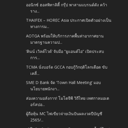
ออนิกซ์ ฮอสพิทาลิตี้ กรุ๊ป พาสามแบรนด์ดัง คว้า
ราง...
THAIFEX – HOREC Asia ประกาศเปิดตัวอย่างเป็น
ทางการม...
AOTGA พร้อมให้บริการภาคพื้นท่าอากาศยาน
มาตรฐานความป...
‘คินน์ เวิลด์ไวด์’ จับมือ “ยูแอนด์ไอ” เปิดประสบ
การ...
TCMA นั่งบอร์ด GCCA กอบกู้วิกฤติโลกเดือด ขับ
เคลื่...
SME D Bank จัด ‘Town Hall Meeting’ มอบ
นโยบายพนักงา...
ส่องความอลังการ! โมโตจีพี วิถีไทย เทศกาลมอเต
อร์สปอ...
ผู้ถือหุ้น MC ไฟเขียวจ่ายเงินปันผลงวดปีบัญชี
2565/...