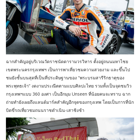
ฉากสำคัญอยู่บริเวณวัดราชนัดดารามวรวิหาร ตั้งอยู่ถนนมหาไชย
เขตพระนครกรุงเทพฯ เป็นการพาเที่ยวชมความสวยงาม และขึ้นไป
ชมยังชั้นบนสุดที่เป็นที่ประดิษฐานของ “พระบรมสารีริกธาตุของ
พระพุทธเจ้า” งดงามประณีตตามแบบศิลปะไทย รวมทั้งเป็นจุดชมวิว
กรุงเทพฯแบบ 360 องศา เป็นอีกมุม Unseen ที่น้อยคนจะทราบ ฉาก
ถ่ายทำยังเผยถึงแลนด์มาร์คสำคัญอีกจุดของกรุงเทพ โดยเป็นการที่นัก
บิดขี่รถเที่ยวชมถนนราชดำเนิน-เสาชิงช้า