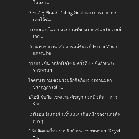
ในหลว...
Gen Z ชู ฟีเจอร์ Dating Goal บอกเป้าหมายการ
เดทให้ช...
กระแสแรงไม่ตก มหกรรมชี้ช่องรวยเซ็นทรัล เวสต์
เกต ...
สยามพารากอน เปิดแกรนด์รันเวย์ประกาศศักดา
แฟชั่นไทย ...
การแข่งขัน กอล์ฟโอโซน ครั้งที่ 17 ชิงถ้วยพระ
ราชทานฯ
ไอคอนสยาม ชวนร่วมถือศีลกินเจ จัดงานมหา
ปรากฎการณ์ “...
‘ยูโอบี’ จับมือ ‘เชฟแพม-พิชญา’ เชฟมิชลิน 1 ดาว
ร้าน...
แมริออท อินเตอร์เนชั่นแนล เดินหน้าจัดงานกอล์ฟ
การกุ...
8 ทีมยัดห่วงไทย ร่วมศึกถ้วยพระราชทานฯ “Royal
Thai ...