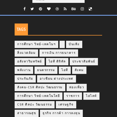
TAGS
การศึกษา วิทย์-เทคโนฯ
บันเทิง
สิ่งแวดล้อม
การเงิน การธนาคาร
อสังหาริมทรัพย์
ไอที ดิจิทัล
ประชาสัมพันธ์
พลังงาน
ยนตรกรรม
ไอที
สังคม
ประกันภัย
อาเซียน ต่างประเทศ
สังคม-CSR ศิลปะ วัฒนธรรม
ท่องเที่ยว
การศึกษา วิทย์-เทคโนโลยี
ราชการ
ไฮไลท์
CSR ศิลปะ วัฒนธรรม
เศรษฐกิจ
สาธารณสุข
ธุรกิจ การค้า การลงทุน