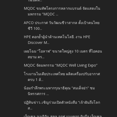
MQDC ขนทัพโครงการหลากแบรนด์ จัดแสดงใน
มหกรรม “MQDC ...
APCO ประกาศ วันวัฒนชีวาสากล ตั้งเป้าคนไทย
ชีวี 100...
HPE ตอกย้ำผู้นำด้านเทคโนโลยี. งาน HPE
Discover M...
เผยโฉม “โอลาฟ” ขนาดใหญ่สูง 10 เมตร ที่ไอคอน
สยาม คร...
MQDC จัดมหกรรม “MQDC Well Living Expo”
โรงงานไมเดียประเทศไทย ผลิตเครื่องปรับอากาศ
ครบ 1 ล้...
น้อมรำลึกพระมหากรุณาธิคุณ “สมเด็จย่า” ชม
นิทรรศการ ...
ปฏิทินข่าว..เชิญร่วมเปิดตัวหนังสือ “เจ้าฝันถึงโลก
ส...
เอ็กเซล อเมริกัน สคูล ออฟ แบงคอก จับมือ เอ็กเซล