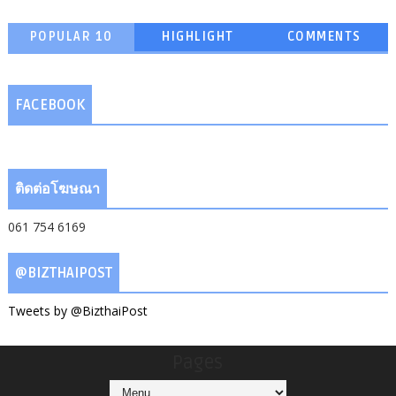
POPULAR 10
HIGHLIGHT
COMMENTS
FACEBOOK
ติดต่อโฆษณา
061 754 6169
@BIZTHAIPOST
Tweets by @BizthaiPost
Pages