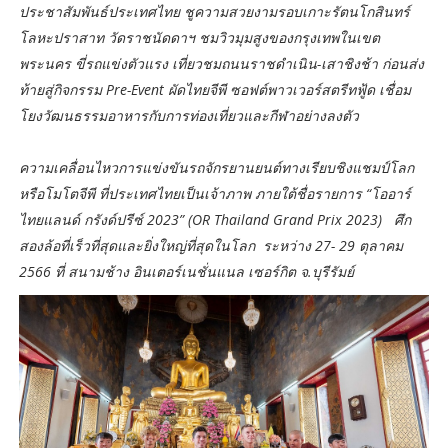
ประชาสัมพันธ์ประเทศไทย ชูความสวยงามรอบเกาะรัตนโกสินทร์
โลหะปราสาท วัดราชนัดดาฯ ชมวิวมุมสูงของกรุงเทพในเขต
พระนคร ขี่รถแข่งตัวแรง เที่ยวชมถนนราชดำเนิน-เสาชิงช้า ก่อนส่ง
ท้ายสู่กิจกรรม Pre-Event ผัดไทยจีพี ซอฟต์พาวเวอร์สตรีทฟู้ด เชื่อม
โยงวัฒนธรรมอาหารกับการท่องเที่ยวและกีฬาอย่างลงตัว
ความเคลื่อนไหวการแข่งขันรถจักรยานยนต์ทางเรียบชิงแชมป์โลก
หรือโมโตจีพี ที่ประเทศไทยเป็นเจ้าภาพ ภายใต้ชื่อรายการ “โออาร์
ไทยแลนด์ กรังด์ปรีซ์ 2023” (OR Thailand Grand Prix 2023) ศึก
สองล้อที่เร็วที่สุดและยิ่งใหญ่ที่สุดในโลก ระหว่าง 27- 29 ตุลาคม
2566 ที่ สนามช้าง อินเตอร์เนชั่นแนล เซอร์กิต จ.บุรีรัมย์