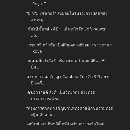
“Royal T...
“บี.กริม เพาเวอร์” ส่งมอบใบรับรองการผลิตพลัง
งานหมุ...
"จัมโบ้ จั๊มพส์ - ดีป้า" เดินหน้าจัด Soft-power
Up...
ราชนาวี คว้าชัย เปิดศึกยัดห่วงถ้วยพระราชทานฯ
“Roya...
กนอ. ผนึกกำลัง บี.กริม เพาเวอร์ และ จีพีเอสซี
ปั้น...
คาราบาว ต่อสัญญา Carabao Cup อีก 3 ปี สยาย
ปีกเครื่...
'ดร.ฮาราลด์ ลิงค์' เป็นวิทยากร ถ่ายทอด
ประสบการณ์ ข...
“กรมการศาสนา เชิญชวนพุทธศาสนิกชนร่วมทอด
กฐิน สืบสาน...
ออนิกซ์ ฮอสพิทาลิตี้ กรุ๊ป คว้าสองรางวัลใหญ่