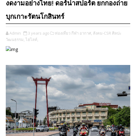
งดงามอย่างไทย! ดอร์น่าสปอร์ต ยกกองถ่าย
บุกเกาะรัตนโกสินทร์
Admin
3 years ago
ท่องเที่ยว กีฬา อากาศ,
สังคม-CSR ศิลปะ
วัฒนธรรม,
ไฮไลท์,