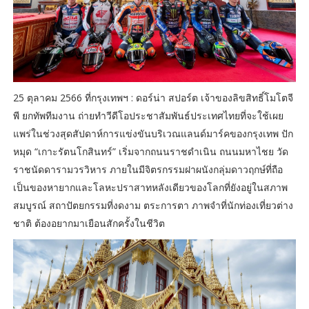
25 ตุลาคม 2566 ที่กรุงเทพฯ : ดอร์น่า สปอร์ต เจ้าของลิขสิทธิ์โมโตจี
พี ยกทัพทีมงาน ถ่ายทำวีดีโอประชาสัมพันธ์ประเทศไทยที่จะใช้เผย
แพร่ในช่วงสุดสัปดาห์การแข่งขันบริเวณแลนด์มาร์คของกรุงเทพ ปัก
หมุด “เกาะรัตนโกสินทร์” เริ่มจากถนนราชดำเนิน ถนนมหาไชย วัด
ราชนัดดารามวรวิหาร ภายในมีจิตรกรรมฝาผนังกลุ่มดาวฤกษ์ที่ถือ
เป็นของหายากและโลหะปราสาทหลังเดียวของโลกที่ยังอยู่ในสภาพ
สมบูรณ์ สถาปัตยกรรมที่งดงาม ตระการตา ภาพจำที่นักท่องเที่ยวต่าง
ชาติ ต้องอยากมาเยือนสักครั้งในชีวิต