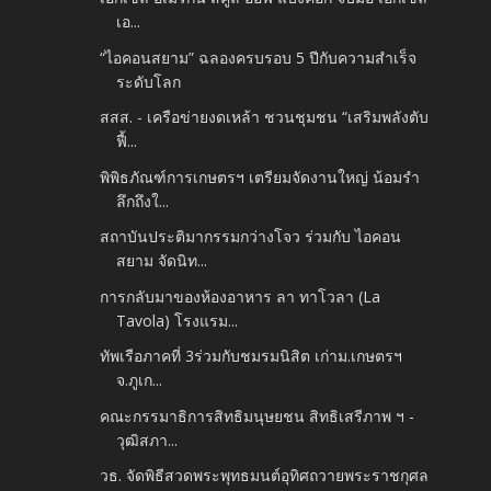
เอ...
“ไอคอนสยาม” ฉลองครบรอบ 5 ปีกับความสำเร็จ
ระดับโลก
สสส. - เครือข่ายงดเหล้า ชวนชุมชน “เสริมพลังตับ
ฟื้...
พิพิธภัณฑ์การเกษตรฯ เตรียมจัดงานใหญ่ น้อมรำ
ลึกถึงใ...
สถาบันประติมากรรมกว่างโจว ร่วมกับ ไอคอน
สยาม จัดนิท...
การกลับมาของห้องอาหาร ลา ทาโวลา (La
Tavola) โรงแรม...
ทัพเรือภาคที่ 3ร่วมกับชมรมนิสิต เก่าม.เกษตรฯ
จ.ภูเก...
คณะกรรมาธิการสิทธิมนุษยชน สิทธิเสรีภาพ ฯ -
วุฒิสภา...
วธ. จัดพิธีสวดพระพุทธมนต์อุทิศถวายพระราชกุศล