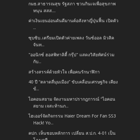
กมธ.สาธารณสุข รัฐสภา ชวนกินเจเพื่อสุขภาพ
หนุน สสส....
ค่าเงินเยนอ่อนดันดีมานต์อสังหาญี่ปุ่นฟื้น เปิดตัว
...
ซุบซิบ..เตรียมเปิดตัวค่ายเพลง วันซ์ออล มิวสิค
จันท...
"ออนิกซ์ ฮอสพิทาลิตี้ กรุ๊ป" แสดงวิสัยทัศน์ร่วม
กับ...
สร้างสรรค์ด้วยหัวใจ เพื่อคนรักนาฬิกา
40 ปี “ตลาดสี่มุมเมือง” ขับเคลื่อนเศรษฐกิจ เคียง
ข้...
ไอคอนสยาม จัดงานมหาปรากฎการณ์ “ไอคอน
สยาม เจสะท้านภ...
ไฮเออร์จัดกิจกรรม Haier Dream For Fan SS3
Hack! Yo...
คปก. เห็นชอบหลักการ เปลี่ยน ส.ป.ก. 4-01 เป็น
โฉนดที...