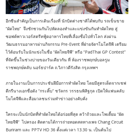
อีกซีนสำคัญเป็นการเดินเรื่องที่ นักบิดต่างชาติได้พบกับ รถเข็นขาย
“ผัดไทย” จึงชักชวนกันไปหัดลองทำและแข่งขันกันทำผัดไทย สู่
ซอฟต์พาวเวอร์สตรีทฟู้ดอาหารไทยที่เลื่องชื่อไปทั่วโลก ส่งผ่าน
วัฒนธรรมอาหารผ่านกิจกรรม Pre-Event ที่ฝ่ายจัดฯโมโตจีพี เตรียม
ไว้ต้อนรับในนักแข่งในชื่อ “ผัดไทยจีพี” หรือ “PadThai GP Contest”
ที่จัดขึ้นในช่วงบ่ายของวันเดียวกัน ที่ ห้องราชพฤกษ์บอลรูม
ราชพฤกษ์คลับ นอร์ธปาร์ค ถ.วิภาวดีรังสิต กรุงเทพฯ
ภายในงานเป็นการประชันฝีมือการทำผัดไทย โดยมีสูตรเด็ดจากเชฟ
ดีกรีนางเอกชื่อดัง “กระติ๊บ” ชวัลกร วรรธนพิสิฐกุล เปิดให้แฟนคลับ
โมโตจีพีและสื่อมวลชนร่วมทำข่าวอย่างคับคั่ง
ใครจะเป็นนักบิดที่ทำผัดไทยได้อร่อยที่สุด คว้าถ้วยและโพเดี้ยม “ผัด
ไทยจีพี” ไปครอง ติดตามได้การถ่ายทอดสดทางเพจ Chang Circuit
Buriram และ PPTV HD 36 ตั้งแต่เวลา 13.30 น. เป็นต้นไป