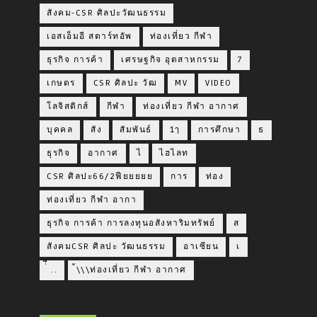
สังคม-CSR ศิลปะวัฒนธรรม
เอสเอ็มอี สตาร์ทอัพ
ท่องเที่ยว กีฬา
ธุรกิจ การค้า
เศรษฐกิจ อุตสาหกรรม
7
เกษตร
CSR ศิลปะ วัฒ
MV
VIDEO
โลจิสติกส์
กีฬา
ท่องเที่ยว กีฬา อากาศ
บุคคล
สัง
สัมพันธ์
1ๅ
การศึกษา
ธ
ธุรกิจ
อากาศ
ไ
ไฮไลท
CSR ศิลปะ66/2ฟียยยยย
การ
ท่อง
ท่องเที่ยว กีฬา อากา
ธุรกิจ การค้า การลงทุนอสังหาริมทรัพย์
ส
สังคมCSR ศิลปะ วัฒนธรรม
อาเซียน
เ
่่ื​ ..
้\\\ท่องเที่ยว กีฬา อากาศ