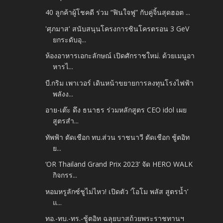
40 ลูกค้าผู้โชคดี ร่วม “ฟินใจฟู” กับคู่จิ้นสุดฮอต ...
'ศุภมาส' สนับสนุนโครงการซินโครตรอน 3 GeV
ยกระดับอุ...
ห้องอาหารเอกะลักษณ์ เปิดศักราชใหม่. ด้วยเมนูอา
หารไ...
บี.กริม เพาเวอร์ เดินหน้าขยายการลงทุนโรงไฟฟ้า
พลังง...
อาย-เต๊ะ ดึง ธนาธร ร่วมหลักสูตร CEO idol เผย
สูตรสำ...
ทัพฟ้า ตัดเชือก ทบ.ส่วน ราชนาวี ตัดเชือก ชู้ตอิท
ย...
‘OR Thailand Grand Prix 2023’ จัด HERO WALK
กิจกรร...
หอมหรูลักซ์ชูไม่ไหว! เปิดตัว ‘โอโม พลัส สูตรน้ำ’
แ...
ทอ.-ทบ.-ทร.-ชู้ตอิท ฉลุยบาสถ้วยพระราชทานฯ