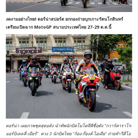
งดงามอย่างไทย! ดอร์น่าสปอร์ต ยกกองถ่ายบุกเกาะรัตนโกสินทร์
เตรียมเปิดฉาก MotoGP สนามประเทศไทย 27-29 ต.ค.นี้
ดอร์น่า เผยภาพชุดสุดอลัง นำทัพนักบิดโมโตจีพีชื่อดัง “กวาร์ตาราโร-
มอร์บิเดลลี่-เมียร์” ควง 3 นักบิดไทย “ก้อง-ก๊องส์-ไอเดีย” ถ่ายทำวีดีโอ