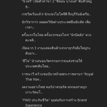
“นิโตริ” เปิดตัวสาขา 2 “ซีคอน บางแค” พื้นที่ใหญ่
สุ...
เรซวีคเริ่มแล้ว! นักแข่งโมโตจีพี ถึงบุรีรัมย์เตรีย...
นักวิชาการ เผยผลวิจัยต่างประเทศยืนยันชัด เพิ่ม
เวลา...
ครั้งแรกในไทย-ครั้งแรกของโลก! “นักบิดดัง” ควง
ตะหลิ...
เปิดฉาก 3 งานแสดงสินค้าเจรจาธุรกิจยิ่งใหญ่ระ
ดับอาเ...
“ฮีโน่” นำเสนอนวัตกรรมการขนส่งช่วยให้
ประเทศเติบโตย...
ราชนาวี คว้าแชมป์บาสถ้วยพระราชทานฯ “Royal
Thai Nav...
งดงามอย่างไทย! ดอร์น่าสปอร์ต ยกกองถ่ายบุก
เกาะรัตนโ...
"FWD ประกันชีวิต" ลุยต่อกับการสร้าง Brand
Experience