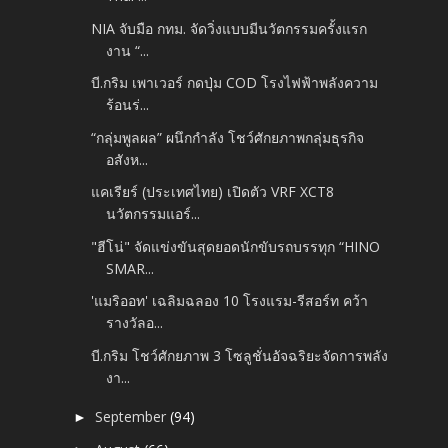
NIA จับมือ กทม. จัดวิ่งแบบมีนวัตกรรมครั้งแรก
งาน “...
บี.กริม เพาเวอร์ กดปุ่ม COD โรงไฟฟ้าพลังความ
ร้อนร่...
“กลุ่มพูลผล” ผนึกกำลัง โชว์ศักยภาพกลุ่มธุรกิจ
อสังห...
แคเรียร์ (ประเทศไทย) เปิดตัว VRF XCT8
นวัตกรรมแอร์...
"ฮีโน่" จัดแข่งขันสุดยอดนักขับรถบรรทุก “HINO
SMAR...
'แมริออท' เฉลิมฉลอง 10 โรงแรม-รีสอร์ท คว้า
รางวัลอ...
บี.กริม โชว์ศักยภาพ 3 โซลูชั่นอัจฉริยะจัดการพลัง
งา...
September
(94)
►