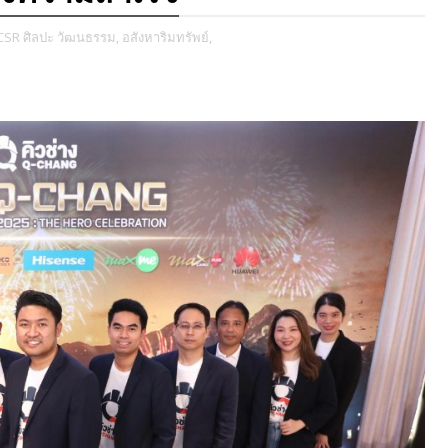
CSR ศิลปะ วัฒนธรรม,
อสังหาริมทรัพย์,