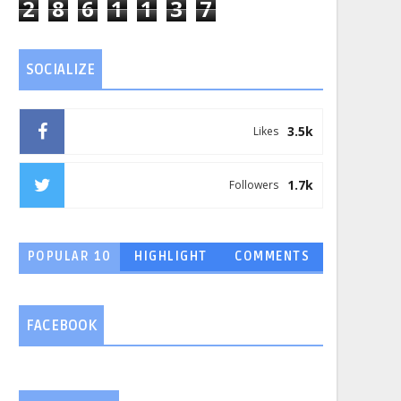
2
8
6
1
1
3
7
SOCIALIZE
3.5k
Likes
1.7k
Followers
POPULAR 10
HIGHLIGHT
COMMENTS
FACEBOOK