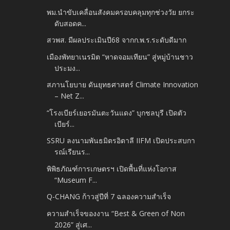
พม.นำขับเคลื่อนสังคมครอบคลุมทุกช่วงวัย ยกระ
ดับสอดค...
สวพส. มีผลประเมินปี68 จากก.พ.ร.ระดับดีมาก
เมืองพัทยาเนรมิต “หาดจอมเทียน” สู่หมู่บ้านชาว
ประมง...
สภานโยบาย ดันยุทธศาสตร์ Climate Innovation
– Net Z...
“โรงเบียร์เยอรมันตะวันแดง” บุกชลบุรี เปิดตัว
เบียร์...
SSRU ลงนามพันธมิตรอิตาลี IIFM เปิดประสบกา
รณ์เรียนร...
พิพิธภัณฑ์การเกษตรฯ เปิดพื้นที่แห่งโอกาส
“Museum F...
Q-CHANG ก้าวสู่ปีที่ 7 ฉลองความสำเร็จ
ความสำเร็จของงาน “Best & Green of Non
2026” สู่เศ...