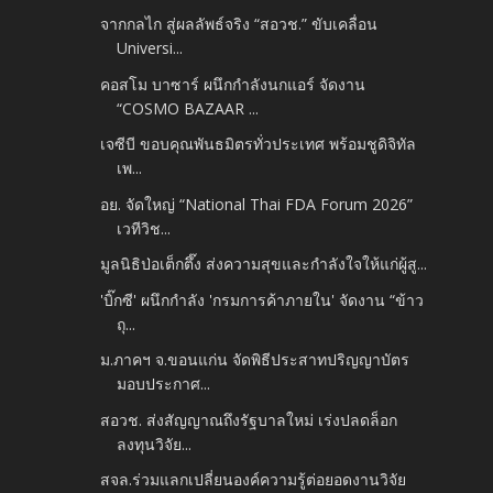
จากกลไก สู่ผลลัพธ์จริง “สอวช.” ขับเคลื่อน
Universi...
คอสโม บาซาร์ ผนึกกำลังนกแอร์ จัดงาน
“COSMO BAZAAR ...
เจซีบี ขอบคุณพันธมิตรทั่วประเทศ พร้อมชูดิจิทัล
เพ...
อย. จัดใหญ่ “National Thai FDA Forum 2026”
เวทีวิช...
มูลนิธิป่อเต็กตึ๊ง ส่งความสุขและกำลังใจให้แก่ผู้สู...
'บิ๊กซี' ผนึกกำลัง 'กรมการค้าภายใน' จัดงาน “ข้าว
ถุ...
ม.ภาคฯ จ.ขอนแก่น จัดพิธีประสาทปริญญาบัตร
มอบประกาศ...
สอวช. ส่งสัญญาณถึงรัฐบาลใหม่ เร่งปลดล็อก
ลงทุนวิจัย...
สจล.ร่วมแลกเปลี่ยนองค์ความรู้ต่อยอดงานวิจัย