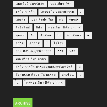
เอสเอ็มอี สตาร์ทอัพ
ท่องเที่ยว กีฬา
ธุรกิจ การค้า
เศรษฐกิจ อุตสาหกรรม
7
เกษตร
CSR ศิลปะ วัฒ
MV
VIDEO
โลจิสติกส์
กีฬา
ท่องเที่ยว กีฬา อากาศ
บุคคล
สัง
สัมพันธ์
1ๅ
การศึกษา
ธ
ธุรกิจ
อากาศ
ไ
ไฮไลท
CSR ศิลปะ66/2ฟียยยยย
การ
ท่อง
ท่องเที่ยว กีฬา อากา
ธุรกิจ การค้า การลงทุนอสังหาริมทรัพย์
ส
สังคมCSR ศิลปะ วัฒนธรรม
อาเซียน
เ
่่ื​ ..
้\\\ท่องเที่ยว กีฬา อากาศ
ARCHIVE