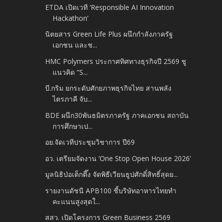
ETDA เปิดเวที ‘Responsible AI Innovation
Hackathon’
นิตยสาร Green Life Plus ผนึกกำลังภาครัฐ
เอกชน และช...
HMC Polymers ประกาศทิศทางธุรกิจปี 2569 ชู
แนวคิด “S...
บี.กริม ยกระดับศักยภาพธุรกิจไทย สานพลัง
ไตรภาคี จับ...
BDE ผนึก30พันธมิตรภาครัฐ ภาคเอกชน สถาบัน
การศึกษาเป...
อย.จัดเวทีประชุมวิชาการ ปี69
อว. เตรียมจัดงาน ‘One Stop Open House 2026’
มูลนิธิป่อเต็กตึ๊ง จัดพิธีเวียนธูปศักดิ์สิทธิ์สุดย...
รายงานดัชนี APB100 ชี้บริษัทอาหารไทยทำ
คะแนนสูงสุดใ...
สสว. เปิดโครงการ Green Business 2569