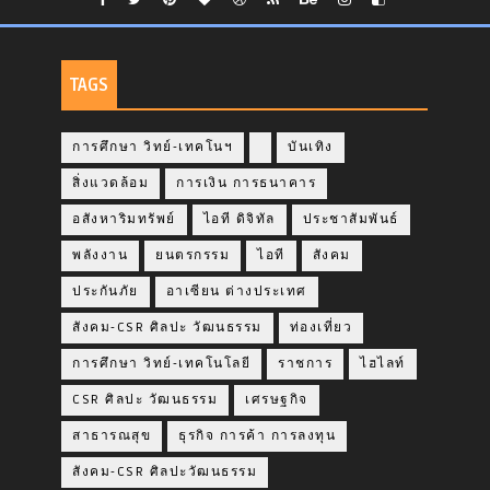
TAGS
การศึกษา วิทย์-เทคโนฯ
บันเทิง
สิ่งแวดล้อม
การเงิน การธนาคาร
อสังหาริมทรัพย์
ไอที ดิจิทัล
ประชาสัมพันธ์
พลังงาน
ยนตรกรรม
ไอที
สังคม
ประกันภัย
อาเซียน ต่างประเทศ
สังคม-CSR ศิลปะ วัฒนธรรม
ท่องเที่ยว
การศึกษา วิทย์-เทคโนโลยี
ราชการ
ไฮไลท์
CSR ศิลปะ วัฒนธรรม
เศรษฐกิจ
สาธารณสุข
ธุรกิจ การค้า การลงทุน
สังคม-CSR ศิลปะวัฒนธรรม