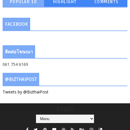
POPULAR 10
HIGHLIGHT
COMMENTS
FACEBOOK
ติดต่อโฆษณา
061 754 6169
@BIZTHAIPOST
Tweets by @BizthaiPost
Pages