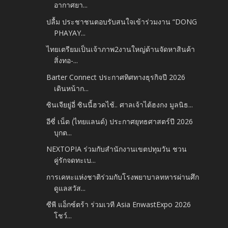
อากาศยา...
ปลื้ม​ ประชาชนตอบรับสนใจเข้าร่วมงาน​ “DONG
PHAYAY...
ไทยเตรียมเป็นเจ้าภาพ2งานใหญ่ด้านจัดหาสินค้า
สิ่งทอ-...
Barter Connect ประกาศทิศทางธุรกิจปี 2026
เดินหน้าก...
ซินเจียยู่อี่ ซินนี้ฮวดไช้.. ศาลเจ้าไต้ฮงกง มูลนิธ...
อีซี่ เน็ต (ไทยแลนด์) ประกาศยุทธศาสตร์ปี 2026
บุกต...
NEXTOPIA ร่วมกับสำนักงานเขตปทุมวัน ชวน
คู่รักจดทะเบ...
การเคหะแห่งชาติร่วมกับโรงพยาบาลทหารผ่านศึก
ดูแลสวัส...
ซีพี แอ็กซ์ตร้า ร่วมเวที Asia EnwastExpo 2026
โชว์...