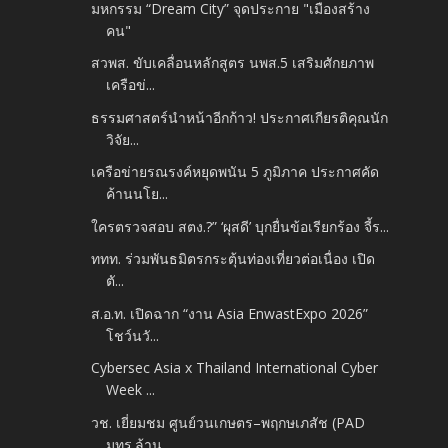
มหกรรม “Dream City” จุดประกาย "เมืองสร้าง
คน"
สวพส. ขับเคลื่อนหลักสูตร นพส.5 เสริมศักยภาพ
เครือข่...
ธรรมศาสตร์นำหน้าอีกก้าว! ประกาศเกียรติคุณนัก
วิจัย...
เครือข่ายรณรงค์หยุดพนัน 5 ภูมิภาค ประกาศคัด
ค้านนโย...
ใครตรวจสอบ สตง.?” ‘ผุสดี’ บุกยื่นข้อเรียกร้อง จี้ร...
ททท. ร่วมพันธมิตรกระตุ้นท่องเที่ยวต่อเนื่อง เปิด
ตั...
ส.อ.ท. เปิดฉาก “งาน Asia EnwastExpo 2026”
โชว์นวั...
Cybersec Asia x Thailand International Cyber
Week ...
วช. เยี่ยมชม ศูนย์วนเกษตร–พฤกษเภสัช (PAD
มทร.ล้าน...