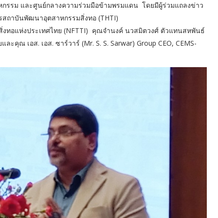
หกรรม และศูนย์กลางความร่วมมือข้ามพรมแดน​ โดยมีผู้ร่วมแถลงข่าว
ารสถาบันพัฒนาอุตสาหกรรมสิ่งทอ (THTI)
มสิ่งทอแห่งประเทศไทย (NFTTI) คุณจำนงค์ นวสมิตวงศ์ ตัวแทนสหพันธ์
ละคุณ เอส. เอส. ซาร์วาร์ (Mr. S. S. Sarwar) Group CEO, CEMS-