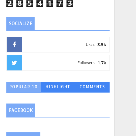
2
8
5
4
1
7
3
SOCIALIZE
3.5k
Likes
1.7k
Followers
POPULAR 10
HIGHLIGHT
COMMENTS
FACEBOOK