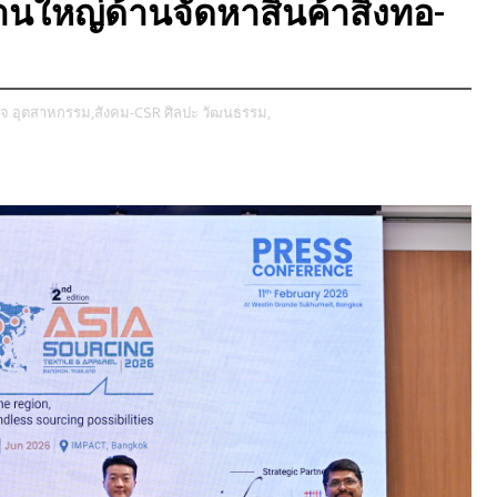
นใหญ่ด้านจัดหาสินค้าสิ่งทอ-
ิจ อุตสาหกรรม,
​สังคม-CSR ศิลปะ วัฒนธรรม,