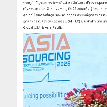
ประตูสำคัญของการจัดหาสินค้าระดับโลก เวทีเจรจาอุตสา
เปิดงานประกอบด้วย​ ดร.ชาญชัย สิริเกษมเลิศ ผู้อำนวยก
คุณสุธี โฆษิตวงศ์สกุล รองเลขาธิการ สหพันธ์อุตสาหกรร
อุตสาหกรรมสิ่งทอแห่งอาเซียน (AFTEX) ประจำประเทศไทยแ
Global USA & Asia-Pacific