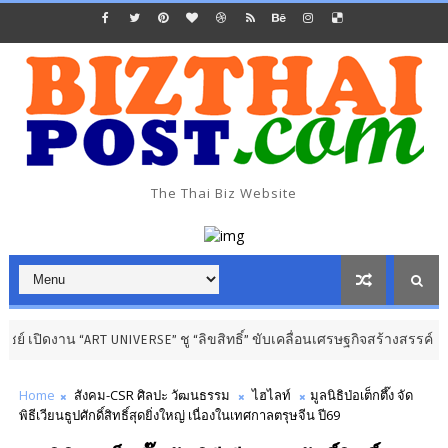
The Thai Biz Website
“ART UNIVERSE” ชู “ลิขสิทธิ์” ขับเคลื่อนเศรษฐกิจสร้างสรรค์
การศึกษา วิท
Home
สังคม-CSR ศิลปะ วัฒนธรรม
ไฮไลท์
มูลนิธิป่อเต็กตึ๊ง จัด
พิธีเวียนธูปศักดิ์สิทธิ์สุดยิ่งใหญ่ เนื่องในเทศกาลตรุษจีน ปี69