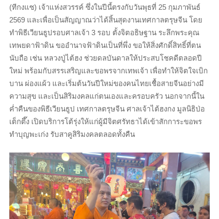
(ทีกงแซ) เจ้าแห่งสวรรค์ ซึ่งในปีนี้ตรงกับวันพุธที่ 25 กุมภาพันธ์
2569 และเพื่อเป็นสัญญาณว่าได้สิ้นสุดงานเทศกาลตรุษจีน โดย
ทำพิธีเวียนธูปรอบศาลเจ้า 3 รอบ ตั้งจิตอธิษฐาน ระลึกพระคุณ
เทพยดาฟ้าดิน ขออำนาจฟ้าดินเป็นที่พึ่ง ขอให้สิ่งศักดิ์สิทธิ์ที่ตน
นับถือ เช่น หลวงปู่ไต้ฮง ช่วยดลบันดาลให้ประสบโชคดีตลอดปี
ใหม่ พร้อมกับสรรเสริญและขอพรจากเทพเจ้า เพื่อทำให้จิตใจเบิก
บาน ผ่องแผ้ว และเริ่มต้นวันปีใหม่ของคนไทยเชื้อสายจีนอย่างมี
ความสุข และเป็นสิริมงคลแก่ตนเองและครอบครัว นอกจากนี้ใน
ค่ำคืนของพิธีเวียนธูป เทศกาลตรุษจีน ศาลเจ้าไต้ฮงกง มูลนิธิป่อ
เต็กตึ๊ง เปิดบริการโต้รุ่งให้แก่ผู้มีจิตศรัทธาได้เข้าสักการะขอพร
ทำบุญพะเก่ง รับสาคูสิริมงคลตลอดทั้งคืน