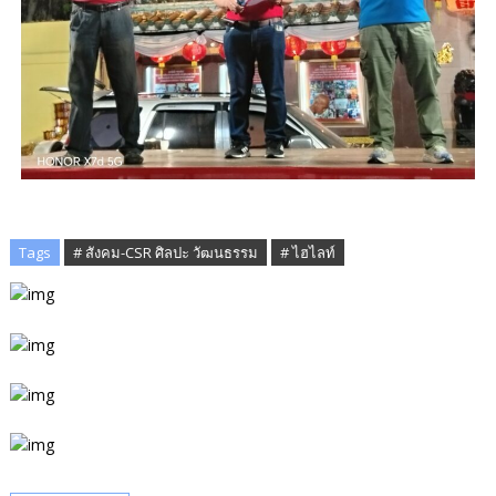
Tags
# สังคม-CSR ศิลปะ วัฒนธรรม
# ไฮไลท์