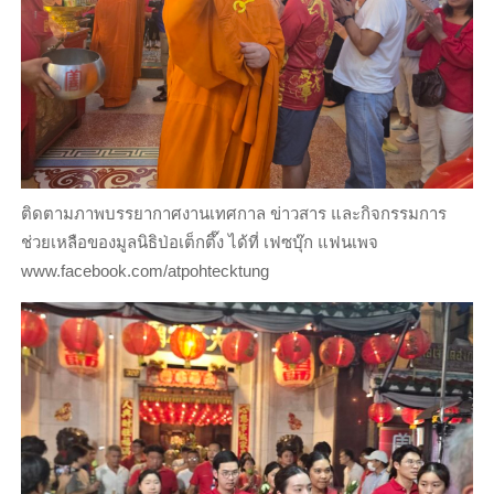
ติดตามภาพบรรยากาศงานเทศกาล ข่าวสาร และกิจกรรมการ
ช่วยเหลือของมูลนิธิป่อเต็กตึ๊ง ได้ที่ เฟซบุ๊ก แฟนเพจ
www.facebook.com/atpohtecktung