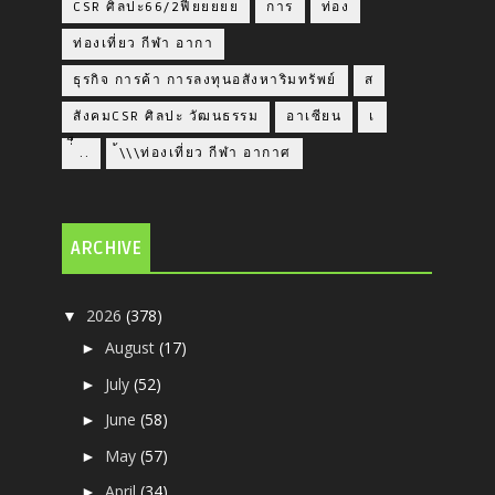
CSR ศิลปะ66/2ฟียยยยย
การ
ท่อง
ท่องเที่ยว กีฬา อากา
ธุรกิจ การค้า การลงทุนอสังหาริมทรัพย์
ส
สังคมCSR ศิลปะ วัฒนธรรม
อาเซียน
เ
่่ื​ ..
้\\\ท่องเที่ยว กีฬา อากาศ
ARCHIVE
2026
(378)
▼
August
(17)
►
July
(52)
►
June
(58)
►
May
(57)
►
April
(34)
►