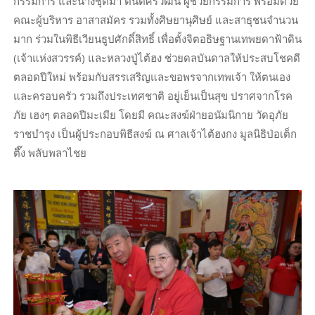
กรรมการ และนางชุติมา ตันติศิริวัฒน์ ผู้ช่วยกรรมการ พร้อมด้วย
คณะผู้บริหาร อาสาสมัคร รวมทั้งศิษยานุศิษย์ และสาธุชนจำนวน
มาก ร่วมในพิธีเวียนธูปศักดิ์สิทธิ์ เพื่อตั้งจิตอธิษฐานเทพยดาฟ้าดิน
(เจ้าแห่งสวรรค์) และหลวงปู่ไต้ฮง ช่วยดลบันดาลให้ประสบโชคดี
ตลอดปีใหม่ พร้อมกับสรรเสริญและขอพรจากเทพเจ้า ให้ตนเอง
และครอบครัว รวมถึงประเทศชาติ อยู่เย็นเป็นสุข ปราศจากโรค
ภัย เฮงๆ ตลอดปีมะเมีย โดยมี คณะสงฆ์ฝ่ายอนัมนิกาย วัดอุภัย
ราชบำรุง เป็นผู้ประกอบพิธีสงฆ์ ณ ศาลเจ้าไต้ฮงกง มูลนิธิป่อเต็ก
ตึ๊ง พลับพลาไชย