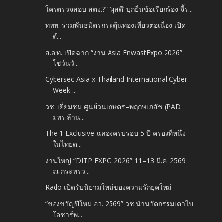
ใครตรวจสอบ สตง.?” ‘ผุสดี’ บุกยื่นข้อเรียกร้อง จี้ร...
ททท. ร่วมพันธมิตรกระตุ้นท่องเที่ยวต่อเนื่อง เปิด
ตั...
ส.อ.ท. เปิดฉาก “งาน Asia EnwastExpo 2026”
โชว์นวั...
Cybersec Asia x Thailand International Cyber
Week ...
วช. เยี่ยมชม ศูนย์วนเกษตร–พฤกษเภสัช (PAD
มทร.ล้าน...
The 1 Exclusive ฉลองครบรอบ 5 ปี ครองที่หนึ่ง
ในไทยด...
งานใหญ่ “DITP EXPO 2026” 11–13 มี.ค. 2569
ณ กระทรว...
Rado เปิดรับนิยามใหม่ของความรักยุคใหม่
“ของขวัญปีใหม่ อว. 2569” วช.นำนวัตกรรมเตาไบ
โอชาร์พ...