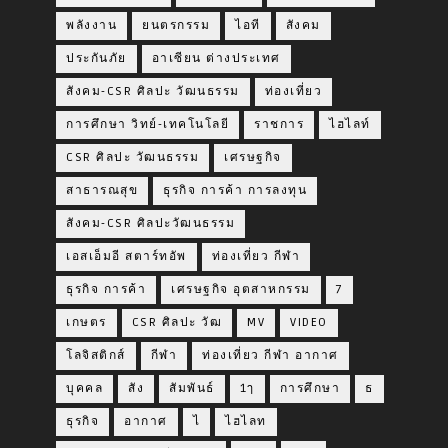
พลังงาน
ยนตรกรรม
ไอที
สังคม
ประกันภัย
อาเซียน ต่างประเทศ
สังคม-CSR ศิลปะ วัฒนธรรม
ท่องเที่ยว
การศึกษา วิทย์-เทคโนโลยี
ราชการ
ไฮไลท์
CSR ศิลปะ วัฒนธรรม
เศรษฐกิจ
สาธารณสุข
ธุรกิจ การค้า การลงทุน
สังคม-CSR ศิลปะวัฒนธรรม
เอสเอ็มอี สตาร์ทอัพ
ท่องเที่ยว กีฬา
ธุรกิจ การค้า
เศรษฐกิจ อุตสาหกรรม
7
เกษตร
CSR ศิลปะ วัฒ
MV
VIDEO
โลจิสติกส์
กีฬา
ท่องเที่ยว กีฬา อากาศ
บุคคล
สัง
สัมพันธ์
1ๅ
การศึกษา
ธ
ธุรกิจ
อากาศ
ไ
ไฮไลท