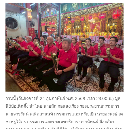
วานนี้ (วันอังคารที่ 24 กุมภาพันธ์ พ.ศ. 2569 เวลา 23.00 น.) มูล
นิธิป่อเต็กตึ๊ง นำโดย นายสัก กอแสงเรือง รองประธานกรรมการ
นายจารุรัตน์ คุณัตถานนท์ กรรมการและเหรัญญิก นายสุรพงษ์ เต
ชะหรูวิจิตร กรรมการและรองเลขาธิการ นายนิพนธ์ ลีละศิธร