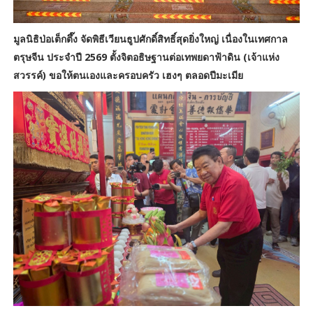
มูลนิธิป่อเต็กตึ๊ง จัดพิธีเวียนธูปศักดิ์สิทธิ์สุดยิ่งใหญ่ เนื่องในเทศกาล
ตรุษจีน ประจำปี 2569 ตั้งจิตอธิษฐานต่อเทพยดาฟ้าดิน (เจ้าแห่ง
สวรรค์) ขอให้ตนเองและครอบครัว เฮงๆ ตลอดปีมะเมีย