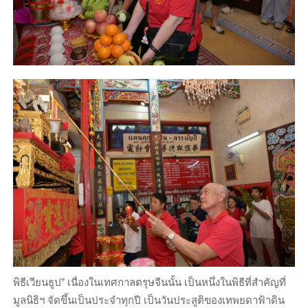
พิธีเวียนธูป” เนื่องในเทศกาลตรุษจีนนั้น เป็นหนึ่งในพิธีที่สำคัญที่
มูลนิธิฯ จัดขึ้นเป็นประจำทุกปี เป็นวันประสูติของเทพยดาฟ้าดิน