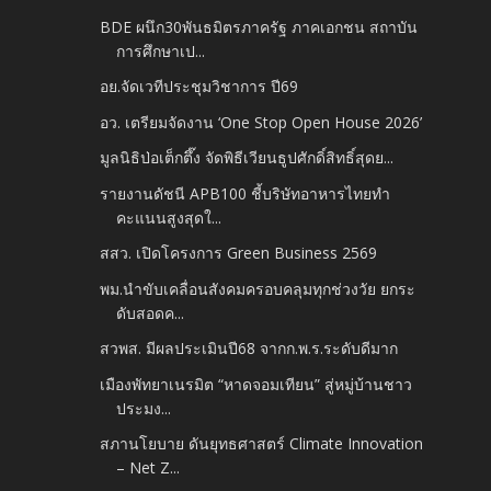
BDE ผนึก30พันธมิตรภาครัฐ ภาคเอกชน สถาบัน
การศึกษาเป...
อย.จัดเวทีประชุมวิชาการ ปี69
อว. เตรียมจัดงาน ‘One Stop Open House 2026’
มูลนิธิป่อเต็กตึ๊ง จัดพิธีเวียนธูปศักดิ์สิทธิ์สุดย...
รายงานดัชนี APB100 ชี้บริษัทอาหารไทยทำ
คะแนนสูงสุดใ...
สสว. เปิดโครงการ Green Business 2569
พม.นำขับเคลื่อนสังคมครอบคลุมทุกช่วงวัย ยกระ
ดับสอดค...
สวพส. มีผลประเมินปี68 จากก.พ.ร.ระดับดีมาก
เมืองพัทยาเนรมิต “หาดจอมเทียน” สู่หมู่บ้านชาว
ประมง...
สภานโยบาย ดันยุทธศาสตร์ Climate Innovation
– Net Z...