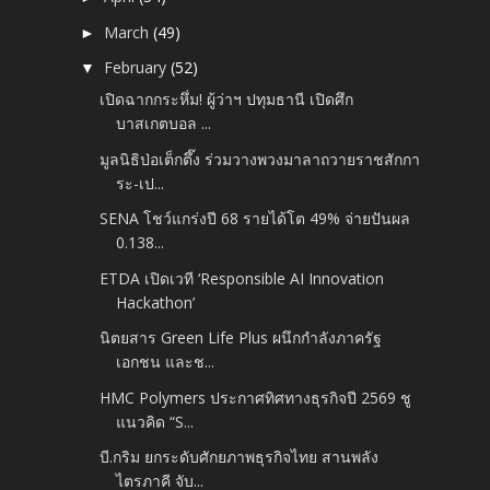
March
(49)
►
February
(52)
▼
เปิดฉากกระหึ่ม! ผู้ว่าฯ ปทุมธานี เปิดศึก
บาสเกตบอล ...
มูลนิธิป่อเต็กตึ๊ง ร่วมวางพวงมาลาถวายราชสักกา
ระ-เป...
SENA โชว์แกร่งปี 68 รายได้โต 49% จ่ายปันผล
0.138...
ETDA เปิดเวที ‘Responsible AI Innovation
Hackathon’
นิตยสาร Green Life Plus ผนึกกำลังภาครัฐ
เอกชน และช...
HMC Polymers ประกาศทิศทางธุรกิจปี 2569 ชู
แนวคิด “S...
บี.กริม ยกระดับศักยภาพธุรกิจไทย สานพลัง
ไตรภาคี จับ...