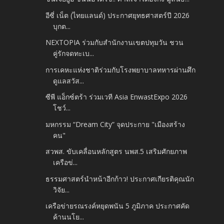
อีซี่ เน็ต (ไทยแลนด์) ประกาศยุทธศาสตร์ปี 2026
บุกต...
NEXTOPIA ร่วมกับสำนักงานเขตปทุมวัน ชวน
คู่รักจดทะเบ...
การเคหะแห่งชาติร่วมกับโรงพยาบาลทหารผ่านศึก
ดูแลสวัส...
ซีพี แอ็กซ์ตร้า ร่วมเวที Asia EnwastExpo 2026
โชว์...
มหกรรม “Dream City” จุดประกาย "เมืองสร้าง
คน"
สวพส. ขับเคลื่อนหลักสูตร นพส.5 เสริมศักยภาพ
เครือข่...
ธรรมศาสตร์นำหน้าอีกก้าว! ประกาศเกียรติคุณนัก
วิจัย...
เครือข่ายรณรงค์หยุดพนัน 5 ภูมิภาค ประกาศคัด
ค้านนโย...