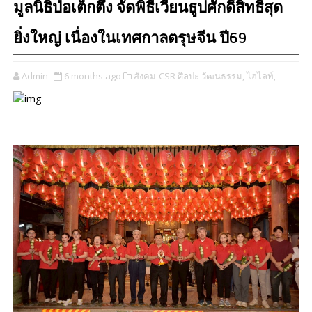
มูลนิธิป่อเต็กตึ๊ง จัดพิธีเวียนธูปศักดิ์สิทธิ์สุด
ยิ่งใหญ่ เนื่องในเทศกาลตรุษจีน ปี69
Admin
6 months ago
สังคม-CSR ศิลปะ วัฒนธรรม,
ไฮไลท์,