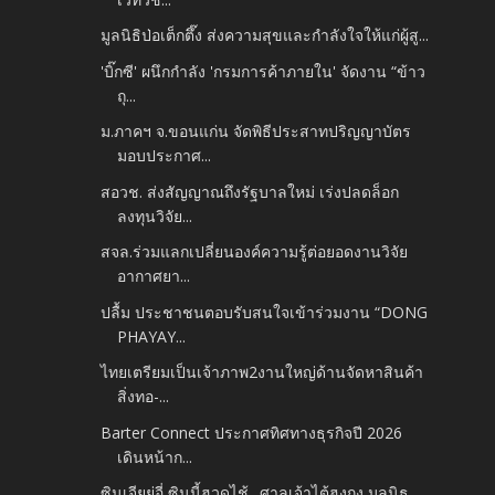
มูลนิธิป่อเต็กตึ๊ง ส่งความสุขและกำลังใจให้แก่ผู้สู...
'บิ๊กซี' ผนึกกำลัง 'กรมการค้าภายใน' จัดงาน “ข้าว
ถุ...
ม.ภาคฯ จ.ขอนแก่น จัดพิธีประสาทปริญญาบัตร
มอบประกาศ...
สอวช. ส่งสัญญาณถึงรัฐบาลใหม่ เร่งปลดล็อก
ลงทุนวิจัย...
สจล.ร่วมแลกเปลี่ยนองค์ความรู้ต่อยอดงานวิจัย
อากาศยา...
ปลื้ม​ ประชาชนตอบรับสนใจเข้าร่วมงาน​ “DONG
PHAYAY...
ไทยเตรียมเป็นเจ้าภาพ2งานใหญ่ด้านจัดหาสินค้า
สิ่งทอ-...
Barter Connect ประกาศทิศทางธุรกิจปี 2026
เดินหน้าก...
ซินเจียยู่อี่ ซินนี้ฮวดไช้.. ศาลเจ้าไต้ฮงกง มูลนิธ...