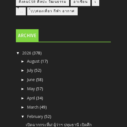
สังคมCSR ศิลปะ วัฒนธรรม
อาเซียน
เ
่่ื​ ..
้\\\ท่องเที่ยว กีฬา อากาศ
ARCHIVE
2026
(378)
▼
August
(17)
►
July
(52)
►
June
(58)
►
May
(57)
►
April
(34)
►
March
(49)
►
February
(52)
▼
เปิดฉากกระหึ่ม! ผู้ว่าฯ ปทุมธานี เปิดศึก