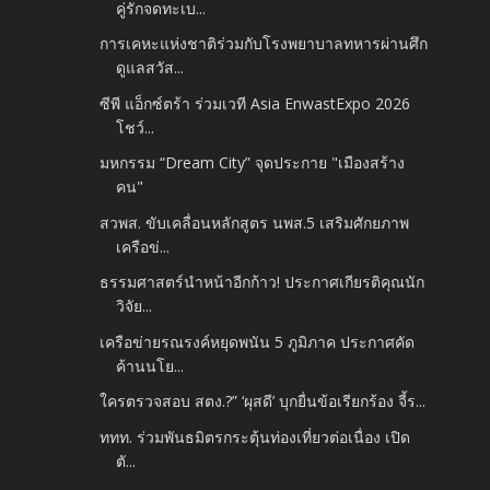
คู่รักจดทะเบ...
การเคหะแห่งชาติร่วมกับโรงพยาบาลทหารผ่านศึก
ดูแลสวัส...
ซีพี แอ็กซ์ตร้า ร่วมเวที Asia EnwastExpo 2026
โชว์...
มหกรรม “Dream City” จุดประกาย "เมืองสร้าง
คน"
สวพส. ขับเคลื่อนหลักสูตร นพส.5 เสริมศักยภาพ
เครือข่...
ธรรมศาสตร์นำหน้าอีกก้าว! ประกาศเกียรติคุณนัก
วิจัย...
เครือข่ายรณรงค์หยุดพนัน 5 ภูมิภาค ประกาศคัด
ค้านนโย...
ใครตรวจสอบ สตง.?” ‘ผุสดี’ บุกยื่นข้อเรียกร้อง จี้ร...
ททท. ร่วมพันธมิตรกระตุ้นท่องเที่ยวต่อเนื่อง เปิด
ตั...