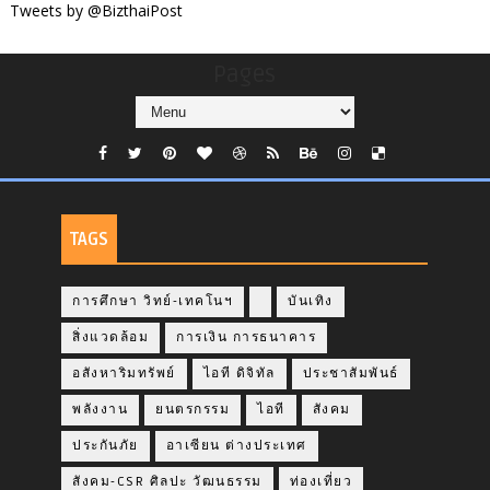
Tweets by @BizthaiPost
Pages
TAGS
การศึกษา วิทย์-เทคโนฯ
บันเทิง
สิ่งแวดล้อม
การเงิน การธนาคาร
อสังหาริมทรัพย์
ไอที ดิจิทัล
ประชาสัมพันธ์
พลังงาน
ยนตรกรรม
ไอที
สังคม
ประกันภัย
อาเซียน ต่างประเทศ
สังคม-CSR ศิลปะ วัฒนธรรม
ท่องเที่ยว