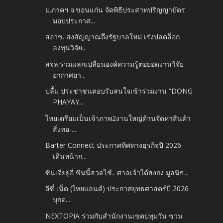
ม.ภาคฯ จ.ขอนแก่น จัดพิธีประสาทปริญญาบัตร
มอบประกาศ...
สอวช. ส่งสัญญาณถึงรัฐบาลใหม่ เร่งปลดล็อก
ลงทุนวิจัย...
สจล.ร่วมแลกเปลี่ยนองค์ความรู้ต่อยอดงานวิจัย
อากาศยา...
ปลื้ม​ ประชาชนตอบรับสนใจเข้าร่วมงาน​ “DONG
PHAYAY...
ไทยเตรียมเป็นเจ้าภาพ2งานใหญ่ด้านจัดหาสินค้า
สิ่งทอ-...
Barter Connect ประกาศทิศทางธุรกิจปี 2026
เดินหน้าก...
ซินเจียยู่อี่ ซินนี้ฮวดไช้.. ศาลเจ้าไต้ฮงกง มูลนิธ...
อีซี่ เน็ต (ไทยแลนด์) ประกาศยุทธศาสตร์ปี 2026
บุกต...
NEXTOPIA ร่วมกับสำนักงานเขตปทุมวัน ชวน