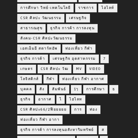
การศึกษา วิทย์-เทคโนโลยี
ราชการ
ไฮไลท์
CSR ศิลปะ วัฒนธรรม
เศรษฐกิจ
สาธารณสุข
ธุรกิจ การค้า การลงทุน
สังคม-CSR ศิลปะวัฒนธรรม
เอสเอ็มอี สตาร์ทอัพ
ท่องเที่ยว กีฬา
ธุรกิจ การค้า
เศรษฐกิจ อุตสาหกรรม
7
เกษตร
CSR ศิลปะ วัฒ
MV
VIDEO
โลจิสติกส์
กีฬา
ท่องเที่ยว กีฬา อากาศ
บุคคล
สัง
สัมพันธ์
1ๅ
การศึกษา
ธ
ธุรกิจ
อากาศ
ไ
ไฮไลท
CSR ศิลปะ66/2ฟียยยยย
การ
ท่อง
ท่องเที่ยว กีฬา อากา
ธุรกิจ การค้า การลงทุนอสังหาริมทรัพย์
ส