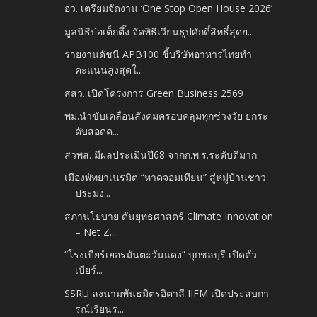
อว. เตรียมจัดงาน ‘One Stop Open House 2026’
มูลนิธิป่อเต็กตึ๊ง จัดพิธีเวียนธูปศักดิ์สิทธิ์สุดย...
รายงานดัชนี APB100 ชี้บริษัทอาหารไทยทำ
คะแนนสูงสุดใ...
สสว. เปิดโครงการ Green Business 2569
พม.นำขับเคลื่อนสังคมครอบคลุมทุกช่วงวัย ยกระ
ดับสอดค...
สวพส. มีผลประเมินปี68 จากก.พ.ร.ระดับดีมาก
เมืองพัทยาเนรมิต “หาดจอมเทียน” สู่หมู่บ้านชาว
ประมง...
สภานโยบาย ดันยุทธศาสตร์ Climate Innovation
– Net Z...
“โรงเบียร์เยอรมันตะวันแดง” บุกชลบุรี เปิดตัว
เบียร์...
SSRU ลงนามพันธมิตรอิตาลี IIFM เปิดประสบกา
รณ์เรียนร...