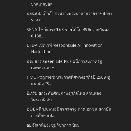
บาสเกตบอล ...
มูลนิธิป่อเต็กตึ๊ง ร่วมวางพวงมาลาถวายราชสักกา
ระ-เป...
SENA โชว์แกร่งปี 68 รายได้โต 49% จ่ายปันผล
0.138...
ETDA เปิดเวที ‘Responsible AI Innovation
Hackathon’
นิตยสาร Green Life Plus ผนึกกำลังภาครัฐ
เอกชน และช...
HMC Polymers ประกาศทิศทางธุรกิจปี 2569 ชู
แนวคิด “S...
บี.กริม ยกระดับศักยภาพธุรกิจไทย สานพลัง
ไตรภาคี จับ...
BDE ผนึก30พันธมิตรภาครัฐ ภาคเอกชน สถาบัน
การศึกษาเป...
อย.จัดเวทีประชุมวิชาการ ปี69