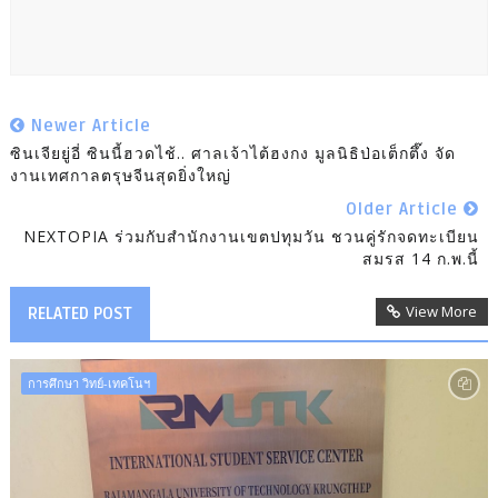
Newer Article
ซินเจียยู่อี่ ซินนี้ฮวดไช้.. ศาลเจ้าไต้ฮงกง มูลนิธิป่อเต็กตึ๊ง จัด
งานเทศกาลตรุษจีนสุดยิ่งใหญ่
Older Article
NEXTOPIA ร่วมกับสำนักงานเขตปทุมวัน ชวนคู่รักจดทะเบียน
สมรส 14 ก.พ.นี้
View More
RELATED POST
การศึกษา วิทย์-เทคโนฯ