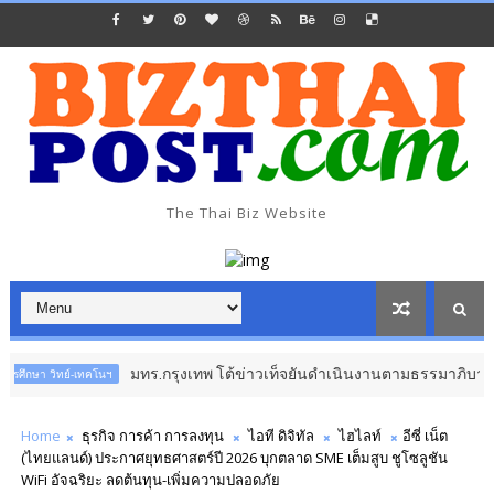
The Thai Biz Website
มทร.กรุงเทพ โต้ข่าวเท็จยันดำเนินงานตามธรรมาภิบาล จ่อดำเนินค
ทย์-เทคโนฯ
Home
ธุรกิจ การค้า การลงทุน
ไอที ดิจิทัล
ไฮไลท์
อีซี่ เน็ต
(ไทยแลนด์) ประกาศยุทธศาสตร์ปี 2026 บุกตลาด SME เต็มสูบ ชูโซลูชัน
WiFi อัจฉริยะ ลดต้นทุน-เพิ่มความปลอดภัย