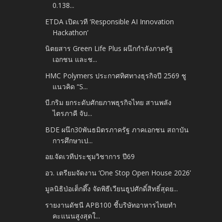
0.138...
ETDA เปิดเวที ‘Responsible AI Innovation
Hackathon’
นิตยสาร Green Life Plus ผนึกกำลังภาครัฐ
เอกชน และช...
HMC Polymers ประกาศทิศทางธุรกิจปี 2569 ชู
แนวคิด “S...
บี.กริม ยกระดับศักยภาพธุรกิจไทย สานพลัง
ไตรภาคี จับ...
BDE ผนึก30พันธมิตรภาครัฐ ภาคเอกชน สถาบัน
การศึกษาเป...
อย.จัดเวทีประชุมวิชาการ ปี69
อว. เตรียมจัดงาน ‘One Stop Open House 2026’
มูลนิธิป่อเต็กตึ๊ง จัดพิธีเวียนธูปศักดิ์สิทธิ์สุดย...
รายงานดัชนี APB100 ชี้บริษัทอาหารไทยทำ
คะแนนสูงสุดใ...