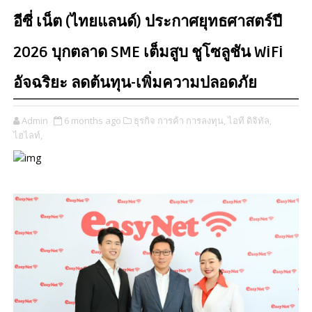
อีซี่ เน็ต (ไทยแลนด์) ประกาศยุทธศาสตร์ปี
2026 บุกตลาด SME เต็มสูบ ชูโซลูชัน WiFi
อัจฉริยะ ลดต้นทุน-เพิ่มความปลอดภัย
Admin
6 months ago
ธุรกิจ การค้า การลงทุน,
ไอที ดิจิทัล,
ไฮไลท์,