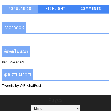
POPULAR 10
HIGHLIGHT
COMMENTS
FACEBOOK
ติดต่อโฆษณา
061 754 6169
@BIZTHAIPOST
Tweets by @BizthaiPost
Pages