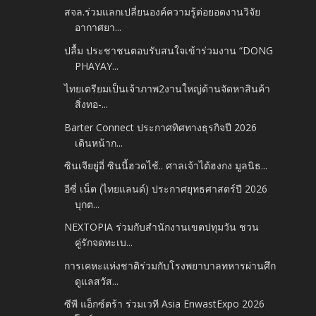
สจล.ร่วมแลกเปลี่ยนองค์ความรู้ต่อยอดงานวิจัย
อากาศยา...
ปลื้ม​ ประชาชนตอบรับสนใจเข้าร่วมงาน​ “DONG
PHAYAY...
ไทยเตรียมเป็นเจ้าภาพ2งานใหญ่ด้านจัดหาสินค้า
สิ่งทอ-...
Barter Connect ประกาศทิศทางธุรกิจปี 2026
เดินหน้าก...
ซินเจียยู่อี่ ซินนี้ฮวดไช้.. ศาลเจ้าไต้ฮงกง มูลนิธ...
อีซี่ เน็ต (ไทยแลนด์) ประกาศยุทธศาสตร์ปี 2026
บุกต...
NEXTOPIA ร่วมกับสำนักงานเขตปทุมวัน ชวน
คู่รักจดทะเบ...
การเคหะแห่งชาติร่วมกับโรงพยาบาลทหารผ่านศึก
ดูแลสวัส...
ซีพี แอ็กซ์ตร้า ร่วมเวที Asia EnwastExpo 2026