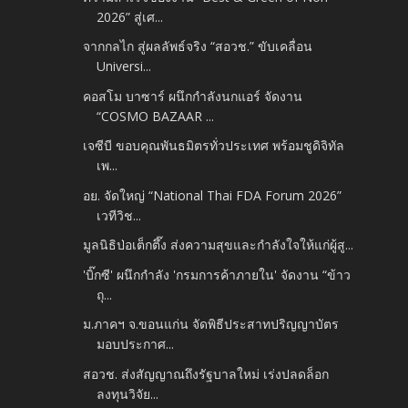
2026” สู่เศ...
จากกลไก สู่ผลลัพธ์จริง “สอวช.” ขับเคลื่อน
Universi...
คอสโม บาซาร์ ผนึกกำลังนกแอร์ จัดงาน
“COSMO BAZAAR ...
เจซีบี ขอบคุณพันธมิตรทั่วประเทศ พร้อมชูดิจิทัล
เพ...
อย. จัดใหญ่ “National Thai FDA Forum 2026”
เวทีวิช...
มูลนิธิป่อเต็กตึ๊ง ส่งความสุขและกำลังใจให้แก่ผู้สู...
'บิ๊กซี' ผนึกกำลัง 'กรมการค้าภายใน' จัดงาน “ข้าว
ถุ...
ม.ภาคฯ จ.ขอนแก่น จัดพิธีประสาทปริญญาบัตร
มอบประกาศ...
สอวช. ส่งสัญญาณถึงรัฐบาลใหม่ เร่งปลดล็อก
ลงทุนวิจัย...