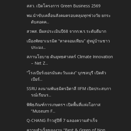
สสว. เปิดโครงการ Green Business 2569
พม.นำขับเคลื่อนสังคมครอบคลุมทุกช่วงวัย ยกระ
ดับสอดค...
สวพส. มีผลประเมินปี68 จากก.พ.ร.ระดับดีมาก
เมืองพัทยาเนรมิต “หาดจอมเทียน” สู่หมู่บ้านชาว
ประมง...
สภานโยบาย ดันยุทธศาสตร์ Climate Innovation
– Net Z...
“โรงเบียร์เยอรมันตะวันแดง” บุกชลบุรี เปิดตัว
เบียร์...
SSRU ลงนามพันธมิตรอิตาลี IIFM เปิดประสบกา
รณ์เรียนร...
พิพิธภัณฑ์การเกษตรฯ เปิดพื้นที่แห่งโอกาส
“Museum F...
Q-CHANG ก้าวสู่ปีที่ 7 ฉลองความสำเร็จ
ความสำเร็จของงาน “Best & Green of Non