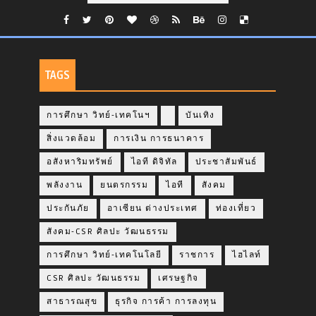
TAGS
การศึกษา วิทย์-เทคโนฯ
บันเทิง
สิ่งแวดล้อม
การเงิน การธนาคาร
อสังหาริมทรัพย์
ไอที ดิจิทัล
ประชาสัมพันธ์
พลังงาน
ยนตรกรรม
ไอที
สังคม
ประกันภัย
อาเซียน ต่างประเทศ
ท่องเที่ยว
สังคม-CSR ศิลปะ วัฒนธรรม
การศึกษา วิทย์-เทคโนโลยี
ราชการ
ไฮไลท์
CSR ศิลปะ วัฒนธรรม
เศรษฐกิจ
สาธารณสุข
ธุรกิจ การค้า การลงทุน