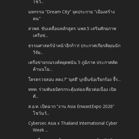
โชว์...
มหกรรม “Dream City” จุดประกาย "เมืองสร้าง
คน"
สวพส. ขับเคลื่อนหลักสูตร นพส.5 เสริมศักยภาพ
เครือข่...
ธรรมศาสตร์นำหน้าอีกก้าว! ประกาศเกียรติคุณนัก
วิจัย...
เครือข่ายรณรงค์หยุดพนัน 5 ภูมิภาค ประกาศคัด
ค้านนโย...
ใครตรวจสอบ สตง.?” ‘ผุสดี’ บุกยื่นข้อเรียกร้อง จี้ร...
ททท. ร่วมพันธมิตรกระตุ้นท่องเที่ยวต่อเนื่อง เปิด
ตั...
ส.อ.ท. เปิดฉาก “งาน Asia EnwastExpo 2026”
โชว์นวั...
Cybersec Asia x Thailand International Cyber
Week ...