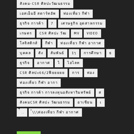
สังคม-CSR ศิลปะวัฒนธรรม
เอสเอ็มอี สตาร์ทอัพ
ท่องเที่ยว กีฬา
ธุรกิจ การค้า
7
เศรษฐกิจ อุตสาหกรรม
เกษตร
CSR ศิลปะ วัฒ
MV
VIDEO
โลจิสติกส์
กีฬา
ท่องเที่ยว กีฬา อากาศ
บุคคล
สัง
สัมพันธ์
1ๅ
การศึกษา
ธ
ธุรกิจ
อากาศ
ไ
ไฮไลท
CSR ศิลปะ66/2ฟียยยยย
การ
ท่อง
ท่องเที่ยว กีฬา อากา
ธุรกิจ การค้า การลงทุนอสังหาริมทรัพย์
ส
สังคมCSR ศิลปะ วัฒนธรรม
อาเซียน
เ
่่ื​ ..
้\\\ท่องเที่ยว กีฬา อากาศ