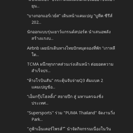
ยุน...
“บางกอกแอร์เวย์ส” เดินหน้าแคมเปญ “บูทีค ซีรีส์
202...
นักออกแบบรุ่นเยาว์แกรนด์สปอร์ต นำเสนอพลัง
สร้างแรงบ...
Airbnb เผยนักเดินทางไทยปักหมุดจองที่พัก “เกาหลี
ใต...
TCMA ผนึกทุกภาคส่วนเร่งเดินหน้า ต่อยอดความ
สำเร็จปร...
“ห้างโรบินสัน” กระตุ้นจับจ่ายQ3 คัมแบค 2
แคมเปญช้อ...
“เอ็มกรุ๊ปโฮลดิ้ง” สยายปีก สู่ มหานครฉงชิ่ง
ประเทศ...
"Supersports" ร่วม "PUMA Thailand" จัดงานวิ่ง
Park...
"ภูฟ้าเอ็นเตอร์ไพรส์" ิ นำจัดกิจกรรมเนื่องในวัน