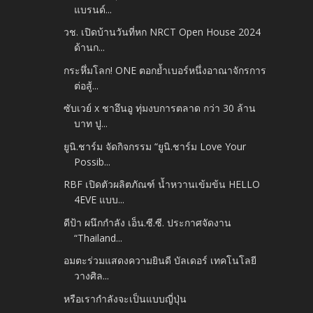
แบรนด์...
วช. เปิดบ้านวันที่หก NRCT Open House 2024
ด้านก...
กระหึ่มโลก! ONE ตอกย้ำเบอร์หนึ่งอาณาจักรการ
ต่อสู้...
ซับเวย์ x ชาอึนอู ทุ่มงบการตลาด กว่า 30 ล้าน
บาท ปู...
ยูนิ.ชาร์ม จัดกิจกรรม “ยูนิ.ชาร์ม Love Your
Possib...
RBF เปิดตัวผลิตภัณฑ์ น้ำหวานเข้มข้น HELLO
4EVE แบบ...
ดีป้า ผนึกกำลัง เอ็น.ซี.ซี. ประกาศจัดงาน
“Thailand...
อมตะร่วมแสดงความยินดี บัลเดอร์ เทคโนโลยี
วางศิล...
หรือเรากำลังจะเป็นแบบญี่ปุ่น