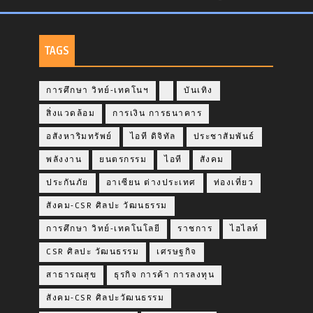
TAGS
การศึกษา วิทย์-เทคโนฯ
บันเทิง
สิ่งแวดล้อม
การเงิน การธนาคาร
อสังหาริมทรัพย์
ไอที ดิจิทัล
ประชาสัมพันธ์
พลังงาน
ยนตรกรรม
ไอที
สังคม
ประกันภัย
อาเซียน ต่างประเทศ
ท่องเที่ยว
สังคม-CSR ศิลปะ วัฒนธรรม
การศึกษา วิทย์-เทคโนโลยี
ราชการ
ไฮไลท์
CSR ศิลปะ วัฒนธรรม
เศรษฐกิจ
สาธารณสุข
ธุรกิจ การค้า การลงทุน
สังคม-CSR ศิลปะวัฒนธรรม