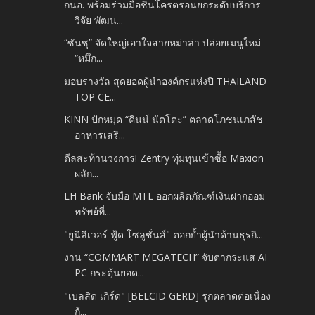
กนอ. พร้อมร่วมมือซินโครตรอนยกระดับบริการ
วิจัย พัฒน...
“ซันซุ” จัดใหญ่เอาใจสายหม่าล่า ปล่อยเมนูใหม่
“หมึก...
มอบรางวัล สุดยอดผู้นำองค์กรแห่งปี THAILAND
TOP CE...
KINN ปักหมุด “คินน์ นัตโตะ” ตลาดโภชนเภสัช
อาหารเสริ...
ดีลสะท้านวงการ! Zentry ทุ่มทุนเข้าซื้อ Maxion
ผลัก...
LH Bank จับมือ MTL ออกผลิตภัณฑ์เงินฝากออม
ทรัพย์ที่...
"ยูนิลีเวอร์ ฟู้ด โซลูชั่นส์" ตอกย้ำผู้นำด้านธุรกิ...
งาน “COMMART MEGATECH” จับตากระแส AI
PC กระตุ้นยอด...
"เบลสิด เกิร์ด" [BELCID GERD] รุกตลาดต่อเนื่อง
ก้...