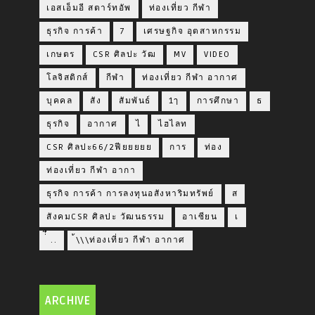
เอสเอ็มอี สตาร์ทอัพ
ท่องเที่ยว กีฬา
ธุรกิจ การค้า
7
เศรษฐกิจ อุตสาหกรรม
เกษตร
CSR ศิลปะ วัฒ
MV
VIDEO
โลจิสติกส์
กีฬา
ท่องเที่ยว กีฬา อากาศ
บุคคล
สัง
สัมพันธ์
1ๅ
การศึกษา
ธ
ธุรกิจ
อากาศ
ไ
ไฮไลท
CSR ศิลปะ66/2ฟียยยยย
การ
ท่อง
ท่องเที่ยว กีฬา อากา
ธุรกิจ การค้า การลงทุนอสังหาริมทรัพย์
ส
สังคมCSR ศิลปะ วัฒนธรรม
อาเซียน
เ
่่ื​ ..
้\\\ท่องเที่ยว กีฬา อากาศ
ARCHIVE