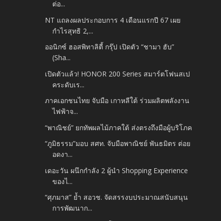
ต่อ...
NT แถลงผลประกอบการ 4 เดือนแรกปี 67 เผย
กำไรสุทธิ 2,...
ออนิกซ์ ฮอสพิทาลิตี้ กรุ๊ป เปิดตัว “ชามา ฮับ”
(Sha...
เปิดตัวแล้ว! HONOR 200 Series สมาร์ตโฟนสเป
คระดับเร...
ภาคเอกชนไทย จับมือ เกาหลีใต้ ร่วมผลิตพลังงาน
ไฟฟ้าจ...
“พาณิชย์” ยกทัพผลไม้ภาคใต้ ส่งตรงถึงมือผู้บริโภค
“ภูมิธรรม”มอบ สศท. จับมือพาณิชย์ พันธมิตร ต่อย
อดงา...
เดอะวัน ผนึกกำลัง 2 ผู้นำ Shopping Experience
ของไ...
“ศุภมาส” ย้ำ สอวช. จัดสรรงบประมาณสนับสนุน
การพัฒนาก...