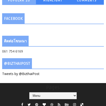
POPULAR 10
HIGHLIGHT
COMMENTS
FACEBOOK
ติดต่อโฆษณา
061 754 6169
@BIZTHAIPOST
Tweets by @BizthaiPost
Pages