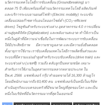
นวัตกรรมเทคโนโลยีการขับเคลื่อน (
Groundbreaking)
มา
ตลอด
75
ปี เพียบพร้อมทั้งด้านนวัตกรรมเทคโนโลยี ผลิตภัณฑ์
และบริการระบบยานยนต์ไฟฟ้า (
Electric mobility)
ระบบขับ
เคลื่อนปล่อยก๊าซคาร์บอนไดออกไซด์ต่ำ (
CO
₂
–
efficient
drives)
โซลูชันสำหรับระบบช่วงล่าง อุตสาหกรรม
4.0
การเปลี่ยน
ผ่านสู่ยุคดิจิทัล (
Digitalization)
และพลังงานสะอาด ทำให้เราเป็น
หนึ่งในคู่ค้าที่มีความน่าเชื่อถือในการพัฒนาระบบการขับเคลื่อน
ให้มีประสิทธิภาพ มีความชาญฉลาด และมีความยั่งยืนตลอด
ทั้งอายุการใช้งาน เราขับเคลื่อนเทคโนโลยีการผลิตชิ้นส่วนและ
ระบบที่มีความแม่นยำสูงสำหรับระบบขับเคลื่อน (
drive train)
และ
ระบบช่วงล่าง (แชสซี) รวมถึง ตลับลูกปืนหลายชนิด เหมาะ
สำหรับการใช้งานในอุตสาหกรรมหลากหลายประเภท ใน
ปีพ.ศ.
2566
แชฟฟ์เลอร์ กรุ๊ป ทำยอดขายได้
16,300
ล้านยูโร
โดยมีพนักงานมากถึง
83,400
คน
แชฟฟ์เลอร์เป็นหนึ่งในบริษัท
ดำเนินธุรกิจแบบครอบครัวที่มีขนาดใหญ่ที่สุดของโลก และเป็น
หนึ่งในบริษัทที่มีนวัตกรรมมากที่สุดในเยอรมนี