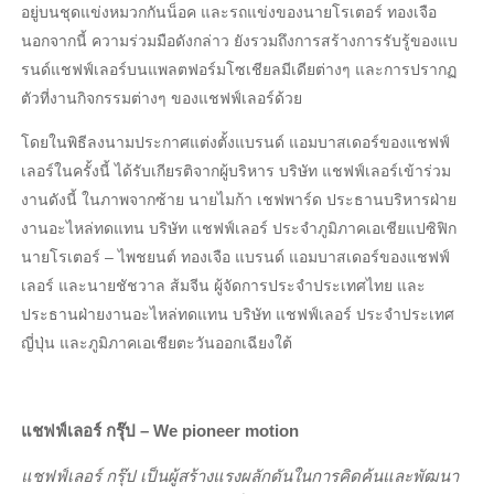
อยู่บนชุดแข่งหมวกกันน็อค และรถแข่งของนายโรเตอร์ ทองเจือ
นอกจากนี้ ความร่วมมือดังกล่าว ยังรวมถึงการสร้างการรับรู้ของแบ
รนด์แชฟฟ์เลอร์บนแพลตฟอร์มโซเชียลมีเดียต่างๆ และการปรากฏ
ตัวที่งานกิจกรรมต่างๆ ของแชฟฟ์เลอร์ด้วย
โดยในพิธีลงนามประกาศแต่งตั้งแบรนด์ แอมบาสเดอร์ของแชฟฟ์
เลอร์ในครั้งนี้ ได้รับเกียรติจากผู้บริหาร บริษัท แชฟฟ์เลอร์เข้าร่วม
งานดังนี้ ในภาพจากซ้าย นายไมก้า เชฟพาร์ด ประธานบริหารฝ่าย
งานอะไหล่ทดแทน บริษัท แชฟฟ์เลอร์ ประจำภูมิภาคเอเชียแปซิฟิก
นายโรเตอร์ – ไพชยนต์ ทองเจือ แบรนด์ แอมบาสเดอร์ของแชฟฟ์
เลอร์ และนายชัชวาล ส้มจีน ผู้จัดการประจำประเทศไทย และ
ประธานฝ่ายงานอะไหล่ทดแทน บริษัท แชฟฟ์เลอร์ ประจำประเทศ
ญี่ปุ่น และภูมิภาคเอเชียตะวันออกเฉียงใต้
แชฟฟ์เลอร์ กรุ๊ป –
We pioneer motion
แชฟฟ์เลอร์ กรุ๊ป เป็นผู้สร้างแรงผลักดันในการคิดค้นและพัฒนา