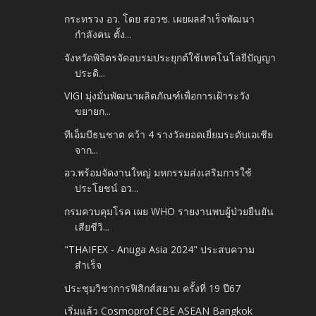
กระทรวง อว. โดย สอวช. เผยผลสำเร็จพัฒนา
กำลังคน ตั้ง...
จังหวัดพิจิตรจัดอบรมประยุกต์ใช้เทคโนโลยีปัญญา
ประดิ...
VIGI มุ่งมั่นพัฒนาผลิตภัณฑ์เพื่อการเฝ้าระวัง
ขยายก...
ทีเอ็มบีธนชาต คว้า 4 รางวัลยอดเยี่ยมระดับเอเชีย
จาก...
อว.พร้อมจัดงานใหญ่ มหกรรมส่งเสริมการใช้
ประโยชน์ อว...
กรมควบคุมโรค เผย WHO รายงานพบผู้ป่วยยืนยัน
เสียชีวิ...
"THAIFEX - Anuga Asia 2024" ประสบความ
สำเร็จ
ประชุมวิชาการฟิสิกส์สยาม ครั้งที่ 19 ปี67
เริ่มแล้ว Cosmoprof CBE ASEAN Bangkok