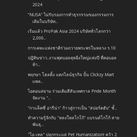
2024
“NUSA” ไม่รับรองการทำธุรกรรมของกรรมการ
เดิมในบริษัท...
เริ่มแล้ว ProPak Asia 2024 บริษัททั่วโลกกว่า
2,000...
การเคหะแห่งชาติร่วมถวายพระพรในหลวง ร.10
ปฎิทินข่าว..งานฟุตบอลสุดยิ่งใหญ่แห่งปี ที่คอบอล
ห้า...
พฤกษา โฮลดิ้ง แตกไลน์ธุรกิจ ปั้น Clickzy Mart
แพล...
ไอคอนสยาม ร่วมเติมสีสันเทศกาล Pride Month
จัดงาน “...
“กาแล็คซี่ อารีน่า” ก้าวสู่การเป็น “สปอร์ตฮับ” ชั้...
ทำความรู้จักกับ "หลงใหลโกโก้” แบรนด์โกโก้ สาย
พันธุ...
"ไอ-เทล" ปลุกกระแส Pet Humanization! คว้า 2