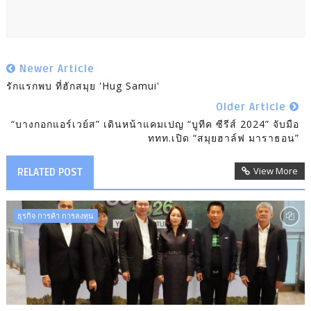
Newer Article
รักแรกพบ ที่ฮักสมุย 'Hug Samui'
Older Article
“บางกอกแอร์เวย์ส” เดินหน้าแคมเปญ “บูทีค ซีรีส์ 2024” จับมือ
ททท.เปิด “สมุยฮาล์ฟ มาราธอน”
View More
RELATED POST
ธุรกิจ การค้า การลงทุน