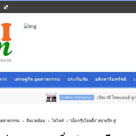
ebsite
คาร
เศรษฐกิจ อุตสาหกรรม
ประกันภัย
อสังหาริมทรัพย์
เปิดเวที ไทยแลนด์ จูเนียร์ฯ 13-16 ส.ค.นี
การศึกษา วิทย์-เทคโนฯ
อุตสาหกรรม
สิ่งแวดล้อม
ไฮไลท์
“เอ็มกรุ๊ปโฮลดิ้ง” สยายปีก สู่