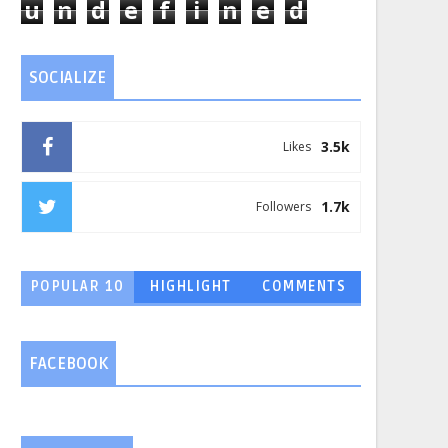
u
n
d
e
f
i
n
e
d
SOCIALIZE
3.5k
Likes
1.7k
Followers
POPULAR 10
HIGHLIGHT
COMMENTS
FACEBOOK