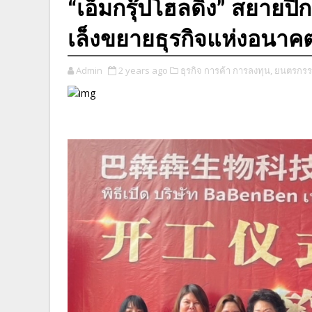
“เอ็มกรุ๊ปโฮลดิ้ง” สยายปี
เล็งขยายธุรกิจแห่งอนาค
Admin
2 years ago
ธุรกิจ การค้า การลงทุน,
ยนตรกรร