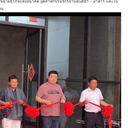
 เล็งขยายธุรกิจแห่งอนาคต อุตสาหกรรมจักรยานยนต์อีวี – อาหาร และไบ
ยน