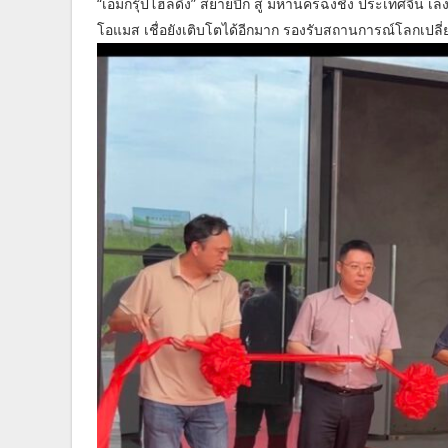
“เอ็มกรุ๊ปโฮลดิ้ง” สยายปีก สู่ มหานครฉงชิ่ง ประเทศจีน
โอแมส เชื่อยังเติบโตได้อีกมาก รองรับสถานการณ์โลกเปลี่