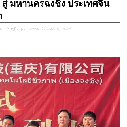
ก สู่ มหานครฉงชิ่ง ประเทศจีน
ต
ม,
เศรษฐกิจ อุตสาหกรรม,
สิ่งแวดล้อม,
ไฮไลท์,