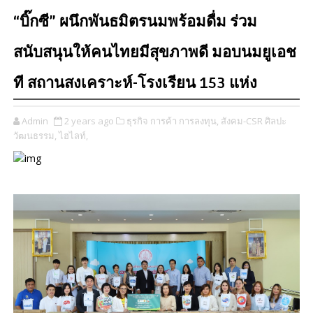
“บิ๊กซี” ผนึกพันธมิตรนมพร้อมดื่ม ร่วม
สนับสนุนให้คนไทยมีสุขภาพดี มอบนมยูเอช
ที สถานสงเคราะห์-โรงเรียน 153 แห่ง
Admin
2 years ago
ธุรกิจ การค้า การลงทุน,
สังคม-CSR ศิลปะ
วัฒนธรรม,
ไฮไลท์,