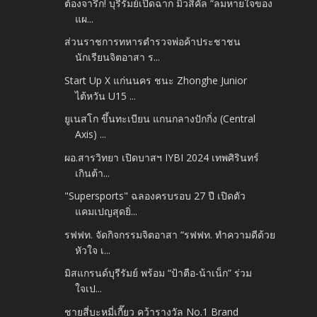
ต้องจารึก! บุรีรัมย์เปิดฉาก มิวสิคัล “ลมหายใจของ
แผ...
ส่วนราชการทหารตำรวจพ่อค้าประชาชน
นักเรียนจิตอาสา ร...
Start Up X แก่นนคร ชนะ Zhonghe Junior
ไต้หวัน U15 ...
ยูเนสโก ขึ้นทะเบียน แกนกลางปักกิ่ง (Central
Axis) ...
ผอ.สารวิทยา เปิดบาสฯ IYBI 2024 เทพศิรินทร์
เกินต้า...
"Supersports" ฉลองครบรอบ 27 ปี เปิดตัว
แคมเปญสุดยิ่...
รฟฟท. จัดกิจกรรมจิตอาสา “รฟฟท. ทำความดีด้วย
หัวใจ เ...
มิสแกรนด์บุรีรัมย์ พร้อม “ป้าตือ-น้าเน็ก” ร่วม
ใจเป...
ชายสี่บะหมี่เกี๊ยว คว้ารางวัล No.1 Brand