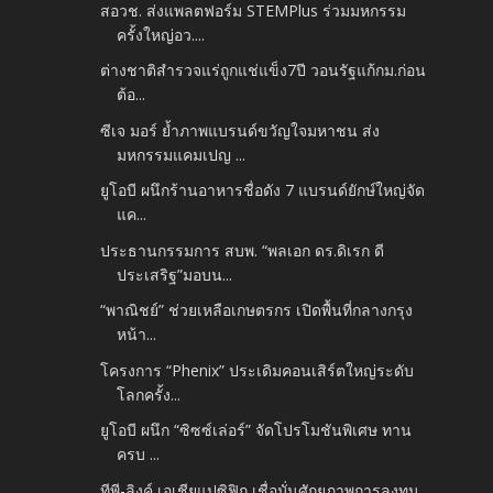
สอวช. ส่งแพลตฟอร์ม STEMPlus ร่วมมหกรรม
ครั้งใหญ่อว....
ต่างชาติสำรวจแร่ถูกแช่แข็ง7ปี วอนรัฐแก้กม.ก่อน
ต้อ...
ซีเจ มอร์ ย้ำภาพแบรนด์ขวัญใจมหาชน ส่ง
มหกรรมแคมเปญ ...
ยูโอบี ผนึกร้านอาหารชื่อดัง 7 แบรนด์ยักษ์ใหญ่จัด
แค...
ประธานกรรมการ สบพ. “พลเอก ดร.ดิเรก ดี
ประเสริฐ”มอบน...
“พาณิชย์” ช่วยเหลือเกษตรกร เปิดพื้นที่กลางกรุง
หน้า...
โครงการ “Phenix” ประเดิมคอนเสิร์ตใหญ่ระดับ
โลกครั้ง...
ยูโอบี ผนึก “ซิซซ์เล่อร์” จัดโปรโมชันพิเศษ ทาน
ครบ ...
ทีพี-ลิงค์ เอเชียแปซิฟิก เชื่อมั่นศักยภาพการลงทุน