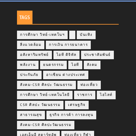
TAGS
การศึกษา วิทย์-เทคโนฯ
บันเทิง
สิ่งแวดล้อม
การเงิน การธนาคาร
อสังหาริมทรัพย์
ไอที ดิจิทัล
ประชาสัมพันธ์
พลังงาน
ยนตรกรรม
ไอที
สังคม
ประกันภัย
อาเซียน ต่างประเทศ
สังคม-CSR ศิลปะ วัฒนธรรม
ท่องเที่ยว
การศึกษา วิทย์-เทคโนโลยี
ราชการ
ไฮไลท์
CSR ศิลปะ วัฒนธรรม
เศรษฐกิจ
สาธารณสุข
ธุรกิจ การค้า การลงทุน
สังคม-CSR ศิลปะวัฒนธรรม
เอสเอ็มอี สตาร์ทอัพ
ท่องเที่ยว กีฬา