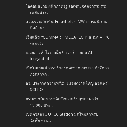
ไอคอนสยาม ผนึกภาครัฐ-เอกชน จัดกิจกรรมร่วม
เฉลิมพระเ...
สจล.ร่วมสถาบัน Fraunhofer IMW เยอรมนี ร่วม
มือด้านง...
เริ่มแล้ว! “COMMART MEGATECH” สัมผัส AI PC
ของจริง
ม.หอการค้าไทย ผนึกหัวเว่ย ก้าวสู่ยุค AI
Integrated...
เปิดโลกทัศน์การบริหารจัดการครบวงจร กำจัดกา
กอุตสาหก...
อว. ประกาศความพร้อม เนรมิตงานใหญ่ อว.แฟร์ :
SCI PO...
กรมอนามัย ยกระดับวัดส่งเสริมสุขภาพกว่า
19,000 แห่ง...
เปิดตัวสถานี UTCC Station มิติใหม่สำหรับ
นักศึกษา ม...