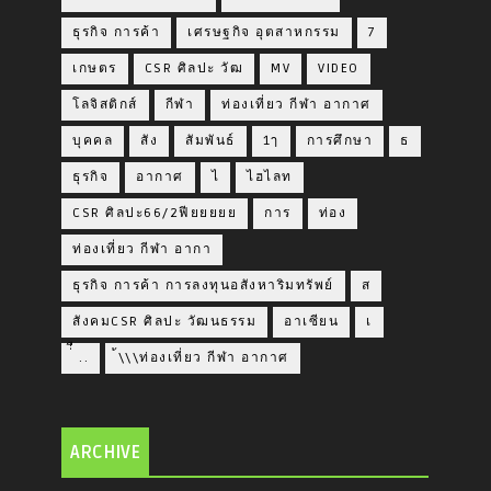
ธุรกิจ การค้า
เศรษฐกิจ อุตสาหกรรม
7
เกษตร
CSR ศิลปะ วัฒ
MV
VIDEO
โลจิสติกส์
กีฬา
ท่องเที่ยว กีฬา อากาศ
บุคคล
สัง
สัมพันธ์
1ๅ
การศึกษา
ธ
ธุรกิจ
อากาศ
ไ
ไฮไลท
CSR ศิลปะ66/2ฟียยยยย
การ
ท่อง
ท่องเที่ยว กีฬา อากา
ธุรกิจ การค้า การลงทุนอสังหาริมทรัพย์
ส
สังคมCSR ศิลปะ วัฒนธรรม
อาเซียน
เ
่่ื​ ..
้\\\ท่องเที่ยว กีฬา อากาศ
ARCHIVE