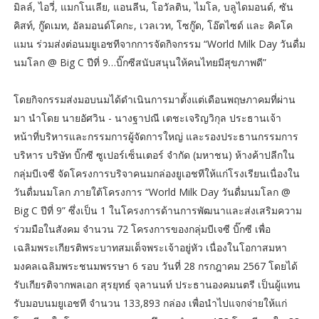
มิลล์, ไอวี่, แมกโนเลีย, แอนลีน, โอวัลติน, ไมโล, บลูไดมอนด์, ซัน
คิสท์, กู๊ดเมท, อัลมอนด์โคกะ, เวลเวท, โซกู๊ด, โอ๊ตไซด์ และ คิคโค
แมน ร่วมส่งต่อนมยูเอชทีจากการจัดกิจกรรม “World Milk Day วันดื่ม
นมโลก @ Big C ปีที่ 9…บิ๊กซีสนับสนุนให้คนไทยมีสุขภาพดี”
โดยกิจกรรมส่งมอบนมได้ดำเนินการมาตั้งแต่เดือนพฤษภาคมที่ผ่าน
มา นำโดย นายอัศวิน - นางฐาปณี เตชะเจริญวิกุล ประธานเจ้า
หน้าที่บริหารและกรรมการผู้จัดการใหญ่ และรองประธานกรรมการ
บริหาร บริษัท บิ๊กซี ซูเปอร์เซ็นเตอร์ จำกัด (มหาชน) ห้างค้าปลีกใน
กลุ่มบีเจซี จัดโครงการบริจาคนมกล่องยูเอชทีให้แก่โรงเรียนเนื่องใน
วันดื่มนมโลก ภายใต้โครงการ “World Milk Day วันดื่มนมโลก @
Big C ปีที่ 9” ซึ่งเป็น 1 ในโครงการด้านการพัฒนาและส่งเสริมความ
ร่วมมือในสังคม จำนวน 72 โครงการของกลุ่มบีเจซี บิ๊กซี เพื่อ
เฉลิมพระเกียรติพระบาทสมเด็จพระเจ้าอยู่หัว เนื่องในโอกาสมหา
มงคลเฉลิมพระชนมพรรษา 6 รอบ วันที่ 28 กรกฎาคม 2567 โดยได้
รับเกียรติจากพลเอก สุรยุทธ์ จุลานนท์ ประธานองคมนตรี เป็นผู้แทน
รับมอบนมยูเอชที จำนวน 133,893 กล่อง เพื่อนำไปแจกจ่ายให้แก่