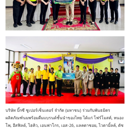
บริษัท บิ๊กซี ซูเปอร์เซ็นเตอร์ จำกัด (มหาชน) ร่วมกับพันธมิตร
ผลิตภัณฑ์นมพร้อมดื่มแบรนด์ชั้นนำของไทย ได้แก่ โฟร์โมสต์, หนอง
โพ, อีสฟิลด์, ไฮคิว, เอนฟาโกร, เอส-26, แลคตาซอย, ไวตามิ้ลค์, ดัช