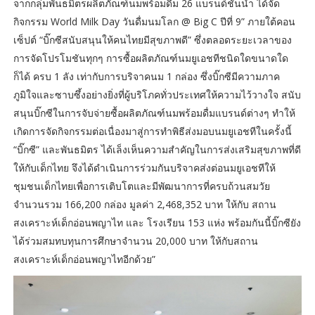
จากกลุ่มพันธมิตรผลิตภัณฑ์นมพร้อมดื่ม 26 แบรนด์ชั้นนำ ได้จัด
กิจกรรม World Milk Day วันดื่มนมโลก @ Big C ปีที่ 9” ภายใต้คอน
เซ็ปต์ “บิ๊กซีสนับสนุนให้คนไทยมีสุขภาพดี” ซึ่งตลอดระยะเวลาของ
การจัดโปรโมชันทุกๆ การซื้อผลิตภัณฑ์นมยูเอชทีชนิดใดขนาดใด
ก็ได้ ครบ 1 ลัง เท่ากับการบริจาคนม 1 กล่อง ซึ่งบิ๊กซีมีความภาค
ภูมิใจและซาบซึ้งอย่างยิ่งที่ผู้บริโภคทั่วประเทศให้ความไว้วางใจ สนับ
สนุนบิ๊กซีในการจับจ่ายซื้อผลิตภัณฑ์นมพร้อมดื่มแบรนด์ต่างๆ ทำให้
เกิดการจัดกิจกรรมต่อเนื่องมาสู่การทำพิธีส่งมอบนมยูเอชทีในครั้งนี้
“บิ๊กซี” และพันธมิตร ได้เล็งเห็นความสำคัญในการส่งเสริมสุขภาพที่ดี
ให้กับเด็กไทย จึงได้ดำเนินการร่วมกันบริจาคส่งต่อนมยูเอชทีให้
ชุมชนเด็กไทยเพื่อการเติบโตและมีพัฒนาการที่ครบถ้วนสมวัย
จำนวนรวม 166,200 กล่อง มูลค่า 2,468,352 บาท ให้กับ สถาน
สงเคราะห์เด็กอ่อนพญาไท และ โรงเรียน 153 แห่ง พร้อมกันนี้บิ๊กซียัง
ได้ร่วมสมทบทุนการศึกษาจำนวน 20,000 บาท ให้กับสถาน
สงเคราะห์เด็กอ่อนพญาไทอีกด้วย”