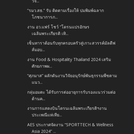
วิจั...
“รมว.สธ.” รับ ติดตามเรื่องให้ ปมพิมพ์ฉลาก
โภชนาการภ...
งาน อว.แฟร์ โชว์ “โดรนแปรอักษร
เฉลิมพระเกียรติ เทิ...
เซ็นทาราต้อนรับทุกครอบครัวสู่เกาะสวรรค์มัลดีฟ
ส์มอบ...
งาน Food & Hospitality Thailand 2024 เสริม
ศักยภาพผ...
“ศุภมาส” ผลักดันงานวิจัยอนุรักษ์พันธุกรรมพืชตาม
แนว...
กลุ่มอมตะ ได้รับการต่ออายุการรับรองแนวร่วมต่อ
ต้านค...
งานการแสดงบินโดรนเฉลิมพระเกียรติฯงาน
ประเพณีแห่เทีย...
AES ประกาศจัดงาน “SPORTTECH & Wellness
Asia 2024” ...