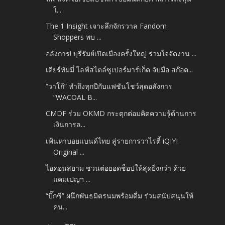
ใ...
The 1 Insight เจาะลึกจักรวาล Fandom
Shoppers พบ ...
อลังการ! บุรีรัมย์เปิดเมืองครั้งใหญ่ ร่วมใจจัดงาน ...
เดียร์ทัมมี่ ไลฟ์สไตล์ซูเปอร์มาร์เก็ต จับมือ สก๊อต...
“วาโก้” ทำถึงทุกปีกับแฟชันโชว์สุดอลังการ
“WACOAL B...
CMDF ร่วม OKMD กระตุกต่อมคิดความรู้ด้านการ
เงินการล...
เฟ้นหาบอยแบนด์ไทย สู่รายการวาไรตี้ iQIYI
Original ...
ไอคอนสยาม ชวนต่อยอดช็อปให้สุดยิ่งกว่า ด้วย
แคมเปญฯ ...
“บิ๊กซี” ผนึกพันธมิตรนมพร้อมดื่ม ร่วมสนับสนุนให้
คน...