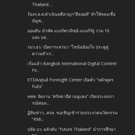
Thailand ...
ร้องก.ล.ต.ดำเนินคดีอาญา“ดีลอยท์” ทำให้หลงเชื่อ
บัญช...
ออมสิน นำทัพ แบงก์พาณิชย์-แบงก์รัฐ รวม 16
แห่ง ปล่...
รมว.อว. เปิดการเสวนา “ไขข้อข้องใจ ประตูสู่
ความสำเร...
เริ่มแล้ว Bangkok International Digital Content
Fe...
ETDA/ศูนย์ Foresight Center เปิดตัว “หลักสูตร
FuEx”
ททท. จัดงาน “ศรัทธาอีสานมูแฮง” เปิดประสบกา
รณ์ท่องเ...
ฏิทินข่าว...สจล. ขอเชิญเข้าร่วมประกวดนวัตกรรม
“KMI...
ปลัด อว. ผลักดัน “Future Thailand” นำการศึกษา