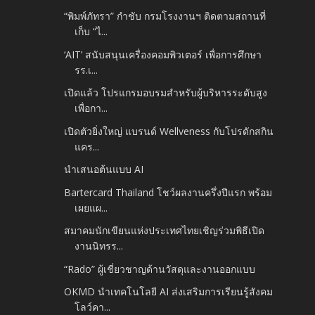
“พิมพ์ภัทรา” กำชับ กรมโรงงานฯ ติดตามสถานที่
เก็บ “ไ...
‘AIT’ สนับสนุนเครื่องคอมพิวเตอร์ เพื่อการศึกษา
รร.เ...
เปิดแล้ว โปรแกรมอบรมสำหรับผู้บริหารระดับสูง
เพื่อกา...
เปิดตัวยิ่งใหญ่ แบรนด์ Wellveness กับโปรดักสกิน
แคร...
นำเสนอต้นแบบ AI
Bartercard Thailand โชว์ผลงานครึ่งปีแรก พร้อม
เผยแผ...
สมาคมนักเขียนแห่งประเทศไทยเชิญร่วมพิธีเปิด
งานนิทรร...
“Rado” ผู้เชี่ยวชาญด้านวัสดุและงานออกแบบ
OKMD นำเทคโนโลยี AI ส่งเสริมการเรียนรู้สังคม
โลว์คา...