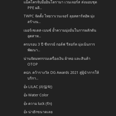
แม็คโครจับมืออินโดรามา เวนเจอร์ส ส่งมอบชุด
PPE ผลิ...
TWPC จัดตั้ง ไทยวาเวนเจอร์ ลุยสตาร์ทอัพ มุ่ง
สร้างน...
เมอร์เซเดส-เบนซ์ ย้ำความมุ่งมั่นในการผลักดัน
อุตสาห...
ครบรอบ 3 ปี ชีจรรย์ กอล์ฟ รีสอร์ท มุ่งเน้นการ
พัฒนา...
น่านจัดมหกรรมเครื่องเงิน ผ้าทอ และสินค้า
OTOP
คปภ. คว้ารางวัล DG Awards 2021 สู่ผู้นำการให้
บริกา...
👍 LILAC (라일락)
👍 Water Color
👍 ความ luck (รัก)
👍 น่าฮักขนาดเลย