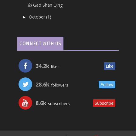
👍 Gao Shan Qing
October
(1)
►
CONNECT WITH US
34.2k
Like
likes
28.6k
Follow
followers
8.6k
Subscribe
subscribers