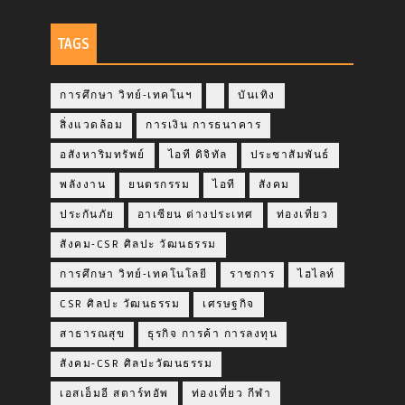
TAGS
การศึกษา วิทย์-เทคโนฯ
บันเทิง
สิ่งแวดล้อม
การเงิน การธนาคาร
อสังหาริมทรัพย์
ไอที ดิจิทัล
ประชาสัมพันธ์
พลังงาน
ยนตรกรรม
ไอที
สังคม
ประกันภัย
อาเซียน ต่างประเทศ
ท่องเที่ยว
สังคม-CSR ศิลปะ วัฒนธรรม
การศึกษา วิทย์-เทคโนโลยี
ราชการ
ไฮไลท์
CSR ศิลปะ วัฒนธรรม
เศรษฐกิจ
สาธารณสุข
ธุรกิจ การค้า การลงทุน
สังคม-CSR ศิลปะวัฒนธรรม
เอสเอ็มอี สตาร์ทอัพ
ท่องเที่ยว กีฬา