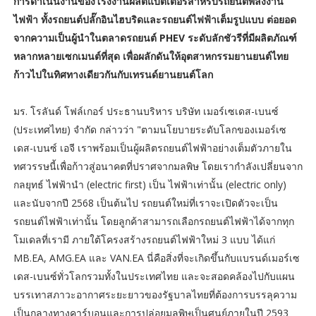
การดำเนินงานของโรงงานผลิตแบตเตอรี่สำหรับรถยนต์พลังงาน
ไฟฟ้า ทั้งรถยนต์ปลั๊กอินไฮบริดและรถยนต์ไฟฟ้าเต็มรูปแบบ ต่อยอด
จากความเป็นผู้นำในตลาดรถยนต์ PHEV ระดับลักชัวรีที่มีผลิตภัณฑ์
หลากหลายเซกเมนต์ที่สุด เพื่อผลักดันให้อุตสาหกรรมยานยนต์ไทย
ก้าวไปในทิศทางเดียวกันกับเทรนด์ยานยนต์โลก
มร. โรลันด์ โฟล์เกอร์ ประธานบริหาร บริษัท เมอร์เซเดส-เบนซ์
(ประเทศไทย) จำกัด กล่าวว่า "ตามนโยบายระดับโลกของเมอร์เซ
เดส-เบนซ์ เอจี เราพร้อมเป็นผู้ผลิตรถยนต์ไฟฟ้าอย่างเต็มตัวภายใน
ทศวรรษนี้เพื่อก้าวสู่อนาคตที่ปราศจากมลพิษ โดยเรากำลังเปลี่ยนจาก
กลยุทธ์ ไฟฟ้านำ (electric first) เป็น ไฟฟ้าเท่านั้น (electric only)
และนับจากปี 2568 เป็นต้นไป รถยนต์ใหม่ที่เราจะเปิดตัวจะเป็น
รถยนต์ไฟฟ้าเท่านั้น โดยลูกค้าสามารถเลือกรถยนต์ไฟฟ้าได้จากทุก
โมเดลที่เรามี ภายใต้โครงสร้างรถยนต์ไฟฟ้าใหม่ 3 แบบ ได้แก่
MB.EA, AMG.EA และ VAN.EA นี่คือสิ่งที่จะเกิดขึ้นกับแบรนด์เมอร์เซ
เดส-เบนซ์ทั่วโลกรวมทั้งในประเทศไทย และจะสอดคล้องไปกับแผน
บรรเทาสภาวะอากาศระยะยาวของรัฐบาลไทยที่ต้องการบรรลุความ
เป็นกลางทางคาร์บอนและการปล่อยมลพิษเป็นศูนย์ภายในปี 2593