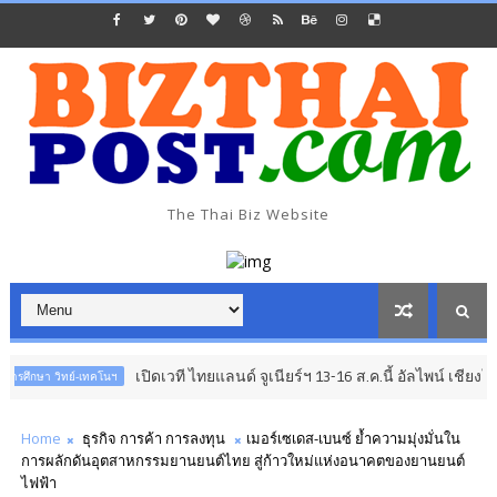
The Thai Biz Website
เปิดเวที ไทยแลนด์ จูเนียร์ฯ 13-16 ส.ค.นี้ อัลไพน์ เชียงใหม่
ษา วิทย์-เทคโนฯ
Home
ธุรกิจ การค้า การลงทุน
เมอร์เซเดส-เบนซ์ ย้ำความมุ่งมั่นใน
การผลักดันอุตสาหกรรมยานยนต์ไทย สู่ก้าวใหม่แห่งอนาคตของยานยนต์
ไฟฟ้า