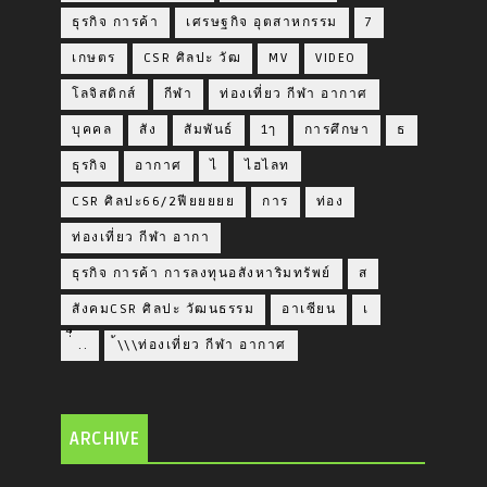
ธุรกิจ การค้า
เศรษฐกิจ อุตสาหกรรม
7
เกษตร
CSR ศิลปะ วัฒ
MV
VIDEO
โลจิสติกส์
กีฬา
ท่องเที่ยว กีฬา อากาศ
บุคคล
สัง
สัมพันธ์
1ๅ
การศึกษา
ธ
ธุรกิจ
อากาศ
ไ
ไฮไลท
CSR ศิลปะ66/2ฟียยยยย
การ
ท่อง
ท่องเที่ยว กีฬา อากา
ธุรกิจ การค้า การลงทุนอสังหาริมทรัพย์
ส
สังคมCSR ศิลปะ วัฒนธรรม
อาเซียน
เ
่่ื​ ..
้\\\ท่องเที่ยว กีฬา อากาศ
ARCHIVE