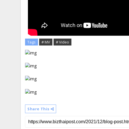
Tags
# MV
# Video
Share This