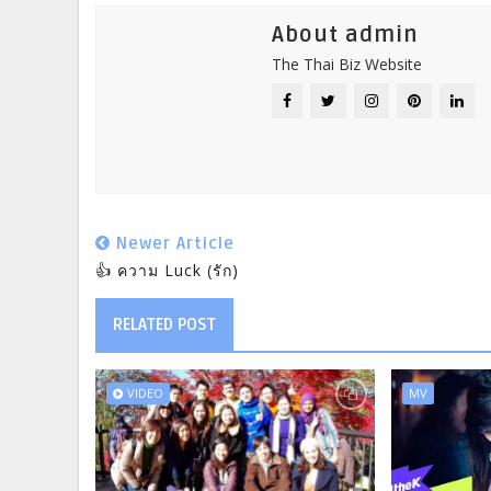
About admin
The Thai Biz Website
Newer Article
👍 ความ Luck (รัก)
RELATED POST
VIDEO
MV