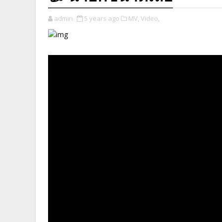
admin
5 years ago
MV,
Video,