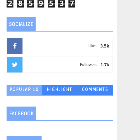
2
8
5
9
5
3
7
SOCIALIZE
3.5k
Likes
1.7k
Followers
POPULAR 10
HIGHLIGHT
COMMENTS
FACEBOOK