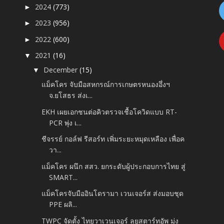
2024
(773)
►
2023
(956)
►
2022
(600)
►
2021
(16)
▼
December
(15)
▼
แม็คโคร จับมือสหกรณ์การเกษตรหนองอึ่งฯ
จ.ยโสธร ส่งเ...
EKH เผยเอกชนต่อคิวตรวจเชื้อโควิดแบบ RT-
PCR พุ่ง เ...
ชีจรรย์ กอล์ฟ รีสอร์ท เพิ่มระยะหมุดเหลือง เพื่อค
วา...
แม็คโคร ผนึก สสว. ยกระดับผู้ประกอบการไทย สู่
SMART...
แม็คโครจับมืออินโดรามา เวนเจอร์ส ส่งมอบชุด
PPE ผลิ...
TWPC จัดตั้ง ไทยวาเวนเจอร์ ลุยสตาร์ทอัพ มุ่ง