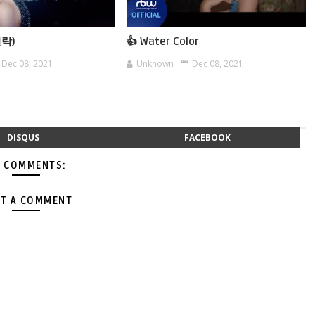
일락)
👍 Water Color
Dec 08, 2021
Unknown
Dec 08, 2021
DISQUS
FACEBOOK
 COMMENTS:
T A COMMENT