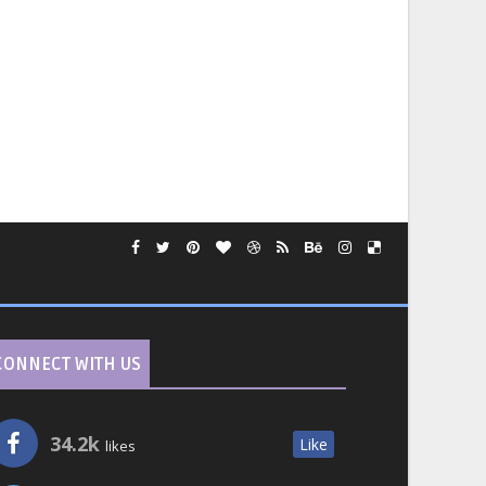
CONNECT WITH US
34.2k
Like
likes