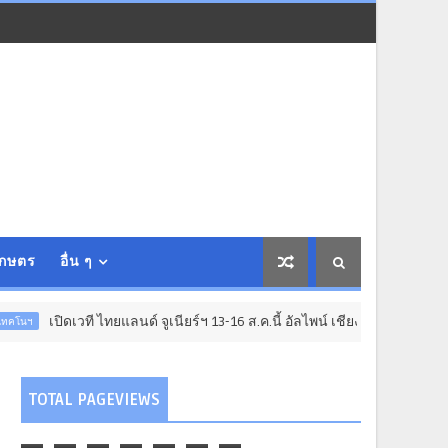
เกษตร
อื่น ๆ
เปิดเวที ไทยแลนด์ จูเนียร์ฯ 13-16 ส.ค.นี้ อัลไพน์ เชียงใหม่
อาเ
TOTAL PAGEVIEWS