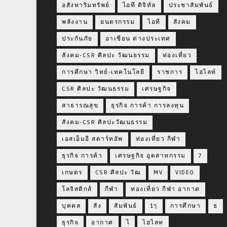
อสังหาริมทรัพย์
ไอที ดิจิทัล
ประชาสัมพันธ์
พลังงาน
ยนตรกรรม
ไอที
สังคม
ประกันภัย
อาเซียน ต่างประเทศ
สังคม-CSR ศิลปะ วัฒนธรรม
ท่องเที่ยว
การศึกษา วิทย์-เทคโนโลยี
ราชการ
ไฮไลท์
CSR ศิลปะ วัฒนธรรม
เศรษฐกิจ
สาธารณสุข
ธุรกิจ การค้า การลงทุน
สังคม-CSR ศิลปะวัฒนธรรม
เอสเอ็มอี สตาร์ทอัพ
ท่องเที่ยว กีฬา
ธุรกิจ การค้า
เศรษฐกิจ อุตสาหกรรม
7
เกษตร
CSR ศิลปะ วัฒ
MV
VIDEO
โลจิสติกส์
กีฬา
ท่องเที่ยว กีฬา อากาศ
บุคคล
สัง
สัมพันธ์
1ๅ
การศึกษา
ธ
ธุรกิจ
อากาศ
ไ
ไฮไลท