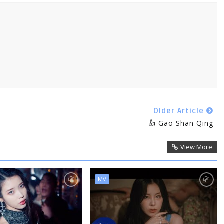
Older Article
👍 Gao Shan Qing
View More
MV