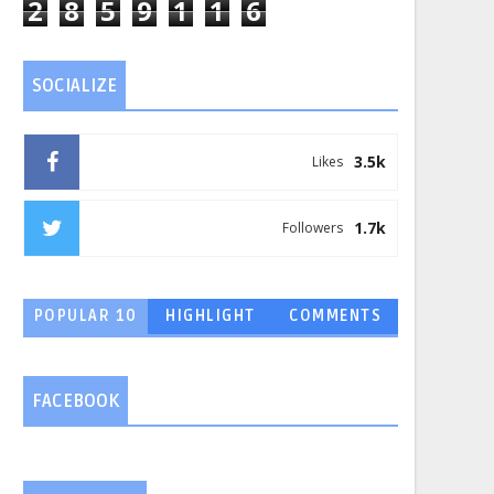
2
8
5
9
1
1
6
SOCIALIZE
3.5k
Likes
1.7k
Followers
POPULAR 10
HIGHLIGHT
COMMENTS
FACEBOOK