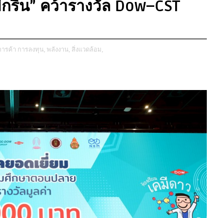
ีกรีน” คว้ารางวัล Dow–CST
 การค้า การลงทุน,
พลังงาน,
สิ่งแวดล้อม,