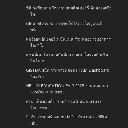
ชิลีเร่งพัฒนานวัตกรรมผลผลิตเชอร์รี่ ดันส่งออกถึง
ไท...
เปิดฉาก! สุดยอด 3 เทรดโชว์สุดยิ่งใหญ่แห่งปี​
พร้อ...
แมริออท อินเตอร์เนชั่นแนล ร่วมฉลอง “วันอาหาร
โลก” ใ...
แชฟฟ์เลอร์ลงนามบันทึกความเข้าใจร่วมกับกรีน
อินโนเว...
GISTDA ผนึก กระทรวงเกษตรฯ เปิด Dashboard
อัจฉริยะ
HELLO! EDUCATION FAIR 2025 งานแนะแนว
การศึกษานานาชา...
ครม. เห็นชอบตั้ง “รวพ.” รวม 3 หน่วยบริหาร
จัดการทุน...
บี.กริม เพาเวอร์ ลงนาม MOU ร่วม กฟภ. - พีอีเอ
เอ็น...