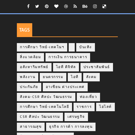
TAGS
การศึกษา วิทย์-เทคโนฯ
บันเทิง
สิ่งแวดล้อม
การเงิน การธนาคาร
อสังหาริมทรัพย์
ไอที ดิจิทัล
ประชาสัมพันธ์
พลังงาน
ยนตรกรรม
ไอที
สังคม
ประกันภัย
อาเซียน ต่างประเทศ
สังคม-CSR ศิลปะ วัฒนธรรม
ท่องเที่ยว
การศึกษา วิทย์-เทคโนโลยี
ราชการ
ไฮไลท์
CSR ศิลปะ วัฒนธรรม
เศรษฐกิจ
สาธารณสุข
ธุรกิจ การค้า การลงทุน