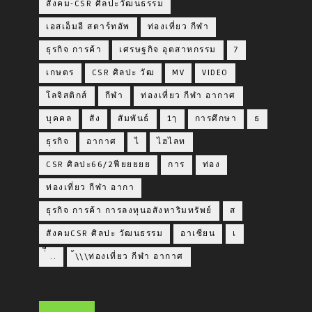
สังคม-CSR ศิลปะวัฒนธรรม
เอสเอ็มอี สตาร์ทอัพ
ท่องเที่ยว กีฬา
ธุรกิจ การค้า
เศรษฐกิจ อุตสาหกรรม
7
เกษตร
CSR ศิลปะ วัฒ
MV
VIDEO
โลจิสติกส์
กีฬา
ท่องเที่ยว กีฬา อากาศ
บุคคล
สัง
สัมพันธ์
1ๅ
การศึกษา
ธ
ธุรกิจ
อากาศ
ไ
ไฮไลท
CSR ศิลปะ66/2ฟียยยยย
การ
ท่อง
ท่องเที่ยว กีฬา อากา
ธุรกิจ การค้า การลงทุนอสังหาริมทรัพย์
ส
สังคมCSR ศิลปะ วัฒนธรรม
อาเซียน
เ
่่ื​ ..
้\\\ท่องเที่ยว กีฬา อากาศ