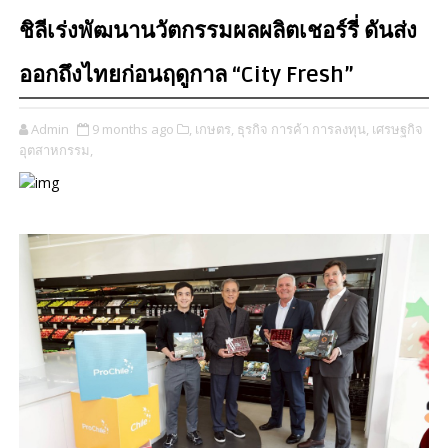
ชิลีเร่งพัฒนานวัตกรรมผลผลิตเชอร์รี่ ดันส่ง
ออกถึงไทยก่อนฤดูกาล​ “City Fresh”
Admin
9 months ago
​,
เกษตร,
ธุรกิจ การค้า การลงทุน,
เศรษฐกิจ
อุตสาหกรรม,