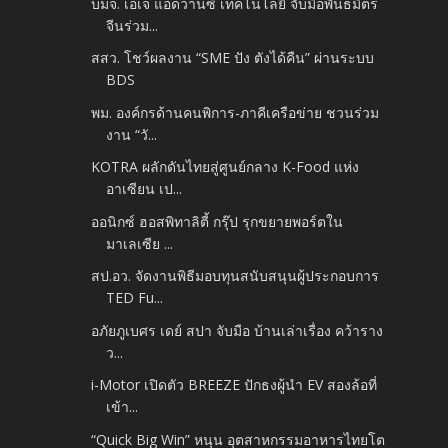
บมจ. เอเจ แอดวานซ์ เทคโนโลยี จับมือพันธมิตร
จีนร่วม...
สสว. โชว์ผลงาน “SME ปัง ตังได้คืน” ผ่านระบบ
BDS
พม. องค์กรด้านคนพิการ-ภาคีเครือข่าย ชวนร่วม
งาน “วั...
KOTRA ผลักดันไทยสู่ศูนย์กลาง K-Food แห่ง
อาเซียน เป...
ออนิกซ์ ฮอสพิทาลิตี้ กรุ๊ป รุกขยายพอร์ตใน
มาเลเซีย ...
สป.อว. จัดงานพิธีมอบทุนสนับสนุนผู้ประกอบการ
TED Fu...
อภัยภูเบศร เดย์ สปา จับมือ บ้านเล่าเรื่อง คว้าราง
ว...
i-Motor เปิดตัว BREEZE ปักธงผู้นำ EV สองล้อที่
เข้า...
“Quick Big Win” หนุน อุตสาหกรรมอาหารไทยโต