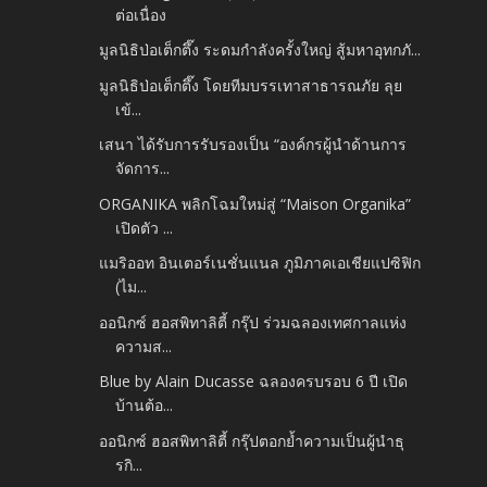
ต่อเนื่อง
มูลนิธิป่อเต็กตึ๊ง ระดมกำลังครั้งใหญ่ สู้มหาอุทกภั...
มูลนิธิป่อเต็กตึ๊ง โดยทีมบรรเทาสาธารณภัย​ ลุย
เข้...
เสนา ได้รับการรับรองเป็น “องค์กรผู้นำด้านการ
จัดการ...
ORGANIKA พลิกโฉมใหม่สู่ “Maison Organika”
เปิดตัว ...
แมริออท อินเตอร์เนชั่นแนล ภูมิภาคเอเชียแปซิฟิก
(ไม...
ออนิกซ์ ฮอสพิทาลิตี้ กรุ๊ป ร่วมฉลองเทศกาลแห่ง
ความส...
Blue by Alain Ducasse ฉลองครบรอบ 6 ปี​ เปิด
บ้านต้อ...
ออนิกซ์ ฮอสพิทาลิตี้ กรุ๊ปตอกย้ำความเป็นผู้นำธุ
รกิ...