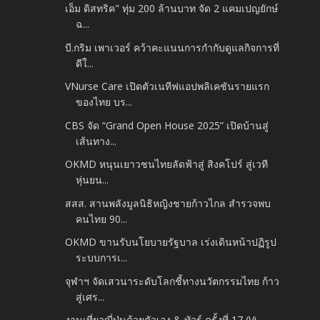
เอ็ม ดิสทริค" ทุ่ม 200 ล้านบาท จัด 2 แคมเปญยักษ์
ฉ...
บี.กริม เพาเวอร์ คว้าคะแนนการกำกับดูแลกิจการที่
ดีใ...
VNurse Care เปิดตัวเนทีฟแอปพลิเคชันรายแรก
ของไทย บร...
CBS จัด “Grand Open House 2025” เปิดบ้านสู่
เส้นทาง...
OKMD หนุนเยาวชนไทยลัดฟ้าสู่ สิงคโปร์ สู่เวที
หุ่นยน...
สสส. สานพลังมูลนิธิหญิงชายก้าวไกล สำรวจพบ
คนไทย 90...
OKMD ขานรับนโยบายรัฐบาล เร่งเดินหน้าปฏิรูป
ระบบการเ...
จุฬาฯ จัดเสวนาระดับโลกชี้ทางนวัตกรรมไทย ก้าว
สู่เศร...
งานเที่ยวญี่ปุ่นด้วยตัวเอง & ทัวร์ ครั้งที่ 17 (Vi...