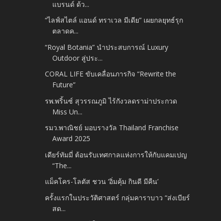
แบรนด์ ด้ว...
“ไลฟ์สไตล์ แอนด์ ทราเวล มีเดีย” เผยกลยุทธ์รุก
ตลาดค...
“Royal Botania” นำประสบการณ์ Luxury
Outdoor สู่ประ...
CORAL LIFE ขับเคลื่อนภารกิจ “Rewrite the
Future”
รพ.พริ้นซ์ สุวรรณภูมิ ไร้กังวลดราม่าประกวด
Miss Un...
รมว.พาณิชย์ มอบรางวัล Thailand Franchise
Award 2025
เดียร์ทัมมี่ ต้อนรับเทศกาลแห่งการให้กับแคมเปญ
“The...
แม็คโคร-โลตัส ชวน ‘อิ่มคุ้ม กินดี มีคืน’
ครั้งแรกในประวัติศาสตร์ กลุ่มคาราบาว “ส่งเบียร์
สด...