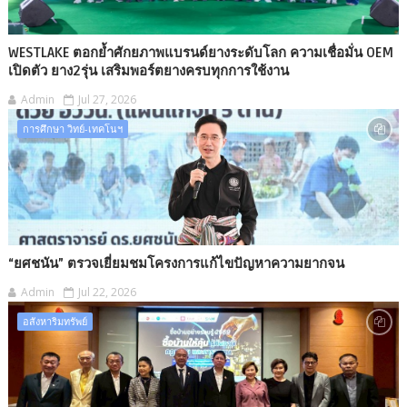
WESTLAKE ตอกย้ำศักยภาพแบรนด์ยางระดับโลก ความเชื่อมั่น OEM
เปิดตัว ยาง2รุ่น เสริมพอร์ตยางครบทุกการใช้งาน
Admin
Jul 27, 2026
การศึกษา วิทย์-เทคโนฯ
“ยศชนัน” ตรวจเยี่ยมชมโครงการแก้ไขปัญหาความยากจน
Admin
Jul 22, 2026
อสังหาริมทรัพย์