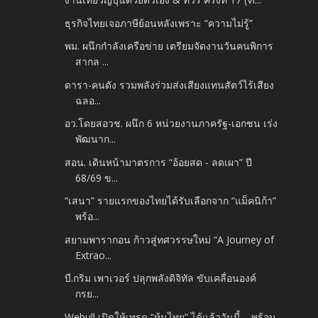
ธุรกิจไทยเจอภาษีย้อนหลังเพราะ “ความไม่รู้”
พม. ผนึกกำลังเครือข่าย เตรียมจัดงานวันคนพิการ
สากล ...
ดารา-คนดัง รวมพลังร่วมส่งเสียงแทนสัตว์ไร้เสียง
ฉลอ...
อว.โดยสอวช. ผนึก 6 หน่วยงานภาครัฐ-เอกชน เร่ง
พัฒนาก...
สอน. เดินหน้ามาตรการ “อ้อยสด - ลดเผา” ปี
68/69 ข...
“เสนา” รายแรกของไทยได้รับเลือกจาก “แม็คนิก้า”
พร้อ...
สยามพารากอน ก้าวสู่ทศวรรษใหม่ “A Journey of
Extrao...
บี.กริม เพาเวอร์ ปลุกพลังดิจิทัล ขับเคลื่อนองค์
กรย...
Webull เปิดให้เทรด “หุ้นไทย” ได้แล้ววันนี้… พร้อม