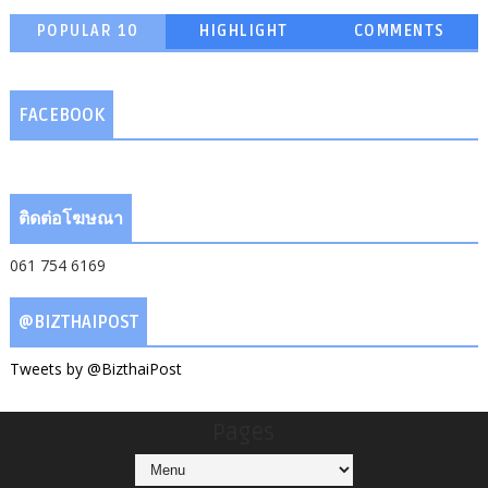
POPULAR 10
HIGHLIGHT
COMMENTS
FACEBOOK
ติดต่อโฆษณา
061 754 6169
@BIZTHAIPOST
Tweets by @BizthaiPost
Pages