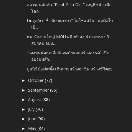
สอวช. ผลักดัน “Plant-Rich Diet” เมนูพืชนำ เพื่อ
โลก...
LingoAce ชี้ “ทักษะภาษา” ไม่ใช่แค่วิชา แต่คือใบ
เบิ...
พม. จัดงานใหญ่ MOU ผนึกกำลัง 4 กระทรวง 3
สมาคม อปท...
“กองทุนพัฒนาสื่อปลอดภัยและสร้างสรรค์” เปิด
อบรมหลัก...
มูลนิธิป่อเต็กตึ๊ง เดินสายสร้างอาชีพ สร้างชีวิตอย่...
October
(77)
►
September
(96)
►
August
(88)
►
July
(70)
►
June
(90)
►
May
(84)
►