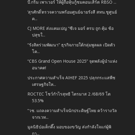
บี.กริม เพาเวอร์ ให้ผู้ถือหุ้นกู้ชมคอนเสิร์ต RBSO ...
‘สุรศักดิ์’ตรวจความพร้อมศูนย์ฉายรังสี สทน.ชูศูนย์
ค...
CJ MORE ส่งแคมเปญ “ซีเจ มอร์ ครบ ถูก คุ้ม ช้อ
ปสุขใ...
“รังสิตร่วมพัฒนา” ธุรกิจภายใต้กลุ่มพูลผล เปิดตัว
โค...
“CBS Grand Open House 2025” จุดพลังผู้นำแห่ง
อนาคต!
ประกาศความสำเร็จ AIHEF 2025 ปลุกกระแสพืช
เศรษฐกิจให...
ROCTEC โชว์กำไรสุทธิ ไตรมาส 2​ /68/69 โต
53.5%
“วช. แถลงความสำเร็จนักประดิษฐ์ไทย คว้ารางวัล
จากเวท...
มูลนิธิป่อเต็กตึ๊ง มอบของขวัญ ส่งกำลังใจแก่ผู้พิ
กา...