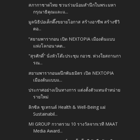
สภากาชาดไทย ชวนร่วมน้อมสำนึกในพระมหา
กรุณาธิคุณและแ...
มูลนิธิป่อเต็กตึ๊งขยายโอกาส สร้างอาชีพ สร้างชีวิ
ตอ...
“สยามพารากอน เปิด NEXTOPIA เมืองต้นแบบ
แห่งโลกอนาคต...
"สุรศักดิ์” นั่งหัวโต๊ะประชุม กอวช. ห่วงใยสถานกา
รณ...
สยามพารากอนผนึกพันธมิตร เปิด NEXTOPIA
เมืองต้นแบบแ...
ประกาศอย่างเป็นทางการ​ แต่งตั้งตัวแทนจำหน่าย
รายใหม่
ลิกซิล ชูเทรนด์ Health & Well-Being แฝ​
Sustainabil...
MI GROUP กวาดรวม 10 รางวัลจากเวที MAAT
Media Award...