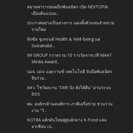
สยามพารากอนผนึกพันธมิตร เปิด NEXTOPIA
เมืองต้นแบบแ...
ประกาศอย่างเป็นทางการ​ แต่งตั้งตัวแทนจำหน่าย
รายใหม่
ลิกซิล ชูเทรนด์ Health & Well-Being แฝ​
Sustainabil...
MI GROUP กวาดรวม 10 รางวัลจากเวที MAAT
Media Award...
บมจ. เอเจ แอดวานซ์ เทคโนโลยี จับมือพันธมิตร
จีนร่วม...
สสว. โชว์ผลงาน “SME ปัง ตังได้คืน” ผ่านระบบ
BDS
พม. องค์กรด้านคนพิการ-ภาคีเครือข่าย ชวนร่วม
งาน “วั...
KOTRA ผลักดันไทยสู่ศูนย์กลาง K-Food แห่ง
อาเซียน เป...