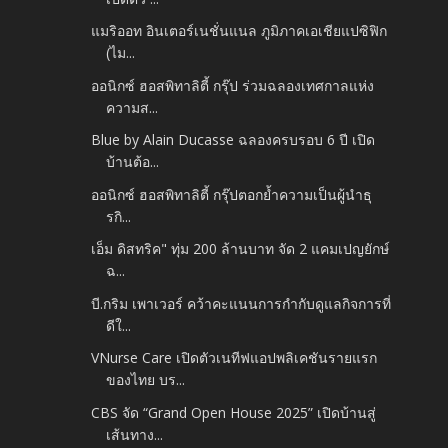
แมริออท อินเตอร์เนชั่นแนล ภูมิภาคเอเชียแปซิฟิก
(ไม...
ออนิกซ์ ฮอสพิทาลิตี้ กรุ๊ป ร่วมฉลองเทศกาลแห่ง
ความส...
Blue by Alain Ducasse ฉลองครบรอบ 6 ปี​ เปิด
บ้านต้อ...
ออนิกซ์ ฮอสพิทาลิตี้ กรุ๊ปตอกย้ำความเป็นผู้นำธุ
รกิ...
เอ็ม ดิสทริค" ทุ่ม 200 ล้านบาท จัด 2 แคมเปญยักษ์
ฉ...
บี.กริม เพาเวอร์ คว้าคะแนนการกำกับดูแลกิจการที่
ดีใ...
VNurse Care เปิดตัวเนทีฟแอปพลิเคชันรายแรก
ของไทย บร...
CBS จัด “Grand Open House 2025” เปิดบ้านสู่
เส้นทาง...