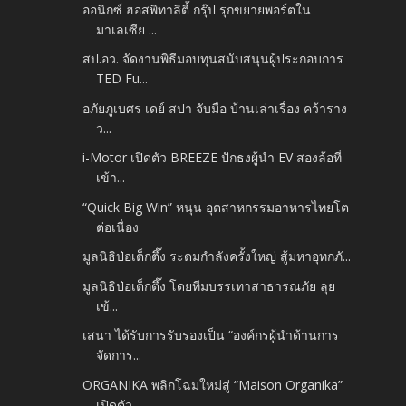
ออนิกซ์ ฮอสพิทาลิตี้ กรุ๊ป รุกขยายพอร์ตใน
มาเลเซีย ...
สป.อว. จัดงานพิธีมอบทุนสนับสนุนผู้ประกอบการ
TED Fu...
อภัยภูเบศร เดย์ สปา จับมือ บ้านเล่าเรื่อง คว้าราง
ว...
i-Motor เปิดตัว BREEZE ปักธงผู้นำ EV สองล้อที่
เข้า...
“Quick Big Win” หนุน อุตสาหกรรมอาหารไทยโต
ต่อเนื่อง
มูลนิธิป่อเต็กตึ๊ง ระดมกำลังครั้งใหญ่ สู้มหาอุทกภั...
มูลนิธิป่อเต็กตึ๊ง โดยทีมบรรเทาสาธารณภัย​ ลุย
เข้...
เสนา ได้รับการรับรองเป็น “องค์กรผู้นำด้านการ
จัดการ...
ORGANIKA พลิกโฉมใหม่สู่ “Maison Organika”
เปิดตัว ...