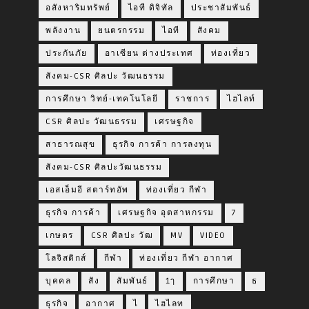
อสังหาริมทรัพย์
ไอที ดิจิทัล
ประชาสัมพันธ์
พลังงาน
ยนตรกรรม
ไอที
สังคม
ประกันภัย
อาเซียน ต่างประเทศ
ท่องเที่ยว
สังคม-CSR ศิลปะ วัฒนธรรม
การศึกษา วิทย์-เทคโนโลยี
ราชการ
ไฮไลท์
CSR ศิลปะ วัฒนธรรม
เศรษฐกิจ
สาธารณสุข
ธุรกิจ การค้า การลงทุน
สังคม-CSR ศิลปะวัฒนธรรม
เอสเอ็มอี สตาร์ทอัพ
ท่องเที่ยว กีฬา
ธุรกิจ การค้า
เศรษฐกิจ อุตสาหกรรม
7
เกษตร
CSR ศิลปะ วัฒ
MV
VIDEO
โลจิสติกส์
กีฬา
ท่องเที่ยว กีฬา อากาศ
บุคคล
สัง
สัมพันธ์
1ๅ
การศึกษา
ธ
ธุรกิจ
อากาศ
ไ
ไฮไลท