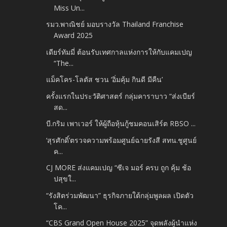
Miss Un...
รมว.พาณิชย์ มอบรางวัล Thailand Franchise
Award 2025
เดียร์ทัมมี่ ต้อนรับเทศกาลแห่งการให้กับแคมเปญ
“The...
แม็คโคร-โลตัส ชวน ‘อิ่มคุ้ม กินดี มีคืน’
ครั้งแรกในประวัติศาสตร์ กลุ่มคาราบาว “ส่งเบียร์
สด...
บี.กริม เพาเวอร์ ให้ผู้ถือหุ้นกู้ชมคอนเสิร์ต RBSO ...
‘สุรศักดิ์’ตรวจความพร้อมศูนย์ฉายรังสี สทน.ชูศูนย์
ค...
CJ MORE ส่งแคมเปญ “ซีเจ มอร์ ครบ ถูก คุ้ม ช้อ
ปสุขใ...
“รังสิตร่วมพัฒนา” ธุรกิจภายใต้กลุ่มพูลผล เปิดตัว
โค...
“CBS Grand Open House 2025” จุดพลังผู้นำแห่ง