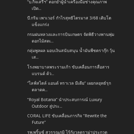
“บ.กิจเสรีฯ” ตอกย้ำผู้นำเครื่องมือช่างคุณภาพ​
เปิด...
บี.กริม เพาเวอร์ กำไรสุทธิไตรมาส 3/68 เติบโต
แข็งแกร่ง
กรมฝนหลวงและการบินเกษตร จัดพิธีวางพานพุ่ม
ดอกไม้สดเ...
กลุ่มพูลผล มอบเงินสนับสนุน น้ำมันพืชตรากุ๊ก วุ้น
เส...
โรงพยาบาลพระรามเก้า ขับเคลื่อนการสื่อสาร
แบรนด์ ด้ว...
“ไลฟ์สไตล์ แอนด์ ทราเวล มีเดีย” เผยกลยุทธ์รุก
ตลาดค...
“Royal Botania” นำประสบการณ์ Luxury
Outdoor สู่ประ...
CORAL LIFE ขับเคลื่อนภารกิจ “Rewrite the
Future”
รพ.พริ้นซ์ สุวรรณภูมิ ไร้กังวลดราม่าประกวด