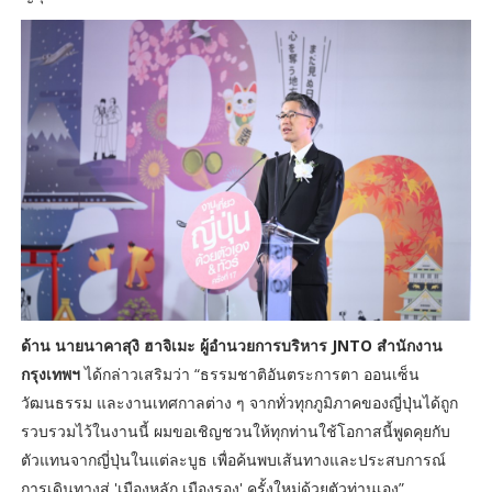
ด้าน นายนาคาสุงิ ฮาจิเมะ ผู้อำนวยการบริหาร JNTO สำนักงาน
กรุงเทพฯ
ได้กล่าวเสริมว่า “ธรรมชาติอันตระการตา ออนเซ็น
วัฒนธรรม และงานเทศกาลต่าง ๆ จากทั่วทุกภูมิภาคของญี่ปุ่นได้ถูก
รวบรวมไว้ในงานนี้ ผมขอเชิญชวนให้ทุกท่านใช้โอกาสนี้พูดคุยกับ
ตัวแทนจากญี่ปุ่นในแต่ละบูธ เพื่อค้นพบเส้นทางและประสบการณ์
การเดินทางสู่ 'เมืองหลัก เมืองรอง' ครั้งใหม่ด้วยตัวท่านเอง”