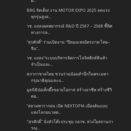
ด้...
BRG จัดเต็ม! งาน MOTOR EXPO 2025 ลดแรง
ทุกรุ่นสูงส...
วช. แถลงผลพยากรณ์ R&D ปี 2567 – 2568 ชี้ทิศ
ทางการล...
“สุรศักดิ์” ร่วมเปิดงาน “ปีทองแห่งมิตรภาพ ไทย–
จีน”...
วช. แถลง“ระบบบริหารจัดการโลจิสติกส์สินค้า
จำเป็นและ...
สภากาชาดไทย ชวนร่วมน้อมสำนึกในพระมหา
กรุณาธิคุณและแ...
มูลนิธิป่อเต็กตึ๊งขยายโอกาส สร้างอาชีพ สร้างชีวิ
ตอ...
“สยามพารากอน เปิด NEXTOPIA เมืองต้นแบบ
แห่งโลกอนาคต...
"สุรศักดิ์” นั่งหัวโต๊ะประชุม กอวช. ห่วงใยสถานกา
รณ...