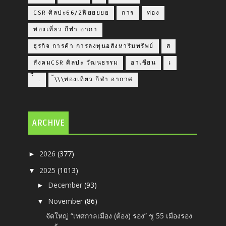
CSR ศิลปะ66/2ฟียยยยย
การ
ท่อง
ท่องเที่ยว กีฬา อากา
ธุรกิจ การค้า การลงทุนอสังหาริมทรัพย์
ส
สังคมCSR ศิลปะ วัฒนธรรม
อาเซียน
เ
่่ื​ ..
้\\\ท่องเที่ยว กีฬา อากาศ
ARCHIVE
2026
(377)
►
2025
(1013)
▼
December
(93)
►
November
(86)
▼
จัดใหญ่ “เทศกาลเมือง (ต้อง) รอง” ชู 55 เมืองรอง