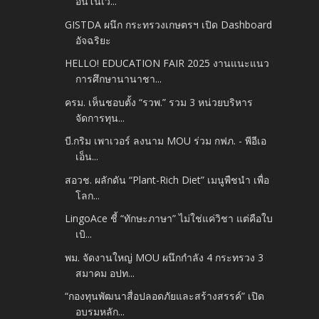
อินโนเว...
GISTDA ผนึก กระทรวงเกษตรฯ เปิด Dashboard
อัจฉริยะ
HELLO! EDUCATION FAIR 2025 งานแนะแนว
การศึกษานานาชา...
ครม. เห็นชอบตั้ง “รวพ.” รวม 3 หน่วยบริหาร
จัดการทุน...
บี.กริม เพาเวอร์ ลงนาม MOU ร่วม กฟภ. - พีอีเอ
เอ็น...
สอวช. ผลักดัน “Plant-Rich Diet” เมนูพืชนำ เพื่อ
โลก...
LingoAce ชี้ “ทักษะภาษา” ไม่ใช่แค่วิชา แต่คือใบ
เบิ...
พม. จัดงานใหญ่ MOU ผนึกกำลัง 4 กระทรวง 3
สมาคม อปท...
“กองทุนพัฒนาสื่อปลอดภัยและสร้างสรรค์” เปิด
อบรมหลัก...