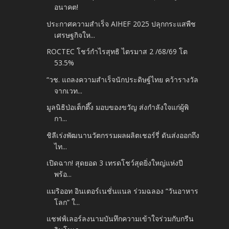
อนาคต!
ประกาศความสำเร็จ AIHEF 2025 ปลุกกระแสพืช
เศรษฐกิจให...
ROCTEC โชว์กำไรสุทธิ ไตรมาส 2​ /68/69 โต
53.5%
“วช. แถลงความสำเร็จนักประดิษฐ์ไทย คว้ารางวัล
จากเวท...
มูลนิธิป่อเต็กตึ๊ง มอบของขวัญ ส่งกำลังใจแก่ผู้พิ
กา...
ชิลีเร่งพัฒนานวัตกรรมผลผลิตเชอร์รี่ ดันส่งออกถึง
ไท...
เปิดฉาก! สุดยอด 3 เทรดโชว์สุดยิ่งใหญ่แห่งปี​
พร้อ...
แมริออท อินเตอร์เนชั่นแนล ร่วมฉลอง “วันอาหาร
โลก” ใ...
แชฟฟ์เลอร์ลงนามบันทึกความเข้าใจร่วมกับกรีน