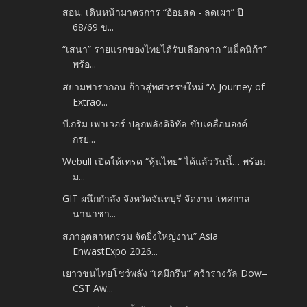
สอน. เดินหน้ามาตรการ “อ้อยสด - ลดเผา” ปี
68/69 ข...
“เสนา” รายแรกของไทยได้รับเลือกจาก “แม็คนิก้า”
พร้อ...
สยามพารากอน ก้าวสู่ทศวรรษใหม่ “A Journey of
Extrao...
บี.กริม เพาเวอร์ ปลุกพลังดิจิทัล ขับเคลื่อนองค์
กรย...
Webull เปิดให้เทรด “หุ้นไทย” ได้แล้ววันนี้… พร้อม
ม...
GIT ผนึกกำลัง จังหวัดจันทบุรี จัดงาน ‘เทศกาล
นานาชา...
สภาอุตสาหกรรม จัดยิ่งใหญ่งาน” Asia
EnwastExpo 2026...
เยาวชนไทยโชว์พลัง “เคมีกรีน” คว้ารางวัล Dow–
CST Aw...