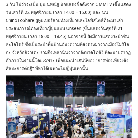
3 วัน ไม่ว่าจะเป็น บุ๋น นพณัฐ นักแสดงชื่อดังจาก GMMTV (ขึ้นแสดง
วันเสาร์ที่ 22 พฤศจิกายน เวลา 14.00 – 15.00) และ นน
ChinoToShare ยูทูบเบอร์สายท่องเที่ยวและไลฟ์สไตล์ที่จะมาเล่า
ประสบการณ์ท่องเที่ยวญี่ปุ่นแบบ Unseen (ขึ้นแสดงวันศุกร์ที่ 21
พฤศจิกายน เวลา 18.00 – 18.45) นอกจากนี้ ยังมีการแสดงระบำซัน
สะโอโดริ ซึ่งเป็นระบำพื้นบ้านอันงดงามที่ส่งตรงมาจากเมืองโมริโอ
กะ จังหวัดอิวาเตะ รวมถึงเหล่านินจาจากจังหวัดโทชิงิ ที่จะมาปรากฎ
ตัวภายในงานนี้โดยเฉพาะ เพื่อแนะนำเสน่ห์ของ "การท่องเที่ยวเชิง
ศิลปะการต่อสู้" ที่หาได้เฉพาะในญี่ปุ่นเท่านั้น