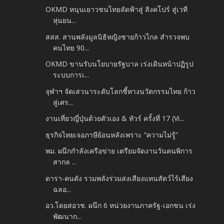
OKMD หนุนเยาวชนไทยลัดฟ้าสู่ สิงคโปร์ สู่เวที
หุ่นยน...
สสส. สานพลังมูลนิธิหญิงชายก้าวไกล สำรวจพบ
คนไทย 90...
OKMD ขานรับนโยบายรัฐบาล เร่งเดินหน้าปฏิรูป
ระบบการเ...
จุฬาฯ จัดเสวนาระดับโลกชี้ทางนวัตกรรมไทย ก้าว
สู่เศร...
งานเที่ยวญี่ปุ่นด้วยตัวเอง & ทัวร์ ครั้งที่ 17 (Vi...
ธุรกิจไทยเจอภาษีย้อนหลังเพราะ “ความไม่รู้”
พม. ผนึกกำลังเครือข่าย เตรียมจัดงานวันคนพิการ
สากล ...
ดารา-คนดัง รวมพลังร่วมส่งเสียงแทนสัตว์ไร้เสียง
ฉลอ...
อว.โดยสอวช. ผนึก 6 หน่วยงานภาครัฐ-เอกชน เร่ง
พัฒนาก...